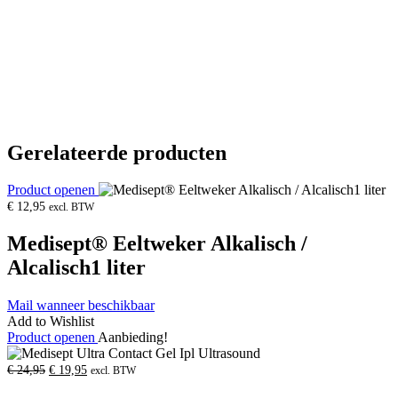
Gerelateerde producten
Product openen
€
12,95
excl. BTW
Medisept® Eeltweker Alkalisch /
Alcalisch1 liter
Mail wanneer beschikbaar
Add to Wishlist
Product openen
Aanbieding!
Oorspronkelijke
Huidige
€
24,95
€
19,95
excl. BTW
prijs
prijs
was:
is: