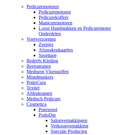
Pedicuremotoren
Pedicuremotoren
Pedicurekoffers
Manicuremotoren
Losse Handstukken en Pedicuremotor
Onderdelen
Voetverzorging
Zeepjes
Afsprakenkaartjes
Sporttape
Bedrijfs Kleding
Beensteunen
Medisept Vloeistoffen
Mondmaskers
PodoCura
Textiel
Afdrukramen
Medisch Pedicure
Cosmetica
Puresenol
PodoDip
Salonverpakkingen
Verkoopverpakking
Speciale Producten