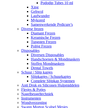
Pododip Tubes 10 ml
Xing
Gehwol
Laufwunder
Mykored
Samenwerkende Pedicure’s
Diverse frezen
Diamant Frezen
Keramische Frezen
Tungsten Frezen
Polijst Frezen
Disposables
Diversen Disposables
Handschoenen & Mondmaskers
Stoffen Mondmaskers
Dental Towels
Schuur / Slijp kapjes
Slijpkapjes / Schuurkapjes
Complete Slijpkap Systemen
Anti Druk en Siliconen Hulpmiddelen
Flesjes & Potjes
Nagelbeugeltechniek
Instrumenten
Wondverzorging
Swann Morton Scalpel Mesjes