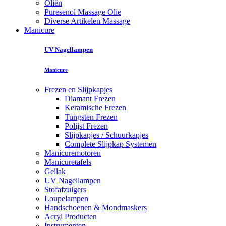
Oliën
Puresenol Massage Olie
Diverse Artikelen Massage
Manicure
UV Nagellampen
Manicure
Frezen en Slijpkapjes
Diamant Frezen
Keramische Frezen
Tungsten Frezen
Polijst Frezen
Slijpkapjes / Schuurkapjes
Complete Slijpkap Systemen
Manicuremotoren
Manicuretafels
Gellak
UV Nagellampen
Stofafzuigers
Loupelampen
Handschoenen & Mondmaskers
Acryl Producten
Instrumenten