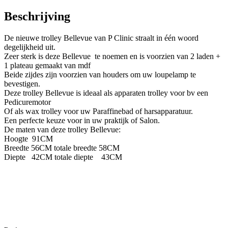
plateau's
hoeveelheid
Beschrijving
De nieuwe trolley Bellevue van P Clinic straalt in één woord
degelijkheid uit.
Zeer sterk is deze Bellevue te noemen en is voorzien van 2 laden +
1 plateau gemaakt van mdf
Beide zijdes zijn voorzien van houders om uw loupelamp te
bevestigen.
Deze trolley Bellevue is ideaal als apparaten trolley voor bv een
Pedicuremotor
Of als wax trolley voor uw Paraffinebad of harsapparatuur.
Een perfecte keuze voor in uw praktijk of Salon.
De maten van deze trolley Bellevue:
Hoogte
91
CM
Breedte 56CM totale breedte 58CM
Diepte
42CM totale diepte
43CM