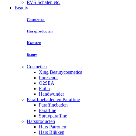
RVS Schalen etc.
Beauty
Cosmetica
Harsproducten
Kwasten
Beauty
Cosmetica
Xing Beautycosmetica
Puresenol
O2SEA
Faifia
Handwunder
Paraffinebaden en Paraffine
Paraffinebaden
Paraffine
Sprayparaffine
Harsproducten
Hars Patronen
Hars Blikken