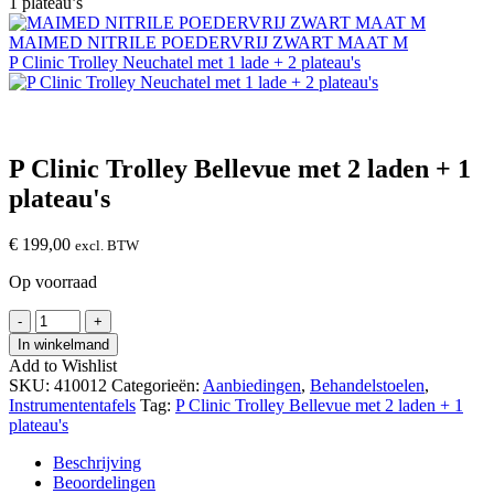
1 plateau’s
MAIMED NITRILE POEDERVRIJ ZWART MAAT M
P Clinic Trolley Neuchatel met 1 lade + 2 plateau's
P Clinic Trolley Bellevue met 2 laden + 1
plateau's
€
199,00
excl. BTW
Op voorraad
P
-
+
Clinic
In winkelmand
Trolley
Add to Wishlist
Bellevue
SKU:
410012
Categorieën:
Aanbiedingen
,
Behandelstoelen
,
met
Instrumententafels
Tag:
P Clinic Trolley Bellevue met 2 laden + 1
2
plateau's
laden
+
Beschrijving
1
Beoordelingen