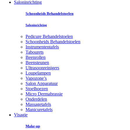
Saloninrichting
Schoonheids Behandelstoelen
Saloninrichting
Pedicure Behandelstoelen
Schoonheids Behandelstoelen
Instrumententafels
Tabourets
Beenrollen
Beensteunen
Ultrasoonreinigers
Loupelampen
Vapozone’s
Salon Apparatuur
Stoelhoezen
Micro Dermabrassie
Onderdelen
Massagetafels
Manicuretafels
Visagie
Make-up