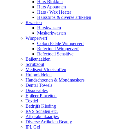
Hars Blokken
Hars Apparaten
Hars / Wax Heater
Harsstrips & diverse artikelen
Kwasten
Harskwasten
Maskerkwasten
Wimperverf
Colori Fatale Wimperverf
Refectocil Wimperverf
Refectocil Sensitive
Balletnaalden
Scrubzout
Medisept Vloeistoffen
Hulpmiddelen
Handschoenen & Mondmaskers
Dental Towels
Disposables
Epileer Pincetten
Textiel
Bedrijfs Kleding
RVS Schalen etc.
Afsprakenkaartjes
Diverse Artikelen Beauty
IPL Gel