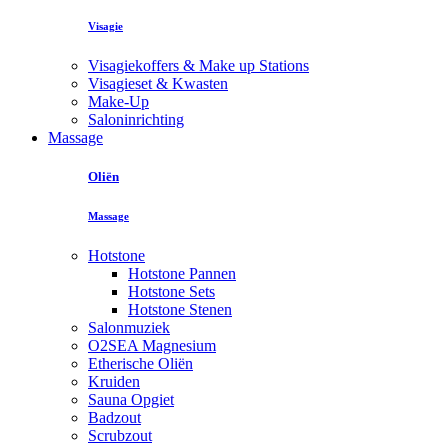
Visagie
Visagiekoffers & Make up Stations
Visagieset & Kwasten
Make-Up
Saloninrichting
Massage
Oliën
Massage
Hotstone
Hotstone Pannen
Hotstone Sets
Hotstone Stenen
Salonmuziek
O2SEA Magnesium
Etherische Oliën
Kruiden
Sauna Opgiet
Badzout
Scrubzout