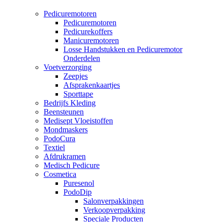
Pedicuremotoren
Pedicuremotoren
Pedicurekoffers
Manicuremotoren
Losse Handstukken en Pedicuremotor
Onderdelen
Voetverzorging
Zeepjes
Afsprakenkaartjes
Sporttape
Bedrijfs Kleding
Beensteunen
Medisept Vloeistoffen
Mondmaskers
PodoCura
Textiel
Afdrukramen
Medisch Pedicure
Cosmetica
Puresenol
PodoDip
Salonverpakkingen
Verkoopverpakking
Speciale Producten