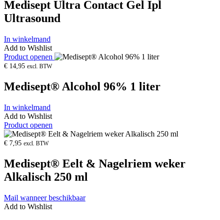
Medisept Ultra Contact Gel Ipl
€
€
24,95.
19,95.
Ultrasound
In winkelmand
Add to Wishlist
Product openen
€
14,95
excl. BTW
Medisept® Alcohol 96% 1 liter
In winkelmand
Add to Wishlist
Product openen
€
7,95
excl. BTW
Medisept® Eelt & Nagelriem weker
Alkalisch 250 ml
Mail wanneer beschikbaar
Add to Wishlist