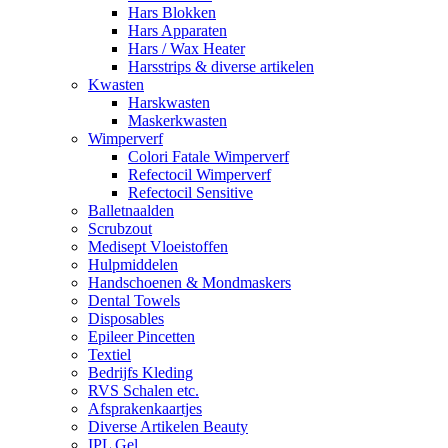
Hars Blokken
Hars Apparaten
Hars / Wax Heater
Harsstrips & diverse artikelen
Kwasten
Harskwasten
Maskerkwasten
Wimperverf
Colori Fatale Wimperverf
Refectocil Wimperverf
Refectocil Sensitive
Balletnaalden
Scrubzout
Medisept Vloeistoffen
Hulpmiddelen
Handschoenen & Mondmaskers
Dental Towels
Disposables
Epileer Pincetten
Textiel
Bedrijfs Kleding
RVS Schalen etc.
Afsprakenkaartjes
Diverse Artikelen Beauty
IPL Gel