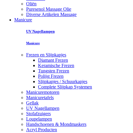
Oliën
Puresenol Massage Olie
Diverse Artikelen Massage
Manicure
UV Nagellampen
Manicure
Frezen en Slijpkapjes
Diamant Frezen
Keramische Frezen
Tungsten Frezen
Polijst Frezen
Slijpkapjes / Schuurkapjes
Complete Slijpkap Systemen
Manicuremotoren
Manicuretafels
Gellak
UV Nagellampen
Stofafzuigers
Loupelampen
Handschoenen & Mondmaskers
Acryl Producten