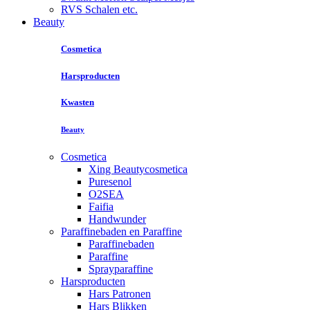
RVS Schalen etc.
Beauty
Cosmetica
Harsproducten
Kwasten
Beauty
Cosmetica
Xing Beautycosmetica
Puresenol
O2SEA
Faifia
Handwunder
Paraffinebaden en Paraffine
Paraffinebaden
Paraffine
Sprayparaffine
Harsproducten
Hars Patronen
Hars Blikken