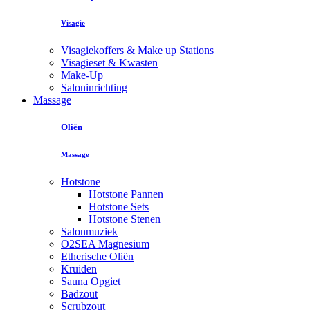
Visagie
Visagiekoffers & Make up Stations
Visagieset & Kwasten
Make-Up
Saloninrichting
Massage
Oliën
Massage
Hotstone
Hotstone Pannen
Hotstone Sets
Hotstone Stenen
Salonmuziek
O2SEA Magnesium
Etherische Oliën
Kruiden
Sauna Opgiet
Badzout
Scrubzout