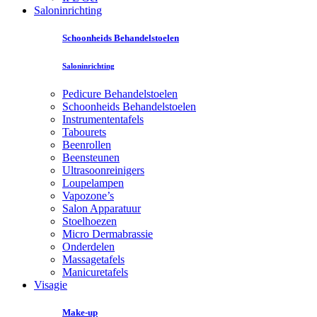
Saloninrichting
Schoonheids Behandelstoelen
Saloninrichting
Pedicure Behandelstoelen
Schoonheids Behandelstoelen
Instrumententafels
Tabourets
Beenrollen
Beensteunen
Ultrasoonreinigers
Loupelampen
Vapozone’s
Salon Apparatuur
Stoelhoezen
Micro Dermabrassie
Onderdelen
Massagetafels
Manicuretafels
Visagie
Make-up