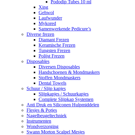
Pododip Tubes 10 ml
Xing
Gehwol
Laufwunder
Mykored
Samenwerkende Pedicure’s
Diverse frezen
Diamant Frezen
Keramische Frezen
Tungsten Frezen
Polijst Frezen
Disposables
Diversen Disposables
Handschoenen & Mondmaskers
Stoffen Mondmaskers
Dental Towels
Schuur / Slijp kapjes
Slijpkapjes / Schuurkapjes
Complete Slijpkap Systemen
Anti Druk en Siliconen Hulpmiddelen
Flesjes & Potjes
Nagelbeugeltechniek
Instrumenten
Wondverzorging
Swann Morton Scalpel Mesjes