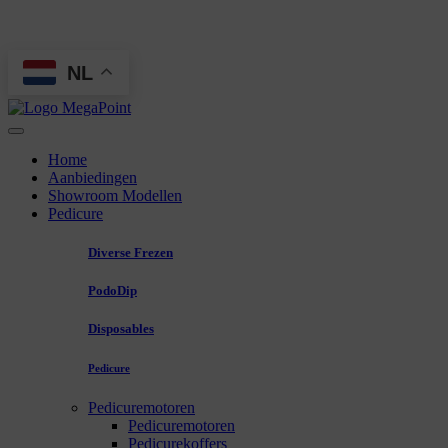
NL
Home
Aanbiedingen
Showroom Modellen
Pedicure
Diverse Frezen
PodoDip
Disposables
Pedicure
Pedicuremotoren
Pedicuremotoren
Pedicurekoffers