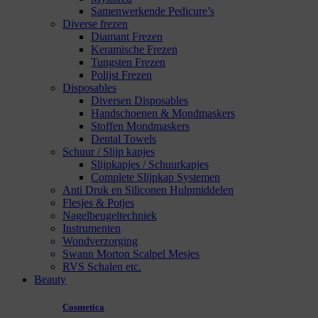
Samenwerkende Pedicure’s
Diverse frezen
Diamant Frezen
Keramische Frezen
Tungsten Frezen
Polijst Frezen
Disposables
Diversen Disposables
Handschoenen & Mondmaskers
Stoffen Mondmaskers
Dental Towels
Schuur / Slijp kapjes
Slijpkapjes / Schuurkapjes
Complete Slijpkap Systemen
Anti Druk en Siliconen Hulpmiddelen
Flesjes & Potjes
Nagelbeugeltechniek
Instrumenten
Wondverzorging
Swann Morton Scalpel Mesjes
RVS Schalen etc.
Beauty
Cosmetica