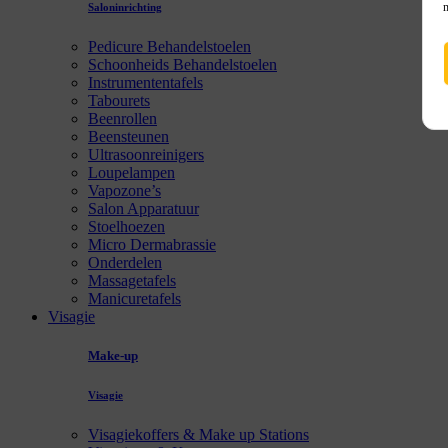
Saloninrichting
Pedicure Behandelstoelen
Schoonheids Behandelstoelen
Instrumententafels
Tabourets
Beenrollen
Beensteunen
Ultrasoonreinigers
Loupelampen
Vapozone’s
Salon Apparatuur
Stoelhoezen
Micro Dermabrassie
Onderdelen
Massagetafels
Manicuretafels
Visagie
Make-up
Visagie
Visagiekoffers & Make up Stations