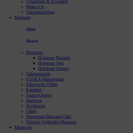
Visagieset & Kwasten
Make-Up
Saloninrichting
Massage
Oliën
Massage
Hotstone
Hotstone Pannen
Hotstone Sets
Hotstone Stenen
Salonmuziek
O2SEA Magnesium
Etherische Oliën
Kruiden
Sauna Opgiet
Badzout
Scrubzout
Oliën
Puresenol Massage Olie
Diverse Artikelen Massage
Manicure