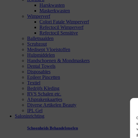
Harskwasten
Maskerkwasten
Wimperverf
Colori Fatale Wimperverf
Refectocil Wimperverf
Refectocil Sensitive
Balletnaalden
Scrubzout
Medisept Vloeistoffen
Hulpmiddelen
Handschoenen & Mondmaskers
Dental Towels
Disposables
Epileer Pincetten
Textiel
Bedrijfs Kleding
RVS Schalen etc.
Afsprakenkaartjes
Diverse Artikelen Beauty
IPL Gel
Saloninrichting
O
u
Schoonheids Behandelstoelen
w
g