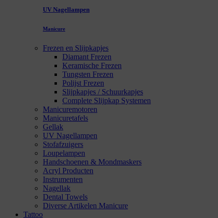
UV Nagellampen
Manicure
Frezen en Slijpkapjes
Diamant Frezen
Keramische Frezen
Tungsten Frezen
Polijst Frezen
Slijpkapjes / Schuurkapjes
Complete Slijpkap Systemen
Manicuremotoren
Manicuretafels
Gellak
UV Nagellampen
Stofafzuigers
Loupelampen
Handschoenen & Mondmaskers
Acryl Producten
Instrumenten
Nagellak
Dental Towels
Diverse Artikelen Manicure
Tattoo