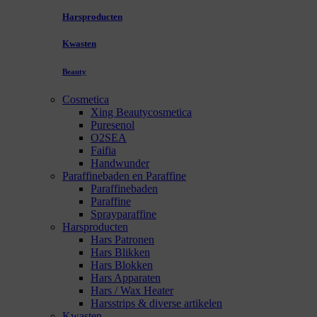
Harsproducten
Kwasten
Beauty
Cosmetica
Xing Beautycosmetica
Puresenol
O2SEA
Faifia
Handwunder
Paraffinebaden en Paraffine
Paraffinebaden
Paraffine
Sprayparaffine
Harsproducten
Hars Patronen
Hars Blikken
Hars Blokken
Hars Apparaten
Hars / Wax Heater
Harsstrips & diverse artikelen
Kwasten