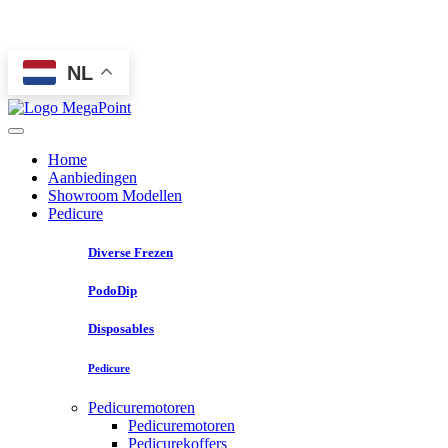
NL
Home
Aanbiedingen
Showroom Modellen
Pedicure
Diverse Frezen
PodoDip
Disposables
Pedicure
Pedicuremotoren
Pedicuremotoren
Pedicurekoffers