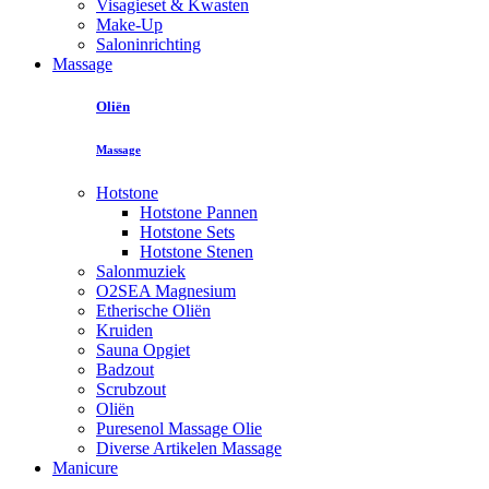
Visagieset & Kwasten
Make-Up
Saloninrichting
Massage
Oliën
Massage
Hotstone
Hotstone Pannen
Hotstone Sets
Hotstone Stenen
Salonmuziek
O2SEA Magnesium
Etherische Oliën
Kruiden
Sauna Opgiet
Badzout
Scrubzout
Oliën
Puresenol Massage Olie
Diverse Artikelen Massage
Manicure