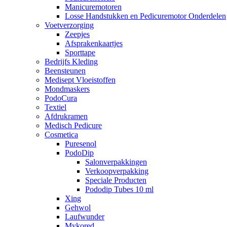
Manicuremotoren
Losse Handstukken en Pedicuremotor Onderdelen
Voetverzorging
Zeepjes
Afsprakenkaartjes
Sporttape
Bedrijfs Kleding
Beensteunen
Medisept Vloeistoffen
Mondmaskers
PodoCura
Textiel
Afdrukramen
Medisch Pedicure
Cosmetica
Puresenol
PodoDip
Salonverpakkingen
Verkoopverpakking
Speciale Producten
Pododip Tubes 10 ml
Xing
Gehwol
Laufwunder
Mykored