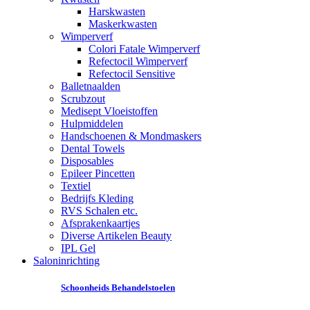
Harskwasten
Maskerkwasten
Wimperverf
Colori Fatale Wimperverf
Refectocil Wimperverf
Refectocil Sensitive
Balletnaalden
Scrubzout
Medisept Vloeistoffen
Hulpmiddelen
Handschoenen & Mondmaskers
Dental Towels
Disposables
Epileer Pincetten
Textiel
Bedrijfs Kleding
RVS Schalen etc.
Afsprakenkaartjes
Diverse Artikelen Beauty
IPL Gel
Saloninrichting
Schoonheids Behandelstoelen