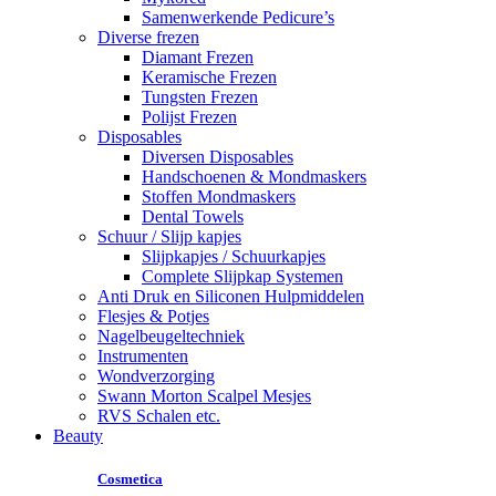
Samenwerkende Pedicure’s
Diverse frezen
Diamant Frezen
Keramische Frezen
Tungsten Frezen
Polijst Frezen
Disposables
Diversen Disposables
Handschoenen & Mondmaskers
Stoffen Mondmaskers
Dental Towels
Schuur / Slijp kapjes
Slijpkapjes / Schuurkapjes
Complete Slijpkap Systemen
Anti Druk en Siliconen Hulpmiddelen
Flesjes & Potjes
Nagelbeugeltechniek
Instrumenten
Wondverzorging
Swann Morton Scalpel Mesjes
RVS Schalen etc.
Beauty
Cosmetica