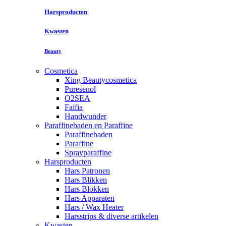
Harsproducten
Kwasten
Beauty
Cosmetica
Xing Beautycosmetica
Puresenol
O2SEA
Faifia
Handwunder
Paraffinebaden en Paraffine
Paraffinebaden
Paraffine
Sprayparaffine
Harsproducten
Hars Patronen
Hars Blikken
Hars Blokken
Hars Apparaten
Hars / Wax Heater
Harsstrips & diverse artikelen
Kwasten