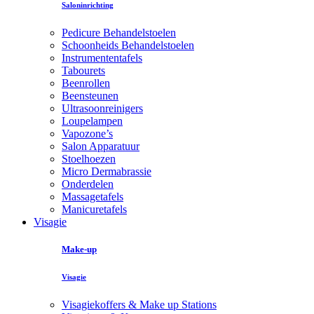
Saloninrichting
Pedicure Behandelstoelen
Schoonheids Behandelstoelen
Instrumententafels
Tabourets
Beenrollen
Beensteunen
Ultrasoonreinigers
Loupelampen
Vapozone’s
Salon Apparatuur
Stoelhoezen
Micro Dermabrassie
Onderdelen
Massagetafels
Manicuretafels
Visagie
Make-up
Visagie
Visagiekoffers & Make up Stations