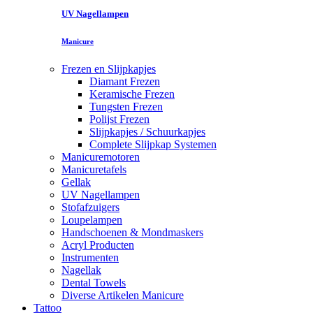
UV Nagellampen
Manicure
Frezen en Slijpkapjes
Diamant Frezen
Keramische Frezen
Tungsten Frezen
Polijst Frezen
Slijpkapjes / Schuurkapjes
Complete Slijpkap Systemen
Manicuremotoren
Manicuretafels
Gellak
UV Nagellampen
Stofafzuigers
Loupelampen
Handschoenen & Mondmaskers
Acryl Producten
Instrumenten
Nagellak
Dental Towels
Diverse Artikelen Manicure
Tattoo