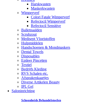
Harskwasten
Maskerkwasten
Wimperverf
Colori Fatale Wimperverf
Refectocil Wimperverf
Refectocil Sensitive
Balletnaalden
Scrubzout
Medisept Vloeistoffen
Hulpmiddelen
Handschoenen & Mondmaskers
Dental Towels
Disposables
Epileer Pincetten
Textiel
Bedrijfs Kleding
RVS Schalen etc.
Afsprakenkaartjes
Diverse Artikelen Beauty
IPL Gel
Saloninrichting
Schoonheids Behandelstoelen