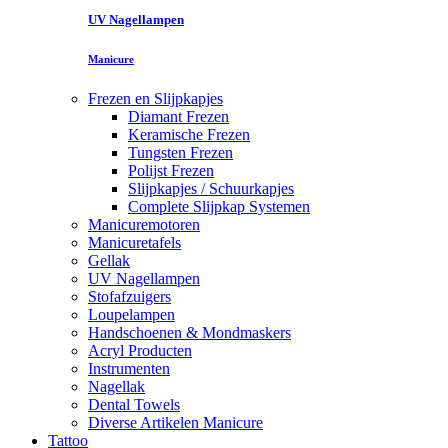
UV Nagellampen
Manicure
Frezen en Slijpkapjes
Diamant Frezen
Keramische Frezen
Tungsten Frezen
Polijst Frezen
Slijpkapjes / Schuurkapjes
Complete Slijpkap Systemen
Manicuremotoren
Manicuretafels
Gellak
UV Nagellampen
Stofafzuigers
Loupelampen
Handschoenen & Mondmaskers
Acryl Producten
Instrumenten
Nagellak
Dental Towels
Diverse Artikelen Manicure
Tattoo