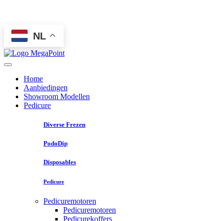
NL
Home
Aanbiedingen
Showroom Modellen
Pedicure
Diverse Frezen
PodoDip
Disposables
Pedicure
Pedicuremotoren
Pedicuremotoren
Pedicurekoffers