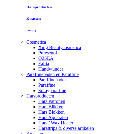
Harsproducten
Kwasten
Beauty
Cosmetica
Xing Beautycosmetica
Puresenol
O2SEA
Faifia
Handwunder
Paraffinebaden en Paraffine
Paraffinebaden
Paraffine
Sprayparaffine
Harsproducten
Hars Patronen
Hars Blikken
Hars Blokken
Hars Apparaten
Hars / Wax Heater
Harsstrips & diverse artikelen
Kwasten