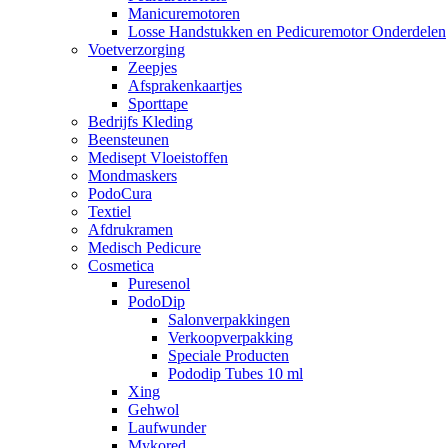
Manicuremotoren
Losse Handstukken en Pedicuremotor Onderdelen
Voetverzorging
Zeepjes
Afsprakenkaartjes
Sporttape
Bedrijfs Kleding
Beensteunen
Medisept Vloeistoffen
Mondmaskers
PodoCura
Textiel
Afdrukramen
Medisch Pedicure
Cosmetica
Puresenol
PodoDip
Salonverpakkingen
Verkoopverpakking
Speciale Producten
Pododip Tubes 10 ml
Xing
Gehwol
Laufwunder
Mykored