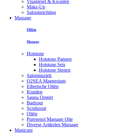
Visagieset & Kwasten
Make-Up
Saloninrichting
Massage
Oliën
Massage
Hotstone
Hotstone Pannen
Hotstone Sets
Hotstone Stenen
Salonmuziek
O2SEA Magnesium
Etherische Oliën
Kruiden
Sauna Opgiet
Badzout
Scrubzout
Oliën
Puresenol Massage Olie
Diverse Artikelen Massage
Manicure