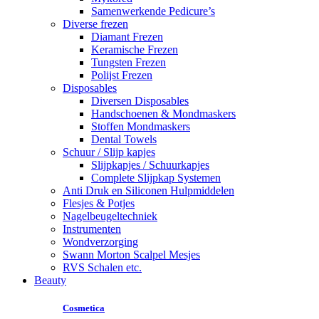
Samenwerkende Pedicure’s
Diverse frezen
Diamant Frezen
Keramische Frezen
Tungsten Frezen
Polijst Frezen
Disposables
Diversen Disposables
Handschoenen & Mondmaskers
Stoffen Mondmaskers
Dental Towels
Schuur / Slijp kapjes
Slijpkapjes / Schuurkapjes
Complete Slijpkap Systemen
Anti Druk en Siliconen Hulpmiddelen
Flesjes & Potjes
Nagelbeugeltechniek
Instrumenten
Wondverzorging
Swann Morton Scalpel Mesjes
RVS Schalen etc.
Beauty
Cosmetica