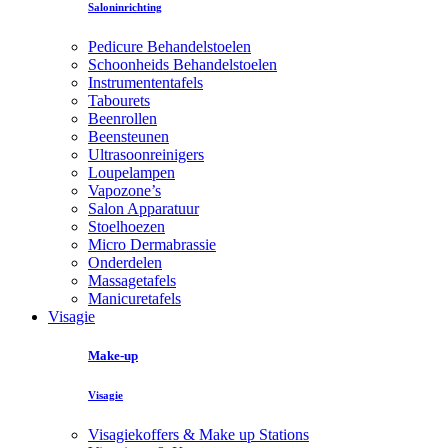
Saloninrichting
Pedicure Behandelstoelen
Schoonheids Behandelstoelen
Instrumententafels
Tabourets
Beenrollen
Beensteunen
Ultrasoonreinigers
Loupelampen
Vapozone’s
Salon Apparatuur
Stoelhoezen
Micro Dermabrassie
Onderdelen
Massagetafels
Manicuretafels
Visagie
Make-up
Visagie
Visagiekoffers & Make up Stations