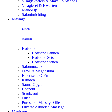
Visagiekoffers & Make up Stations
Visagieset & Kwasten
Make-Up
Saloninrichting
Massage
Oliën
Massage
Hotstone
Hotstone Pannen
Hotstone Sets
Hotstone Stenen
Salonmuziek
O2SEA Magnesium
Etherische Oliën
Kruiden
Sauna Opgiet
Badzout
Scrubzout
Oliën
Puresenol Massage Olie
Diverse Artikelen Massage
Manicure