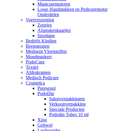
Manicuremotoren
Losse Handstukken en Pedicuremotor
Onderdelen
Voetverzorging
Zeepjes
Afsprakenkaartjes
Sporttape
Bedrijfs Kleding
Beensteunen
Medisept Vloeistoffen
Mondmaskers
PodoCura
Textiel
Afdrukramen
Medisch Pedicure
Cosmetica
Puresenol
PodoDip
Salonverpakkingen
Verkoopverpakking
Speciale Producten
Pododip Tubes 10 ml
Xing
Gehwol
Laufwunder