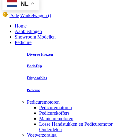
NL
Sale
Winkelwagen
()
Home
Aanbiedingen
Showroom Modellen
Pedicure
Diverse Frezen
PodoDip
Disposables
Pedicure
Pedicuremotoren
Pedicuremotoren
Pedicurekoffers
Manicuremotoren
Losse Handstukken en Pedicuremotor
Onderdelen
Voetverzorging