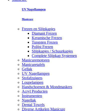
UV Nagellampen
Manicure
Frezen en Slijpkapjes
Diamant Frezen
Keramische Frezen
Tungsten Frezen
Polijst Frezen
Slijpkapjes / Schuurkapjes
Complete Slijpkap Systemen
Manicuremotoren
Manicuretafels
Gellak
UV Nagellampen
Stofafzuigers
Loupelampen
Handschoenen & Mondmaskers
Acryl Producten
Instrumenten
Nagellak
Dental Towels
Diverse Artikelen Manicure