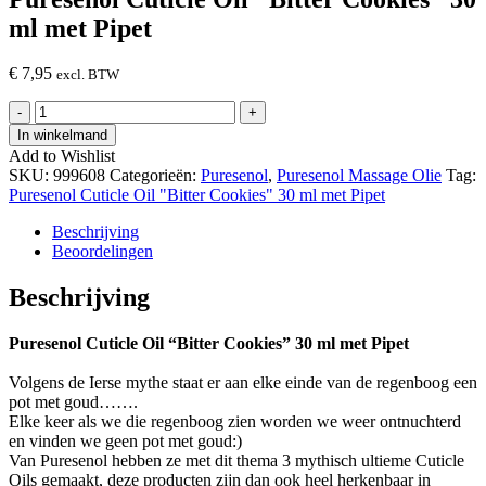
ml met Pipet
€
7,95
excl. BTW
Puresenol
-
+
Cuticle
In winkelmand
Oil
Add to Wishlist
"Bitter
SKU:
999608
Categorieën:
Puresenol
,
Puresenol Massage Olie
Tag:
Cookies"
Puresenol Cuticle Oil "Bitter Cookies" 30 ml met Pipet
30
ml
Beschrijving
met
Beoordelingen
Pipet
hoeveelheid
Beschrijving
Puresenol Cuticle Oil “Bitter Cookies” 30 ml met Pipet
Volgens de Ierse mythe staat er aan elke einde van de regenboog een
pot met goud…….
Elke keer als we die regenboog zien worden we weer ontnuchterd
en vinden we geen pot met goud:)
Van Puresenol hebben ze met dit thema 3 mythisch ultieme Cuticle
Oils gemaakt, deze producten zijn dan ook heel herkenbaar in