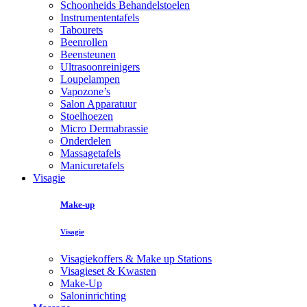
Schoonheids Behandelstoelen
Instrumententafels
Tabourets
Beenrollen
Beensteunen
Ultrasoonreinigers
Loupelampen
Vapozone’s
Salon Apparatuur
Stoelhoezen
Micro Dermabrassie
Onderdelen
Massagetafels
Manicuretafels
Visagie
Make-up
Visagie
Visagiekoffers & Make up Stations
Visagieset & Kwasten
Make-Up
Saloninrichting