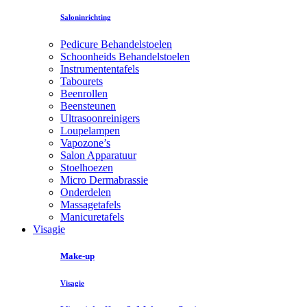
Saloninrichting
Pedicure Behandelstoelen
Schoonheids Behandelstoelen
Instrumententafels
Tabourets
Beenrollen
Beensteunen
Ultrasoonreinigers
Loupelampen
Vapozone’s
Salon Apparatuur
Stoelhoezen
Micro Dermabrassie
Onderdelen
Massagetafels
Manicuretafels
Visagie
Make-up
Visagie