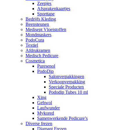
Zeepjes
Afsprakenkaartjes
Sporttape
Bedrijfs Kleding
Beensteunen
Medisept Vloeistoffen
Mondmaskers
PodoCura
Textiel
Afdrukramen
Medisch Pedicure
Cosmetica
Puresenol
PodoDip
Salonverpakkingen
Verkoopverpakking
Speciale Producten
Pododip Tubes 10 ml
Xing
Gehwol
Laufwunder
Mykored
Samenwerkende Pedicure’s
Diverse frezen
Diamant Frezen