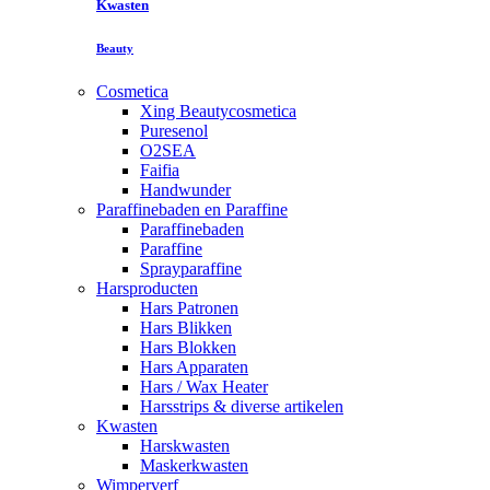
Kwasten
Beauty
Cosmetica
Xing Beautycosmetica
Puresenol
O2SEA
Faifia
Handwunder
Paraffinebaden en Paraffine
Paraffinebaden
Paraffine
Sprayparaffine
Harsproducten
Hars Patronen
Hars Blikken
Hars Blokken
Hars Apparaten
Hars / Wax Heater
Harsstrips & diverse artikelen
Kwasten
Harskwasten
Maskerkwasten
Wimperverf