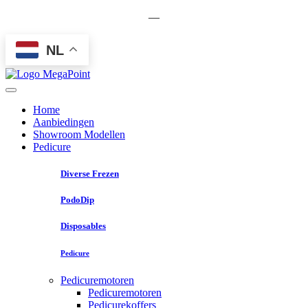
—
NL
Home
Aanbiedingen
Showroom Modellen
Pedicure
Diverse Frezen
PodoDip
Disposables
Pedicure
Pedicuremotoren
Pedicuremotoren
Pedicurekoffers