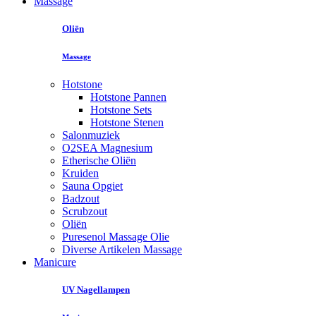
Massage
Oliën
Massage
Hotstone
Hotstone Pannen
Hotstone Sets
Hotstone Stenen
Salonmuziek
O2SEA Magnesium
Etherische Oliën
Kruiden
Sauna Opgiet
Badzout
Scrubzout
Oliën
Puresenol Massage Olie
Diverse Artikelen Massage
Manicure
UV Nagellampen