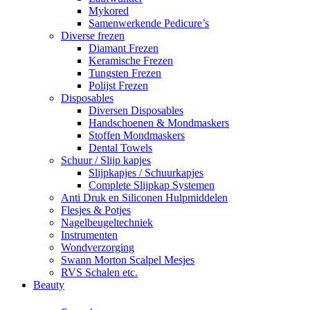
Mykored
Samenwerkende Pedicure’s
Diverse frezen
Diamant Frezen
Keramische Frezen
Tungsten Frezen
Polijst Frezen
Disposables
Diversen Disposables
Handschoenen & Mondmaskers
Stoffen Mondmaskers
Dental Towels
Schuur / Slijp kapjes
Slijpkapjes / Schuurkapjes
Complete Slijpkap Systemen
Anti Druk en Siliconen Hulpmiddelen
Flesjes & Potjes
Nagelbeugeltechniek
Instrumenten
Wondverzorging
Swann Morton Scalpel Mesjes
RVS Schalen etc.
Beauty