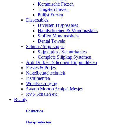
Keramische Frezen
Tungsten Frezen
Polijst Frezen
Disposables
Diversen Disposables
Handschoenen & Mondmaskers
Stoffen Mondmaskers
Dental Towels
Schuur / Slijp kapjes
Slijpkapjes / Schuurkapjes
Complete Slijpkap Systemen
Anti Druk en Siliconen Hulpmiddelen
Flesjes & Potjes
Nagelbeugeltechniek
Instrumenten
Wondverzorging
Swann Morton Scalpel Mesjes
RVS Schalen etc.
Beauty
Cosmetica
Harsproducten