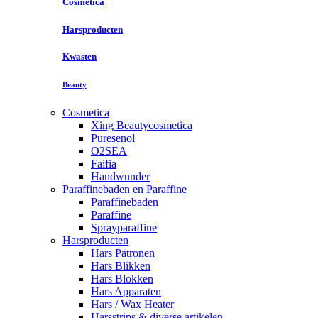
Cosmetica
Harsproducten
Kwasten
Beauty
Cosmetica
Xing Beautycosmetica
Puresenol
O2SEA
Faifia
Handwunder
Paraffinebaden en Paraffine
Paraffinebaden
Paraffine
Sprayparaffine
Harsproducten
Hars Patronen
Hars Blikken
Hars Blokken
Hars Apparaten
Hars / Wax Heater
Harsstrips & diverse artikelen