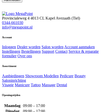
Provincialeweg 4
4013 CL Kapel Avezaath (Tiel)
0344-661030
info@megapoint.nl
Account
Inloggen
Dealer worden
Salon worden
Account aanmaken
Instellingen
Bestellingen
Support
Contact
Service & reparatie
formulier
Over ons
Assortiment
Aanbiedingen
Showroom Modellen
Pedicure
Beauty
Saloninrichting
Visagie
Manicure
Tattoo
Massage
Dental
Openingstijden
Maandag
09:00 – 17:00
Dinsdag
09:00 – 17:00