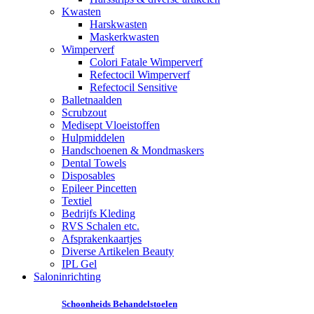
Kwasten
Harskwasten
Maskerkwasten
Wimperverf
Colori Fatale Wimperverf
Refectocil Wimperverf
Refectocil Sensitive
Balletnaalden
Scrubzout
Medisept Vloeistoffen
Hulpmiddelen
Handschoenen & Mondmaskers
Dental Towels
Disposables
Epileer Pincetten
Textiel
Bedrijfs Kleding
RVS Schalen etc.
Afsprakenkaartjes
Diverse Artikelen Beauty
IPL Gel
Saloninrichting
Schoonheids Behandelstoelen