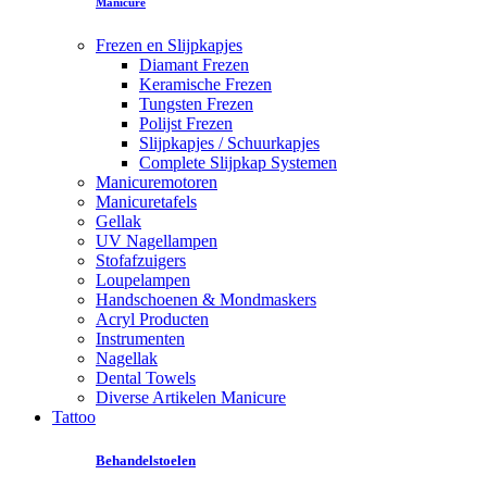
Manicure
Frezen en Slijpkapjes
Diamant Frezen
Keramische Frezen
Tungsten Frezen
Polijst Frezen
Slijpkapjes / Schuurkapjes
Complete Slijpkap Systemen
Manicuremotoren
Manicuretafels
Gellak
UV Nagellampen
Stofafzuigers
Loupelampen
Handschoenen & Mondmaskers
Acryl Producten
Instrumenten
Nagellak
Dental Towels
Diverse Artikelen Manicure
Tattoo
Behandelstoelen