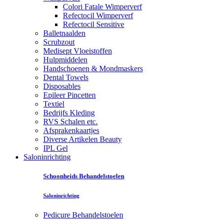
Colori Fatale Wimperverf
Refectocil Wimperverf
Refectocil Sensitive
Balletnaalden
Scrubzout
Medisept Vloeistoffen
Hulpmiddelen
Handschoenen & Mondmaskers
Dental Towels
Disposables
Epileer Pincetten
Textiel
Bedrijfs Kleding
RVS Schalen etc.
Afsprakenkaartjes
Diverse Artikelen Beauty
IPL Gel
Saloninrichting
Schoonheids Behandelstoelen
Saloninrichting
Pedicure Behandelstoelen