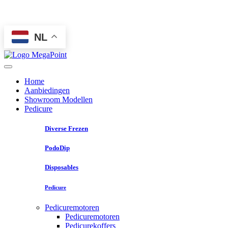
NL
Home
Aanbiedingen
Showroom Modellen
Pedicure
Diverse Frezen
PodoDip
Disposables
Pedicure
Pedicuremotoren
Pedicuremotoren
Pedicurekoffers