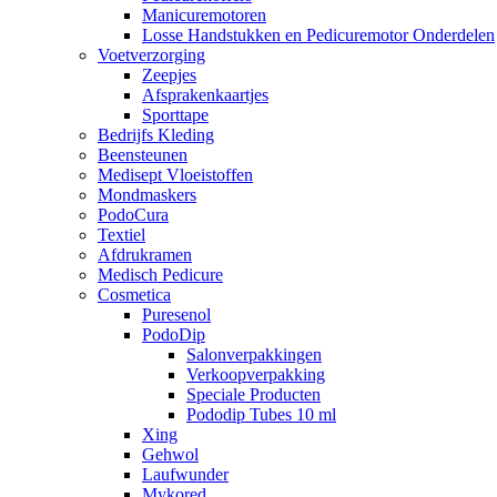
Manicuremotoren
Losse Handstukken en Pedicuremotor Onderdelen
Voetverzorging
Zeepjes
Afsprakenkaartjes
Sporttape
Bedrijfs Kleding
Beensteunen
Medisept Vloeistoffen
Mondmaskers
PodoCura
Textiel
Afdrukramen
Medisch Pedicure
Cosmetica
Puresenol
PodoDip
Salonverpakkingen
Verkoopverpakking
Speciale Producten
Pododip Tubes 10 ml
Xing
Gehwol
Laufwunder
Mykored