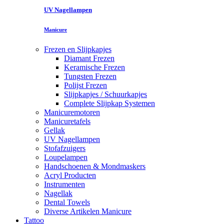
UV Nagellampen
Manicure
Frezen en Slijpkapjes
Diamant Frezen
Keramische Frezen
Tungsten Frezen
Polijst Frezen
Slijpkapjes / Schuurkapjes
Complete Slijpkap Systemen
Manicuremotoren
Manicuretafels
Gellak
UV Nagellampen
Stofafzuigers
Loupelampen
Handschoenen & Mondmaskers
Acryl Producten
Instrumenten
Nagellak
Dental Towels
Diverse Artikelen Manicure
Tattoo