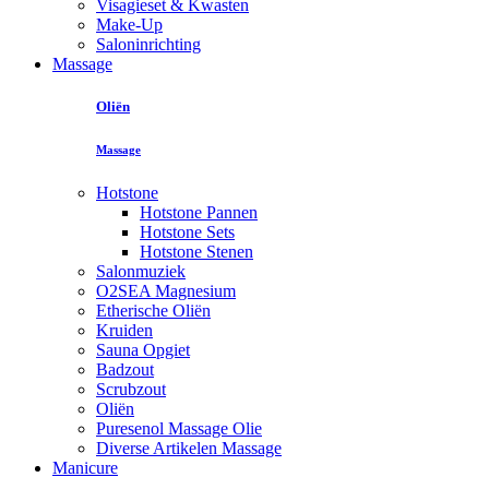
Visagieset & Kwasten
Make-Up
Saloninrichting
Massage
Oliën
Massage
Hotstone
Hotstone Pannen
Hotstone Sets
Hotstone Stenen
Salonmuziek
O2SEA Magnesium
Etherische Oliën
Kruiden
Sauna Opgiet
Badzout
Scrubzout
Oliën
Puresenol Massage Olie
Diverse Artikelen Massage
Manicure