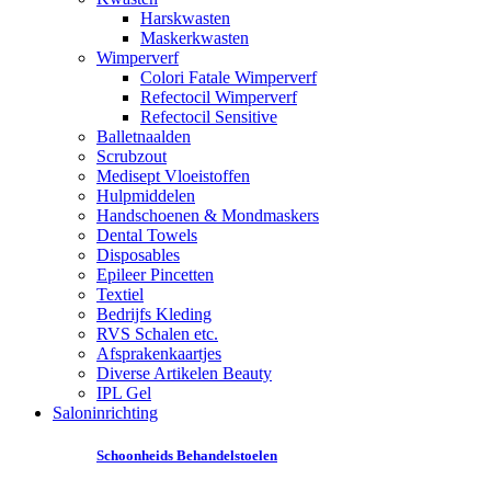
Harskwasten
Maskerkwasten
Wimperverf
Colori Fatale Wimperverf
Refectocil Wimperverf
Refectocil Sensitive
Balletnaalden
Scrubzout
Medisept Vloeistoffen
Hulpmiddelen
Handschoenen & Mondmaskers
Dental Towels
Disposables
Epileer Pincetten
Textiel
Bedrijfs Kleding
RVS Schalen etc.
Afsprakenkaartjes
Diverse Artikelen Beauty
IPL Gel
Saloninrichting
Schoonheids Behandelstoelen