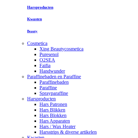
Harsproducten
Kwasten
Beauty
Cosmetica
Xing Beautycosmetica
Puresenol
O2SEA
Faifia
Handwunder
Paraffinebaden en Paraffine
Paraffinebaden
Paraffine
Sprayparaffine
Harsproducten
Hars Patronen
Hars Blikken
Hars Blokken
Hars Apparaten
Hars / Wax Heater
Harsstrips & diverse artikelen
Kwasten