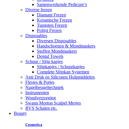
Samenwerkende Pedicure’s
Diverse frezen
Diamant Frezen
Keramische Frezen
Tungsten Frezen
Polijst Frezen
Disposables
Diversen Disposables
Handschoenen & Mondmaskers
Stoffen Mondmaskers
Dental Towels
Schuur / Slijp kapjes
Slijpkapjes / Schuurkapjes
Complete Slijpkap Systemen
Anti Druk en Siliconen Hulpmiddelen
Flesjes & Potjes
Nagelbeugeltechniek
Instrumenten
Wondverzorging
Swann Morton Scalpel Mesjes
RVS Schalen etc.
Beauty
Cosmetica