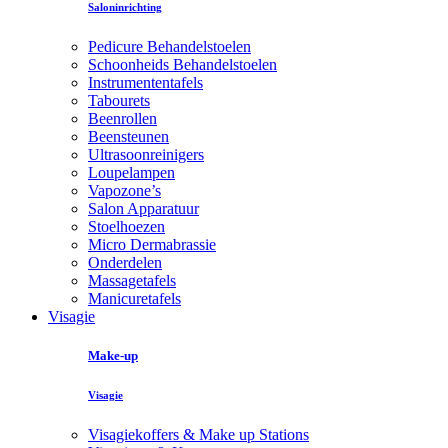
Saloninrichting
Pedicure Behandelstoelen
Schoonheids Behandelstoelen
Instrumententafels
Tabourets
Beenrollen
Beensteunen
Ultrasoonreinigers
Loupelampen
Vapozone’s
Salon Apparatuur
Stoelhoezen
Micro Dermabrassie
Onderdelen
Massagetafels
Manicuretafels
Visagie
Make-up
Visagie
Visagiekoffers & Make up Stations