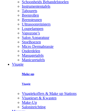
Schoonheids Behandelstoelen
Instrumententafels
Tabourets
Beenrollen
Beensteunen
Ultrasoonreinigers
Loupelampen
Vapozone’s
Salon Apparatuur
Stoelhoezen
Micro Dermabrassie
Onderdelen
Massagetafels
Manicuretafels
Visagie
Make-up
Visagie
Visagiekoffers & Make up Stations
Visagieset & Kwasten
Make-Up
Saloninrichting