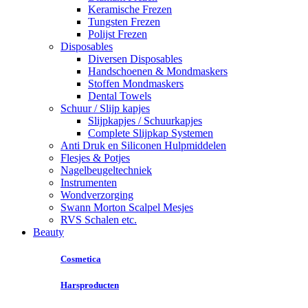
Keramische Frezen
Tungsten Frezen
Polijst Frezen
Disposables
Diversen Disposables
Handschoenen & Mondmaskers
Stoffen Mondmaskers
Dental Towels
Schuur / Slijp kapjes
Slijpkapjes / Schuurkapjes
Complete Slijpkap Systemen
Anti Druk en Siliconen Hulpmiddelen
Flesjes & Potjes
Nagelbeugeltechniek
Instrumenten
Wondverzorging
Swann Morton Scalpel Mesjes
RVS Schalen etc.
Beauty
Cosmetica
Harsproducten