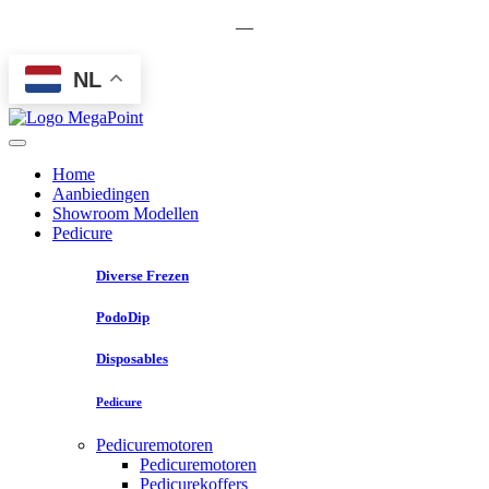
—
NL
Home
Aanbiedingen
Showroom Modellen
Pedicure
Diverse Frezen
PodoDip
Disposables
Pedicure
Pedicuremotoren
Pedicuremotoren
Pedicurekoffers