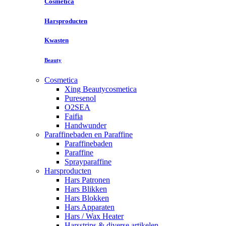
Cosmetica
Harsproducten
Kwasten
Beauty
Cosmetica
Xing Beautycosmetica
Puresenol
O2SEA
Faifia
Handwunder
Paraffinebaden en Paraffine
Paraffinebaden
Paraffine
Sprayparaffine
Harsproducten
Hars Patronen
Hars Blikken
Hars Blokken
Hars Apparaten
Hars / Wax Heater
Harsstrips & diverse artikelen