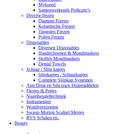
Mykored
Samenwerkende Pedicure’s
Diverse frezen
Diamant Frezen
Keramische Frezen
Tungsten Frezen
Polijst Frezen
Disposables
Diversen Disposables
Handschoenen & Mondmaskers
Stoffen Mondmaskers
Dental Towels
Schuur / Slijp kapjes
Slijpkapjes / Schuurkapjes
Complete Slijpkap Systemen
Anti Druk en Siliconen Hulpmiddelen
Flesjes & Potjes
Nagelbeugeltechniek
Instrumenten
Wondverzorging
Swann Morton Scalpel Mesjes
RVS Schalen etc.
Beauty