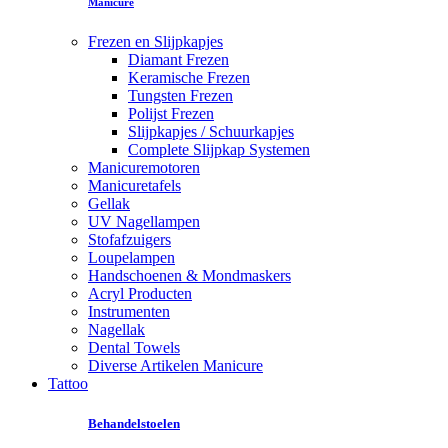
Manicure
Frezen en Slijpkapjes
Diamant Frezen
Keramische Frezen
Tungsten Frezen
Polijst Frezen
Slijpkapjes / Schuurkapjes
Complete Slijpkap Systemen
Manicuremotoren
Manicuretafels
Gellak
UV Nagellampen
Stofafzuigers
Loupelampen
Handschoenen & Mondmaskers
Acryl Producten
Instrumenten
Nagellak
Dental Towels
Diverse Artikelen Manicure
Tattoo
Behandelstoelen