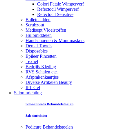
Colori Fatale Wimperverf
Refectocil Wimperverf
Refectocil Sensitive
Balletnaalden
Scrubzout
Medisept Vloeistoffen
Hulpmiddelen
Handschoenen & Mondmaskers
Dental Towels
Disposables
Epileer Pincetten
Textiel
Bedrijfs Kleding
RVS Schalen etc.
Afsprakenkaartjes
Diverse Artikelen Beauty
IPL Gel
Saloninrichting
Schoonheids Behandelstoelen
Saloninrichting
Pedicure Behandelstoelen