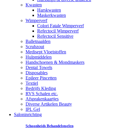
Kwasten
Harskwasten
Maskerkwasten
Wimperverf
Colori Fatale Wimperverf
Refectocil Wimperverf
Refectocil Sensitive
Balletnaalden
Scrubzout
Medisept Vloeistoffen
Hulpmiddelen
Handschoenen & Mondmaskers
Dental Towels
Disposables
Epileer Pincetten
Textiel
Bedrijfs Kleding
RVS Schalen etc.
Afsprakenkaartjes
Diverse Artikelen Beauty
IPL Gel
Saloninrichting
Schoonheids Behandelstoelen