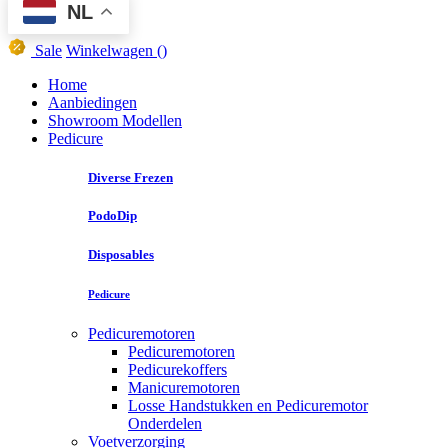
NL
Sale
Winkelwagen
()
Home
Aanbiedingen
Showroom Modellen
Pedicure
Diverse Frezen
PodoDip
Disposables
Pedicure
Pedicuremotoren
Pedicuremotoren
Pedicurekoffers
Manicuremotoren
Losse Handstukken en Pedicuremotor
Onderdelen
Voetverzorging