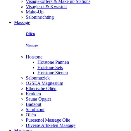
Visagiekoffers & Make up Stations
Visagieset & Kwasten
Make-Up
Saloninrichting
Massage
Oliën
Massage
Hotstone
Hotstone Pannen
Hotstone Sets
Hotstone Stenen
Salonmuziek
O2SEA Magnesium
Etherische Oliën
Kruiden
Sauna Opgiet
Badzout
Scrubzout
Oliën
Puresenol Massage Olie
Diverse Artikelen Massage
Manicure