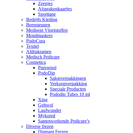
Zeepjes
Afsprakenkaartjes
Sporttape
Bedrijfs Kleding
Beensteunen
Medisept Vloeistoffen
Mondmaskers
PodoCura
Textiel
Afdrukramen
Medisch Pedicure
Cosmetica
Puresenol
PodoDip
Salonverpakkingen
Verkoopverpakking
Speciale Producten
Pododip Tubes 10 ml
Xing
Gehwol
Laufwunder
Mykored
Samenwerkende Pedicure’s
Diverse frezen
Diamant Frezen