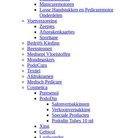
Manicuremotoren
Losse Handstukken en Pedicuremotor
Onderdelen
Voetverzorging
Zeepjes
Afsprakenkaartjes
Sporttape
Bedrijfs Kleding
Beensteunen
Medisept Vloeistoffen
Mondmaskers
PodoCura
Textiel
Afdrukramen
Medisch Pedicure
Cosmetica
Puresenol
PodoDip
Salonverpakkingen
Verkoopverpakking
Speciale Producten
Pododip Tubes 10 ml
Xing
Gehwol
Laufwunder