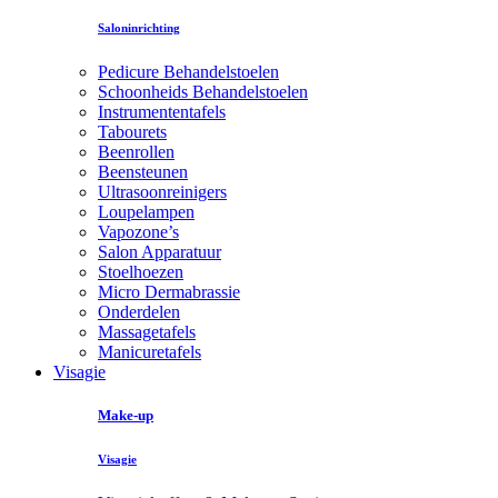
Saloninrichting
Pedicure Behandelstoelen
Schoonheids Behandelstoelen
Instrumententafels
Tabourets
Beenrollen
Beensteunen
Ultrasoonreinigers
Loupelampen
Vapozone’s
Salon Apparatuur
Stoelhoezen
Micro Dermabrassie
Onderdelen
Massagetafels
Manicuretafels
Visagie
Make-up
Visagie