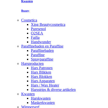
Kwasten
Beauty
Cosmetica
Xing Beautycosmetica
Puresenol
O2SEA
Faifia
Handwunder
Paraffinebaden en Paraffine
Paraffinebaden
Paraffine
Sprayparaffine
Harsproducten
Hars Patronen
Hars Blikken
Hars Blokken
Hars Apparaten
Hars / Wax Heater
Harsstrips & diverse artikelen
Kwasten
Harskwasten
Maskerkwasten
Wimperverf