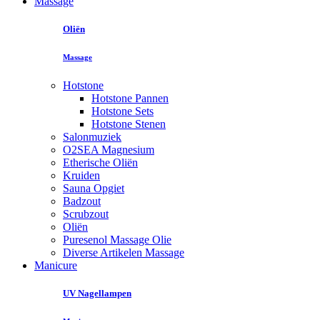
Massage
Oliën
Massage
Hotstone
Hotstone Pannen
Hotstone Sets
Hotstone Stenen
Salonmuziek
O2SEA Magnesium
Etherische Oliën
Kruiden
Sauna Opgiet
Badzout
Scrubzout
Oliën
Puresenol Massage Olie
Diverse Artikelen Massage
Manicure
UV Nagellampen