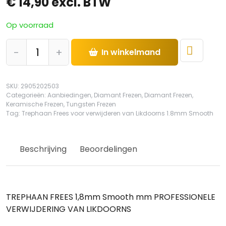
€
14,90
excl. BTW
Op voorraad
Trephaan
-
+
In winkelmand
Frees
voor
verwijderen
SKU:
2905202503
van
Categorieën:
Aanbiedingen
,
Diamant Frezen
,
Diamant Frezen
,
Likdoorns
Keramische Frezen
,
Tungsten Frezen
Tag:
Trephaan Frees voor verwijderen van Likdoorns 1.8mm Smooth
1.8mm
Smooth
hoeveelheid
Beschrijving
Beoordelingen
TREPHAAN FREES 1,8mm Smooth mm PROFESSIONELE
VERWIJDERING VAN LIKDOORNS