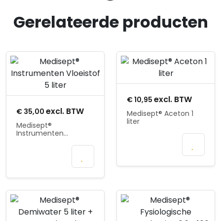
Gerelateerde producten
Product openen
Product openen
excl. BTW
€
10,95
excl. BTW
€
35,00
Medisept® Aceton 1
liter
Medisept®
Instrumenten
In
Vloeistof 5 liter
In
winkelmand
winkelmand
Product openen
Product openen