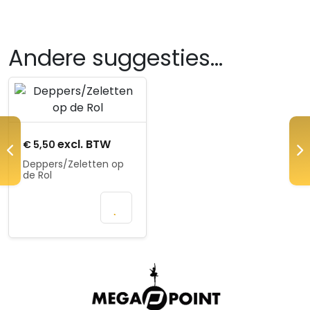
Andere suggesties…
Product openen
excl. BTW
€
5,50
Deppers/Zeletten op
de Rol
Mail wanneer
beschikbaar