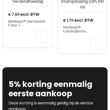
excl. BTW
€
7,50
excl. BTW
€
1,70
Medisept® Demiwater
5 liter +
Medisept®
Verzendtoeslag
Fysiologische
In
Zoutoplossing 0,9%
100 ml
winkelmand
Mail wanneer
beschikbaar
5% korting eenmalig
eerste aankoop
Deze korting is eenmalig geldig bij de eerste
aankoop.