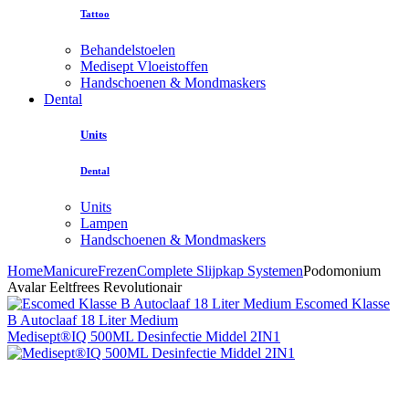
Tattoo
Behandelstoelen
Medisept Vloeistoffen
Handschoenen & Mondmaskers
Dental
Units
Dental
Units
Lampen
Handschoenen & Mondmaskers
Home
Manicure
Frezen
Complete Slijpkap Systemen
Podomonium
Avalar Eeltfrees Revolutionair
Escomed Klasse
B Autoclaaf 18 Liter Medium
Medisept®IQ 500ML Desinfectie Middel 2IN1