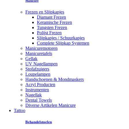
Manicure
Frezen en Slijpkapjes
Diamant Frezen
Keramische Frezen
Tungsten Frezen
Polijst Frezen
Slijpkapjes / Schuurkapjes
Complete Slijpkap Systemen
Manicuremotoren
Manicuretafels
Gellak
UV Nagellampen
Stofafzuigers
Loupelampen
Handschoenen & Mondmaskers
Acryl Producten
Instrumenten
Nagellak
Dental Towels
Diverse Artikelen Manicure
Tattoo
Behandelstoelen