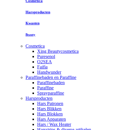
Cosmetica
Harsproducten
Kwasten
Beauty
Cosmetica
Xing Beautycosmetica
Puresenol
O2SEA
Faifia
Handwunder
Paraffinebaden en Paraffine
Paraffinebaden
Paraffine
Sprayparaffine
Harsproducten
Hars Patronen
Hars Blikken
Hars Blokken
Hars Apparaten
Hars / Wax Heater
Harsstrips & diverse artikelen