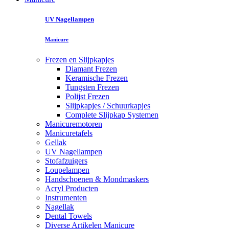
UV Nagellampen
Manicure
Frezen en Slijpkapjes
Diamant Frezen
Keramische Frezen
Tungsten Frezen
Polijst Frezen
Slijpkapjes / Schuurkapjes
Complete Slijpkap Systemen
Manicuremotoren
Manicuretafels
Gellak
UV Nagellampen
Stofafzuigers
Loupelampen
Handschoenen & Mondmaskers
Acryl Producten
Instrumenten
Nagellak
Dental Towels
Diverse Artikelen Manicure