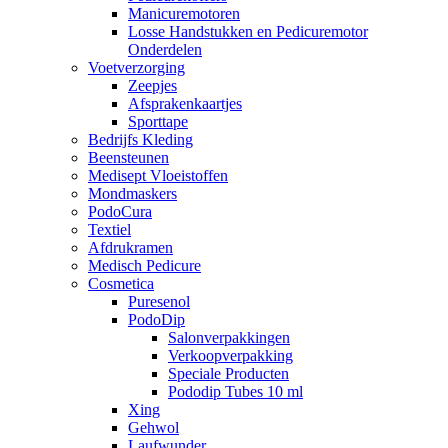
Manicuremotoren
Losse Handstukken en Pedicuremotor
Onderdelen
Voetverzorging
Zeepjes
Afsprakenkaartjes
Sporttape
Bedrijfs Kleding
Beensteunen
Medisept Vloeistoffen
Mondmaskers
PodoCura
Textiel
Afdrukramen
Medisch Pedicure
Cosmetica
Puresenol
PodoDip
Salonverpakkingen
Verkoopverpakking
Speciale Producten
Pododip Tubes 10 ml
Xing
Gehwol
Laufwunder