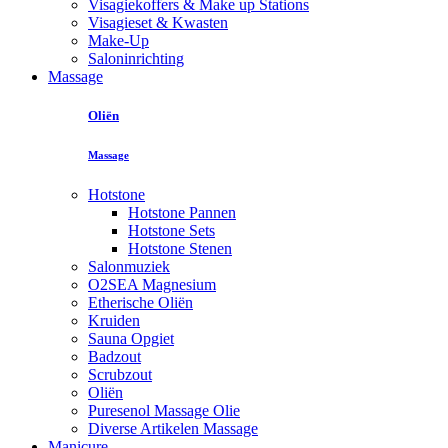
Visagiekoffers & Make up Stations
Visagieset & Kwasten
Make-Up
Saloninrichting
Massage
Oliën
Massage
Hotstone
Hotstone Pannen
Hotstone Sets
Hotstone Stenen
Salonmuziek
O2SEA Magnesium
Etherische Oliën
Kruiden
Sauna Opgiet
Badzout
Scrubzout
Oliën
Puresenol Massage Olie
Diverse Artikelen Massage
Manicure