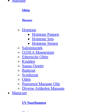
Massage
Oliën
Massage
Hotstone
Hotstone Pannen
Hotstone Sets
Hotstone Stenen
Salonmuziek
O2SEA Magnesium
Etherische Oliën
Kruiden
Sauna Opgiet
Badzout
Scrubzout
Oliën
Puresenol Massage Olie
Diverse Artikelen Massage
Manicure
UV Nagellampen