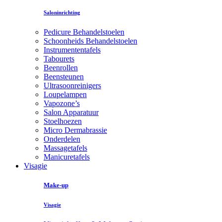
Saloninrichting
Pedicure Behandelstoelen
Schoonheids Behandelstoelen
Instrumententafels
Tabourets
Beenrollen
Beensteunen
Ultrasoonreinigers
Loupelampen
Vapozone’s
Salon Apparatuur
Stoelhoezen
Micro Dermabrassie
Onderdelen
Massagetafels
Manicuretafels
Visagie
Make-up
Visagie