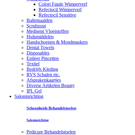
Colori Fatale Wimperverf
Refectocil Wimperverf
Refectocil Sensitive
Balletnaalden
Scrubzout
Medisept Vloeistoffen
Hulpmiddelen
Handschoenen & Mondmaskers
Dental Towels
Disposables
Epileer Pincetten
Textiel
Bedrijfs Kleding
RVS Schalen etc.
Afsprakenkaartjes
Diverse Artikelen Beauty
IPL Gel
Saloninrichting
Schoonheids Behandelstoelen
Saloninrichting
Pedicure Behandelstoelen