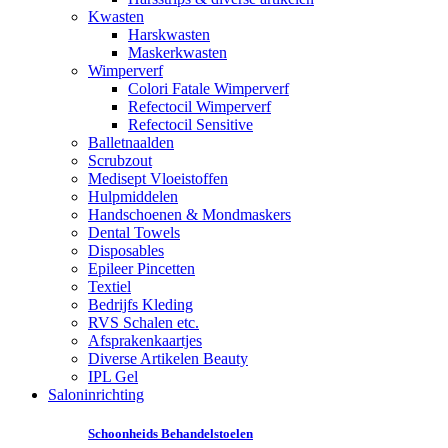
Kwasten
Harskwasten
Maskerkwasten
Wimperverf
Colori Fatale Wimperverf
Refectocil Wimperverf
Refectocil Sensitive
Balletnaalden
Scrubzout
Medisept Vloeistoffen
Hulpmiddelen
Handschoenen & Mondmaskers
Dental Towels
Disposables
Epileer Pincetten
Textiel
Bedrijfs Kleding
RVS Schalen etc.
Afsprakenkaartjes
Diverse Artikelen Beauty
IPL Gel
Saloninrichting
Schoonheids Behandelstoelen