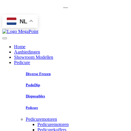
—
NL
Home
Aanbiedingen
Showroom Modellen
Pedicure
Diverse Frezen
PodoDip
Disposables
Pedicure
Pedicuremotoren
Pedicuremotoren
Pedicurekoffers