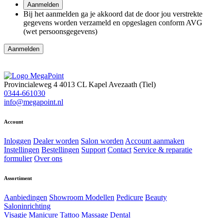
Aanmelden
Bij het aanmelden ga je akkoord dat de door jou verstrekte
gegevens worden verzameld en opgeslagen conform AVG
(wet persoonsgegevens)
Aanmelden
Provincialeweg 4
4013 CL Kapel Avezaath (Tiel)
0344-661030
info@megapoint.nl
Account
Inloggen
Dealer worden
Salon worden
Account aanmaken
Instellingen
Bestellingen
Support
Contact
Service & reparatie
formulier
Over ons
Assortiment
Aanbiedingen
Showroom Modellen
Pedicure
Beauty
Saloninrichting
Visagie
Manicure
Tattoo
Massage
Dental