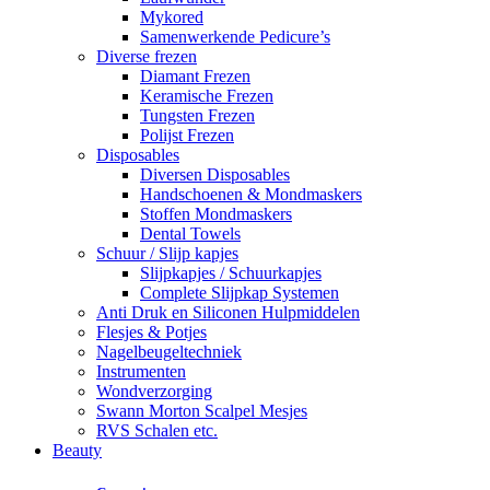
Mykored
Samenwerkende Pedicure’s
Diverse frezen
Diamant Frezen
Keramische Frezen
Tungsten Frezen
Polijst Frezen
Disposables
Diversen Disposables
Handschoenen & Mondmaskers
Stoffen Mondmaskers
Dental Towels
Schuur / Slijp kapjes
Slijpkapjes / Schuurkapjes
Complete Slijpkap Systemen
Anti Druk en Siliconen Hulpmiddelen
Flesjes & Potjes
Nagelbeugeltechniek
Instrumenten
Wondverzorging
Swann Morton Scalpel Mesjes
RVS Schalen etc.
Beauty