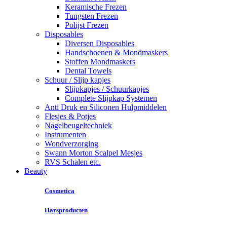
Keramische Frezen
Tungsten Frezen
Polijst Frezen
Disposables
Diversen Disposables
Handschoenen & Mondmaskers
Stoffen Mondmaskers
Dental Towels
Schuur / Slijp kapjes
Slijpkapjes / Schuurkapjes
Complete Slijpkap Systemen
Anti Druk en Siliconen Hulpmiddelen
Flesjes & Potjes
Nagelbeugeltechniek
Instrumenten
Wondverzorging
Swann Morton Scalpel Mesjes
RVS Schalen etc.
Beauty
Cosmetica
Harsproducten