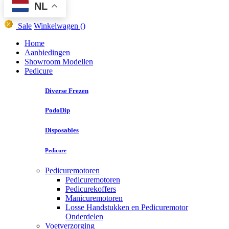
NL
Sale
Winkelwagen
()
Home
Aanbiedingen
Showroom Modellen
Pedicure
Diverse Frezen
PodoDip
Disposables
Pedicure
Pedicuremotoren
Pedicuremotoren
Pedicurekoffers
Manicuremotoren
Losse Handstukken en Pedicuremotor
Onderdelen
Voetverzorging