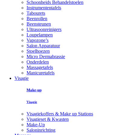
Schoonheids Behandelstoelen
Instrumententafels
Tabourets
Beenrollen
Beensteunen
Ultrasoonreinigers
Loupelampen
Vapozone’s
Salon Apparatuur
Stoelhoezen
Micro Dermabrassie
Onderdelen
Massagetafels
Manicuretafels
Visagie
Make-up
Visagie
Visagiekoffers & Make up Stations
Visagieset & Kwasten
Make-Up
Saloninrichting