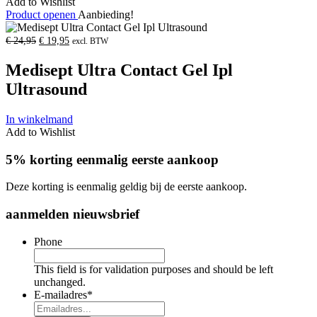
Add to Wishlist
Product openen
Aanbieding!
Oorspronkelijke
Huidige
€
24,95
€
19,95
excl. BTW
prijs
prijs
was:
is:
Medisept Ultra Contact Gel Ipl
€
€
24,95.
19,95.
Ultrasound
In winkelmand
Add to Wishlist
5% korting eenmalig eerste aankoop
Deze korting is eenmalig geldig bij de eerste aankoop.
aanmelden nieuwsbrief
Phone
This field is for validation purposes and should be left
unchanged.
E-mailadres
*