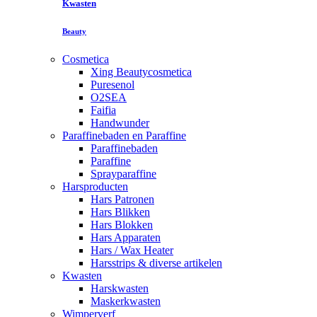
Kwasten
Beauty
Cosmetica
Xing Beautycosmetica
Puresenol
O2SEA
Faifia
Handwunder
Paraffinebaden en Paraffine
Paraffinebaden
Paraffine
Sprayparaffine
Harsproducten
Hars Patronen
Hars Blikken
Hars Blokken
Hars Apparaten
Hars / Wax Heater
Harsstrips & diverse artikelen
Kwasten
Harskwasten
Maskerkwasten
Wimperverf