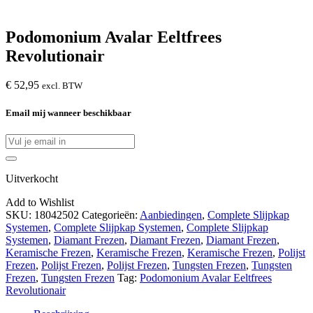
Podomonium Avalar Eeltfrees
Revolutionair
€
52,95
excl. BTW
Email mij wanneer beschikbaar
Uitverkocht
Add to Wishlist
SKU:
18042502
Categorieën:
Aanbiedingen
,
Complete Slijpkap
Systemen
,
Complete Slijpkap Systemen
,
Complete Slijpkap
Systemen
,
Diamant Frezen
,
Diamant Frezen
,
Diamant Frezen
,
Keramische Frezen
,
Keramische Frezen
,
Keramische Frezen
,
Polijst
Frezen
,
Polijst Frezen
,
Polijst Frezen
,
Tungsten Frezen
,
Tungsten
Frezen
,
Tungsten Frezen
Tag:
Podomonium Avalar Eeltfrees
Revolutionair