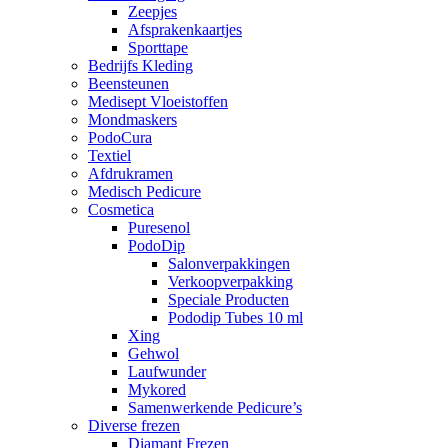
Zeepjes
Afsprakenkaartjes
Sporttape
Bedrijfs Kleding
Beensteunen
Medisept Vloeistoffen
Mondmaskers
PodoCura
Textiel
Afdrukramen
Medisch Pedicure
Cosmetica
Puresenol
PodoDip
Salonverpakkingen
Verkoopverpakking
Speciale Producten
Pododip Tubes 10 ml
Xing
Gehwol
Laufwunder
Mykored
Samenwerkende Pedicure’s
Diverse frezen
Diamant Frezen