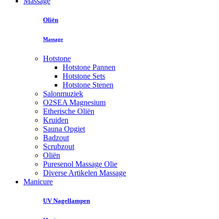
Massage
Oliën
Massage
Hotstone
Hotstone Pannen
Hotstone Sets
Hotstone Stenen
Salonmuziek
O2SEA Magnesium
Etherische Oliën
Kruiden
Sauna Opgiet
Badzout
Scrubzout
Oliën
Puresenol Massage Olie
Diverse Artikelen Massage
Manicure
UV Nagellampen