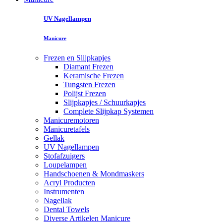
UV Nagellampen
Manicure
Frezen en Slijpkapjes
Diamant Frezen
Keramische Frezen
Tungsten Frezen
Polijst Frezen
Slijpkapjes / Schuurkapjes
Complete Slijpkap Systemen
Manicuremotoren
Manicuretafels
Gellak
UV Nagellampen
Stofafzuigers
Loupelampen
Handschoenen & Mondmaskers
Acryl Producten
Instrumenten
Nagellak
Dental Towels
Diverse Artikelen Manicure