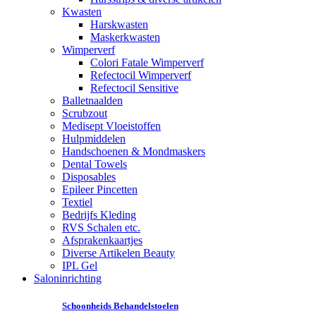
Kwasten
Harskwasten
Maskerkwasten
Wimperverf
Colori Fatale Wimperverf
Refectocil Wimperverf
Refectocil Sensitive
Balletnaalden
Scrubzout
Medisept Vloeistoffen
Hulpmiddelen
Handschoenen & Mondmaskers
Dental Towels
Disposables
Epileer Pincetten
Textiel
Bedrijfs Kleding
RVS Schalen etc.
Afsprakenkaartjes
Diverse Artikelen Beauty
IPL Gel
Saloninrichting
Schoonheids Behandelstoelen