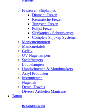
Manicure
Frezen en Slijpkapjes
Diamant Frezen
Keramische Frezen
Tungsten Frezen
Polijst Frezen
Slijpkapjes / Schuurkapjes
Complete Slijpkap Systemen
Manicuremotoren
Manicuretafels
Gellak
UV Nagellampen
Stofafzuigers
Loupelampen
Handschoenen & Mondmaskers
Acryl Producten
Instrumenten
Nagellak
Dental Towels
Diverse Artikelen Manicure
Tattoo
Behandelstoelen