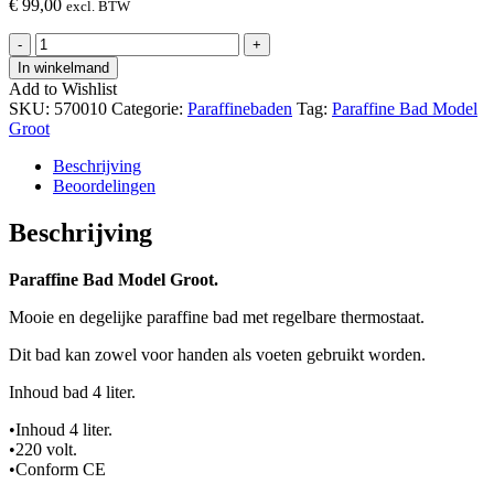
€
99,00
excl. BTW
Paraffine
-
+
Bad
In winkelmand
Model
Add to Wishlist
Groot
SKU:
570010
Categorie:
Paraffinebaden
Tag:
Paraffine Bad Model
hoeveelheid
Groot
Beschrijving
Beoordelingen
Beschrijving
Paraffine Bad Model Groot.
Mooie en degelijke paraffine bad met regelbare thermostaat.
Dit bad kan zowel voor handen als voeten gebruikt worden.
Inhoud bad 4 liter.
•Inhoud 4 liter.
•220 volt.
•Conform CE