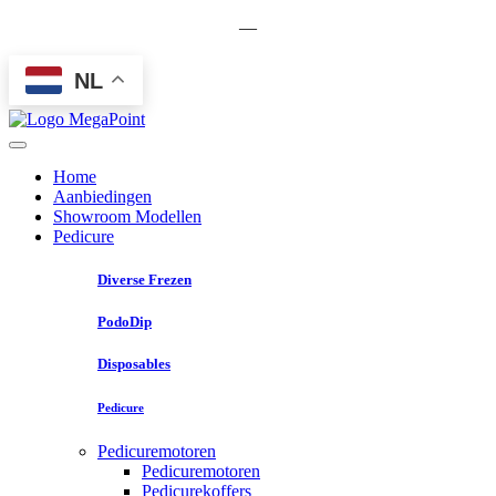
—
NL
Home
Aanbiedingen
Showroom Modellen
Pedicure
Diverse Frezen
PodoDip
Disposables
Pedicure
Pedicuremotoren
Pedicuremotoren
Pedicurekoffers