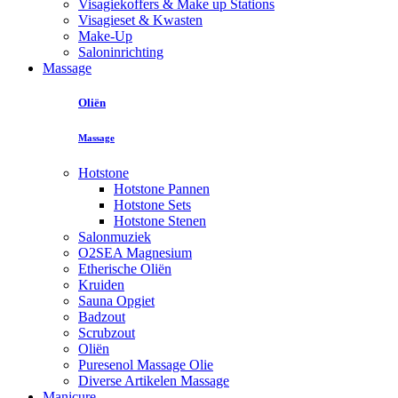
Visagiekoffers & Make up Stations
Visagieset & Kwasten
Make-Up
Saloninrichting
Massage
Oliën
Massage
Hotstone
Hotstone Pannen
Hotstone Sets
Hotstone Stenen
Salonmuziek
O2SEA Magnesium
Etherische Oliën
Kruiden
Sauna Opgiet
Badzout
Scrubzout
Oliën
Puresenol Massage Olie
Diverse Artikelen Massage
Manicure