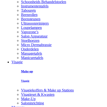
Schoonheids Behandelstoelen
Instrumententafels
Tabourets
Beenrollen
Beensteunen
Ultrasoonreinigers
Loupelampen
Vapozone’s
Salon Apparatuur
Stoelhoezen
Micro Dermabrassie
Onderdelen
Massagetafels
Manicuretafels
Visagie
Make-up
Visagie
Visagiekoffers & Make up Stations
Visagieset & Kwasten
Make-Up
Saloninrichting