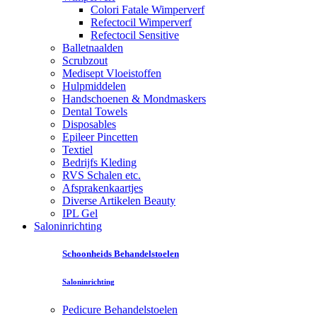
Colori Fatale Wimperverf
Refectocil Wimperverf
Refectocil Sensitive
Balletnaalden
Scrubzout
Medisept Vloeistoffen
Hulpmiddelen
Handschoenen & Mondmaskers
Dental Towels
Disposables
Epileer Pincetten
Textiel
Bedrijfs Kleding
RVS Schalen etc.
Afsprakenkaartjes
Diverse Artikelen Beauty
IPL Gel
Saloninrichting
Schoonheids Behandelstoelen
Saloninrichting
Pedicure Behandelstoelen