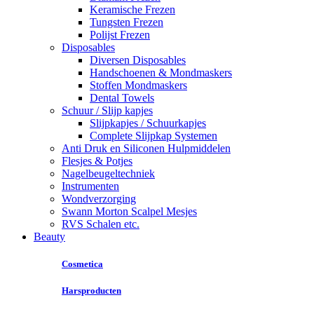
Keramische Frezen
Tungsten Frezen
Polijst Frezen
Disposables
Diversen Disposables
Handschoenen & Mondmaskers
Stoffen Mondmaskers
Dental Towels
Schuur / Slijp kapjes
Slijpkapjes / Schuurkapjes
Complete Slijpkap Systemen
Anti Druk en Siliconen Hulpmiddelen
Flesjes & Potjes
Nagelbeugeltechniek
Instrumenten
Wondverzorging
Swann Morton Scalpel Mesjes
RVS Schalen etc.
Beauty
Cosmetica
Harsproducten