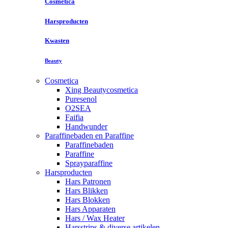
Cosmetica
Harsproducten
Kwasten
Beauty
Cosmetica
Xing Beautycosmetica
Puresenol
O2SEA
Faifia
Handwunder
Paraffinebaden en Paraffine
Paraffinebaden
Paraffine
Sprayparaffine
Harsproducten
Hars Patronen
Hars Blikken
Hars Blokken
Hars Apparaten
Hars / Wax Heater
Harsstrips & diverse artikelen