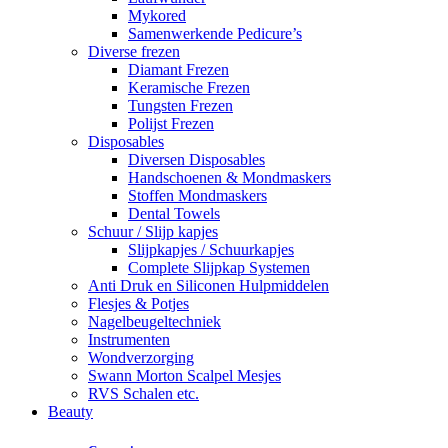
Mykored
Samenwerkende Pedicure’s
Diverse frezen
Diamant Frezen
Keramische Frezen
Tungsten Frezen
Polijst Frezen
Disposables
Diversen Disposables
Handschoenen & Mondmaskers
Stoffen Mondmaskers
Dental Towels
Schuur / Slijp kapjes
Slijpkapjes / Schuurkapjes
Complete Slijpkap Systemen
Anti Druk en Siliconen Hulpmiddelen
Flesjes & Potjes
Nagelbeugeltechniek
Instrumenten
Wondverzorging
Swann Morton Scalpel Mesjes
RVS Schalen etc.
Beauty