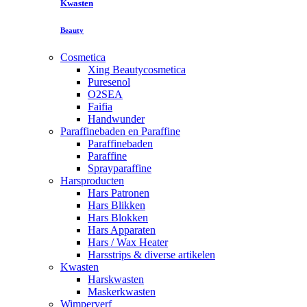
Kwasten
Beauty
Cosmetica
Xing Beautycosmetica
Puresenol
O2SEA
Faifia
Handwunder
Paraffinebaden en Paraffine
Paraffinebaden
Paraffine
Sprayparaffine
Harsproducten
Hars Patronen
Hars Blikken
Hars Blokken
Hars Apparaten
Hars / Wax Heater
Harsstrips & diverse artikelen
Kwasten
Harskwasten
Maskerkwasten
Wimperverf