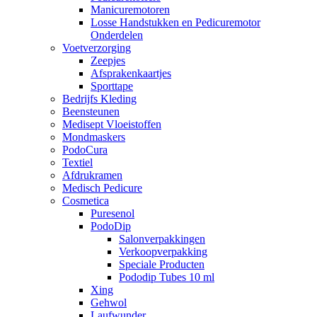
Manicuremotoren
Losse Handstukken en Pedicuremotor
Onderdelen
Voetverzorging
Zeepjes
Afsprakenkaartjes
Sporttape
Bedrijfs Kleding
Beensteunen
Medisept Vloeistoffen
Mondmaskers
PodoCura
Textiel
Afdrukramen
Medisch Pedicure
Cosmetica
Puresenol
PodoDip
Salonverpakkingen
Verkoopverpakking
Speciale Producten
Pododip Tubes 10 ml
Xing
Gehwol
Laufwunder