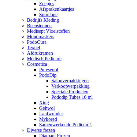
Zeepjes
Afsprakenkaartjes
Sporttape
Bedrijfs Kleding
Beensteunen
Medisept Vloeistoffen
Mondmaskers
PodoCura
Textiel
Afdrukramen
Medisch Pedicure
Cosmetica
Puresenol
PodoDip
Salonverpakkingen
Verkoopverpakking
Speciale Producten
Pododip Tubes 10 ml
Xing
Gehwol
Laufwunder
Mykored
Samenwerkende Pedicure’s
Diverse frezen
Diamant Frezen