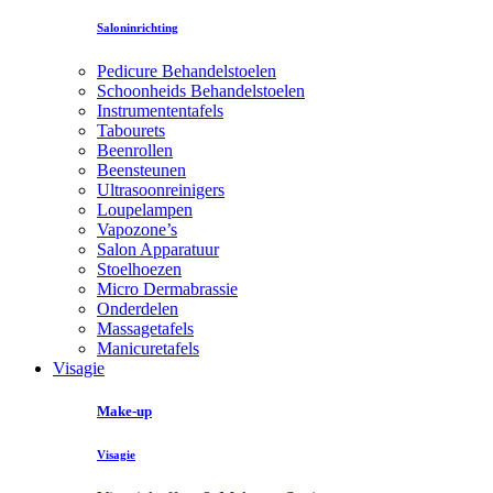
Saloninrichting
Pedicure Behandelstoelen
Schoonheids Behandelstoelen
Instrumententafels
Tabourets
Beenrollen
Beensteunen
Ultrasoonreinigers
Loupelampen
Vapozone’s
Salon Apparatuur
Stoelhoezen
Micro Dermabrassie
Onderdelen
Massagetafels
Manicuretafels
Visagie
Make-up
Visagie