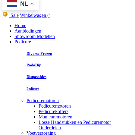
NL
Sale
Winkelwagen
()
Home
Aanbiedingen
Showroom Modellen
Pedicure
Diverse Frezen
PodoDip
Disposables
Pedicure
Pedicuremotoren
Pedicuremotoren
Pedicurekoffers
Manicuremotoren
Losse Handstukken en Pedicuremotor
Onderdelen
Voetverzorging