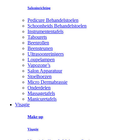
Saloninrichting
Pedicure Behandelstoelen
Schoonheids Behandelstoelen
Instrumententafels
Tabourets
Beenrollen
Beensteunen
Ultrasoonreinigers
Loupelampen
Vapozone’s
Salon Apparatuur
Stoelhoezen
Micro Dermabrassie
Onderdelen
Massagetafels
Manicuretafels
Visagie
Make-up
Visagie