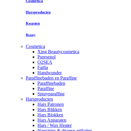
Cosmetica
Harsproducten
Kwasten
Beauty
Cosmetica
Xing Beautycosmetica
Puresenol
O2SEA
Faifia
Handwunder
Paraffinebaden en Paraffine
Paraffinebaden
Paraffine
Sprayparaffine
Harsproducten
Hars Patronen
Hars Blikken
Hars Blokken
Hars Apparaten
Hars / Wax Heater
Harsstrips & diverse artikelen