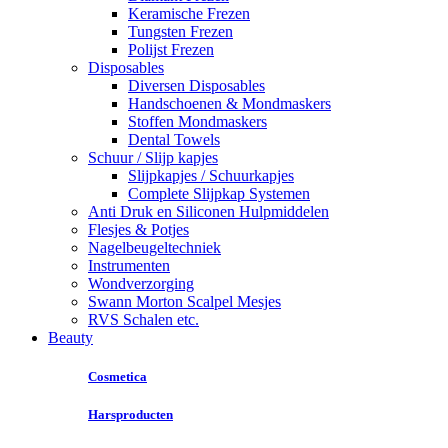
Keramische Frezen
Tungsten Frezen
Polijst Frezen
Disposables
Diversen Disposables
Handschoenen & Mondmaskers
Stoffen Mondmaskers
Dental Towels
Schuur / Slijp kapjes
Slijpkapjes / Schuurkapjes
Complete Slijpkap Systemen
Anti Druk en Siliconen Hulpmiddelen
Flesjes & Potjes
Nagelbeugeltechniek
Instrumenten
Wondverzorging
Swann Morton Scalpel Mesjes
RVS Schalen etc.
Beauty
Cosmetica
Harsproducten