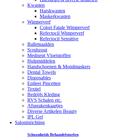
Kwasten
Harskwasten
Maskerkwasten
Wimperverf
Colori Fatale Wimperverf
Refectocil Wimperverf
Refectocil Sensitive
Balletnaalden
Scrubzout
Medisept Vloeistoffen
Hulpmiddelen
Handschoenen & Mondmaskers
Dental Towels
Disposables
Epileer Pincetten
Textiel
Bedrijfs Kleding
RVS Schalen etc.
Afsprakenkaartjes
Diverse Artikelen Beauty
IPL Gel
Saloninrichting
Schoonheids Behandelstoelen