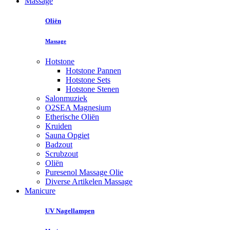
Massage
Oliën
Massage
Hotstone
Hotstone Pannen
Hotstone Sets
Hotstone Stenen
Salonmuziek
O2SEA Magnesium
Etherische Oliën
Kruiden
Sauna Opgiet
Badzout
Scrubzout
Oliën
Puresenol Massage Olie
Diverse Artikelen Massage
Manicure
UV Nagellampen