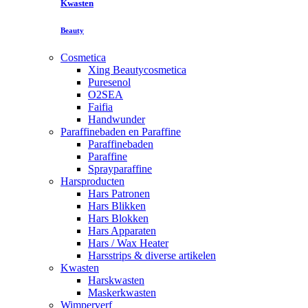
Kwasten
Beauty
Cosmetica
Xing Beautycosmetica
Puresenol
O2SEA
Faifia
Handwunder
Paraffinebaden en Paraffine
Paraffinebaden
Paraffine
Sprayparaffine
Harsproducten
Hars Patronen
Hars Blikken
Hars Blokken
Hars Apparaten
Hars / Wax Heater
Harsstrips & diverse artikelen
Kwasten
Harskwasten
Maskerkwasten
Wimperverf