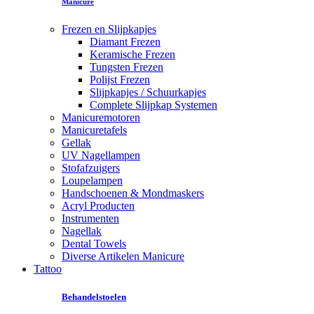
Manicure
Frezen en Slijpkapjes
Diamant Frezen
Keramische Frezen
Tungsten Frezen
Polijst Frezen
Slijpkapjes / Schuurkapjes
Complete Slijpkap Systemen
Manicuremotoren
Manicuretafels
Gellak
UV Nagellampen
Stofafzuigers
Loupelampen
Handschoenen & Mondmaskers
Acryl Producten
Instrumenten
Nagellak
Dental Towels
Diverse Artikelen Manicure
Tattoo
Behandelstoelen