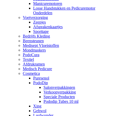
Manicuremotoren
Losse Handstukken en Pedicuremotor
Onderdelen
Voetverzorging
Zeepjes
Afsprakenkaartjes
Sporttape
Bedrijfs Kleding
Beensteunen
Medisept Vloeistoffen
Mondmaskers
PodoCura
Textiel
Afdrukramen
Medisch Pedicure
Cosmetica
Puresenol
PodoDip
Salonverpakkingen
Verkoopverpakking
Speciale Producten
Pododip Tubes 10 ml
Xing
Gehwol
Laufwunder