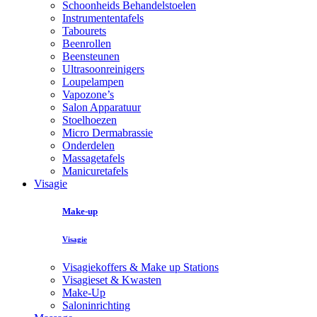
Schoonheids Behandelstoelen
Instrumententafels
Tabourets
Beenrollen
Beensteunen
Ultrasoonreinigers
Loupelampen
Vapozone’s
Salon Apparatuur
Stoelhoezen
Micro Dermabrassie
Onderdelen
Massagetafels
Manicuretafels
Visagie
Make-up
Visagie
Visagiekoffers & Make up Stations
Visagieset & Kwasten
Make-Up
Saloninrichting