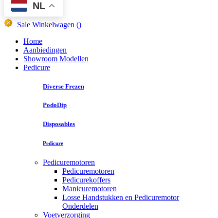
NL
Sale
Winkelwagen
()
Home
Aanbiedingen
Showroom Modellen
Pedicure
Diverse Frezen
PodoDip
Disposables
Pedicure
Pedicuremotoren
Pedicuremotoren
Pedicurekoffers
Manicuremotoren
Losse Handstukken en Pedicuremotor
Onderdelen
Voetverzorging