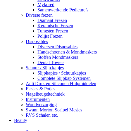
Mykored
Samenwerkende Pedicure’s
Diverse frezen
Diamant Frezen
Keramische Frezen
Tungsten Frezen
Polijst Frezen
Disposables
Diversen Disposables
Handschoenen & Mondmaskers
Stoffen Mondmaskers
Dental Towels
Schuur / Slijp kapjes
Slijpkapjes / Schuurkapjes
Complete Slijpkap Systemen
Anti Druk en Siliconen Hulpmiddelen
Flesjes & Potjes
Nagelbeugeltechniek
Instrumenten
Wondverzorging
Swann Morton Scalpel Mesjes
RVS Schalen etc.
Beauty