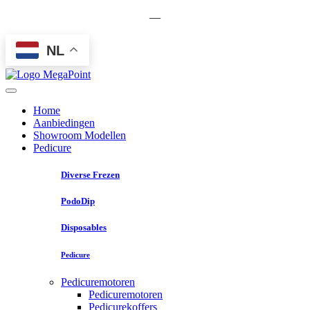
—
NL
Home
Aanbiedingen
Showroom Modellen
Pedicure
Diverse Frezen
PodoDip
Disposables
Pedicure
Pedicuremotoren
Pedicuremotoren
Pedicurekoffers