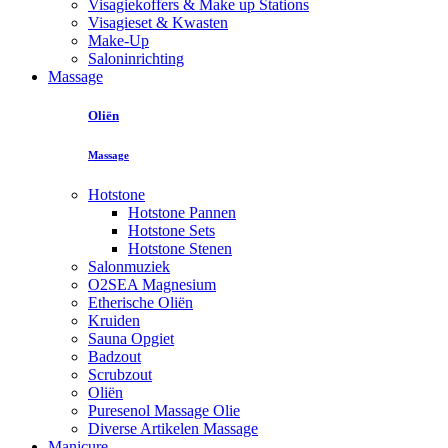
Visagiekoffers & Make up Stations
Visagieset & Kwasten
Make-Up
Saloninrichting
Massage
Oliën
Massage
Hotstone
Hotstone Pannen
Hotstone Sets
Hotstone Stenen
Salonmuziek
O2SEA Magnesium
Etherische Oliën
Kruiden
Sauna Opgiet
Badzout
Scrubzout
Oliën
Puresenol Massage Olie
Diverse Artikelen Massage
Manicure