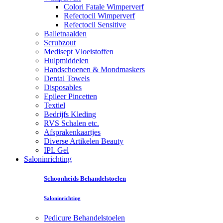
Colori Fatale Wimperverf
Refectocil Wimperverf
Refectocil Sensitive
Balletnaalden
Scrubzout
Medisept Vloeistoffen
Hulpmiddelen
Handschoenen & Mondmaskers
Dental Towels
Disposables
Epileer Pincetten
Textiel
Bedrijfs Kleding
RVS Schalen etc.
Afsprakenkaartjes
Diverse Artikelen Beauty
IPL Gel
Saloninrichting
Schoonheids Behandelstoelen
Saloninrichting
Pedicure Behandelstoelen