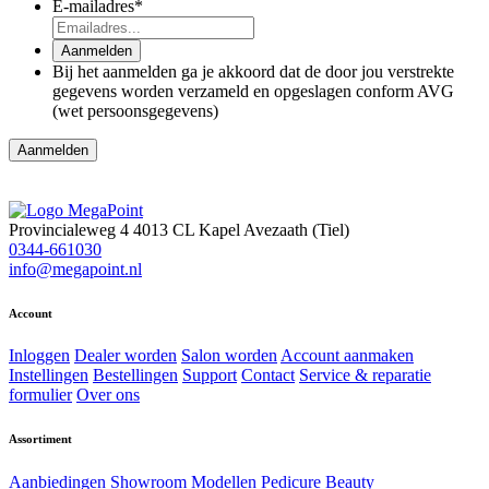
E-mailadres
*
Aanmelden
Bij het aanmelden ga je akkoord dat de door jou verstrekte
gegevens worden verzameld en opgeslagen conform AVG
(wet persoonsgegevens)
Provincialeweg 4
4013 CL Kapel Avezaath (Tiel)
0344-661030
info@megapoint.nl
Account
Inloggen
Dealer worden
Salon worden
Account aanmaken
Instellingen
Bestellingen
Support
Contact
Service & reparatie
formulier
Over ons
Assortiment
Aanbiedingen
Showroom Modellen
Pedicure
Beauty