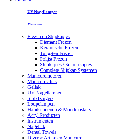
UV Nagellampen
Manicure
Frezen en Slijpkapjes
Diamant Frezen
Keramische Frezen
Tungsten Frezen
Polijst Frezen
Slijpkapjes / Schuurkapjes
Complete Slijpkap Systemen
Manicuremotoren
Manicuretafels
Gellak
UV Nagellampen
Stofafzuigers
Loupelampen
Handschoenen & Mondmaskers
Acryl Producten
Instrumenten
Nagellak
Dental Towels
Diverse Artikelen Manicure