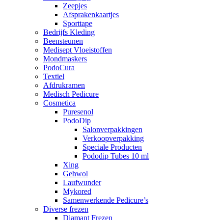
Zeepjes
Afsprakenkaartjes
Sporttape
Bedrijfs Kleding
Beensteunen
Medisept Vloeistoffen
Mondmaskers
PodoCura
Textiel
Afdrukramen
Medisch Pedicure
Cosmetica
Puresenol
PodoDip
Salonverpakkingen
Verkoopverpakking
Speciale Producten
Pododip Tubes 10 ml
Xing
Gehwol
Laufwunder
Mykored
Samenwerkende Pedicure’s
Diverse frezen
Diamant Frezen