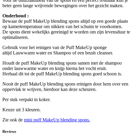
Voor de duurzaamheid van de spons en een perfect resultaat kun je
beter geen lange wrijvende bewegingen over het gezicht maken.
Onderhoud
:
Bewaar de puff MakeUp blending spons altijd op een goede plaats
op kamertemperatuur om stikken van het schuim te voorkomen.
De spons dient wekelijks gereinigd te worden om zijn levensduur te
optimaliseren.
Gebruik voor het reinigen van de Puff MakeUp sponge
altijd Lauwwarm water en Shampoo of een brush cleanser.
Houdt de puff MakeUp blending spons samen met de shampoo
onder lauwwarme water en knijp hierna het vocht eruit.
Herhaal dit tot de puff MakeUp blending spons goed schoon is.
Nooit de puff MakeUp blending spons reinigen door hem over een
oppervlak te wrijven, hierdoor kan deze scheuren.
Per stuk verpakt in koker.
Keuze uit 3 kleuren.
Zie ook de
mini puff MakeUp blending spons.
Reviews