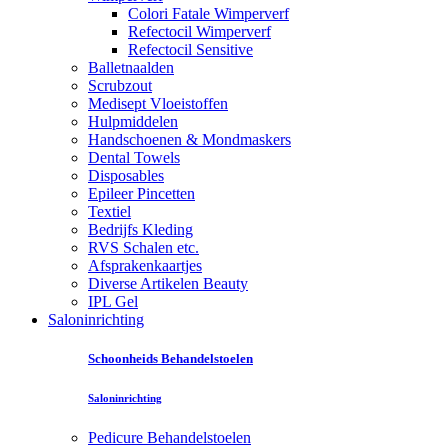
Colori Fatale Wimperverf
Refectocil Wimperverf
Refectocil Sensitive
Balletnaalden
Scrubzout
Medisept Vloeistoffen
Hulpmiddelen
Handschoenen & Mondmaskers
Dental Towels
Disposables
Epileer Pincetten
Textiel
Bedrijfs Kleding
RVS Schalen etc.
Afsprakenkaartjes
Diverse Artikelen Beauty
IPL Gel
Saloninrichting
Schoonheids Behandelstoelen
Saloninrichting
Pedicure Behandelstoelen