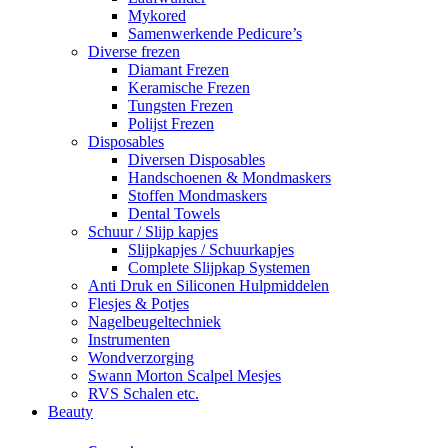
Mykored
Samenwerkende Pedicure’s
Diverse frezen
Diamant Frezen
Keramische Frezen
Tungsten Frezen
Polijst Frezen
Disposables
Diversen Disposables
Handschoenen & Mondmaskers
Stoffen Mondmaskers
Dental Towels
Schuur / Slijp kapjes
Slijpkapjes / Schuurkapjes
Complete Slijpkap Systemen
Anti Druk en Siliconen Hulpmiddelen
Flesjes & Potjes
Nagelbeugeltechniek
Instrumenten
Wondverzorging
Swann Morton Scalpel Mesjes
RVS Schalen etc.
Beauty