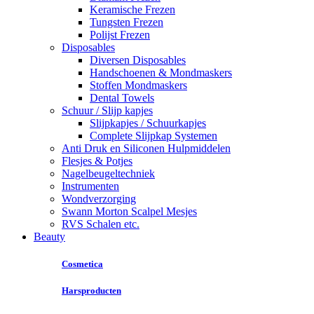
Keramische Frezen
Tungsten Frezen
Polijst Frezen
Disposables
Diversen Disposables
Handschoenen & Mondmaskers
Stoffen Mondmaskers
Dental Towels
Schuur / Slijp kapjes
Slijpkapjes / Schuurkapjes
Complete Slijpkap Systemen
Anti Druk en Siliconen Hulpmiddelen
Flesjes & Potjes
Nagelbeugeltechniek
Instrumenten
Wondverzorging
Swann Morton Scalpel Mesjes
RVS Schalen etc.
Beauty
Cosmetica
Harsproducten