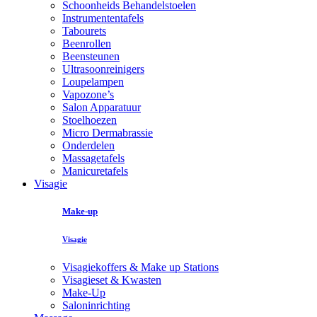
Schoonheids Behandelstoelen
Instrumententafels
Tabourets
Beenrollen
Beensteunen
Ultrasoonreinigers
Loupelampen
Vapozone’s
Salon Apparatuur
Stoelhoezen
Micro Dermabrassie
Onderdelen
Massagetafels
Manicuretafels
Visagie
Make-up
Visagie
Visagiekoffers & Make up Stations
Visagieset & Kwasten
Make-Up
Saloninrichting