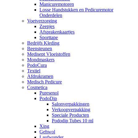
Manicuremotoren
Losse Handstukken en Pedicuremotor
Onderdelen
Voetverzorging
Zeepjes
Afsprakenkaartjes
Sporttape
Bedrijfs Kleding
Beensteunen
Medisept Vloeistoffen
Mondmaskers
PodoCura
Textiel
Afdrukramen
Medisch Pedicure
Cosmetica
Puresenol
PodoDip
Salonverpakkingen
Verkoopverpakking
Speciale Producten
Pododip Tubes 10 ml
Xing
Gehwol
Laufwunder