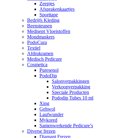
Zeepjes
Afsprakenkaartjes
Sporttape
Bedrijfs Kleding
Beensteunen
Medisept Vloeistoffen
Mondmaskers
PodoCura
Textiel
Afdrukramen
Medisch Pedicure
Cosmetica
Puresenol
PodoDip
Salonverpakkingen
Verkoopverpakking
Speciale Producten
Pododip Tubes 10 ml
Xing
Gehwol
Laufwunder
Mykored
Samenwerkende Pedicure’s
Diverse frezen
Diamant Frezen