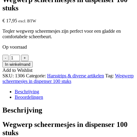
stuks
€
17,95
excl. BTW
Teqler wegwerp scheermesjes zijn perfect voor een gladde en
comfortabele scheerbeurt.
Op voorraad
Wegwerp
-
+
scheermesjes
In winkelmand
in
Add to Wishlist
dispenser
SKU:
1306
Categorie:
Harsstrips & diverse artikelen
Tag:
Wegwerp
100
scheermesjes in dispenser 100 stuks
stuks
hoeveelheid
Beschrijving
Beoordelingen
Beschrijving
Wegwerp scheermesjes in dispenser 100
stuks