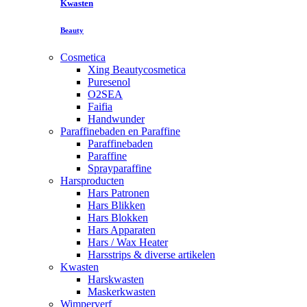
Kwasten
Beauty
Cosmetica
Xing Beautycosmetica
Puresenol
O2SEA
Faifia
Handwunder
Paraffinebaden en Paraffine
Paraffinebaden
Paraffine
Sprayparaffine
Harsproducten
Hars Patronen
Hars Blikken
Hars Blokken
Hars Apparaten
Hars / Wax Heater
Harsstrips & diverse artikelen
Kwasten
Harskwasten
Maskerkwasten
Wimperverf