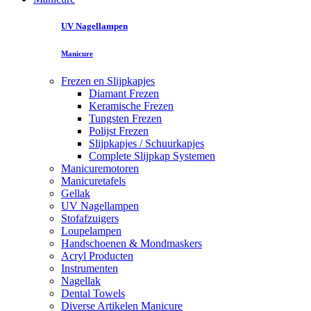
UV Nagellampen
Manicure
Frezen en Slijpkapjes
Diamant Frezen
Keramische Frezen
Tungsten Frezen
Polijst Frezen
Slijpkapjes / Schuurkapjes
Complete Slijpkap Systemen
Manicuremotoren
Manicuretafels
Gellak
UV Nagellampen
Stofafzuigers
Loupelampen
Handschoenen & Mondmaskers
Acryl Producten
Instrumenten
Nagellak
Dental Towels
Diverse Artikelen Manicure