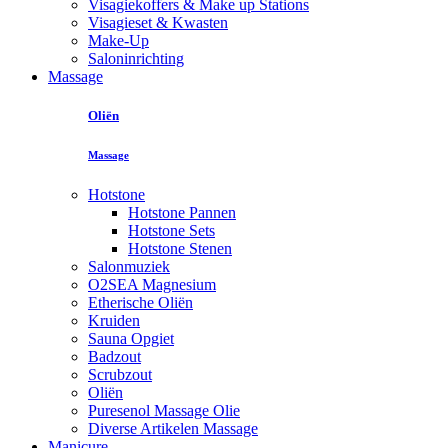
Visagiekoffers & Make up Stations
Visagieset & Kwasten
Make-Up
Saloninrichting
Massage
Oliën
Massage
Hotstone
Hotstone Pannen
Hotstone Sets
Hotstone Stenen
Salonmuziek
O2SEA Magnesium
Etherische Oliën
Kruiden
Sauna Opgiet
Badzout
Scrubzout
Oliën
Puresenol Massage Olie
Diverse Artikelen Massage
Manicure