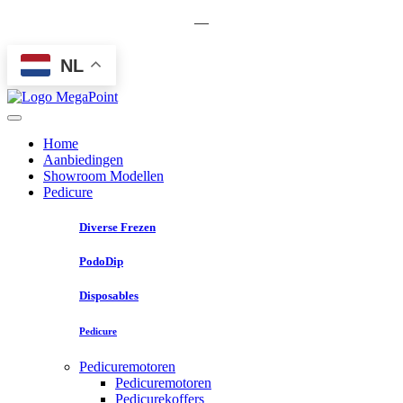
—
NL
Home
Aanbiedingen
Showroom Modellen
Pedicure
Diverse Frezen
PodoDip
Disposables
Pedicure
Pedicuremotoren
Pedicuremotoren
Pedicurekoffers