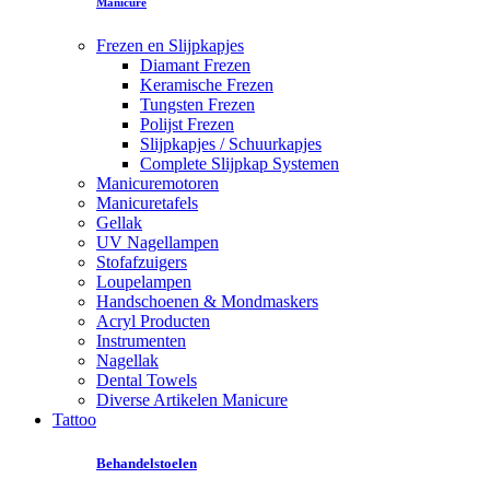
Manicure
Frezen en Slijpkapjes
Diamant Frezen
Keramische Frezen
Tungsten Frezen
Polijst Frezen
Slijpkapjes / Schuurkapjes
Complete Slijpkap Systemen
Manicuremotoren
Manicuretafels
Gellak
UV Nagellampen
Stofafzuigers
Loupelampen
Handschoenen & Mondmaskers
Acryl Producten
Instrumenten
Nagellak
Dental Towels
Diverse Artikelen Manicure
Tattoo
Behandelstoelen