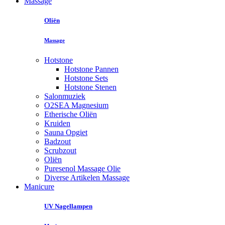
Massage
Oliën
Massage
Hotstone
Hotstone Pannen
Hotstone Sets
Hotstone Stenen
Salonmuziek
O2SEA Magnesium
Etherische Oliën
Kruiden
Sauna Opgiet
Badzout
Scrubzout
Oliën
Puresenol Massage Olie
Diverse Artikelen Massage
Manicure
UV Nagellampen