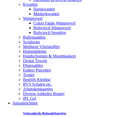
Kwasten
Harskwasten
Maskerkwasten
Wimperverf
Colori Fatale Wimperverf
Refectocil Wimperverf
Refectocil Sensitive
Balletnaalden
Scrubzout
Medisept Vloeistoffen
Hulpmiddelen
Handschoenen & Mondmaskers
Dental Towels
Disposables
Epileer Pincetten
Textiel
Bedrijfs Kleding
RVS Schalen etc.
Afsprakenkaartjes
Diverse Artikelen Beauty
IPL Gel
Saloninrichting
Schoonheids Behandelstoelen