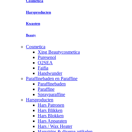
Cosmetica
Harsproducten
Kwasten
Beauty
Cosmetica
Xing Beautycosmetica
Puresenol
O2SEA
Faifia
Handwunder
Paraffinebaden en Paraffine
Paraffinebaden
Paraffine
Sprayparaffine
Harsproducten
Hars Patronen
Hars Blikken
Hars Blokken
Hars Apparaten
Hars / Wax Heater
Harsstrips & diverse artikelen