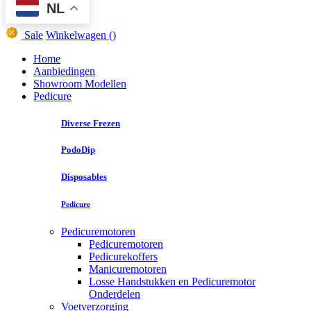
NL
Sale
Winkelwagen
()
Home
Aanbiedingen
Showroom Modellen
Pedicure
Diverse Frezen
PodoDip
Disposables
Pedicure
Pedicuremotoren
Pedicuremotoren
Pedicurekoffers
Manicuremotoren
Losse Handstukken en Pedicuremotor
Onderdelen
Voetverzorging