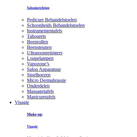
Saloninrichting
Pedicure Behandelstoelen
Schoonheids Behandelstoelen
Instrumententafels
Tabourets
Beenrollen
Beensteunen
Ultrasoonreinigers
Loupelampen
Vapozone’s
Salon Apparatuur
Stoelhoezen
Micro Dermabrassie
Onderdelen
Massagetafels
Manicuretafels
Visagie
Make-up
Visagie