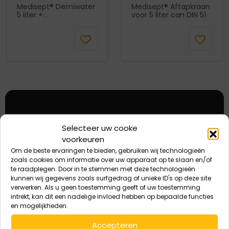
Medisept® Demiwater
Medisept® Aftapkraan
5 liter +
voor 5 liter can DIN 51
Verzendtoeslag
In
In
winkelmand
winkelmand
5% korting eenmalig
Selecteer uw cooke
eerste aankoop
voorkeuren
Om de beste ervaringen te bieden, gebruiken wij technologieën
zoals cookies om informatie over uw apparaat op te slaan en/of
Deze korting is eenmalig geldig bij de eerste
te raadplegen. Door in te stemmen met deze technologieën
aankoop.
kunnen wij gegevens zoals surfgedrag of unieke ID's op deze site
verwerken. Als u geen toestemming geeft of uw toestemming
intrekt, kan dit een nadelige invloed hebben op bepaalde functies
en mogelijkheden.
E-
Accepteren
Aanmelden
mailadres