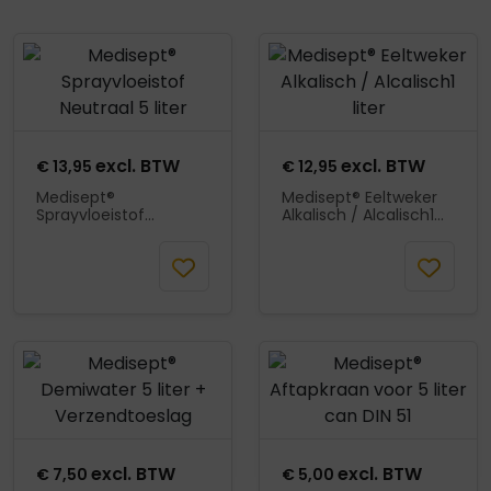
Product openen
Product openen
excl. BTW
excl. BTW
€
13,95
€
12,95
Medisept®
Medisept® Eeltweker
Sprayvloeistof
Alkalisch / Alcalisch1
Neutraal 5 liter
liter
Mail wanneer
Mail wanneer
beschikbaar
beschikbaar
Product openen
Product openen
excl. BTW
excl. BTW
€
7,50
€
5,00