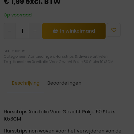
€
1,99
excl. BTW
Op voorraad
Harsstrips
-
+
In winkelmand
Xanitalia
Voor
Gezicht
SKU:
510605
Pakje
Categorieën:
Aanbiedingen
,
Harsstrips & diverse artikelen
50
Tag:
Harsstrips Xanitalia Voor Gezicht Pakje 50 Stuks 10x3CM
Stuks
10x3CM
Beschrijving
Beoordelingen
hoeveelheid
Harsstrips Xanitalia Voor Gezicht Pakje 50 Stuks
10x3CM
Harsstrips non woven voor het verwijderen van de