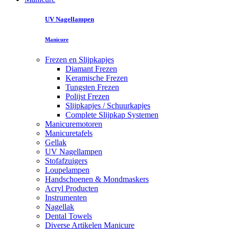
UV Nagellampen
Manicure
Frezen en Slijpkapjes
Diamant Frezen
Keramische Frezen
Tungsten Frezen
Polijst Frezen
Slijpkapjes / Schuurkapjes
Complete Slijpkap Systemen
Manicuremotoren
Manicuretafels
Gellak
UV Nagellampen
Stofafzuigers
Loupelampen
Handschoenen & Mondmaskers
Acryl Producten
Instrumenten
Nagellak
Dental Towels
Diverse Artikelen Manicure