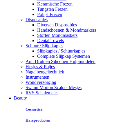
Keramische Frezen
Tungsten Frezen
Polijst Frezen
Disposables
Diversen Disposables
Handschoenen & Mondmaskers
Stoffen Mondmaskers
Dental Towels
Schuur / Slijp kapjes
Slijpkapjes / Schuurkapjes
Complete Slijpkap Systemen
Anti Druk en Siliconen Hulpmiddelen
Flesjes & Potjes
Nagelbeugeltechniek
Instrumenten
Wondverzorging
Swann Morton Scalpel Mesjes
RVS Schalen etc.
Beauty
Cosmetica
Harsproducten