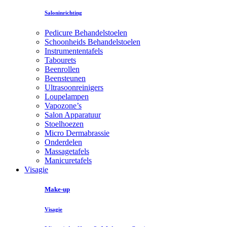
Saloninrichting
Pedicure Behandelstoelen
Schoonheids Behandelstoelen
Instrumententafels
Tabourets
Beenrollen
Beensteunen
Ultrasoonreinigers
Loupelampen
Vapozone’s
Salon Apparatuur
Stoelhoezen
Micro Dermabrassie
Onderdelen
Massagetafels
Manicuretafels
Visagie
Make-up
Visagie