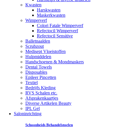
Kwasten
Harskwasten
Maskerkwasten
Wimperverf
Colori Fatale Wimperverf
Refectocil Wimperverf
Refectocil Sensitive
Balletnaalden
Scrubzout
Medisept Vloeistoffen
Hulpmiddelen
Handschoenen & Mondmaskers
Dental Towels
Disposables
Epileer Pincetten
Textiel
Bedrijfs Kleding
RVS Schalen etc.
Afsprakenkaartjes
Diverse Artikelen Beauty
IPL Gel
Saloninrichting
Schoonheids Behandelstoelen