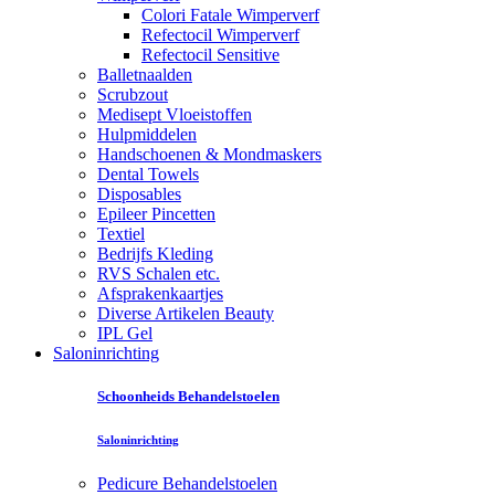
Colori Fatale Wimperverf
Refectocil Wimperverf
Refectocil Sensitive
Balletnaalden
Scrubzout
Medisept Vloeistoffen
Hulpmiddelen
Handschoenen & Mondmaskers
Dental Towels
Disposables
Epileer Pincetten
Textiel
Bedrijfs Kleding
RVS Schalen etc.
Afsprakenkaartjes
Diverse Artikelen Beauty
IPL Gel
Saloninrichting
Schoonheids Behandelstoelen
Saloninrichting
Pedicure Behandelstoelen