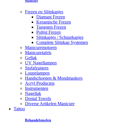
Manicure
Frezen en Slijpkapjes
Diamant Frezen
Keramische Frezen
Tungsten Frezen
Polijst Frezen
Slijpkapjes / Schuurkapjes
Complete Slijpkap Systemen
Manicuremotoren
Manicuretafels
Gellak
UV Nagellampen
Stofafzuigers
Loupelampen
Handschoenen & Mondmaskers
Acryl Producten
Instrumenten
Nagellak
Dental Towels
Diverse Artikelen Manicure
Tattoo
Behandelstoelen