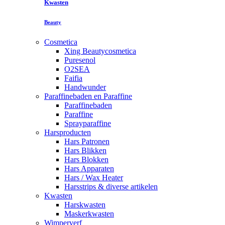
Kwasten
Beauty
Cosmetica
Xing Beautycosmetica
Puresenol
O2SEA
Faifia
Handwunder
Paraffinebaden en Paraffine
Paraffinebaden
Paraffine
Sprayparaffine
Harsproducten
Hars Patronen
Hars Blikken
Hars Blokken
Hars Apparaten
Hars / Wax Heater
Harsstrips & diverse artikelen
Kwasten
Harskwasten
Maskerkwasten
Wimperverf