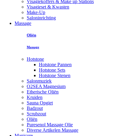
Visagiekoffers & Make up Stations
Visagieset & Kwasten
Make-Up
Saloninrichting
Massage
Oliën
Massage
Hotstone
Hotstone Pannen
Hotstone Sets
Hotstone Stenen
Salonmuziek
O2SEA Magnesium
Etherische Oliën
Kruiden
Sauna Opgiet
Badzout
Scrubzout
Oliën
Puresenol Massage Olie
Diverse Artikelen Massage
Manicure