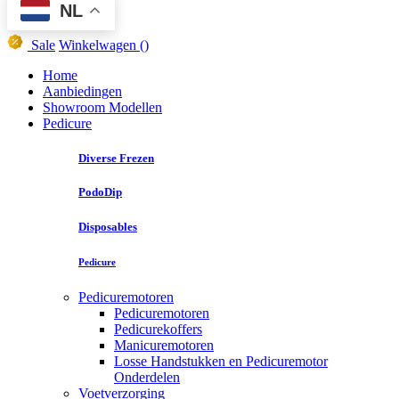
NL
Sale
Winkelwagen
()
Home
Aanbiedingen
Showroom Modellen
Pedicure
Diverse Frezen
PodoDip
Disposables
Pedicure
Pedicuremotoren
Pedicuremotoren
Pedicurekoffers
Manicuremotoren
Losse Handstukken en Pedicuremotor
Onderdelen
Voetverzorging