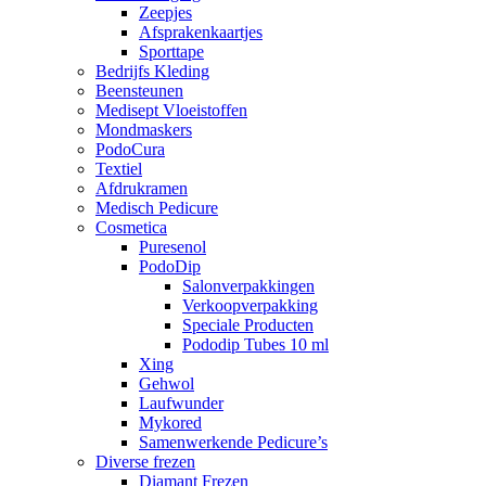
Zeepjes
Afsprakenkaartjes
Sporttape
Bedrijfs Kleding
Beensteunen
Medisept Vloeistoffen
Mondmaskers
PodoCura
Textiel
Afdrukramen
Medisch Pedicure
Cosmetica
Puresenol
PodoDip
Salonverpakkingen
Verkoopverpakking
Speciale Producten
Pododip Tubes 10 ml
Xing
Gehwol
Laufwunder
Mykored
Samenwerkende Pedicure’s
Diverse frezen
Diamant Frezen