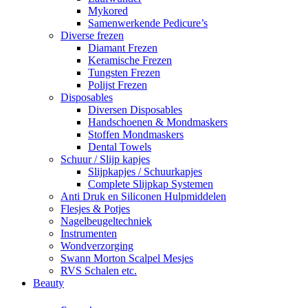
Mykored
Samenwerkende Pedicure’s
Diverse frezen
Diamant Frezen
Keramische Frezen
Tungsten Frezen
Polijst Frezen
Disposables
Diversen Disposables
Handschoenen & Mondmaskers
Stoffen Mondmaskers
Dental Towels
Schuur / Slijp kapjes
Slijpkapjes / Schuurkapjes
Complete Slijpkap Systemen
Anti Druk en Siliconen Hulpmiddelen
Flesjes & Potjes
Nagelbeugeltechniek
Instrumenten
Wondverzorging
Swann Morton Scalpel Mesjes
RVS Schalen etc.
Beauty