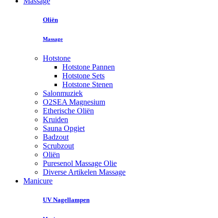
Massage
Oliën
Massage
Hotstone
Hotstone Pannen
Hotstone Sets
Hotstone Stenen
Salonmuziek
O2SEA Magnesium
Etherische Oliën
Kruiden
Sauna Opgiet
Badzout
Scrubzout
Oliën
Puresenol Massage Olie
Diverse Artikelen Massage
Manicure
UV Nagellampen