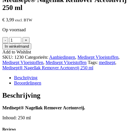
250 ml
€
3,99
excl. BTW
Op voorraad
Medisept®
-
+
Nagellak
In winkelmand
Remover
Add to Wishlist
Acetonvrij
SKU:
1230
Categorieën:
Aanbiedingen
,
Medisept Vloeistoffen
,
250
Medisept Vloeistoffen
,
Medisept Vloeistoffen
Tags:
medisept
,
ml
Medisept® Nagellak Remover Acetonvrij 250 ml
hoeveelheid
Beschrijving
Beoordelingen
Beschrijving
Medisept® Nagellak Remover Acetonvrij.
Inhoud: 250 ml
Reviews