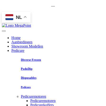
—
NL
Home
Aanbiedingen
Showroom Modellen
Pedicure
Diverse Frezen
PodoDip
Disposables
Pedicure
Pedicuremotoren
Pedicuremotoren
Pedicurekoffers