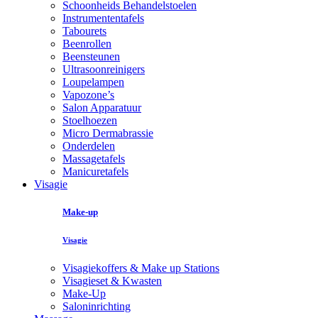
Schoonheids Behandelstoelen
Instrumententafels
Tabourets
Beenrollen
Beensteunen
Ultrasoonreinigers
Loupelampen
Vapozone’s
Salon Apparatuur
Stoelhoezen
Micro Dermabrassie
Onderdelen
Massagetafels
Manicuretafels
Visagie
Make-up
Visagie
Visagiekoffers & Make up Stations
Visagieset & Kwasten
Make-Up
Saloninrichting