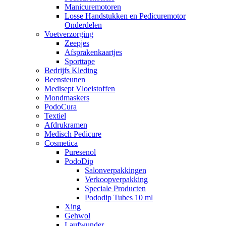
Manicuremotoren
Losse Handstukken en Pedicuremotor
Onderdelen
Voetverzorging
Zeepjes
Afsprakenkaartjes
Sporttape
Bedrijfs Kleding
Beensteunen
Medisept Vloeistoffen
Mondmaskers
PodoCura
Textiel
Afdrukramen
Medisch Pedicure
Cosmetica
Puresenol
PodoDip
Salonverpakkingen
Verkoopverpakking
Speciale Producten
Pododip Tubes 10 ml
Xing
Gehwol
Laufwunder