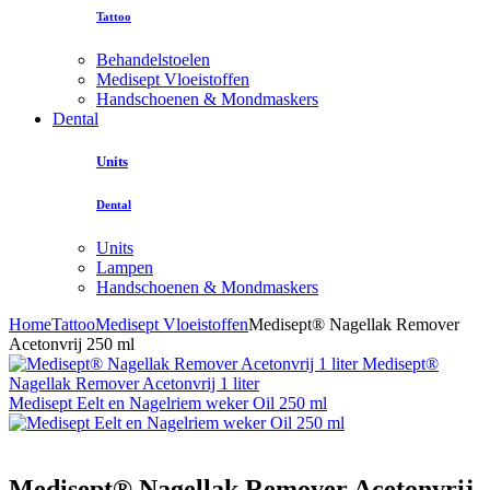
Tattoo
Behandelstoelen
Medisept Vloeistoffen
Handschoenen & Mondmaskers
Dental
Units
Dental
Units
Lampen
Handschoenen & Mondmaskers
Home
Tattoo
Medisept Vloeistoffen
Medisept® Nagellak Remover
Acetonvrij 250 ml
Medisept®
Nagellak Remover Acetonvrij 1 liter
Medisept Eelt en Nagelriem weker Oil 250 ml
Medisept® Nagellak Remover Acetonvrij