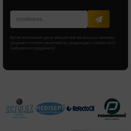
E-
Aanmelden
mailadres
Bij het aanmelden ga je akkoord dat de door jou verstrekte
gegevens worden verzameld en opgeslagen conform AVG
(wet persoonsgegevens)