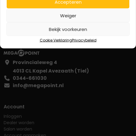
Accepteren
Weiger
Bekijk voorkeuren
Cookie Verklaring
Privacybeleid
Provincialeweg 4
4013 CL Kapel Avezaath (Tiel)
0344-661030
info@megapoint.nl
Account
Inloggen
Dealer worden
Salon worden
Account aanmaken