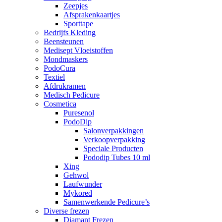
Zeepjes
Afsprakenkaartjes
Sporttape
Bedrijfs Kleding
Beensteunen
Medisept Vloeistoffen
Mondmaskers
PodoCura
Textiel
Afdrukramen
Medisch Pedicure
Cosmetica
Puresenol
PodoDip
Salonverpakkingen
Verkoopverpakking
Speciale Producten
Pododip Tubes 10 ml
Xing
Gehwol
Laufwunder
Mykored
Samenwerkende Pedicure’s
Diverse frezen
Diamant Frezen