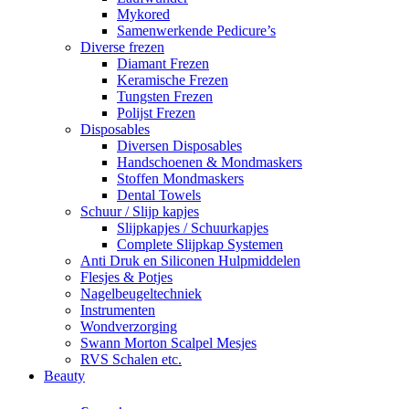
Mykored
Samenwerkende Pedicure’s
Diverse frezen
Diamant Frezen
Keramische Frezen
Tungsten Frezen
Polijst Frezen
Disposables
Diversen Disposables
Handschoenen & Mondmaskers
Stoffen Mondmaskers
Dental Towels
Schuur / Slijp kapjes
Slijpkapjes / Schuurkapjes
Complete Slijpkap Systemen
Anti Druk en Siliconen Hulpmiddelen
Flesjes & Potjes
Nagelbeugeltechniek
Instrumenten
Wondverzorging
Swann Morton Scalpel Mesjes
RVS Schalen etc.
Beauty