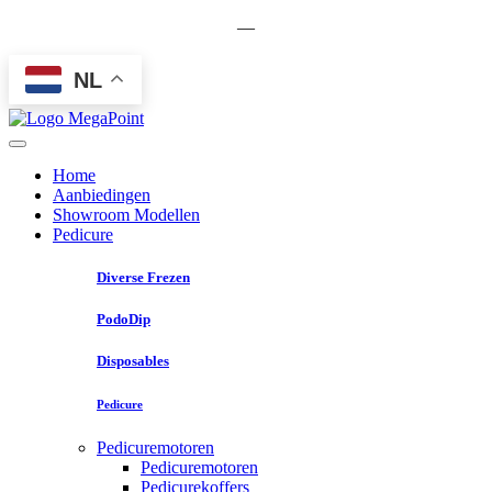
—
NL
Home
Aanbiedingen
Showroom Modellen
Pedicure
Diverse Frezen
PodoDip
Disposables
Pedicure
Pedicuremotoren
Pedicuremotoren
Pedicurekoffers