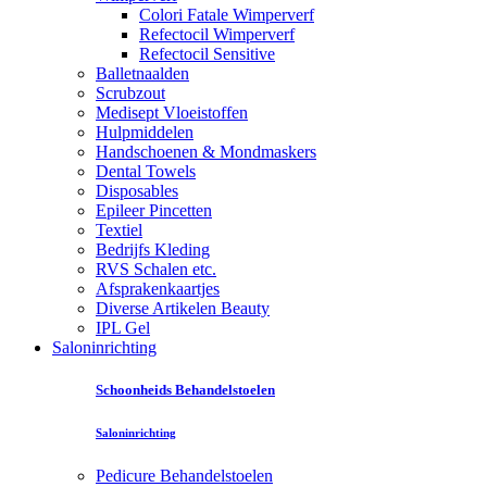
Colori Fatale Wimperverf
Refectocil Wimperverf
Refectocil Sensitive
Balletnaalden
Scrubzout
Medisept Vloeistoffen
Hulpmiddelen
Handschoenen & Mondmaskers
Dental Towels
Disposables
Epileer Pincetten
Textiel
Bedrijfs Kleding
RVS Schalen etc.
Afsprakenkaartjes
Diverse Artikelen Beauty
IPL Gel
Saloninrichting
Schoonheids Behandelstoelen
Saloninrichting
Pedicure Behandelstoelen