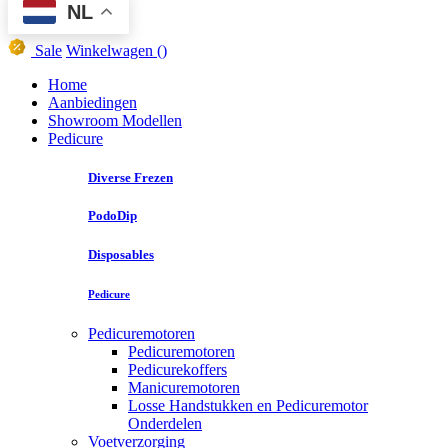
NL
Sale
Winkelwagen
()
Home
Aanbiedingen
Showroom Modellen
Pedicure
Diverse Frezen
PodoDip
Disposables
Pedicure
Pedicuremotoren
Pedicuremotoren
Pedicurekoffers
Manicuremotoren
Losse Handstukken en Pedicuremotor
Onderdelen
Voetverzorging