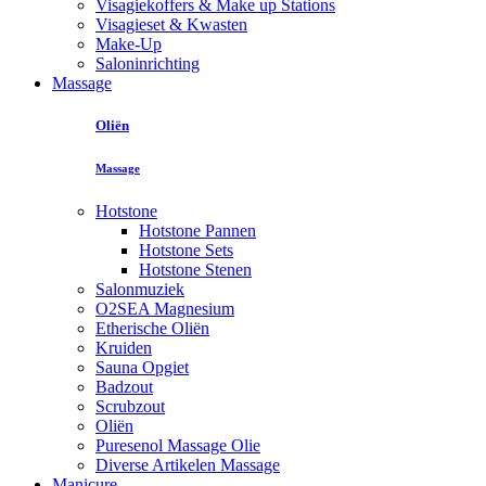
Visagiekoffers & Make up Stations
Visagieset & Kwasten
Make-Up
Saloninrichting
Massage
Oliën
Massage
Hotstone
Hotstone Pannen
Hotstone Sets
Hotstone Stenen
Salonmuziek
O2SEA Magnesium
Etherische Oliën
Kruiden
Sauna Opgiet
Badzout
Scrubzout
Oliën
Puresenol Massage Olie
Diverse Artikelen Massage
Manicure