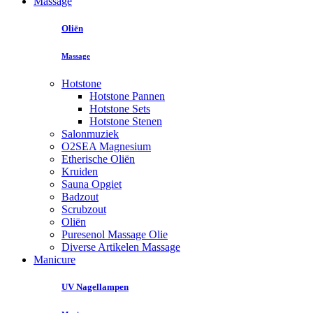
Massage
Oliën
Massage
Hotstone
Hotstone Pannen
Hotstone Sets
Hotstone Stenen
Salonmuziek
O2SEA Magnesium
Etherische Oliën
Kruiden
Sauna Opgiet
Badzout
Scrubzout
Oliën
Puresenol Massage Olie
Diverse Artikelen Massage
Manicure
UV Nagellampen