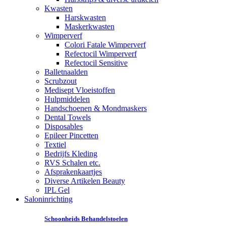
Kwasten
Harskwasten
Maskerkwasten
Wimperverf
Colori Fatale Wimperverf
Refectocil Wimperverf
Refectocil Sensitive
Balletnaalden
Scrubzout
Medisept Vloeistoffen
Hulpmiddelen
Handschoenen & Mondmaskers
Dental Towels
Disposables
Epileer Pincetten
Textiel
Bedrijfs Kleding
RVS Schalen etc.
Afsprakenkaartjes
Diverse Artikelen Beauty
IPL Gel
Saloninrichting
Schoonheids Behandelstoelen