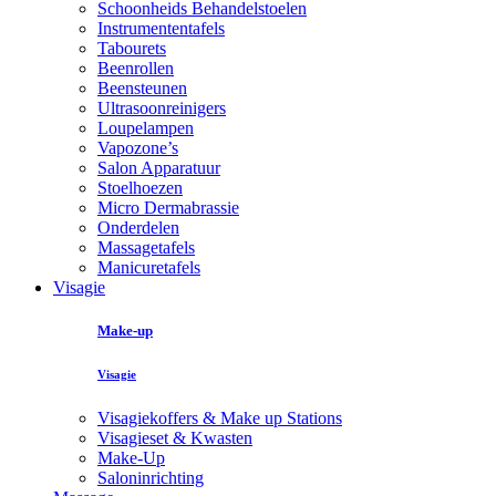
Schoonheids Behandelstoelen
Instrumententafels
Tabourets
Beenrollen
Beensteunen
Ultrasoonreinigers
Loupelampen
Vapozone’s
Salon Apparatuur
Stoelhoezen
Micro Dermabrassie
Onderdelen
Massagetafels
Manicuretafels
Visagie
Make-up
Visagie
Visagiekoffers & Make up Stations
Visagieset & Kwasten
Make-Up
Saloninrichting