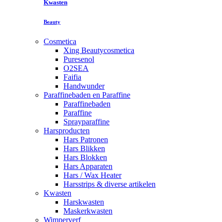
Kwasten
Beauty
Cosmetica
Xing Beautycosmetica
Puresenol
O2SEA
Faifia
Handwunder
Paraffinebaden en Paraffine
Paraffinebaden
Paraffine
Sprayparaffine
Harsproducten
Hars Patronen
Hars Blikken
Hars Blokken
Hars Apparaten
Hars / Wax Heater
Harsstrips & diverse artikelen
Kwasten
Harskwasten
Maskerkwasten
Wimperverf