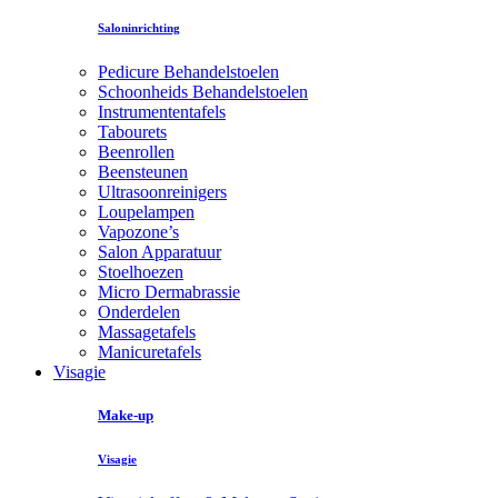
Saloninrichting
Pedicure Behandelstoelen
Schoonheids Behandelstoelen
Instrumententafels
Tabourets
Beenrollen
Beensteunen
Ultrasoonreinigers
Loupelampen
Vapozone’s
Salon Apparatuur
Stoelhoezen
Micro Dermabrassie
Onderdelen
Massagetafels
Manicuretafels
Visagie
Make-up
Visagie