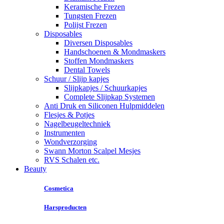
Keramische Frezen
Tungsten Frezen
Polijst Frezen
Disposables
Diversen Disposables
Handschoenen & Mondmaskers
Stoffen Mondmaskers
Dental Towels
Schuur / Slijp kapjes
Slijpkapjes / Schuurkapjes
Complete Slijpkap Systemen
Anti Druk en Siliconen Hulpmiddelen
Flesjes & Potjes
Nagelbeugeltechniek
Instrumenten
Wondverzorging
Swann Morton Scalpel Mesjes
RVS Schalen etc.
Beauty
Cosmetica
Harsproducten