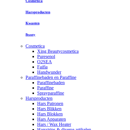
Cosmetica
Harsproducten
Kwasten
Beauty
Cosmetica
Xing Beautycosmetica
Puresenol
O2SEA
Faifia
Handwunder
Paraffinebaden en Paraffine
Paraffinebaden
Paraffine
Sprayparaffine
Harsproducten
Hars Patronen
Hars Blikken
Hars Blokken
Hars Apparaten
Hars / Wax Heater
Harsstrips & diverse artikelen