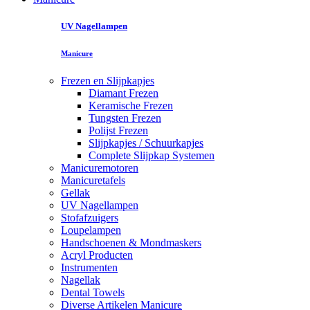
UV Nagellampen
Manicure
Frezen en Slijpkapjes
Diamant Frezen
Keramische Frezen
Tungsten Frezen
Polijst Frezen
Slijpkapjes / Schuurkapjes
Complete Slijpkap Systemen
Manicuremotoren
Manicuretafels
Gellak
UV Nagellampen
Stofafzuigers
Loupelampen
Handschoenen & Mondmaskers
Acryl Producten
Instrumenten
Nagellak
Dental Towels
Diverse Artikelen Manicure