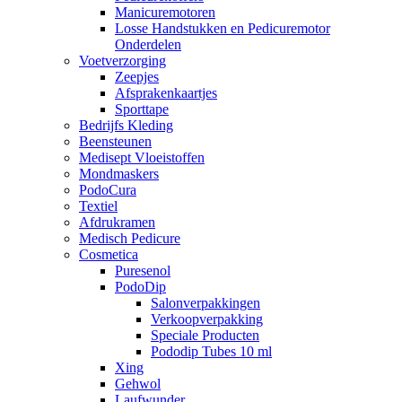
Manicuremotoren
Losse Handstukken en Pedicuremotor
Onderdelen
Voetverzorging
Zeepjes
Afsprakenkaartjes
Sporttape
Bedrijfs Kleding
Beensteunen
Medisept Vloeistoffen
Mondmaskers
PodoCura
Textiel
Afdrukramen
Medisch Pedicure
Cosmetica
Puresenol
PodoDip
Salonverpakkingen
Verkoopverpakking
Speciale Producten
Pododip Tubes 10 ml
Xing
Gehwol
Laufwunder