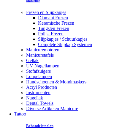
Manicure
Frezen en Slijpkapjes
Diamant Frezen
Keramische Frezen
Tungsten Frezen
Polijst Frezen
Slijpkapjes / Schuurkapjes
Complete Slijpkap Systemen
Manicuremotoren
Manicuretafels
Gellak
UV Nagellampen
Stofafzuigers
Loupelampen
Handschoenen & Mondmaskers
Acryl Producten
Instrumenten
Nagellak
Dental Towels
Diverse Artikelen Manicure
Tattoo
Behandelstoelen