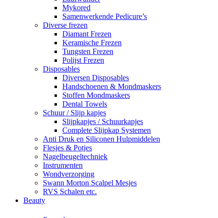
Mykored
Samenwerkende Pedicure’s
Diverse frezen
Diamant Frezen
Keramische Frezen
Tungsten Frezen
Polijst Frezen
Disposables
Diversen Disposables
Handschoenen & Mondmaskers
Stoffen Mondmaskers
Dental Towels
Schuur / Slijp kapjes
Slijpkapjes / Schuurkapjes
Complete Slijpkap Systemen
Anti Druk en Siliconen Hulpmiddelen
Flesjes & Potjes
Nagelbeugeltechniek
Instrumenten
Wondverzorging
Swann Morton Scalpel Mesjes
RVS Schalen etc.
Beauty