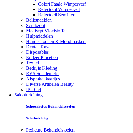
Colori Fatale Wimperverf
Refectocil Wimperverf
Refectocil Sensitive
Balletnaalden
Scrubzout
Medisept Vloeistoffen
Hulpmiddelen
Handschoenen & Mondmaskers
Dental Towels
Disposables
Epileer Pincetten
Textiel
Bedrijfs Kleding
RVS Schalen etc.
Afsprakenkaartjes
Diverse Artikelen Beauty
IPL Gel
Saloninrichting
Schoonheids Behandelstoelen
Saloninrichting
Pedicure Behandelstoelen