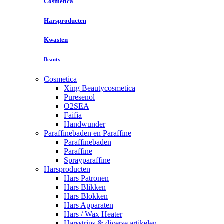
Cosmetica
Harsproducten
Kwasten
Beauty
Cosmetica
Xing Beautycosmetica
Puresenol
O2SEA
Faifia
Handwunder
Paraffinebaden en Paraffine
Paraffinebaden
Paraffine
Sprayparaffine
Harsproducten
Hars Patronen
Hars Blikken
Hars Blokken
Hars Apparaten
Hars / Wax Heater
Harsstrips & diverse artikelen