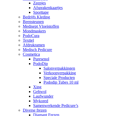
Zeepjes
Afsprakenkaartjes
Sporttape
Bedrijfs Kleding
Beensteunen
Medisept Vloeistoffen
Mondmaskers
PodoCura
Textiel
Afdrukramen
Medisch Pedicure
Cosmetica
Puresenol
PodoDip
Salonverpakkingen
Verkoopverpakking
Speciale Producten
Pododip Tubes 10 ml
Xing
Gehwol
Laufwunder
Mykored
Samenwerkende Pedicure’s
Diverse frezen
Diamant Frezen