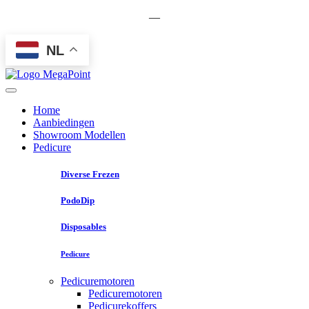
—
NL
Home
Aanbiedingen
Showroom Modellen
Pedicure
Diverse Frezen
PodoDip
Disposables
Pedicure
Pedicuremotoren
Pedicuremotoren
Pedicurekoffers