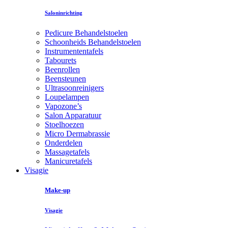
Saloninrichting
Pedicure Behandelstoelen
Schoonheids Behandelstoelen
Instrumententafels
Tabourets
Beenrollen
Beensteunen
Ultrasoonreinigers
Loupelampen
Vapozone’s
Salon Apparatuur
Stoelhoezen
Micro Dermabrassie
Onderdelen
Massagetafels
Manicuretafels
Visagie
Make-up
Visagie