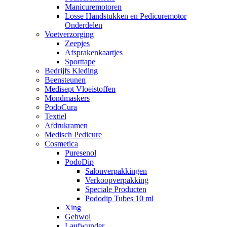
Manicuremotoren
Losse Handstukken en Pedicuremotor
Onderdelen
Voetverzorging
Zeepjes
Afsprakenkaartjes
Sporttape
Bedrijfs Kleding
Beensteunen
Medisept Vloeistoffen
Mondmaskers
PodoCura
Textiel
Afdrukramen
Medisch Pedicure
Cosmetica
Puresenol
PodoDip
Salonverpakkingen
Verkoopverpakking
Speciale Producten
Pododip Tubes 10 ml
Xing
Gehwol
Laufwunder