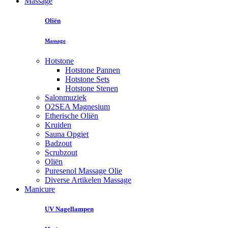
Massage
Oliën
Massage
Hotstone
Hotstone Pannen
Hotstone Sets
Hotstone Stenen
Salonmuziek
O2SEA Magnesium
Etherische Oliën
Kruiden
Sauna Opgiet
Badzout
Scrubzout
Oliën
Puresenol Massage Olie
Diverse Artikelen Massage
Manicure
UV Nagellampen