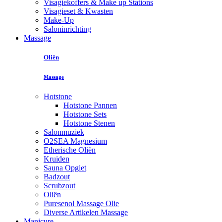
Visagiekoffers & Make up Stations
Visagieset & Kwasten
Make-Up
Saloninrichting
Massage
Oliën
Massage
Hotstone
Hotstone Pannen
Hotstone Sets
Hotstone Stenen
Salonmuziek
O2SEA Magnesium
Etherische Oliën
Kruiden
Sauna Opgiet
Badzout
Scrubzout
Oliën
Puresenol Massage Olie
Diverse Artikelen Massage
Manicure