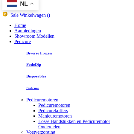
NL
Sale
Winkelwagen
()
Home
Aanbiedingen
Showroom Modellen
Pedicure
Diverse Frezen
PodoDip
Disposables
Pedicure
Pedicuremotoren
Pedicuremotoren
Pedicurekoffers
Manicuremotoren
Losse Handstukken en Pedicuremotor
Onderdelen
Voetverzorging