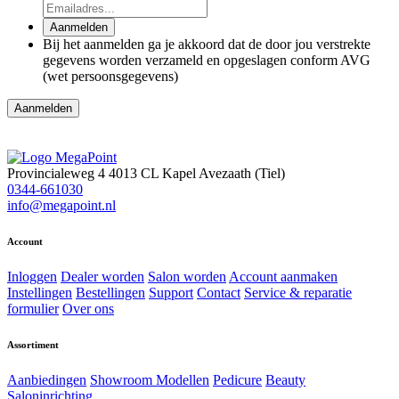
Aanmelden
Bij het aanmelden ga je akkoord dat de door jou verstrekte
gegevens worden verzameld en opgeslagen conform AVG
(wet persoonsgegevens)
Aanmelden
Provincialeweg 4
4013 CL Kapel Avezaath (Tiel)
0344-661030
info@megapoint.nl
Account
Inloggen
Dealer worden
Salon worden
Account aanmaken
Instellingen
Bestellingen
Support
Contact
Service & reparatie
formulier
Over ons
Assortiment
Aanbiedingen
Showroom Modellen
Pedicure
Beauty
Saloninrichting