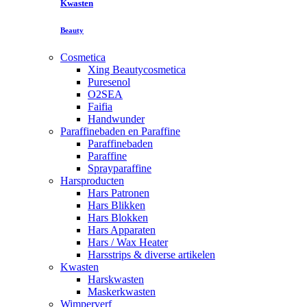
Kwasten
Beauty
Cosmetica
Xing Beautycosmetica
Puresenol
O2SEA
Faifia
Handwunder
Paraffinebaden en Paraffine
Paraffinebaden
Paraffine
Sprayparaffine
Harsproducten
Hars Patronen
Hars Blikken
Hars Blokken
Hars Apparaten
Hars / Wax Heater
Harsstrips & diverse artikelen
Kwasten
Harskwasten
Maskerkwasten
Wimperverf