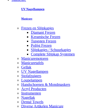
UV Nagellampen
Manicure
Frezen en Slijpkapjes
Diamant Frezen
Keramische Frezen
Tungsten Frezen
Polijst Frezen
Slijpkapjes / Schuurkapjes
Complete Slijpkap Systemen
Manicuremotoren
Manicuretafels
Gellak
UV Nagellampen
Stofafzuigers
Loupelampen
Handschoenen & Mondmaskers
Acryl Producten
Instrumenten
Nagellak
Dental Towels
Diverse Artikelen Manicure