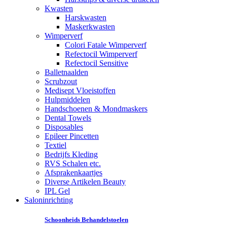
Kwasten
Harskwasten
Maskerkwasten
Wimperverf
Colori Fatale Wimperverf
Refectocil Wimperverf
Refectocil Sensitive
Balletnaalden
Scrubzout
Medisept Vloeistoffen
Hulpmiddelen
Handschoenen & Mondmaskers
Dental Towels
Disposables
Epileer Pincetten
Textiel
Bedrijfs Kleding
RVS Schalen etc.
Afsprakenkaartjes
Diverse Artikelen Beauty
IPL Gel
Saloninrichting
Schoonheids Behandelstoelen