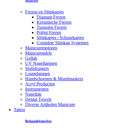
Manicure
Frezen en Slijpkapjes
Diamant Frezen
Keramische Frezen
Tungsten Frezen
Polijst Frezen
Slijpkapjes / Schuurkapjes
Complete Slijpkap Systemen
Manicuremotoren
Manicuretafels
Gellak
UV Nagellampen
Stofafzuigers
Loupelampen
Handschoenen & Mondmaskers
Acryl Producten
Instrumenten
Nagellak
Dental Towels
Diverse Artikelen Manicure
Tattoo
Behandelstoelen