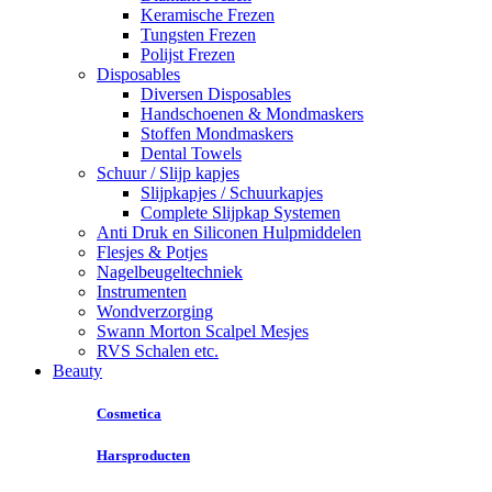
Keramische Frezen
Tungsten Frezen
Polijst Frezen
Disposables
Diversen Disposables
Handschoenen & Mondmaskers
Stoffen Mondmaskers
Dental Towels
Schuur / Slijp kapjes
Slijpkapjes / Schuurkapjes
Complete Slijpkap Systemen
Anti Druk en Siliconen Hulpmiddelen
Flesjes & Potjes
Nagelbeugeltechniek
Instrumenten
Wondverzorging
Swann Morton Scalpel Mesjes
RVS Schalen etc.
Beauty
Cosmetica
Harsproducten