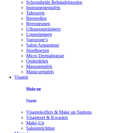
Schoonheids Behandelstoelen
Instrumententafels
Tabourets
Beenrollen
Beensteunen
Ultrasoonreinigers
Loupelampen
Vapozone’s
Salon Apparatuur
Stoelhoezen
Micro Dermabrassie
Onderdelen
Massagetafels
Manicuretafels
Visagie
Make-up
Visagie
Visagiekoffers & Make up Stations
Visagieset & Kwasten
Make-Up
Saloninrichting