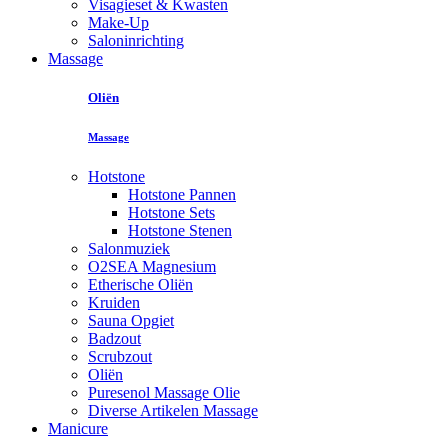
Visagieset & Kwasten
Make-Up
Saloninrichting
Massage
Oliën
Massage
Hotstone
Hotstone Pannen
Hotstone Sets
Hotstone Stenen
Salonmuziek
O2SEA Magnesium
Etherische Oliën
Kruiden
Sauna Opgiet
Badzout
Scrubzout
Oliën
Puresenol Massage Olie
Diverse Artikelen Massage
Manicure