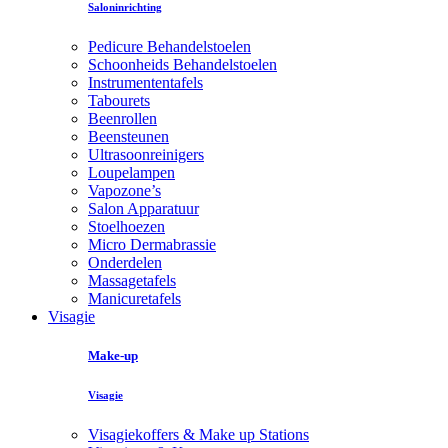
Saloninrichting
Pedicure Behandelstoelen
Schoonheids Behandelstoelen
Instrumententafels
Tabourets
Beenrollen
Beensteunen
Ultrasoonreinigers
Loupelampen
Vapozone’s
Salon Apparatuur
Stoelhoezen
Micro Dermabrassie
Onderdelen
Massagetafels
Manicuretafels
Visagie
Make-up
Visagie
Visagiekoffers & Make up Stations