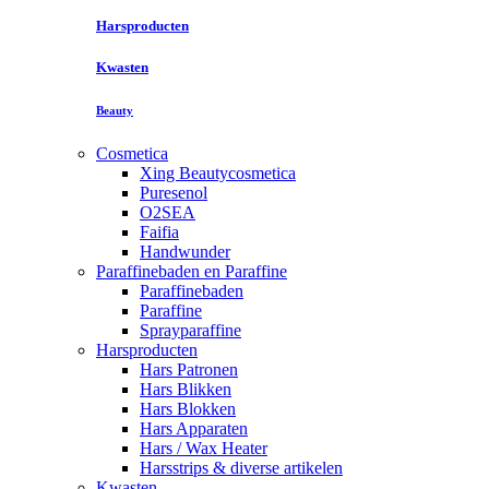
Harsproducten
Kwasten
Beauty
Cosmetica
Xing Beautycosmetica
Puresenol
O2SEA
Faifia
Handwunder
Paraffinebaden en Paraffine
Paraffinebaden
Paraffine
Sprayparaffine
Harsproducten
Hars Patronen
Hars Blikken
Hars Blokken
Hars Apparaten
Hars / Wax Heater
Harsstrips & diverse artikelen
Kwasten