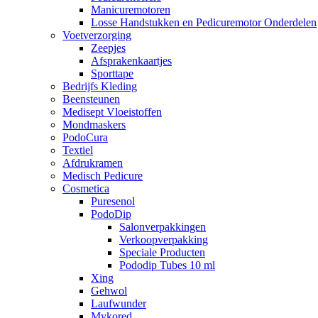
Manicuremotoren
Losse Handstukken en Pedicuremotor Onderdelen
Voetverzorging
Zeepjes
Afsprakenkaartjes
Sporttape
Bedrijfs Kleding
Beensteunen
Medisept Vloeistoffen
Mondmaskers
PodoCura
Textiel
Afdrukramen
Medisch Pedicure
Cosmetica
Puresenol
PodoDip
Salonverpakkingen
Verkoopverpakking
Speciale Producten
Pododip Tubes 10 ml
Xing
Gehwol
Laufwunder
Mykored