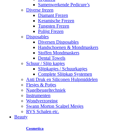
Samenwerkende Pedicure’s
Diverse frezen
Diamant Frezen
Keramische Frezen
Tungsten Frezen
Polijst Frezen
Disposables
Diversen Disposables
Handschoenen & Mondmaskers
Stoffen Mondmaskers
Dental Towels
Schuur / Slijp kapjes
Slijpkapjes / Schuurkapjes
Complete Slijpkap Systemen
Anti Druk en Siliconen Hulpmiddelen
Flesjes & Potjes
Nagelbeugeltechniek
Instrumenten
Wondverzorging
Swann Morton Scalpel Mesjes
RVS Schalen etc.
Beauty
Cosmetica