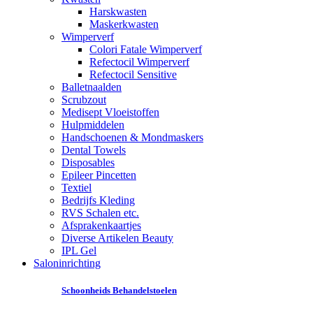
Harskwasten
Maskerkwasten
Wimperverf
Colori Fatale Wimperverf
Refectocil Wimperverf
Refectocil Sensitive
Balletnaalden
Scrubzout
Medisept Vloeistoffen
Hulpmiddelen
Handschoenen & Mondmaskers
Dental Towels
Disposables
Epileer Pincetten
Textiel
Bedrijfs Kleding
RVS Schalen etc.
Afsprakenkaartjes
Diverse Artikelen Beauty
IPL Gel
Saloninrichting
Schoonheids Behandelstoelen