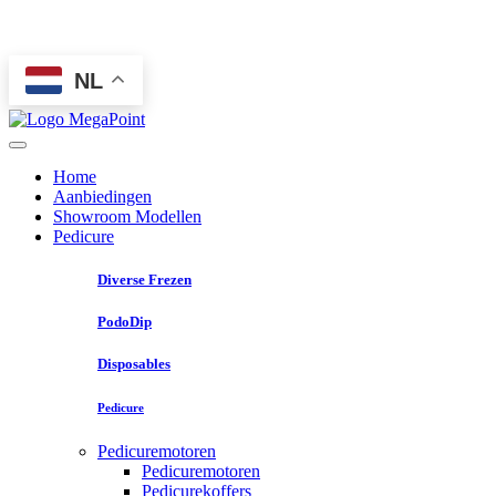
NL
Home
Aanbiedingen
Showroom Modellen
Pedicure
Diverse Frezen
PodoDip
Disposables
Pedicure
Pedicuremotoren
Pedicuremotoren
Pedicurekoffers