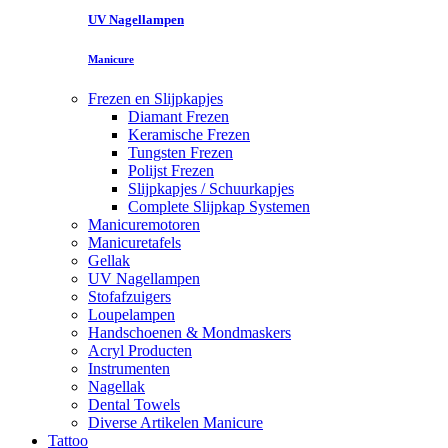
UV Nagellampen
Manicure
Frezen en Slijpkapjes
Diamant Frezen
Keramische Frezen
Tungsten Frezen
Polijst Frezen
Slijpkapjes / Schuurkapjes
Complete Slijpkap Systemen
Manicuremotoren
Manicuretafels
Gellak
UV Nagellampen
Stofafzuigers
Loupelampen
Handschoenen & Mondmaskers
Acryl Producten
Instrumenten
Nagellak
Dental Towels
Diverse Artikelen Manicure
Tattoo