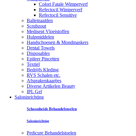
Colori Fatale Wimperverf
Refectocil Wimperverf
Refectocil Sensitive
Balletnaalden
Scrubzout
Medisept Vloeistoffen
Hulpmiddelen
Handschoenen & Mondmaskers
Dental Towels
Disposables
Epileer Pincetten
Textiel
Bedrijfs Kleding
RVS Schalen etc.
Afsprakenkaartjes
Diverse Artikelen Beauty
IPL Gel
Saloninrichting
Schoonheids Behandelstoelen
Saloninrichting
Pedicure Behandelstoelen