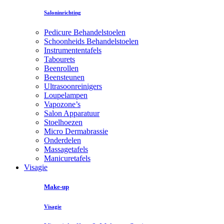
Saloninrichting
Pedicure Behandelstoelen
Schoonheids Behandelstoelen
Instrumententafels
Tabourets
Beenrollen
Beensteunen
Ultrasoonreinigers
Loupelampen
Vapozone’s
Salon Apparatuur
Stoelhoezen
Micro Dermabrassie
Onderdelen
Massagetafels
Manicuretafels
Visagie
Make-up
Visagie