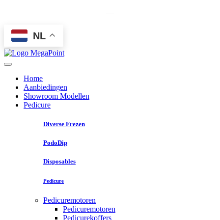
—
NL
Home
Aanbiedingen
Showroom Modellen
Pedicure
Diverse Frezen
PodoDip
Disposables
Pedicure
Pedicuremotoren
Pedicuremotoren
Pedicurekoffers