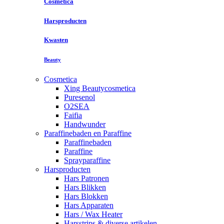
Cosmetica
Harsproducten
Kwasten
Beauty
Cosmetica
Xing Beautycosmetica
Puresenol
O2SEA
Faifia
Handwunder
Paraffinebaden en Paraffine
Paraffinebaden
Paraffine
Sprayparaffine
Harsproducten
Hars Patronen
Hars Blikken
Hars Blokken
Hars Apparaten
Hars / Wax Heater
Harsstrips & diverse artikelen