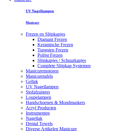
UV Nagellampen
Manicure
Frezen en Slijpkapjes
Diamant Frezen
Keramische Frezen
Tungsten Frezen
Polijst Frezen
Slijpkapjes / Schuurkapjes
Complete Slijpkap Systemen
Manicuremotoren
Manicuretafels
Gellak
UV Nagellampen
Stofafzuigers
Loupelampen
Handschoenen & Mondmaskers
Acryl Producten
Instrumenten
Nagellak
Dental Towels
Diverse Artikelen Manicure