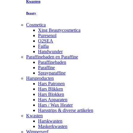
Kwasten
Beauty
Cosmetica
Xing Beautycosmetica
Puresenol
O2SEA
Faifia
Handwunder
Paraffinebaden en Paraffine
Paraffinebaden
Paraffine
Sprayparaffine
Harsproducten
Hars Patronen
Hars Blikken
Hars Blokken
Hars Apparaten
Hars / Wax Heater
Harsstrips & diverse artikelen
Kwasten
Harskwasten
Maskerkwasten
Wimperverf