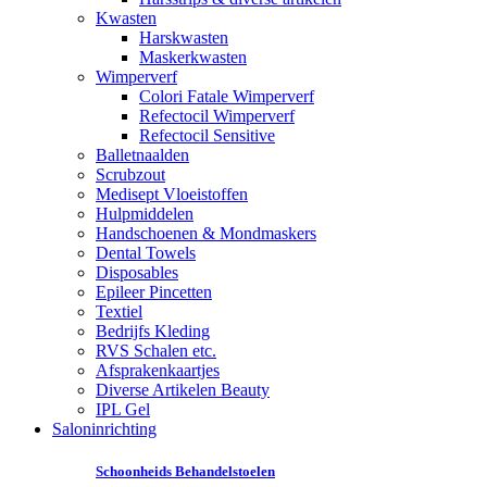
Kwasten
Harskwasten
Maskerkwasten
Wimperverf
Colori Fatale Wimperverf
Refectocil Wimperverf
Refectocil Sensitive
Balletnaalden
Scrubzout
Medisept Vloeistoffen
Hulpmiddelen
Handschoenen & Mondmaskers
Dental Towels
Disposables
Epileer Pincetten
Textiel
Bedrijfs Kleding
RVS Schalen etc.
Afsprakenkaartjes
Diverse Artikelen Beauty
IPL Gel
Saloninrichting
Schoonheids Behandelstoelen