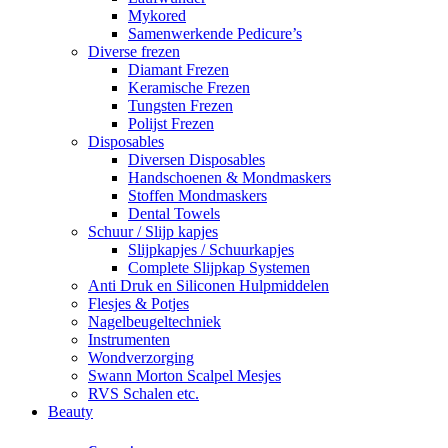
Mykored
Samenwerkende Pedicure’s
Diverse frezen
Diamant Frezen
Keramische Frezen
Tungsten Frezen
Polijst Frezen
Disposables
Diversen Disposables
Handschoenen & Mondmaskers
Stoffen Mondmaskers
Dental Towels
Schuur / Slijp kapjes
Slijpkapjes / Schuurkapjes
Complete Slijpkap Systemen
Anti Druk en Siliconen Hulpmiddelen
Flesjes & Potjes
Nagelbeugeltechniek
Instrumenten
Wondverzorging
Swann Morton Scalpel Mesjes
RVS Schalen etc.
Beauty