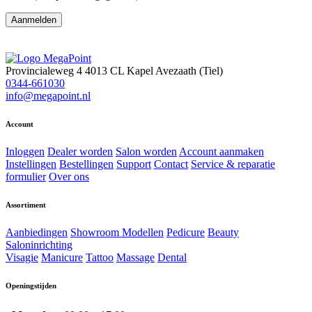
Aanmelden
Provincialeweg 4
4013 CL Kapel Avezaath (Tiel)
0344-661030
info@megapoint.nl
Account
Inloggen
Dealer worden
Salon worden
Account aanmaken
Instellingen
Bestellingen
Support
Contact
Service & reparatie
formulier
Over ons
Assortiment
Aanbiedingen
Showroom Modellen
Pedicure
Beauty
Saloninrichting
Visagie
Manicure
Tattoo
Massage
Dental
Openingstijden