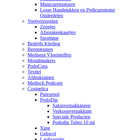
Manicuremotoren
Losse Handstukken en Pedicuremotor
Onderdelen
Voetverzorging
Zeepjes
Afsprakenkaartjes
Sporttape
Bedrijfs Kleding
Beensteunen
Medisept Vloeistoffen
Mondmaskers
PodoCura
Textiel
Afdrukramen
Medisch Pedicure
Cosmetica
Puresenol
PodoDip
Salonverpakkingen
Verkoopverpakking
Speciale Producten
Pododip Tubes 10 ml
Xing
Gehwol
Laufwunder