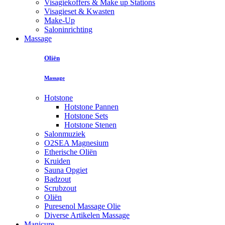
Visagiekoffers & Make up Stations
Visagieset & Kwasten
Make-Up
Saloninrichting
Massage
Oliën
Massage
Hotstone
Hotstone Pannen
Hotstone Sets
Hotstone Stenen
Salonmuziek
O2SEA Magnesium
Etherische Oliën
Kruiden
Sauna Opgiet
Badzout
Scrubzout
Oliën
Puresenol Massage Olie
Diverse Artikelen Massage
Manicure