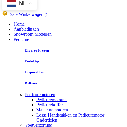
NL
Sale
Winkelwagen
()
Home
Aanbiedingen
Showroom Modellen
Pedicure
Diverse Frezen
PodoDip
Disposables
Pedicure
Pedicuremotoren
Pedicuremotoren
Pedicurekoffers
Manicuremotoren
Losse Handstukken en Pedicuremotor
Onderdelen
Voetverzorging