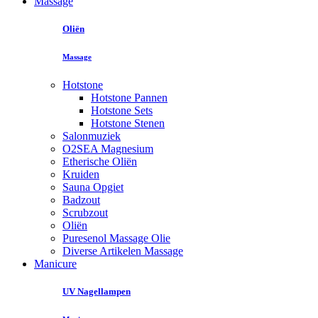
Massage
Oliën
Massage
Hotstone
Hotstone Pannen
Hotstone Sets
Hotstone Stenen
Salonmuziek
O2SEA Magnesium
Etherische Oliën
Kruiden
Sauna Opgiet
Badzout
Scrubzout
Oliën
Puresenol Massage Olie
Diverse Artikelen Massage
Manicure
UV Nagellampen