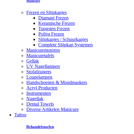
Manicure
Frezen en Slijpkapjes
Diamant Frezen
Keramische Frezen
Tungsten Frezen
Polijst Frezen
Slijpkapjes / Schuurkapjes
Complete Slijpkap Systemen
Manicuremotoren
Manicuretafels
Gellak
UV Nagellampen
Stofafzuigers
Loupelampen
Handschoenen & Mondmaskers
Acryl Producten
Instrumenten
Nagellak
Dental Towels
Diverse Artikelen Manicure
Tattoo
Behandelstoelen