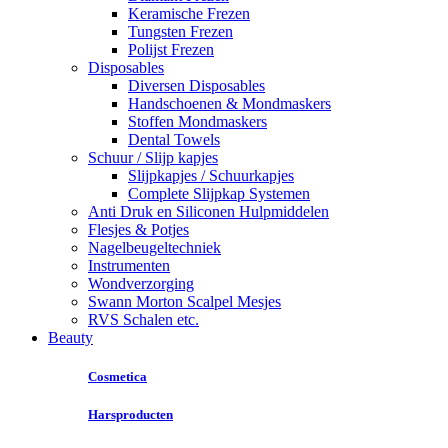
Keramische Frezen
Tungsten Frezen
Polijst Frezen
Disposables
Diversen Disposables
Handschoenen & Mondmaskers
Stoffen Mondmaskers
Dental Towels
Schuur / Slijp kapjes
Slijpkapjes / Schuurkapjes
Complete Slijpkap Systemen
Anti Druk en Siliconen Hulpmiddelen
Flesjes & Potjes
Nagelbeugeltechniek
Instrumenten
Wondverzorging
Swann Morton Scalpel Mesjes
RVS Schalen etc.
Beauty
Cosmetica
Harsproducten