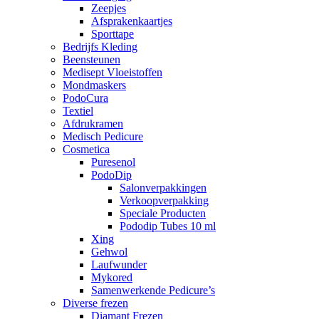
Zeepjes
Afsprakenkaartjes
Sporttape
Bedrijfs Kleding
Beensteunen
Medisept Vloeistoffen
Mondmaskers
PodoCura
Textiel
Afdrukramen
Medisch Pedicure
Cosmetica
Puresenol
PodoDip
Salonverpakkingen
Verkoopverpakking
Speciale Producten
Pododip Tubes 10 ml
Xing
Gehwol
Laufwunder
Mykored
Samenwerkende Pedicure’s
Diverse frezen
Diamant Frezen