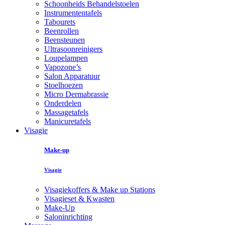
Schoonheids Behandelstoelen
Instrumententafels
Tabourets
Beenrollen
Beensteunen
Ultrasoonreinigers
Loupelampen
Vapozone’s
Salon Apparatuur
Stoelhoezen
Micro Dermabrassie
Onderdelen
Massagetafels
Manicuretafels
Visagie
Make-up
Visagie
Visagiekoffers & Make up Stations
Visagieset & Kwasten
Make-Up
Saloninrichting