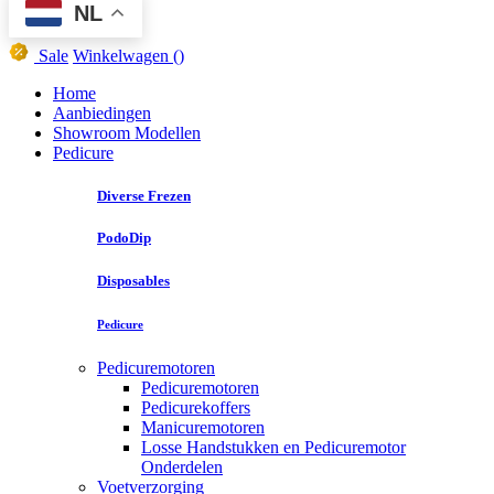
NL
Sale
Winkelwagen
()
Home
Aanbiedingen
Showroom Modellen
Pedicure
Diverse Frezen
PodoDip
Disposables
Pedicure
Pedicuremotoren
Pedicuremotoren
Pedicurekoffers
Manicuremotoren
Losse Handstukken en Pedicuremotor
Onderdelen
Voetverzorging