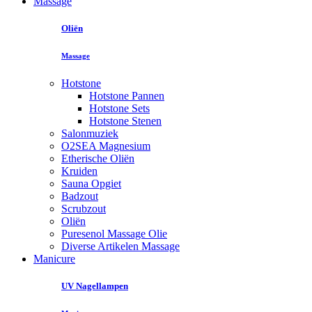
Massage
Oliën
Massage
Hotstone
Hotstone Pannen
Hotstone Sets
Hotstone Stenen
Salonmuziek
O2SEA Magnesium
Etherische Oliën
Kruiden
Sauna Opgiet
Badzout
Scrubzout
Oliën
Puresenol Massage Olie
Diverse Artikelen Massage
Manicure
UV Nagellampen