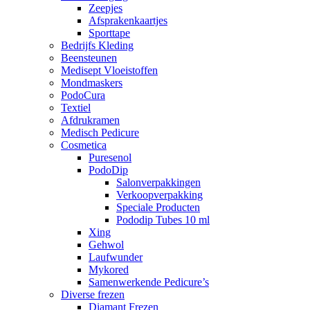
Zeepjes
Afsprakenkaartjes
Sporttape
Bedrijfs Kleding
Beensteunen
Medisept Vloeistoffen
Mondmaskers
PodoCura
Textiel
Afdrukramen
Medisch Pedicure
Cosmetica
Puresenol
PodoDip
Salonverpakkingen
Verkoopverpakking
Speciale Producten
Pododip Tubes 10 ml
Xing
Gehwol
Laufwunder
Mykored
Samenwerkende Pedicure’s
Diverse frezen
Diamant Frezen