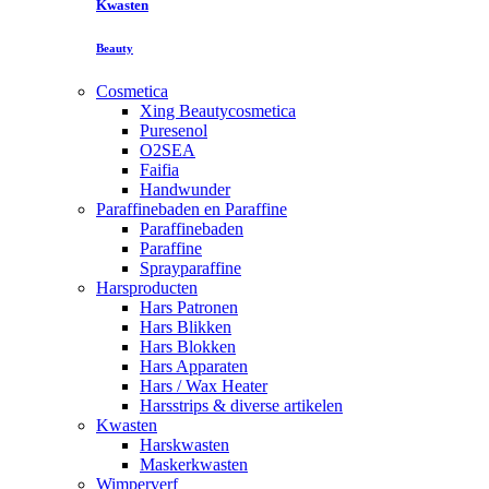
Kwasten
Beauty
Cosmetica
Xing Beautycosmetica
Puresenol
O2SEA
Faifia
Handwunder
Paraffinebaden en Paraffine
Paraffinebaden
Paraffine
Sprayparaffine
Harsproducten
Hars Patronen
Hars Blikken
Hars Blokken
Hars Apparaten
Hars / Wax Heater
Harsstrips & diverse artikelen
Kwasten
Harskwasten
Maskerkwasten
Wimperverf