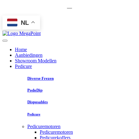
—
NL
Home
Aanbiedingen
Showroom Modellen
Pedicure
Diverse Frezen
PodoDip
Disposables
Pedicure
Pedicuremotoren
Pedicuremotoren
Pedicurekoffers