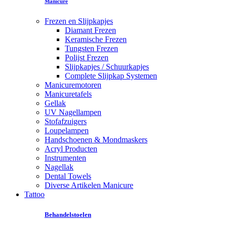
Manicure
Frezen en Slijpkapjes
Diamant Frezen
Keramische Frezen
Tungsten Frezen
Polijst Frezen
Slijpkapjes / Schuurkapjes
Complete Slijpkap Systemen
Manicuremotoren
Manicuretafels
Gellak
UV Nagellampen
Stofafzuigers
Loupelampen
Handschoenen & Mondmaskers
Acryl Producten
Instrumenten
Nagellak
Dental Towels
Diverse Artikelen Manicure
Tattoo
Behandelstoelen