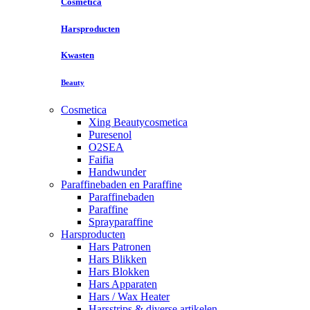
Cosmetica
Harsproducten
Kwasten
Beauty
Cosmetica
Xing Beautycosmetica
Puresenol
O2SEA
Faifia
Handwunder
Paraffinebaden en Paraffine
Paraffinebaden
Paraffine
Sprayparaffine
Harsproducten
Hars Patronen
Hars Blikken
Hars Blokken
Hars Apparaten
Hars / Wax Heater
Harsstrips & diverse artikelen