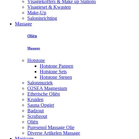
Visagiekoffers & Make up Stations
Visagieset & Kwasten
Make-Up
Saloninrichting
Massage
Oliën
Massage
Hotstone
Hotstone Pannen
Hotstone Sets
Hotstone Stenen
Salonmuziek
O2SEA Magnesium
Etherische Oliën
Kruiden
Sauna Opgiet
Badzout
Scrubzout
Oliën
Puresenol Massage Olie
Diverse Artikelen Massage
Manicure