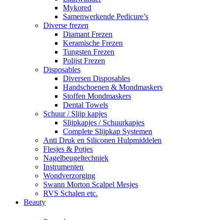
Mykored
Samenwerkende Pedicure’s
Diverse frezen
Diamant Frezen
Keramische Frezen
Tungsten Frezen
Polijst Frezen
Disposables
Diversen Disposables
Handschoenen & Mondmaskers
Stoffen Mondmaskers
Dental Towels
Schuur / Slijp kapjes
Slijpkapjes / Schuurkapjes
Complete Slijpkap Systemen
Anti Druk en Siliconen Hulpmiddelen
Flesjes & Potjes
Nagelbeugeltechniek
Instrumenten
Wondverzorging
Swann Morton Scalpel Mesjes
RVS Schalen etc.
Beauty