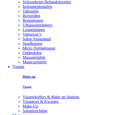
Schoonheids Behandelstoelen
Instrumententafels
Tabourets
Beenrollen
Beensteunen
Ultrasoonreinigers
Loupelampen
Vapozone’s
Salon Apparatuur
Stoelhoezen
Micro Dermabrassie
Onderdelen
Massagetafels
Manicuretafels
Visagie
Make-up
Visagie
Visagiekoffers & Make up Stations
Visagieset & Kwasten
Make-Up
Saloninrichting