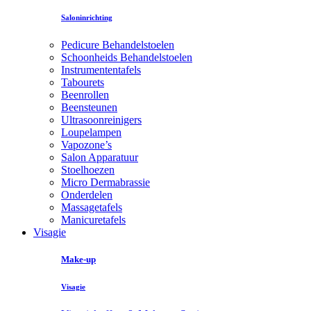
Saloninrichting
Pedicure Behandelstoelen
Schoonheids Behandelstoelen
Instrumententafels
Tabourets
Beenrollen
Beensteunen
Ultrasoonreinigers
Loupelampen
Vapozone’s
Salon Apparatuur
Stoelhoezen
Micro Dermabrassie
Onderdelen
Massagetafels
Manicuretafels
Visagie
Make-up
Visagie