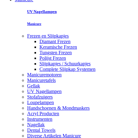
UV Nagellampen
Manicure
Frezen en Slijpkapjes
Diamant Frezen
Keramische Frezen
Tungsten Frezen
Polijst Frezen
Slijpkapjes / Schuurkapjes
Complete Slijpkap Systemen
Manicuremotoren
Manicuretafels
Gellak
UV Nagellampen
Stofafzuigers
Loupelampen
Handschoenen & Mondmaskers
Acryl Producten
Instrumenten
Nagellak
Dental Towels
Diverse Artikelen Manicure