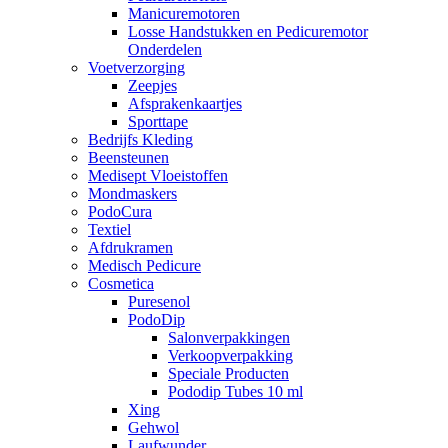
Manicuremotoren
Losse Handstukken en Pedicuremotor
Onderdelen
Voetverzorging
Zeepjes
Afsprakenkaartjes
Sporttape
Bedrijfs Kleding
Beensteunen
Medisept Vloeistoffen
Mondmaskers
PodoCura
Textiel
Afdrukramen
Medisch Pedicure
Cosmetica
Puresenol
PodoDip
Salonverpakkingen
Verkoopverpakking
Speciale Producten
Pododip Tubes 10 ml
Xing
Gehwol
Laufwunder