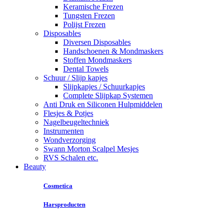
Keramische Frezen
Tungsten Frezen
Polijst Frezen
Disposables
Diversen Disposables
Handschoenen & Mondmaskers
Stoffen Mondmaskers
Dental Towels
Schuur / Slijp kapjes
Slijpkapjes / Schuurkapjes
Complete Slijpkap Systemen
Anti Druk en Siliconen Hulpmiddelen
Flesjes & Potjes
Nagelbeugeltechniek
Instrumenten
Wondverzorging
Swann Morton Scalpel Mesjes
RVS Schalen etc.
Beauty
Cosmetica
Harsproducten