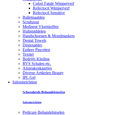
Colori Fatale Wimperverf
Refectocil Wimperverf
Refectocil Sensitive
Balletnaalden
Scrubzout
Medisept Vloeistoffen
Hulpmiddelen
Handschoenen & Mondmaskers
Dental Towels
Disposables
Epileer Pincetten
Textiel
Bedrijfs Kleding
RVS Schalen etc.
Afsprakenkaartjes
Diverse Artikelen Beauty
IPL Gel
Saloninrichting
Schoonheids Behandelstoelen
Saloninrichting
Pedicure Behandelstoelen