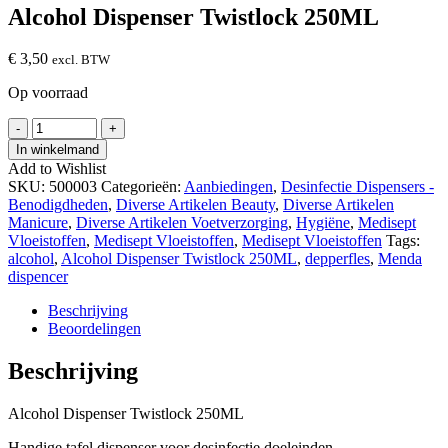
Alcohol Dispenser Twistlock 250ML
€
3,50
excl. BTW
Op voorraad
Alcohol
-
+
Dispenser
In winkelmand
Twistlock
Add to Wishlist
250ML
SKU:
500003
Categorieën:
Aanbiedingen
,
Desinfectie Dispensers -
hoeveelheid
Benodigdheden
,
Diverse Artikelen Beauty
,
Diverse Artikelen
Manicure
,
Diverse Artikelen Voetverzorging
,
Hygiëne
,
Medisept
Vloeistoffen
,
Medisept Vloeistoffen
,
Medisept Vloeistoffen
Tags:
alcohol
,
Alcohol Dispenser Twistlock 250ML
,
depperfles
,
Menda
dispencer
Beschrijving
Beoordelingen
Beschrijving
Alcohol Dispenser Twistlock 250ML
Handige tafel dispenser voor desinfectie doeleinden