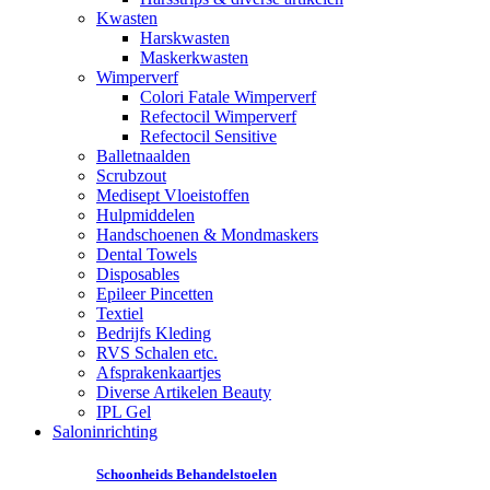
Kwasten
Harskwasten
Maskerkwasten
Wimperverf
Colori Fatale Wimperverf
Refectocil Wimperverf
Refectocil Sensitive
Balletnaalden
Scrubzout
Medisept Vloeistoffen
Hulpmiddelen
Handschoenen & Mondmaskers
Dental Towels
Disposables
Epileer Pincetten
Textiel
Bedrijfs Kleding
RVS Schalen etc.
Afsprakenkaartjes
Diverse Artikelen Beauty
IPL Gel
Saloninrichting
Schoonheids Behandelstoelen