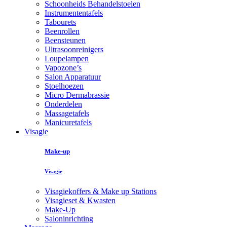
Schoonheids Behandelstoelen
Instrumententafels
Tabourets
Beenrollen
Beensteunen
Ultrasoonreinigers
Loupelampen
Vapozone’s
Salon Apparatuur
Stoelhoezen
Micro Dermabrassie
Onderdelen
Massagetafels
Manicuretafels
Visagie
Make-up
Visagie
Visagiekoffers & Make up Stations
Visagieset & Kwasten
Make-Up
Saloninrichting