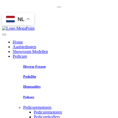
—
NL
Home
Aanbiedingen
Showroom Modellen
Pedicure
Diverse Frezen
PodoDip
Disposables
Pedicure
Pedicuremotoren
Pedicuremotoren
Pedicurekoffers