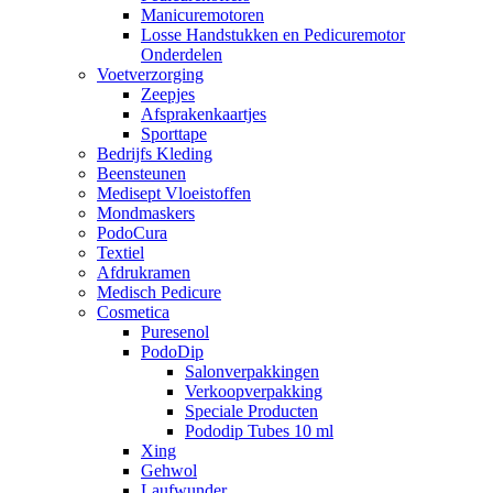
Manicuremotoren
Losse Handstukken en Pedicuremotor
Onderdelen
Voetverzorging
Zeepjes
Afsprakenkaartjes
Sporttape
Bedrijfs Kleding
Beensteunen
Medisept Vloeistoffen
Mondmaskers
PodoCura
Textiel
Afdrukramen
Medisch Pedicure
Cosmetica
Puresenol
PodoDip
Salonverpakkingen
Verkoopverpakking
Speciale Producten
Pododip Tubes 10 ml
Xing
Gehwol
Laufwunder