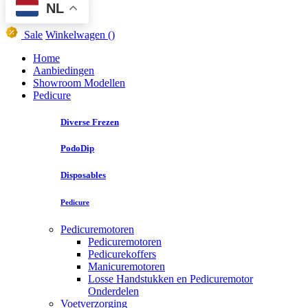
NL
Sale
Winkelwagen
()
Home
Aanbiedingen
Showroom Modellen
Pedicure
Diverse Frezen
PodoDip
Disposables
Pedicure
Pedicuremotoren
Pedicuremotoren
Pedicurekoffers
Manicuremotoren
Losse Handstukken en Pedicuremotor
Onderdelen
Voetverzorging