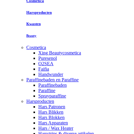
Cosmetica
Harsproducten
Kwasten
Beauty
Cosmetica
Xing Beautycosmetica
Puresenol
O2SEA
Faifia
Handwunder
Paraffinebaden en Paraffine
Paraffinebaden
Paraffine
Sprayparaffine
Harsproducten
Hars Patronen
Hars Blikken
Hars Blokken
Hars Apparaten
Hars / Wax Heater
Harsstrips & diverse artikelen