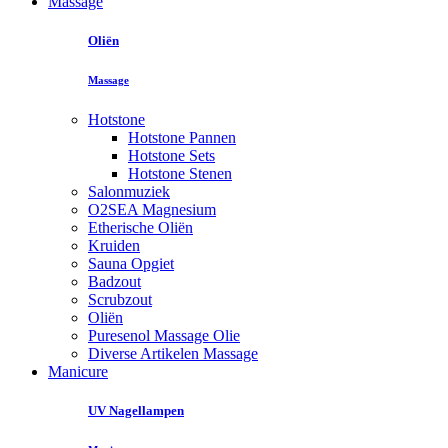
Massage
Oliën
Massage
Hotstone
Hotstone Pannen
Hotstone Sets
Hotstone Stenen
Salonmuziek
O2SEA Magnesium
Etherische Oliën
Kruiden
Sauna Opgiet
Badzout
Scrubzout
Oliën
Puresenol Massage Olie
Diverse Artikelen Massage
Manicure
UV Nagellampen