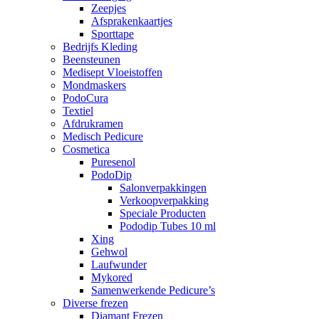
Zeepjes
Afsprakenkaartjes
Sporttape
Bedrijfs Kleding
Beensteunen
Medisept Vloeistoffen
Mondmaskers
PodoCura
Textiel
Afdrukramen
Medisch Pedicure
Cosmetica
Puresenol
PodoDip
Salonverpakkingen
Verkoopverpakking
Speciale Producten
Pododip Tubes 10 ml
Xing
Gehwol
Laufwunder
Mykored
Samenwerkende Pedicure’s
Diverse frezen
Diamant Frezen