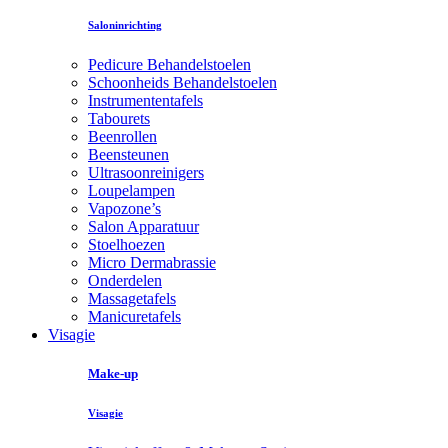
Saloninrichting
Pedicure Behandelstoelen
Schoonheids Behandelstoelen
Instrumententafels
Tabourets
Beenrollen
Beensteunen
Ultrasoonreinigers
Loupelampen
Vapozone’s
Salon Apparatuur
Stoelhoezen
Micro Dermabrassie
Onderdelen
Massagetafels
Manicuretafels
Visagie
Make-up
Visagie