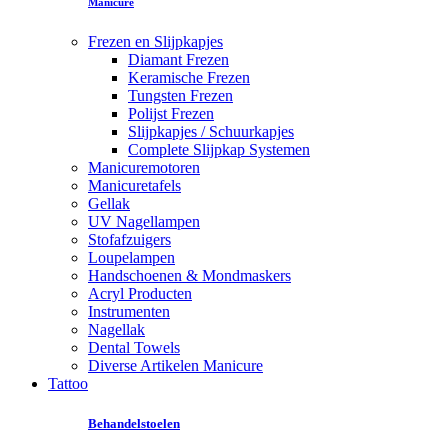
Manicure
Frezen en Slijpkapjes
Diamant Frezen
Keramische Frezen
Tungsten Frezen
Polijst Frezen
Slijpkapjes / Schuurkapjes
Complete Slijpkap Systemen
Manicuremotoren
Manicuretafels
Gellak
UV Nagellampen
Stofafzuigers
Loupelampen
Handschoenen & Mondmaskers
Acryl Producten
Instrumenten
Nagellak
Dental Towels
Diverse Artikelen Manicure
Tattoo
Behandelstoelen