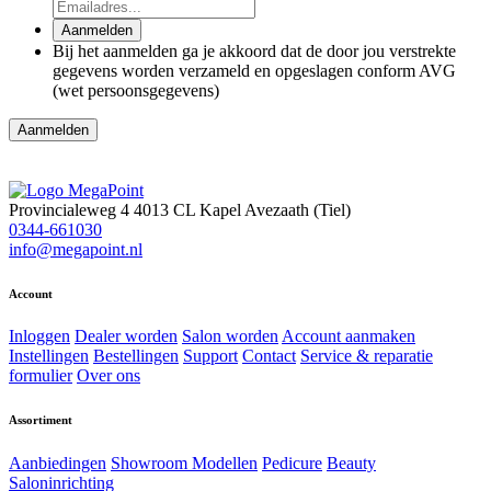
Aanmelden
Bij het aanmelden ga je akkoord dat de door jou verstrekte
gegevens worden verzameld en opgeslagen conform AVG
(wet persoonsgegevens)
Aanmelden
Provincialeweg 4
4013 CL Kapel Avezaath (Tiel)
0344-661030
info@megapoint.nl
Account
Inloggen
Dealer worden
Salon worden
Account aanmaken
Instellingen
Bestellingen
Support
Contact
Service & reparatie
formulier
Over ons
Assortiment
Aanbiedingen
Showroom Modellen
Pedicure
Beauty
Saloninrichting