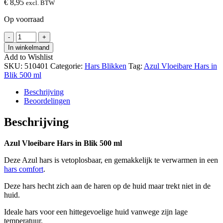
€
8,95
excl. BTW
Op voorraad
Azul
-
+
Vloeibare
In winkelmand
Hars
Add to Wishlist
in
SKU:
510401
Categorie:
Hars Blikken
Tag:
Azul Vloeibare Hars in
Blik
Blik 500 ml
500
ml
Beschrijving
hoeveelheid
Beoordelingen
Beschrijving
Azul Vloeibare Hars in Blik 500 ml
Deze Azul hars is vetoplosbaar, en gemakkelijk te verwarmen in een
hars comfort
.
Deze hars hecht zich aan de haren op de huid maar trekt niet in de
huid.
Ideale hars voor een hittegevoelige huid vanwege zijn lage
temperatuur.