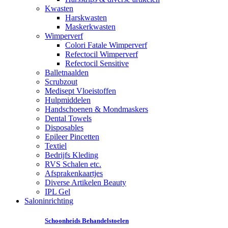
Kwasten
Harskwasten
Maskerkwasten
Wimperverf
Colori Fatale Wimperverf
Refectocil Wimperverf
Refectocil Sensitive
Balletnaalden
Scrubzout
Medisept Vloeistoffen
Hulpmiddelen
Handschoenen & Mondmaskers
Dental Towels
Disposables
Epileer Pincetten
Textiel
Bedrijfs Kleding
RVS Schalen etc.
Afsprakenkaartjes
Diverse Artikelen Beauty
IPL Gel
Saloninrichting
Schoonheids Behandelstoelen