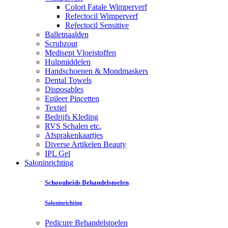
Colori Fatale Wimperverf
Refectocil Wimperverf
Refectocil Sensitive
Balletnaalden
Scrubzout
Medisept Vloeistoffen
Hulpmiddelen
Handschoenen & Mondmaskers
Dental Towels
Disposables
Epileer Pincetten
Textiel
Bedrijfs Kleding
RVS Schalen etc.
Afsprakenkaartjes
Diverse Artikelen Beauty
IPL Gel
Saloninrichting
Schoonheids Behandelstoelen
Saloninrichting
Pedicure Behandelstoelen