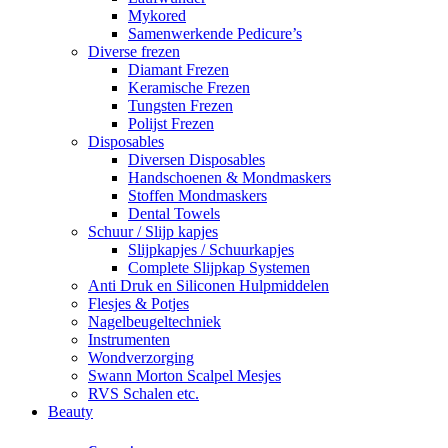
Mykored
Samenwerkende Pedicure’s
Diverse frezen
Diamant Frezen
Keramische Frezen
Tungsten Frezen
Polijst Frezen
Disposables
Diversen Disposables
Handschoenen & Mondmaskers
Stoffen Mondmaskers
Dental Towels
Schuur / Slijp kapjes
Slijpkapjes / Schuurkapjes
Complete Slijpkap Systemen
Anti Druk en Siliconen Hulpmiddelen
Flesjes & Potjes
Nagelbeugeltechniek
Instrumenten
Wondverzorging
Swann Morton Scalpel Mesjes
RVS Schalen etc.
Beauty