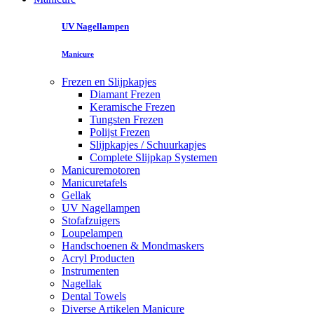
UV Nagellampen
Manicure
Frezen en Slijpkapjes
Diamant Frezen
Keramische Frezen
Tungsten Frezen
Polijst Frezen
Slijpkapjes / Schuurkapjes
Complete Slijpkap Systemen
Manicuremotoren
Manicuretafels
Gellak
UV Nagellampen
Stofafzuigers
Loupelampen
Handschoenen & Mondmaskers
Acryl Producten
Instrumenten
Nagellak
Dental Towels
Diverse Artikelen Manicure