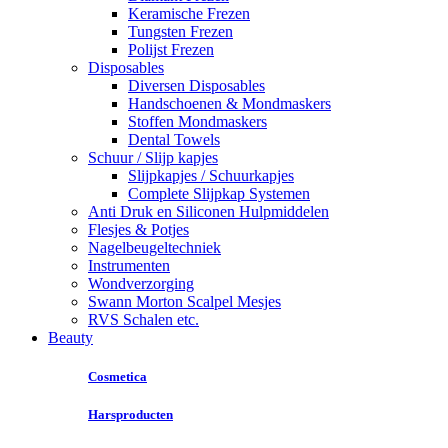
Keramische Frezen
Tungsten Frezen
Polijst Frezen
Disposables
Diversen Disposables
Handschoenen & Mondmaskers
Stoffen Mondmaskers
Dental Towels
Schuur / Slijp kapjes
Slijpkapjes / Schuurkapjes
Complete Slijpkap Systemen
Anti Druk en Siliconen Hulpmiddelen
Flesjes & Potjes
Nagelbeugeltechniek
Instrumenten
Wondverzorging
Swann Morton Scalpel Mesjes
RVS Schalen etc.
Beauty
Cosmetica
Harsproducten