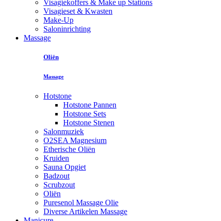
Visagiekoffers & Make up Stations
Visagieset & Kwasten
Make-Up
Saloninrichting
Massage
Oliën
Massage
Hotstone
Hotstone Pannen
Hotstone Sets
Hotstone Stenen
Salonmuziek
O2SEA Magnesium
Etherische Oliën
Kruiden
Sauna Opgiet
Badzout
Scrubzout
Oliën
Puresenol Massage Olie
Diverse Artikelen Massage
Manicure