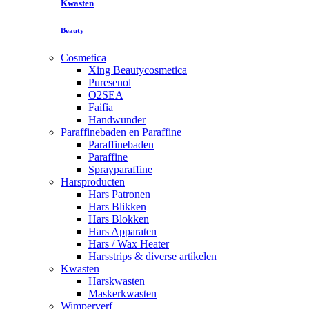
Kwasten
Beauty
Cosmetica
Xing Beautycosmetica
Puresenol
O2SEA
Faifia
Handwunder
Paraffinebaden en Paraffine
Paraffinebaden
Paraffine
Sprayparaffine
Harsproducten
Hars Patronen
Hars Blikken
Hars Blokken
Hars Apparaten
Hars / Wax Heater
Harsstrips & diverse artikelen
Kwasten
Harskwasten
Maskerkwasten
Wimperverf