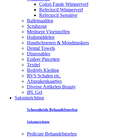
Colori Fatale Wimperverf
Refectocil Wimperverf
Refectocil Sensitive
Balletnaalden
Scrubzout
Medisept Vloeistoffen
Hulpmiddelen
Handschoenen & Mondmaskers
Dental Towels
Disposables
Epileer Pincetten
Textiel
Bedrijfs Kleding
RVS Schalen etc.
Afsprakenkaartjes
Diverse Artikelen Beauty
IPL Gel
Saloninrichting
Schoonheids Behandelstoelen
Saloninrichting
Pedicure Behandelstoelen