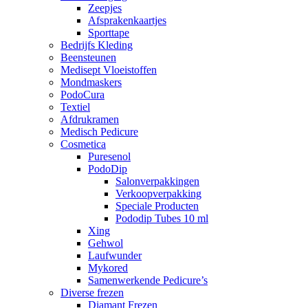
Zeepjes
Afsprakenkaartjes
Sporttape
Bedrijfs Kleding
Beensteunen
Medisept Vloeistoffen
Mondmaskers
PodoCura
Textiel
Afdrukramen
Medisch Pedicure
Cosmetica
Puresenol
PodoDip
Salonverpakkingen
Verkoopverpakking
Speciale Producten
Pododip Tubes 10 ml
Xing
Gehwol
Laufwunder
Mykored
Samenwerkende Pedicure’s
Diverse frezen
Diamant Frezen