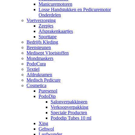
Manicuremotoren
Losse Handstukken en Pedicuremotor
Onderdelen
Voetverzorging
Zeepjes
Afsprakenkaartjes
Sporttape
Bedrijfs Kleding
Beensteunen
Medisept Vloeistoffen
Mondmaskers
PodoCura
Textiel
Afdrukramen
Medisch Pedicure
Cosmetica
Puresenol
PodoDip
Salonverpakkingen
Verkoopverpakking
Speciale Producten
Pododip Tubes 10 ml
Xing
Gehwol
Laufwunder