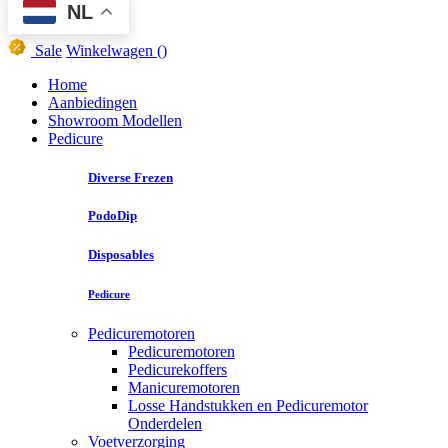
NL
Sale
Winkelwagen
()
Home
Aanbiedingen
Showroom Modellen
Pedicure
Diverse Frezen
PodoDip
Disposables
Pedicure
Pedicuremotoren
Pedicuremotoren
Pedicurekoffers
Manicuremotoren
Losse Handstukken en Pedicuremotor
Onderdelen
Voetverzorging