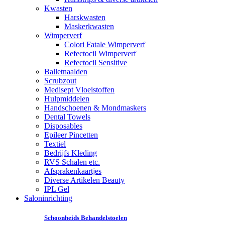
Kwasten
Harskwasten
Maskerkwasten
Wimperverf
Colori Fatale Wimperverf
Refectocil Wimperverf
Refectocil Sensitive
Balletnaalden
Scrubzout
Medisept Vloeistoffen
Hulpmiddelen
Handschoenen & Mondmaskers
Dental Towels
Disposables
Epileer Pincetten
Textiel
Bedrijfs Kleding
RVS Schalen etc.
Afsprakenkaartjes
Diverse Artikelen Beauty
IPL Gel
Saloninrichting
Schoonheids Behandelstoelen