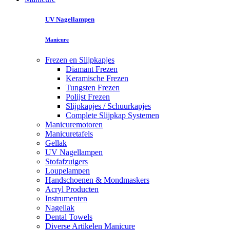
UV Nagellampen
Manicure
Frezen en Slijpkapjes
Diamant Frezen
Keramische Frezen
Tungsten Frezen
Polijst Frezen
Slijpkapjes / Schuurkapjes
Complete Slijpkap Systemen
Manicuremotoren
Manicuretafels
Gellak
UV Nagellampen
Stofafzuigers
Loupelampen
Handschoenen & Mondmaskers
Acryl Producten
Instrumenten
Nagellak
Dental Towels
Diverse Artikelen Manicure