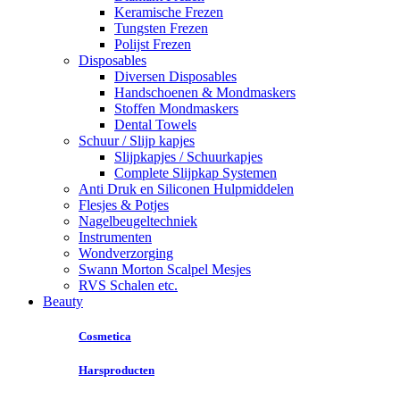
Keramische Frezen
Tungsten Frezen
Polijst Frezen
Disposables
Diversen Disposables
Handschoenen & Mondmaskers
Stoffen Mondmaskers
Dental Towels
Schuur / Slijp kapjes
Slijpkapjes / Schuurkapjes
Complete Slijpkap Systemen
Anti Druk en Siliconen Hulpmiddelen
Flesjes & Potjes
Nagelbeugeltechniek
Instrumenten
Wondverzorging
Swann Morton Scalpel Mesjes
RVS Schalen etc.
Beauty
Cosmetica
Harsproducten