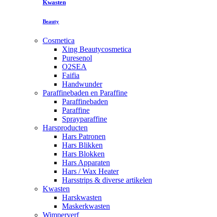
Kwasten
Beauty
Cosmetica
Xing Beautycosmetica
Puresenol
O2SEA
Faifia
Handwunder
Paraffinebaden en Paraffine
Paraffinebaden
Paraffine
Sprayparaffine
Harsproducten
Hars Patronen
Hars Blikken
Hars Blokken
Hars Apparaten
Hars / Wax Heater
Harsstrips & diverse artikelen
Kwasten
Harskwasten
Maskerkwasten
Wimperverf