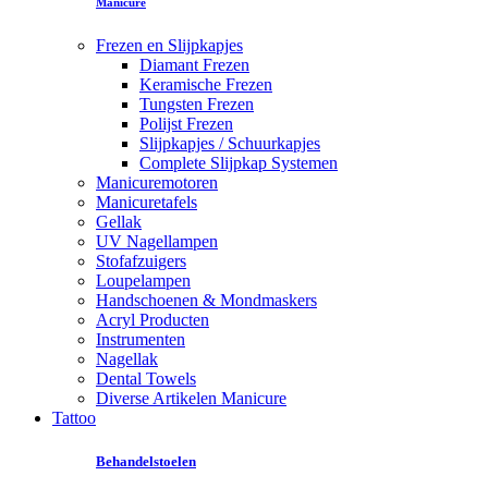
Manicure
Frezen en Slijpkapjes
Diamant Frezen
Keramische Frezen
Tungsten Frezen
Polijst Frezen
Slijpkapjes / Schuurkapjes
Complete Slijpkap Systemen
Manicuremotoren
Manicuretafels
Gellak
UV Nagellampen
Stofafzuigers
Loupelampen
Handschoenen & Mondmaskers
Acryl Producten
Instrumenten
Nagellak
Dental Towels
Diverse Artikelen Manicure
Tattoo
Behandelstoelen