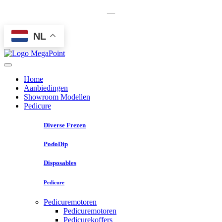
—
NL
Home
Aanbiedingen
Showroom Modellen
Pedicure
Diverse Frezen
PodoDip
Disposables
Pedicure
Pedicuremotoren
Pedicuremotoren
Pedicurekoffers