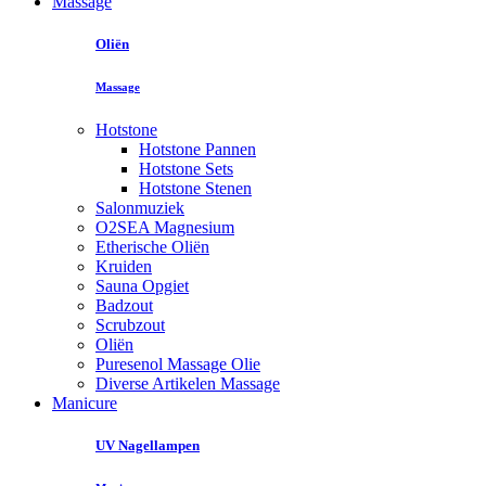
Massage
Oliën
Massage
Hotstone
Hotstone Pannen
Hotstone Sets
Hotstone Stenen
Salonmuziek
O2SEA Magnesium
Etherische Oliën
Kruiden
Sauna Opgiet
Badzout
Scrubzout
Oliën
Puresenol Massage Olie
Diverse Artikelen Massage
Manicure
UV Nagellampen