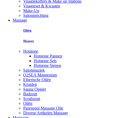
Visagiekoffers & Make up Stations
Visagieset & Kwasten
Make-Up
Saloninrichting
Massage
Oliën
Massage
Hotstone
Hotstone Pannen
Hotstone Sets
Hotstone Stenen
Salonmuziek
O2SEA Magnesium
Etherische Oliën
Kruiden
Sauna Opgiet
Badzout
Scrubzout
Oliën
Puresenol Massage Olie
Diverse Artikelen Massage
Manicure