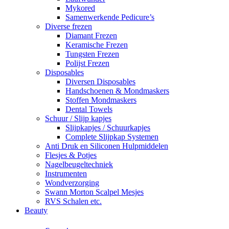
Mykored
Samenwerkende Pedicure’s
Diverse frezen
Diamant Frezen
Keramische Frezen
Tungsten Frezen
Polijst Frezen
Disposables
Diversen Disposables
Handschoenen & Mondmaskers
Stoffen Mondmaskers
Dental Towels
Schuur / Slijp kapjes
Slijpkapjes / Schuurkapjes
Complete Slijpkap Systemen
Anti Druk en Siliconen Hulpmiddelen
Flesjes & Potjes
Nagelbeugeltechniek
Instrumenten
Wondverzorging
Swann Morton Scalpel Mesjes
RVS Schalen etc.
Beauty