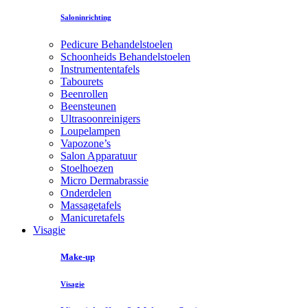
Saloninrichting
Pedicure Behandelstoelen
Schoonheids Behandelstoelen
Instrumententafels
Tabourets
Beenrollen
Beensteunen
Ultrasoonreinigers
Loupelampen
Vapozone’s
Salon Apparatuur
Stoelhoezen
Micro Dermabrassie
Onderdelen
Massagetafels
Manicuretafels
Visagie
Make-up
Visagie