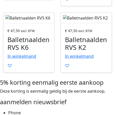
e
e
n
n
e
e
P
P
n
n
r
r
o
o
€
47,50
€
47,50
excl. BTW
excl. BTW
d
d
Balletnaalden
Balletnaalden
u
u
RVS K6
RVS K2
c
c
t
t
In winkelmand
In winkelmand
o
o
p
p
e
e
n
n
5% korting eenmalig eerste aankoop
e
e
Deze korting is eenmalig geldig bij de eerste aankoop.
n
n
aanmelden nieuwsbrief
Phone