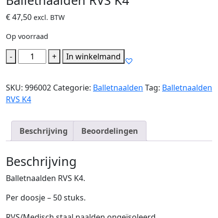
Balletnaalden RVS K4
€
47,50
excl. BTW
Op voorraad
Balletnaalden
-
+
In winkelmand
RVS
K4
SKU:
996002
Categorie:
Balletnaalden
Tag:
Balletnaalden
hoeveelheid
RVS K4
Beschrijving
Beoordelingen
Beschrijving
Balletnaalden RVS K4.
Per doosje – 50 stuks.
RVS/Medisch staal naalden ongeïsoleerd