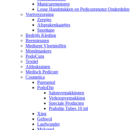
Manicuremotoren
Losse Handstukken en Pedicuremotor Onderdelen
Voetverzorging
Zeepjes
Afsprakenkaartjes
Sporttape
Bedrijfs Kleding
Beensteunen
Medisept Vloeistoffen
Mondmaskers
PodoCura
Textiel
Afdrukramen
Medisch Pedicure
Cosmetica
Puresenol
PodoDip
Salonverpakkingen
Verkoopverpakking
Speciale Producten
Pododip Tubes 10 ml
Xing
Gehwol
Laufwunder
Mykored