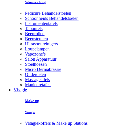
Saloninrichting
Pedicure Behandelstoelen
Schoonheids Behandelstoelen
Instrumententafels
Tabourets
Beenrollen
Beensteunen
Ultrasoonreinigers
Loupelampen
Vapozone’s
Salon Apparatuur
Stoelhoezen
Micro Dermabrassie
Onderdelen
Massagetafels
Manicuretafels
Visagie
Make-up
Visagie
Visagiekoffers & Make up Stations