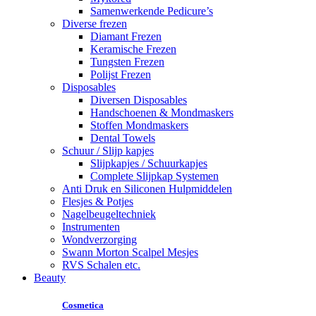
Samenwerkende Pedicure’s
Diverse frezen
Diamant Frezen
Keramische Frezen
Tungsten Frezen
Polijst Frezen
Disposables
Diversen Disposables
Handschoenen & Mondmaskers
Stoffen Mondmaskers
Dental Towels
Schuur / Slijp kapjes
Slijpkapjes / Schuurkapjes
Complete Slijpkap Systemen
Anti Druk en Siliconen Hulpmiddelen
Flesjes & Potjes
Nagelbeugeltechniek
Instrumenten
Wondverzorging
Swann Morton Scalpel Mesjes
RVS Schalen etc.
Beauty
Cosmetica