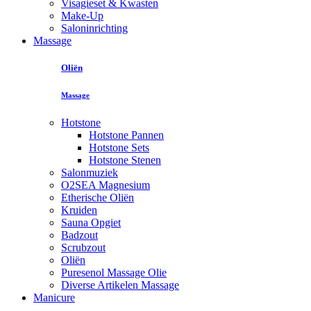
Visagieset & Kwasten
Make-Up
Saloninrichting
Massage
Oliën
Massage
Hotstone
Hotstone Pannen
Hotstone Sets
Hotstone Stenen
Salonmuziek
O2SEA Magnesium
Etherische Oliën
Kruiden
Sauna Opgiet
Badzout
Scrubzout
Oliën
Puresenol Massage Olie
Diverse Artikelen Massage
Manicure