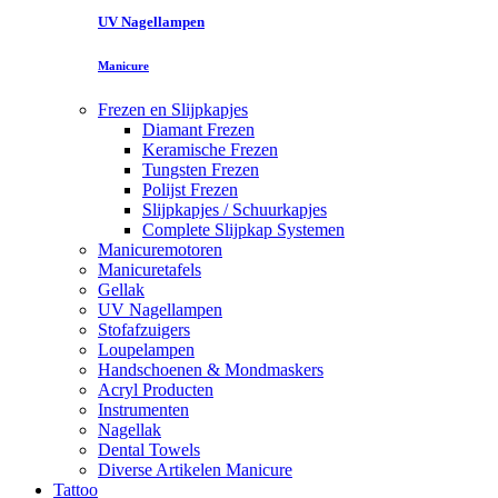
UV Nagellampen
Manicure
Frezen en Slijpkapjes
Diamant Frezen
Keramische Frezen
Tungsten Frezen
Polijst Frezen
Slijpkapjes / Schuurkapjes
Complete Slijpkap Systemen
Manicuremotoren
Manicuretafels
Gellak
UV Nagellampen
Stofafzuigers
Loupelampen
Handschoenen & Mondmaskers
Acryl Producten
Instrumenten
Nagellak
Dental Towels
Diverse Artikelen Manicure
Tattoo