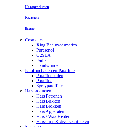
Harsproducten
Kwasten
Beauty
Cosmetica
Xing Beautycosmetica
Puresenol
O2SEA
Faifia
Handwunder
Paraffinebaden en Paraffine
Paraffinebaden
Paraffine
Sprayparaffine
Harsproducten
Hars Patronen
Hars Blikken
Hars Blokken
Hars Apparaten
Hars / Wax Heater
Harsstrips & diverse artikelen
Kwasten