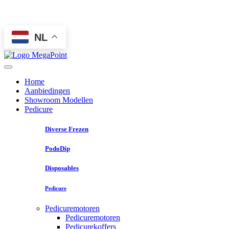
NL
Home
Aanbiedingen
Showroom Modellen
Pedicure
Diverse Frezen
PodoDip
Disposables
Pedicure
Pedicuremotoren
Pedicuremotoren
Pedicurekoffers