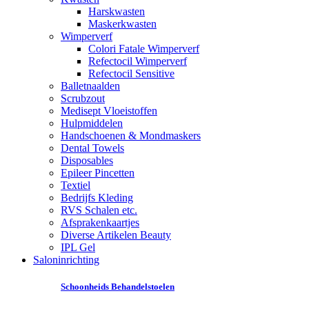
Harskwasten
Maskerkwasten
Wimperverf
Colori Fatale Wimperverf
Refectocil Wimperverf
Refectocil Sensitive
Balletnaalden
Scrubzout
Medisept Vloeistoffen
Hulpmiddelen
Handschoenen & Mondmaskers
Dental Towels
Disposables
Epileer Pincetten
Textiel
Bedrijfs Kleding
RVS Schalen etc.
Afsprakenkaartjes
Diverse Artikelen Beauty
IPL Gel
Saloninrichting
Schoonheids Behandelstoelen