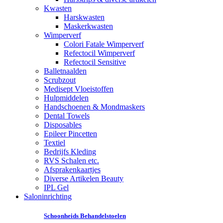
Kwasten
Harskwasten
Maskerkwasten
Wimperverf
Colori Fatale Wimperverf
Refectocil Wimperverf
Refectocil Sensitive
Balletnaalden
Scrubzout
Medisept Vloeistoffen
Hulpmiddelen
Handschoenen & Mondmaskers
Dental Towels
Disposables
Epileer Pincetten
Textiel
Bedrijfs Kleding
RVS Schalen etc.
Afsprakenkaartjes
Diverse Artikelen Beauty
IPL Gel
Saloninrichting
Schoonheids Behandelstoelen