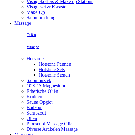
Visagiekoffers & Make up Stations
Visagieset & Kwasten
Make-Up
Saloninrichting
Massage
Oliën
Massage
Hotstone
Hotstone Pannen
Hotstone Sets
Hotstone Stenen
Salonmuziek
O2SEA Magnesium
Etherische Oliën
Kruiden
Sauna Opgiet
Badzout
Scrubzout
Oliën
Puresenol Massage Olie
Diverse Artikelen Massage
Manicure