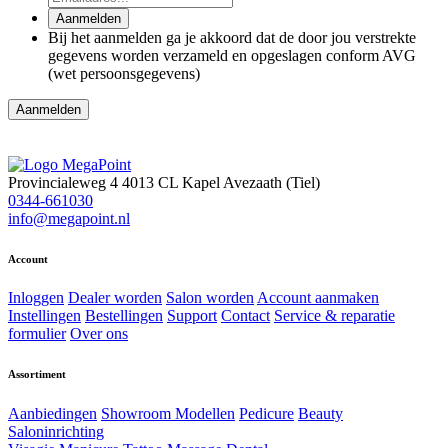
Aanmelden
Bij het aanmelden ga je akkoord dat de door jou verstrekte
gegevens worden verzameld en opgeslagen conform AVG
(wet persoonsgegevens)
Provincialeweg 4
4013 CL Kapel Avezaath (Tiel)
0344-661030
info@megapoint.nl
Account
Inloggen
Dealer worden
Salon worden
Account aanmaken
Instellingen
Bestellingen
Support
Contact
Service & reparatie
formulier
Over ons
Assortiment
Aanbiedingen
Showroom Modellen
Pedicure
Beauty
Saloninrichting