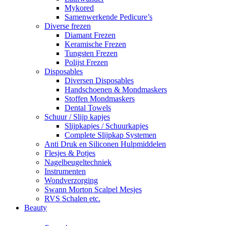
Mykored
Samenwerkende Pedicure’s
Diverse frezen
Diamant Frezen
Keramische Frezen
Tungsten Frezen
Polijst Frezen
Disposables
Diversen Disposables
Handschoenen & Mondmaskers
Stoffen Mondmaskers
Dental Towels
Schuur / Slijp kapjes
Slijpkapjes / Schuurkapjes
Complete Slijpkap Systemen
Anti Druk en Siliconen Hulpmiddelen
Flesjes & Potjes
Nagelbeugeltechniek
Instrumenten
Wondverzorging
Swann Morton Scalpel Mesjes
RVS Schalen etc.
Beauty