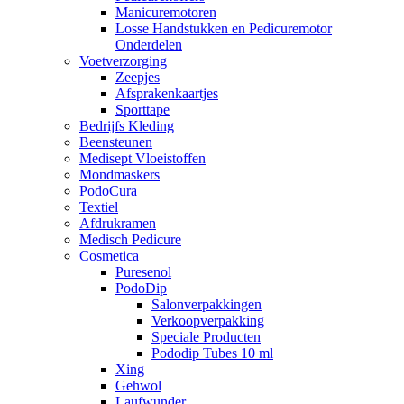
Manicuremotoren
Losse Handstukken en Pedicuremotor
Onderdelen
Voetverzorging
Zeepjes
Afsprakenkaartjes
Sporttape
Bedrijfs Kleding
Beensteunen
Medisept Vloeistoffen
Mondmaskers
PodoCura
Textiel
Afdrukramen
Medisch Pedicure
Cosmetica
Puresenol
PodoDip
Salonverpakkingen
Verkoopverpakking
Speciale Producten
Pododip Tubes 10 ml
Xing
Gehwol
Laufwunder