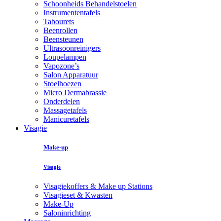
Schoonheids Behandelstoelen
Instrumententafels
Tabourets
Beenrollen
Beensteunen
Ultrasoonreinigers
Loupelampen
Vapozone’s
Salon Apparatuur
Stoelhoezen
Micro Dermabrassie
Onderdelen
Massagetafels
Manicuretafels
Visagie
Make-up
Visagie
Visagiekoffers & Make up Stations
Visagieset & Kwasten
Make-Up
Saloninrichting