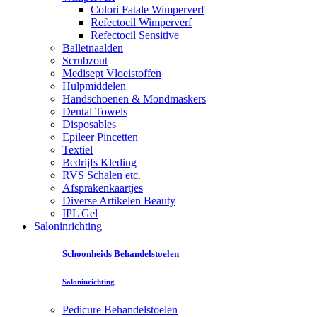
Colori Fatale Wimperverf
Refectocil Wimperverf
Refectocil Sensitive
Balletnaalden
Scrubzout
Medisept Vloeistoffen
Hulpmiddelen
Handschoenen & Mondmaskers
Dental Towels
Disposables
Epileer Pincetten
Textiel
Bedrijfs Kleding
RVS Schalen etc.
Afsprakenkaartjes
Diverse Artikelen Beauty
IPL Gel
Saloninrichting
Schoonheids Behandelstoelen
Saloninrichting
Pedicure Behandelstoelen