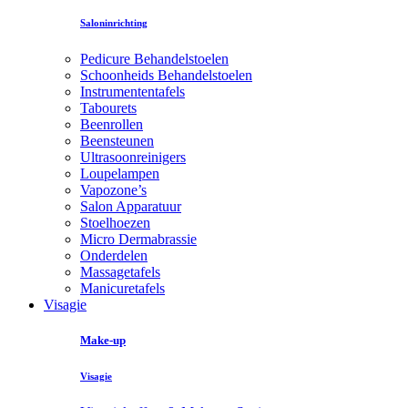
Saloninrichting
Pedicure Behandelstoelen
Schoonheids Behandelstoelen
Instrumententafels
Tabourets
Beenrollen
Beensteunen
Ultrasoonreinigers
Loupelampen
Vapozone’s
Salon Apparatuur
Stoelhoezen
Micro Dermabrassie
Onderdelen
Massagetafels
Manicuretafels
Visagie
Make-up
Visagie