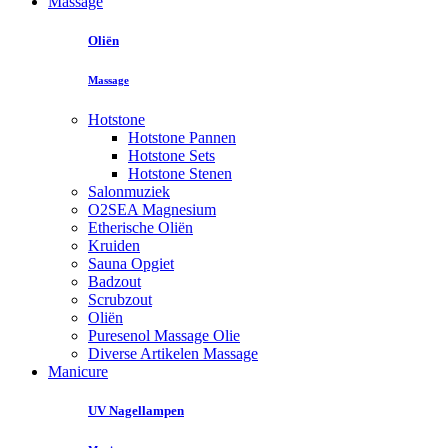
Massage
Oliën
Massage
Hotstone
Hotstone Pannen
Hotstone Sets
Hotstone Stenen
Salonmuziek
O2SEA Magnesium
Etherische Oliën
Kruiden
Sauna Opgiet
Badzout
Scrubzout
Oliën
Puresenol Massage Olie
Diverse Artikelen Massage
Manicure
UV Nagellampen