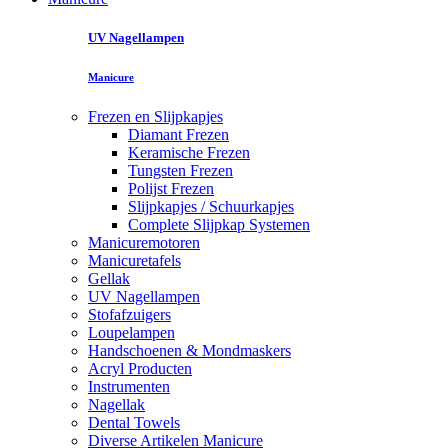
UV Nagellampen
Manicure
Frezen en Slijpkapjes
Diamant Frezen
Keramische Frezen
Tungsten Frezen
Polijst Frezen
Slijpkapjes / Schuurkapjes
Complete Slijpkap Systemen
Manicuremotoren
Manicuretafels
Gellak
UV Nagellampen
Stofafzuigers
Loupelampen
Handschoenen & Mondmaskers
Acryl Producten
Instrumenten
Nagellak
Dental Towels
Diverse Artikelen Manicure