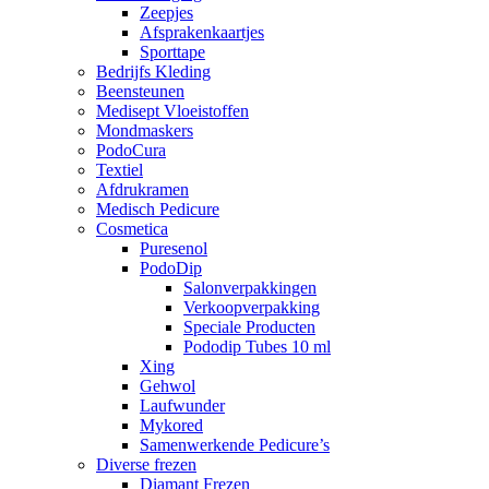
Zeepjes
Afsprakenkaartjes
Sporttape
Bedrijfs Kleding
Beensteunen
Medisept Vloeistoffen
Mondmaskers
PodoCura
Textiel
Afdrukramen
Medisch Pedicure
Cosmetica
Puresenol
PodoDip
Salonverpakkingen
Verkoopverpakking
Speciale Producten
Pododip Tubes 10 ml
Xing
Gehwol
Laufwunder
Mykored
Samenwerkende Pedicure’s
Diverse frezen
Diamant Frezen