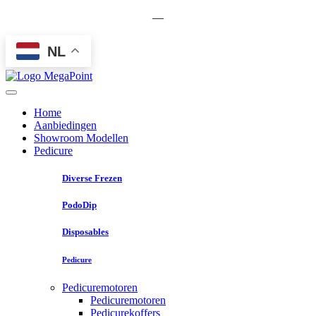
—
NL
Home
Aanbiedingen
Showroom Modellen
Pedicure
Diverse Frezen
PodoDip
Disposables
Pedicure
Pedicuremotoren
Pedicuremotoren
Pedicurekoffers