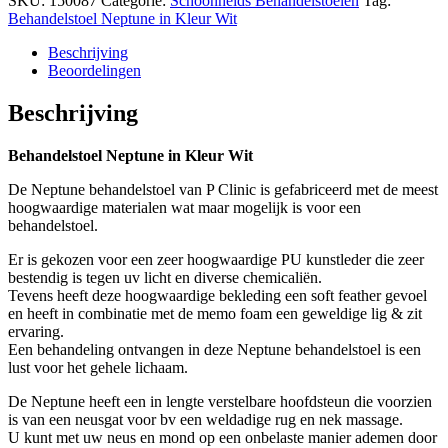
SKU:
150087
Categorie:
Schoonheids Behandelstoelen
Tag:
Wit
Behandelstoel Neptune in Kleur Wit
hoeveelheid
Beschrijving
Beoordelingen
Beschrijving
Behandelstoel Neptune in Kleur Wit
De Neptune behandelstoel van P Clinic is gefabriceerd met de meest
hoogwaardige materialen wat maar mogelijk is voor een
behandelstoel.
Er is gekozen voor een zeer hoogwaardige PU kunstleder die zeer
bestendig is tegen uv licht en diverse chemicaliën.
Tevens heeft deze hoogwaardige bekleding een soft feather gevoel
en heeft in combinatie met de memo foam een geweldige lig & zit
ervaring.
Een behandeling ontvangen in deze Neptune behandelstoel is een
lust voor het gehele lichaam.
De Neptune heeft een in lengte verstelbare hoofdsteun die voorzien
is van een neusgat voor bv een weldadige rug en nek massage.
U kunt met uw neus en mond op een onbelaste manier ademen door