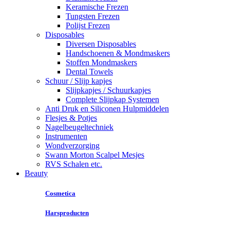
Keramische Frezen
Tungsten Frezen
Polijst Frezen
Disposables
Diversen Disposables
Handschoenen & Mondmaskers
Stoffen Mondmaskers
Dental Towels
Schuur / Slijp kapjes
Slijpkapjes / Schuurkapjes
Complete Slijpkap Systemen
Anti Druk en Siliconen Hulpmiddelen
Flesjes & Potjes
Nagelbeugeltechniek
Instrumenten
Wondverzorging
Swann Morton Scalpel Mesjes
RVS Schalen etc.
Beauty
Cosmetica
Harsproducten