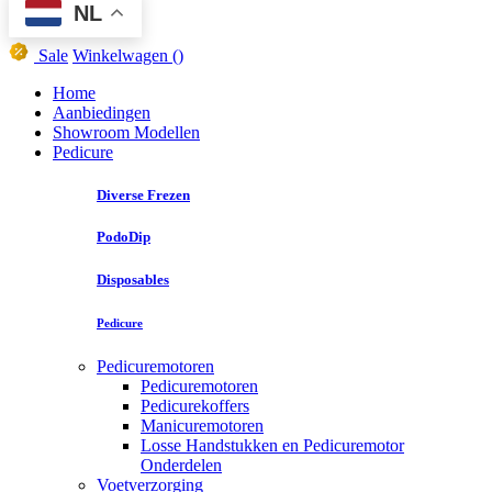
NL
Sale
Winkelwagen
()
Home
Aanbiedingen
Showroom Modellen
Pedicure
Diverse Frezen
PodoDip
Disposables
Pedicure
Pedicuremotoren
Pedicuremotoren
Pedicurekoffers
Manicuremotoren
Losse Handstukken en Pedicuremotor
Onderdelen
Voetverzorging