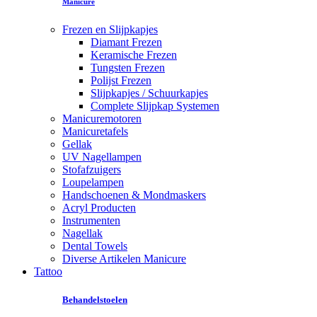
Manicure
Frezen en Slijpkapjes
Diamant Frezen
Keramische Frezen
Tungsten Frezen
Polijst Frezen
Slijpkapjes / Schuurkapjes
Complete Slijpkap Systemen
Manicuremotoren
Manicuretafels
Gellak
UV Nagellampen
Stofafzuigers
Loupelampen
Handschoenen & Mondmaskers
Acryl Producten
Instrumenten
Nagellak
Dental Towels
Diverse Artikelen Manicure
Tattoo
Behandelstoelen