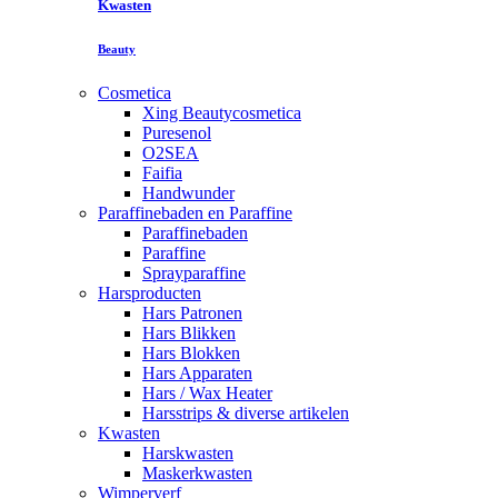
Kwasten
Beauty
Cosmetica
Xing Beautycosmetica
Puresenol
O2SEA
Faifia
Handwunder
Paraffinebaden en Paraffine
Paraffinebaden
Paraffine
Sprayparaffine
Harsproducten
Hars Patronen
Hars Blikken
Hars Blokken
Hars Apparaten
Hars / Wax Heater
Harsstrips & diverse artikelen
Kwasten
Harskwasten
Maskerkwasten
Wimperverf