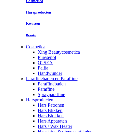
Cosmetica
Harsproducten
Kwasten
Beauty
Cosmetica
Xing Beautycosmetica
Puresenol
O2SEA
Faifia
Handwunder
Paraffinebaden en Paraffine
Paraffinebaden
Paraffine
Sprayparaffine
Harsproducten
Hars Patronen
Hars Blikken
Hars Blokken
Hars Apparaten
Hars / Wax Heater
Harsstrips & diverse artikelen