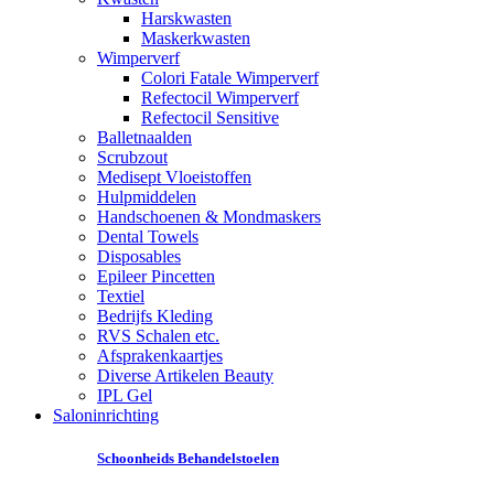
Harskwasten
Maskerkwasten
Wimperverf
Colori Fatale Wimperverf
Refectocil Wimperverf
Refectocil Sensitive
Balletnaalden
Scrubzout
Medisept Vloeistoffen
Hulpmiddelen
Handschoenen & Mondmaskers
Dental Towels
Disposables
Epileer Pincetten
Textiel
Bedrijfs Kleding
RVS Schalen etc.
Afsprakenkaartjes
Diverse Artikelen Beauty
IPL Gel
Saloninrichting
Schoonheids Behandelstoelen