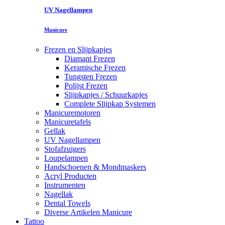
UV Nagellampen
Manicure
Frezen en Slijpkapjes
Diamant Frezen
Keramische Frezen
Tungsten Frezen
Polijst Frezen
Slijpkapjes / Schuurkapjes
Complete Slijpkap Systemen
Manicuremotoren
Manicuretafels
Gellak
UV Nagellampen
Stofafzuigers
Loupelampen
Handschoenen & Mondmaskers
Acryl Producten
Instrumenten
Nagellak
Dental Towels
Diverse Artikelen Manicure
Tattoo