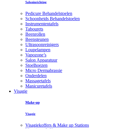
Saloninrichting
Pedicure Behandelstoelen
Schoonheids Behandelstoelen
Instrumententafels
Tabourets
Beenrollen
Beensteunen
Ultrasoonreinigers
Loupelampen
Vapozone’s
Salon Apparatuur
Stoelhoezen
Micro Dermabrassie
Onderdelen
Massagetafels
Manicuretafels
Visagie
Make-up
Visagie
Visagiekoffers & Make up Stations