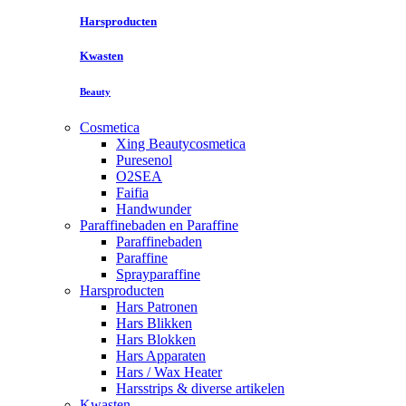
Harsproducten
Kwasten
Beauty
Cosmetica
Xing Beautycosmetica
Puresenol
O2SEA
Faifia
Handwunder
Paraffinebaden en Paraffine
Paraffinebaden
Paraffine
Sprayparaffine
Harsproducten
Hars Patronen
Hars Blikken
Hars Blokken
Hars Apparaten
Hars / Wax Heater
Harsstrips & diverse artikelen
Kwasten