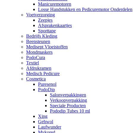
Manicuremotoren
Losse Handstukken en Pedicuremotor Onderdelen
Voetverzorging
Zeepjes
Afsprakenkaartjes
Sporttape
Bedrijfs Kleding
Beensteunen
Medisept Vloeistoffen
Mondmaskers
PodoCura
Textiel
Afdrukramen
Medisch Pedicure
Cosmetica
Puresenol
PodoDip
Salonverpakkingen
Verkoopverpakking
Speciale Producten
Pododip Tubes 10 ml
Xing
Gehwol
Laufwunder
Mykored