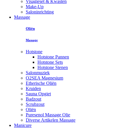
Visagieset & Kwasten
Make-Up
Saloninrichting
Massage
Oliën
Massage
Hotstone
Hotstone Pannen
Hotstone Sets
Hotstone Stenen
Salonmuziek
O2SEA Magnesium
Etherische Oliën
Kruiden
Sauna Opgiet
Badzout
Scrubzout
Oliën
Puresenol Massage Olie
Diverse Artikelen Massage
Manicure