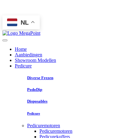
NL
Home
Aanbiedingen
Showroom Modellen
Pedicure
Diverse Frezen
PodoDip
Disposables
Pedicure
Pedicuremotoren
Pedicuremotoren
Pedicurekoffers