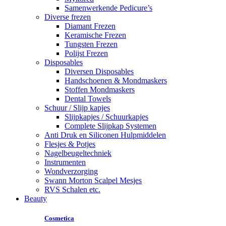
Samenwerkende Pedicure’s
Diverse frezen
Diamant Frezen
Keramische Frezen
Tungsten Frezen
Polijst Frezen
Disposables
Diversen Disposables
Handschoenen & Mondmaskers
Stoffen Mondmaskers
Dental Towels
Schuur / Slijp kapjes
Slijpkapjes / Schuurkapjes
Complete Slijpkap Systemen
Anti Druk en Siliconen Hulpmiddelen
Flesjes & Potjes
Nagelbeugeltechniek
Instrumenten
Wondverzorging
Swann Morton Scalpel Mesjes
RVS Schalen etc.
Beauty
Cosmetica