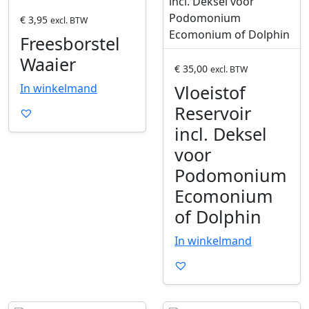
r
r
o
o
€
3,95
excl. BTW
d
d
Freesborstel
u
u
Waaier
c
c
€
35,00
excl. BTW
t
t
Vloeistof
In winkelmand
o
o
Reservoir
p
p
incl. Deksel
e
e
n
n
voor
e
e
Podomonium
n
n
Ecomonium
of Dolphin
In winkelmand