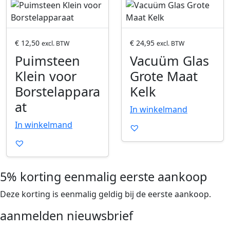
P
P
r
r
o
o
d
d
€
12,50
€
24,95
excl. BTW
excl. BTW
u
u
Puimsteen
Vacuüm Glas
c
c
Klein voor
Grote Maat
t
t
Borstelappara
Kelk
o
o
p
p
at
In winkelmand
e
e
In winkelmand
n
n
e
e
n
n
5% korting eenmalig eerste aankoop
Deze korting is eenmalig geldig bij de eerste aankoop.
aanmelden nieuwsbrief