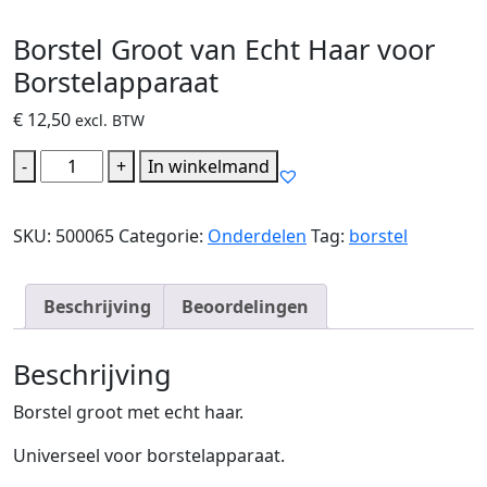
Borstel Groot van Echt Haar voor
Borstelapparaat
€
12,50
excl. BTW
Borstel
-
+
In winkelmand
Groot
van
SKU:
500065
Categorie:
Onderdelen
Tag:
borstel
Echt
Haar
voor
Beschrijving
Beoordelingen
Borstelapparaat
hoeveelheid
Beschrijving
Borstel groot met echt haar.
Universeel voor borstelapparaat.