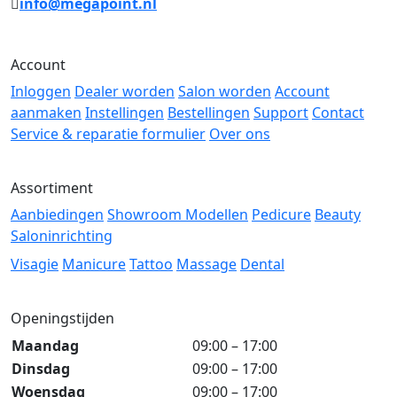
info@megapoint.nl
Account
Inloggen
Dealer worden
Salon worden
Account
aanmaken
Instellingen
Bestellingen
Support
Contact
Service & reparatie formulier
Over ons
Assortiment
Aanbiedingen
Showroom Modellen
Pedicure
Beauty
Saloninrichting
Visagie
Manicure
Tattoo
Massage
Dental
Openingstijden
Maandag
09:00 – 17:00
Dinsdag
09:00 – 17:00
Woensdag
09:00 – 17:00