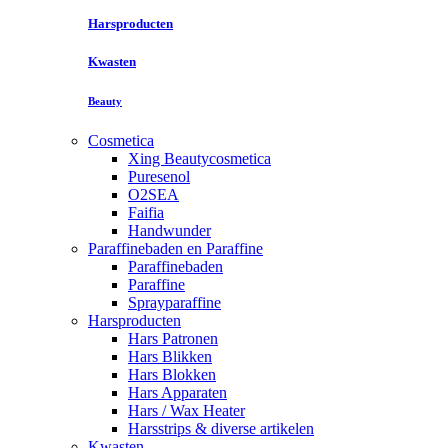
Harsproducten
Kwasten
Beauty
Cosmetica
Xing Beautycosmetica
Puresenol
O2SEA
Faifia
Handwunder
Paraffinebaden en Paraffine
Paraffinebaden
Paraffine
Sprayparaffine
Harsproducten
Hars Patronen
Hars Blikken
Hars Blokken
Hars Apparaten
Hars / Wax Heater
Harsstrips & diverse artikelen
Kwasten