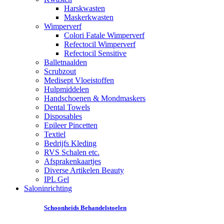
Harskwasten
Maskerkwasten
Wimperverf
Colori Fatale Wimperverf
Refectocil Wimperverf
Refectocil Sensitive
Balletnaalden
Scrubzout
Medisept Vloeistoffen
Hulpmiddelen
Handschoenen & Mondmaskers
Dental Towels
Disposables
Epileer Pincetten
Textiel
Bedrijfs Kleding
RVS Schalen etc.
Afsprakenkaartjes
Diverse Artikelen Beauty
IPL Gel
Saloninrichting
Schoonheids Behandelstoelen