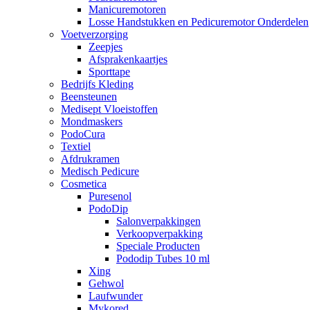
Manicuremotoren
Losse Handstukken en Pedicuremotor Onderdelen
Voetverzorging
Zeepjes
Afsprakenkaartjes
Sporttape
Bedrijfs Kleding
Beensteunen
Medisept Vloeistoffen
Mondmaskers
PodoCura
Textiel
Afdrukramen
Medisch Pedicure
Cosmetica
Puresenol
PodoDip
Salonverpakkingen
Verkoopverpakking
Speciale Producten
Pododip Tubes 10 ml
Xing
Gehwol
Laufwunder
Mykored