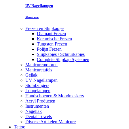
UV Nagellampen
Manicure
Frezen en Slijpkapjes
Diamant Frezen
Keramische Frezen
Tungsten Frezen
Polijst Frezen
Slijpkapjes / Schuurkapjes
Complete Slijpkap Systemen
Manicuremotoren
Manicuretafels
Gellak
UV Nagellampen
Stofafzuigers
Loupelampen
Handschoenen & Mondmaskers
Acryl Producten
Instrumenten
Nagellak
Dental Towels
Diverse Artikelen Manicure
Tattoo