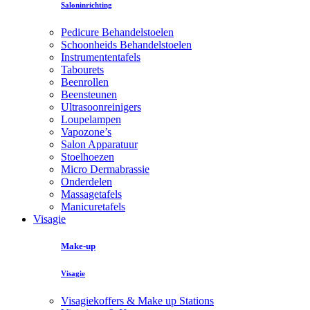
Saloninrichting
Pedicure Behandelstoelen
Schoonheids Behandelstoelen
Instrumententafels
Tabourets
Beenrollen
Beensteunen
Ultrasoonreinigers
Loupelampen
Vapozone’s
Salon Apparatuur
Stoelhoezen
Micro Dermabrassie
Onderdelen
Massagetafels
Manicuretafels
Visagie
Make-up
Visagie
Visagiekoffers & Make up Stations