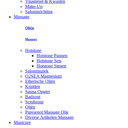
Visagieset & Kwasten
Make-Up
Saloninrichting
Massage
Oliën
Massage
Hotstone
Hotstone Pannen
Hotstone Sets
Hotstone Stenen
Salonmuziek
O2SEA Magnesium
Etherische Oliën
Kruiden
Sauna Opgiet
Badzout
Scrubzout
Oliën
Puresenol Massage Olie
Diverse Artikelen Massage
Manicure