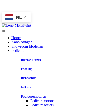
NL
Home
Aanbiedingen
Showroom Modellen
Pedicure
Diverse Frezen
PodoDip
Disposables
Pedicure
Pedicuremotoren
Pedicuremotoren
Pedicurekoffers