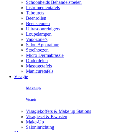
Schoonheids Behandelstoelen
Instrumententafels
Tabourets
Beenrollen
Beensteunen
Ultrasoonreinigers
Loupelampen
Vapozone’s
Salon Apparatuur
Stoelhoezen
Micro Dermabrassie
Onderdelen
Massagetafels
Manicuretafels
Visagie
Make-up
Visagie
Visagiekoffers & Make up Stations
Visagieset & Kwasten
Make-Up
Saloninrichting