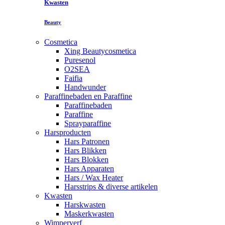
Kwasten
Beauty
Cosmetica
Xing Beautycosmetica
Puresenol
O2SEA
Faifia
Handwunder
Paraffinebaden en Paraffine
Paraffinebaden
Paraffine
Sprayparaffine
Harsproducten
Hars Patronen
Hars Blikken
Hars Blokken
Hars Apparaten
Hars / Wax Heater
Harsstrips & diverse artikelen
Kwasten
Harskwasten
Maskerkwasten
Wimperverf