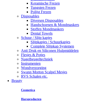
Keramische Frezen
Tungsten Frezen
Polijst Frezen
Disposables
Diversen Disposables
Handschoenen & Mondmaskers
Stoffen Mondmaskers
Dental Towels
Schuur / Slijp kapjes
Slijpkapjes / Schuurkapjes
Complete Slijpkap Systemen
Anti Druk en Siliconen Hulpmiddelen
Flesjes & Potjes
Nagelbeugeltechniek
Instrumenten
Wondverzorging
Swann Morton Scalpel Mesjes
RVS Schalen etc.
Beauty
Cosmetica
Harsproducten