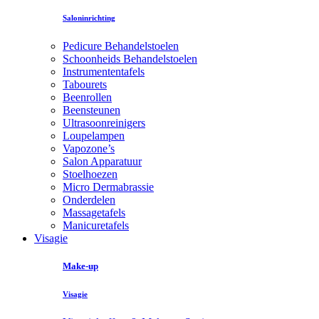
Saloninrichting
Pedicure Behandelstoelen
Schoonheids Behandelstoelen
Instrumententafels
Tabourets
Beenrollen
Beensteunen
Ultrasoonreinigers
Loupelampen
Vapozone’s
Salon Apparatuur
Stoelhoezen
Micro Dermabrassie
Onderdelen
Massagetafels
Manicuretafels
Visagie
Make-up
Visagie