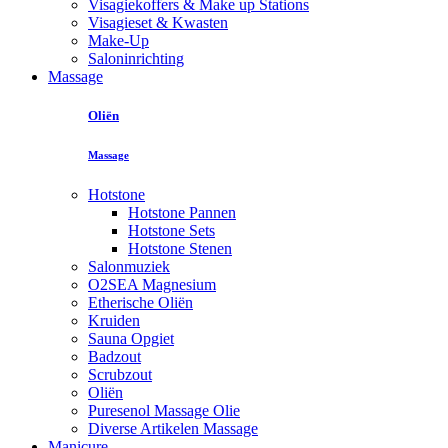
Visagiekoffers & Make up Stations
Visagieset & Kwasten
Make-Up
Saloninrichting
Massage
Oliën
Massage
Hotstone
Hotstone Pannen
Hotstone Sets
Hotstone Stenen
Salonmuziek
O2SEA Magnesium
Etherische Oliën
Kruiden
Sauna Opgiet
Badzout
Scrubzout
Oliën
Puresenol Massage Olie
Diverse Artikelen Massage
Manicure