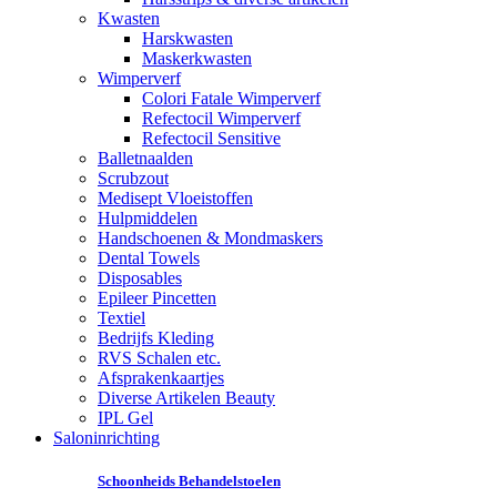
Kwasten
Harskwasten
Maskerkwasten
Wimperverf
Colori Fatale Wimperverf
Refectocil Wimperverf
Refectocil Sensitive
Balletnaalden
Scrubzout
Medisept Vloeistoffen
Hulpmiddelen
Handschoenen & Mondmaskers
Dental Towels
Disposables
Epileer Pincetten
Textiel
Bedrijfs Kleding
RVS Schalen etc.
Afsprakenkaartjes
Diverse Artikelen Beauty
IPL Gel
Saloninrichting
Schoonheids Behandelstoelen