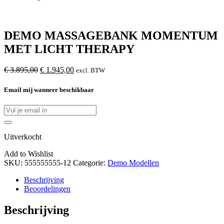
DEMO MASSAGEBANK MOMENTUM
MET LICHT THERAPY
Oorspronkelijke
Huidige
€
3.895,00
€
1.945,00
excl. BTW
prijs
prijs
was:
is:
Email mij wanneer beschikbaar
€
€
3.895,00.
1.945,00.
Uitverkocht
Add to Wishlist
SKU:
555555555-12
Categorie:
Demo Modellen
Beschrijving
Beoordelingen
Beschrijving