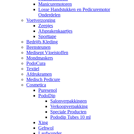
Manicuremotoren
Losse Handstukken en Pedicuremotor
Onderdelen
Voetverzorging
Zeepjes
Afsprakenkaartjes
Sporttape
Bedrijfs Kleding
Beensteunen
Medisept Vloeistoffen
Mondmaskers
PodoCura
Textiel
Afdrukramen
Medisch Pedicure
Cosmetica
Puresenol
PodoDip
Salonverpakkingen
Verkoopverpakking
Speciale Producten
Pododip Tubes 10 ml
Xing
Gehwol
Laufwunder