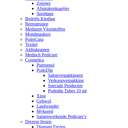
Zeepjes
Afsprakenkaartjes
Sporttape
Bedrijfs Kleding
Beensteunen
Medisept Vloeistoffen
Mondmaskers
PodoCura
Textiel
Afdrukramen
Medisch Pedicure
Cosmetica
Puresenol
PodoDip
Salonverpakkingen
Verkoopverpakking
Speciale Producten
Pododip Tubes 10 ml
Xing
Gehwol
Laufwunder
Mykored
Samenwerkende Pedicure’s
Diverse frezen
Diamant Frezen