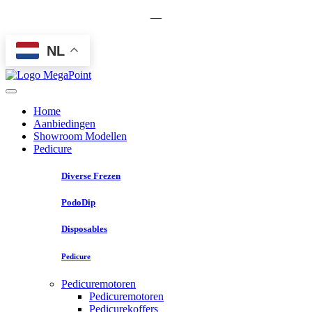
—
NL
Home
Aanbiedingen
Showroom Modellen
Pedicure
Diverse Frezen
PodoDip
Disposables
Pedicure
Pedicuremotoren
Pedicuremotoren
Pedicurekoffers