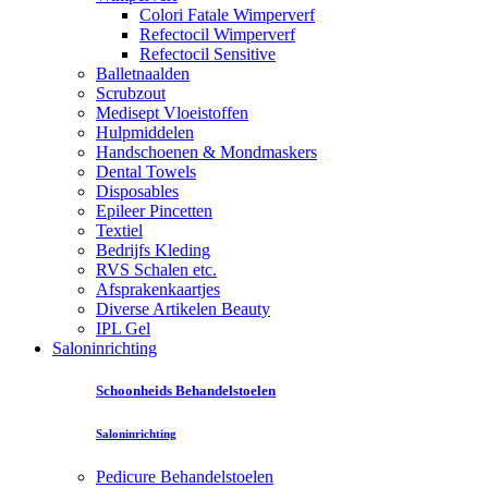
Colori Fatale Wimperverf
Refectocil Wimperverf
Refectocil Sensitive
Balletnaalden
Scrubzout
Medisept Vloeistoffen
Hulpmiddelen
Handschoenen & Mondmaskers
Dental Towels
Disposables
Epileer Pincetten
Textiel
Bedrijfs Kleding
RVS Schalen etc.
Afsprakenkaartjes
Diverse Artikelen Beauty
IPL Gel
Saloninrichting
Schoonheids Behandelstoelen
Saloninrichting
Pedicure Behandelstoelen