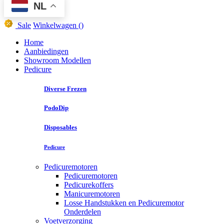
NL
Sale
Winkelwagen
()
Home
Aanbiedingen
Showroom Modellen
Pedicure
Diverse Frezen
PodoDip
Disposables
Pedicure
Pedicuremotoren
Pedicuremotoren
Pedicurekoffers
Manicuremotoren
Losse Handstukken en Pedicuremotor
Onderdelen
Voetverzorging