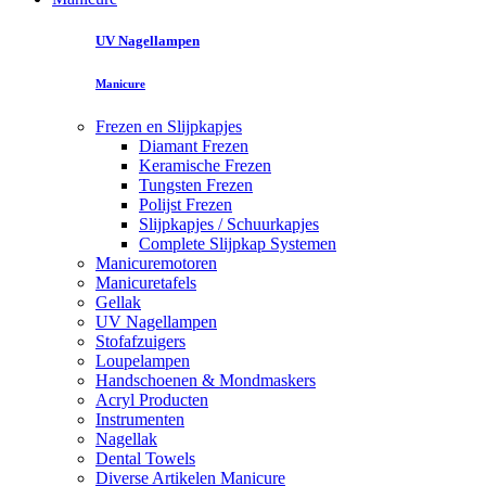
UV Nagellampen
Manicure
Frezen en Slijpkapjes
Diamant Frezen
Keramische Frezen
Tungsten Frezen
Polijst Frezen
Slijpkapjes / Schuurkapjes
Complete Slijpkap Systemen
Manicuremotoren
Manicuretafels
Gellak
UV Nagellampen
Stofafzuigers
Loupelampen
Handschoenen & Mondmaskers
Acryl Producten
Instrumenten
Nagellak
Dental Towels
Diverse Artikelen Manicure