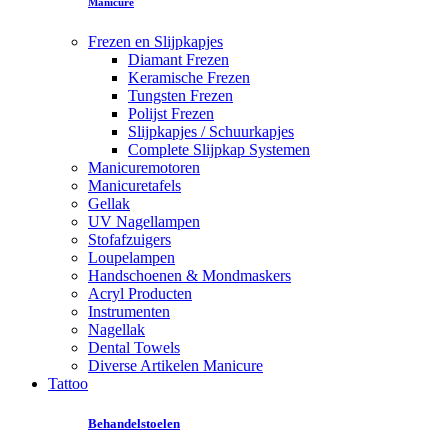
Manicure
Frezen en Slijpkapjes
Diamant Frezen
Keramische Frezen
Tungsten Frezen
Polijst Frezen
Slijpkapjes / Schuurkapjes
Complete Slijpkap Systemen
Manicuremotoren
Manicuretafels
Gellak
UV Nagellampen
Stofafzuigers
Loupelampen
Handschoenen & Mondmaskers
Acryl Producten
Instrumenten
Nagellak
Dental Towels
Diverse Artikelen Manicure
Tattoo
Behandelstoelen