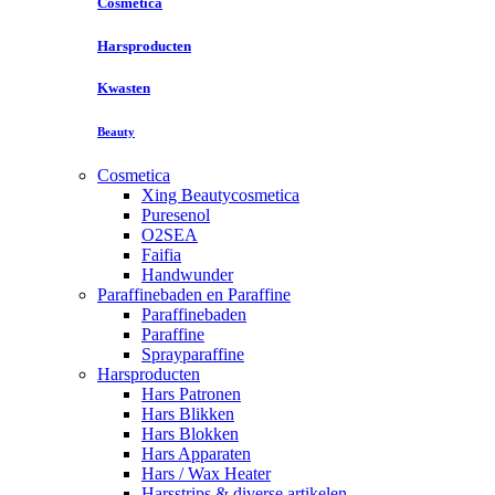
Cosmetica
Harsproducten
Kwasten
Beauty
Cosmetica
Xing Beautycosmetica
Puresenol
O2SEA
Faifia
Handwunder
Paraffinebaden en Paraffine
Paraffinebaden
Paraffine
Sprayparaffine
Harsproducten
Hars Patronen
Hars Blikken
Hars Blokken
Hars Apparaten
Hars / Wax Heater
Harsstrips & diverse artikelen