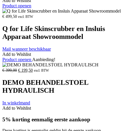
Add to Wishlist
Product openen
€
499,50
excl. BTW
Q for Life Skinscrubber en Insluis
Apparaat Showroommodel
Mail wanneer beschikbaar
Add to Wishlist
Product openen
Aanbieding!
Oorspronkelijke
Huidige
€
399,00
€
199,50
excl. BTW
prijs
prijs
was:
is:
DEMO BEHANDELSTOEL
€
€
399,00.
199,50.
HYDRAULISCH
In winkelmand
Add to Wishlist
5% korting eenmalig eerste aankoop
Deze korting is eenmalig geldig bij de eerste aankoop.