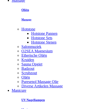
Massage
Oliën
Massage
Hotstone
Hotstone Pannen
Hotstone Sets
Hotstone Stenen
Salonmuziek
O2SEA Magnesium
Etherische Oliën
Kruiden
Sauna Opgiet
Badzout
Scrubzout
Oliën
Puresenol Massage Olie
Diverse Artikelen Massage
Manicure
UV Nagellampen