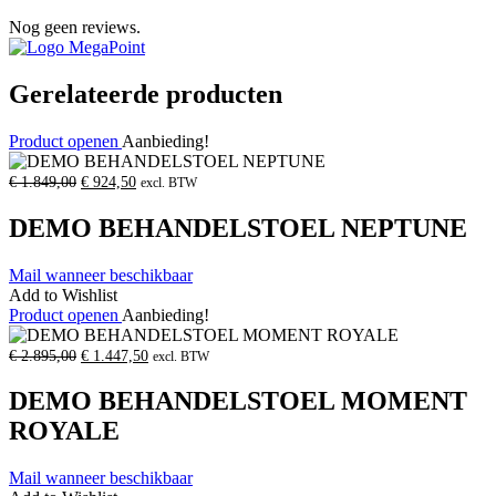
Nog geen reviews.
Gerelateerde producten
Product openen
Aanbieding!
Oorspronkelijke
Huidige
€
1.849,00
€
924,50
excl. BTW
prijs
prijs
was:
is:
DEMO BEHANDELSTOEL NEPTUNE
€
€
1.849,00.
924,50.
Mail wanneer beschikbaar
Add to Wishlist
Product openen
Aanbieding!
Oorspronkelijke
Huidige
€
2.895,00
€
1.447,50
excl. BTW
prijs
prijs
was:
is:
DEMO BEHANDELSTOEL MOMENT
€
€
2.895,00.
1.447,50.
ROYALE
Mail wanneer beschikbaar