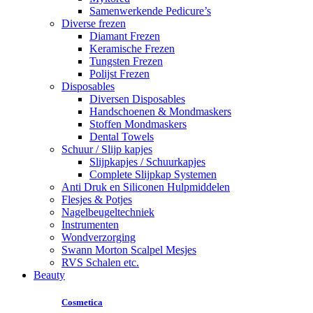
Samenwerkende Pedicure’s
Diverse frezen
Diamant Frezen
Keramische Frezen
Tungsten Frezen
Polijst Frezen
Disposables
Diversen Disposables
Handschoenen & Mondmaskers
Stoffen Mondmaskers
Dental Towels
Schuur / Slijp kapjes
Slijpkapjes / Schuurkapjes
Complete Slijpkap Systemen
Anti Druk en Siliconen Hulpmiddelen
Flesjes & Potjes
Nagelbeugeltechniek
Instrumenten
Wondverzorging
Swann Morton Scalpel Mesjes
RVS Schalen etc.
Beauty
Cosmetica