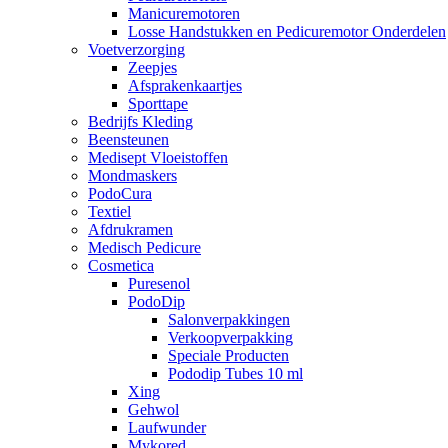
Manicuremotoren
Losse Handstukken en Pedicuremotor Onderdelen
Voetverzorging
Zeepjes
Afsprakenkaartjes
Sporttape
Bedrijfs Kleding
Beensteunen
Medisept Vloeistoffen
Mondmaskers
PodoCura
Textiel
Afdrukramen
Medisch Pedicure
Cosmetica
Puresenol
PodoDip
Salonverpakkingen
Verkoopverpakking
Speciale Producten
Pododip Tubes 10 ml
Xing
Gehwol
Laufwunder
Mykored