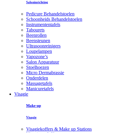
Saloninrichting
Pedicure Behandelstoelen
Schoonheids Behandelstoelen
Instrumententafels
Tabourets
Beenrollen
Beensteunen
Ultrasoonreinigers
Loupelampen
Vapozone’s
Salon Apparatuur
Stoelhoezen
Micro Dermabrassie
Onderdelen
Massagetafels
Manicuretafels
Visagie
Make-up
Visagie
Visagiekoffers & Make up Stations