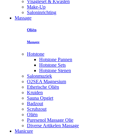
Visagieset & Kwasten
Make-Up
Saloninrichting
Massage
Oliën
Massage
Hotstone
Hotstone Pannen
Hotstone Sets
Hotstone Stenen
Salonmuziek
O2SEA Magnesium
Etherische Oliën
Kruiden
Sauna Opgiet
Badzout
Scrubzout
Oliën
Puresenol Massage Olie
Diverse Artikelen Massage
Manicure