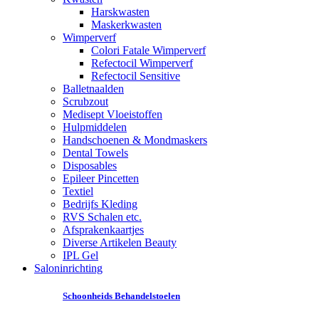
Harskwasten
Maskerkwasten
Wimperverf
Colori Fatale Wimperverf
Refectocil Wimperverf
Refectocil Sensitive
Balletnaalden
Scrubzout
Medisept Vloeistoffen
Hulpmiddelen
Handschoenen & Mondmaskers
Dental Towels
Disposables
Epileer Pincetten
Textiel
Bedrijfs Kleding
RVS Schalen etc.
Afsprakenkaartjes
Diverse Artikelen Beauty
IPL Gel
Saloninrichting
Schoonheids Behandelstoelen