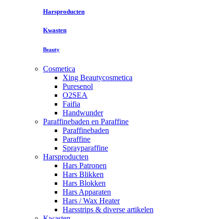
Harsproducten
Kwasten
Beauty
Cosmetica
Xing Beautycosmetica
Puresenol
O2SEA
Faifia
Handwunder
Paraffinebaden en Paraffine
Paraffinebaden
Paraffine
Sprayparaffine
Harsproducten
Hars Patronen
Hars Blikken
Hars Blokken
Hars Apparaten
Hars / Wax Heater
Harsstrips & diverse artikelen
Kwasten