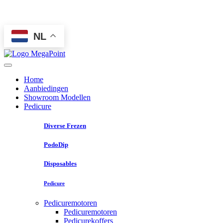
NL
Home
Aanbiedingen
Showroom Modellen
Pedicure
Diverse Frezen
PodoDip
Disposables
Pedicure
Pedicuremotoren
Pedicuremotoren
Pedicurekoffers