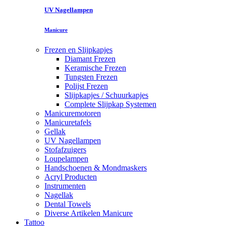
UV Nagellampen
Manicure
Frezen en Slijpkapjes
Diamant Frezen
Keramische Frezen
Tungsten Frezen
Polijst Frezen
Slijpkapjes / Schuurkapjes
Complete Slijpkap Systemen
Manicuremotoren
Manicuretafels
Gellak
UV Nagellampen
Stofafzuigers
Loupelampen
Handschoenen & Mondmaskers
Acryl Producten
Instrumenten
Nagellak
Dental Towels
Diverse Artikelen Manicure
Tattoo