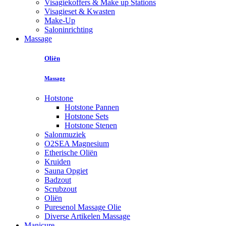
Visagiekoffers & Make up Stations
Visagieset & Kwasten
Make-Up
Saloninrichting
Massage
Oliën
Massage
Hotstone
Hotstone Pannen
Hotstone Sets
Hotstone Stenen
Salonmuziek
O2SEA Magnesium
Etherische Oliën
Kruiden
Sauna Opgiet
Badzout
Scrubzout
Oliën
Puresenol Massage Olie
Diverse Artikelen Massage
Manicure