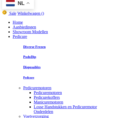
NL
Sale
Winkelwagen
()
Home
Aanbiedingen
Showroom Modellen
Pedicure
Diverse Frezen
PodoDip
Disposables
Pedicure
Pedicuremotoren
Pedicuremotoren
Pedicurekoffers
Manicuremotoren
Losse Handstukken en Pedicuremotor
Onderdelen
Voetverzorging