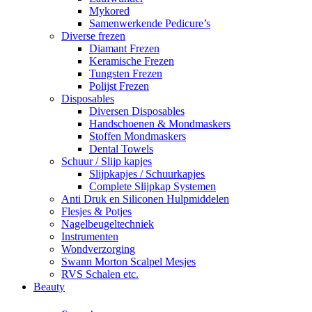
Mykored
Samenwerkende Pedicure’s
Diverse frezen
Diamant Frezen
Keramische Frezen
Tungsten Frezen
Polijst Frezen
Disposables
Diversen Disposables
Handschoenen & Mondmaskers
Stoffen Mondmaskers
Dental Towels
Schuur / Slijp kapjes
Slijpkapjes / Schuurkapjes
Complete Slijpkap Systemen
Anti Druk en Siliconen Hulpmiddelen
Flesjes & Potjes
Nagelbeugeltechniek
Instrumenten
Wondverzorging
Swann Morton Scalpel Mesjes
RVS Schalen etc.
Beauty