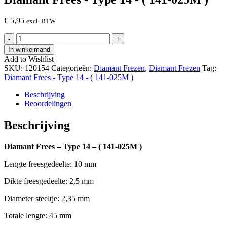
€
5,95
excl. BTW
Diamant
-
+
Frees
In winkelmand
-
Add to Wishlist
Type
SKU:
120154
Categorieën:
Diamant Frezen
,
Diamant Frezen
Tag:
14
Diamant Frees - Type 14 - ( 141-025M )
-
(
Beschrijving
141-
Beoordelingen
025M
)
Beschrijving
hoeveelheid
Diamant Frees – Type 14 – ( 141-025M )
Lengte freesgedeelte: 10 mm
Dikte freesgedeelte: 2,5 mm
Diameter steeltje: 2,35 mm
Totale lengte: 45 mm