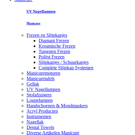
UV Nagellampen
Manicure
Frezen en Slijpkapjes
Diamant Frezen
Keramische Frezen
Tungsten Frezen
Polijst Frezen
Slijpkapjes / Schuurkapjes
Complete Slijpkap Systemen
Manicuremotoren
Manicuretafels
Gellak
UV Nagellampen
Stofafzuigers
Loupelampen
Handschoenen & Mondmaskers
Acryl Producten
Instrumenten
Nagellak
Dental Towels
Diverse Artikelen Manicure