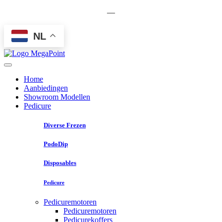
—
NL
Home
Aanbiedingen
Showroom Modellen
Pedicure
Diverse Frezen
PodoDip
Disposables
Pedicure
Pedicuremotoren
Pedicuremotoren
Pedicurekoffers