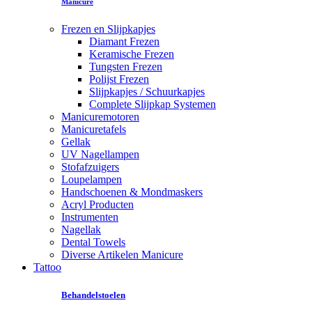
Manicure
Frezen en Slijpkapjes
Diamant Frezen
Keramische Frezen
Tungsten Frezen
Polijst Frezen
Slijpkapjes / Schuurkapjes
Complete Slijpkap Systemen
Manicuremotoren
Manicuretafels
Gellak
UV Nagellampen
Stofafzuigers
Loupelampen
Handschoenen & Mondmaskers
Acryl Producten
Instrumenten
Nagellak
Dental Towels
Diverse Artikelen Manicure
Tattoo
Behandelstoelen