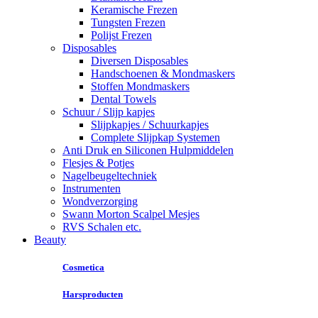
Keramische Frezen
Tungsten Frezen
Polijst Frezen
Disposables
Diversen Disposables
Handschoenen & Mondmaskers
Stoffen Mondmaskers
Dental Towels
Schuur / Slijp kapjes
Slijpkapjes / Schuurkapjes
Complete Slijpkap Systemen
Anti Druk en Siliconen Hulpmiddelen
Flesjes & Potjes
Nagelbeugeltechniek
Instrumenten
Wondverzorging
Swann Morton Scalpel Mesjes
RVS Schalen etc.
Beauty
Cosmetica
Harsproducten