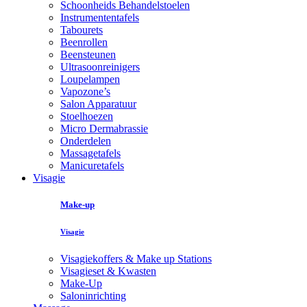
Schoonheids Behandelstoelen
Instrumententafels
Tabourets
Beenrollen
Beensteunen
Ultrasoonreinigers
Loupelampen
Vapozone’s
Salon Apparatuur
Stoelhoezen
Micro Dermabrassie
Onderdelen
Massagetafels
Manicuretafels
Visagie
Make-up
Visagie
Visagiekoffers & Make up Stations
Visagieset & Kwasten
Make-Up
Saloninrichting