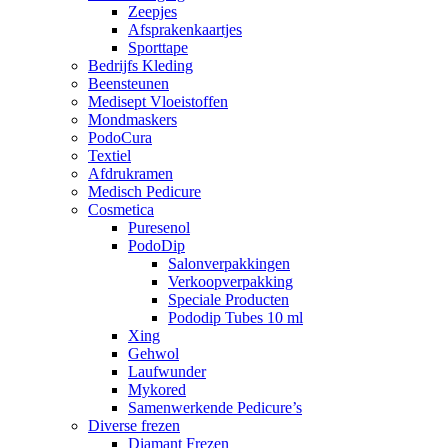
Zeepjes
Afsprakenkaartjes
Sporttape
Bedrijfs Kleding
Beensteunen
Medisept Vloeistoffen
Mondmaskers
PodoCura
Textiel
Afdrukramen
Medisch Pedicure
Cosmetica
Puresenol
PodoDip
Salonverpakkingen
Verkoopverpakking
Speciale Producten
Pododip Tubes 10 ml
Xing
Gehwol
Laufwunder
Mykored
Samenwerkende Pedicure’s
Diverse frezen
Diamant Frezen