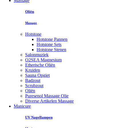
Massage
Oliën
Massage
Hotstone
Hotstone Pannen
Hotstone Sets
Hotstone Stenen
Salonmuziek
O2SEA Magnesium
Etherische Oliën
Kruiden
Sauna Opgiet
Badzout
Scrubzout
Oliën
Puresenol Massage Olie
Diverse Artikelen Massage
Manicure
UV Nagellampen