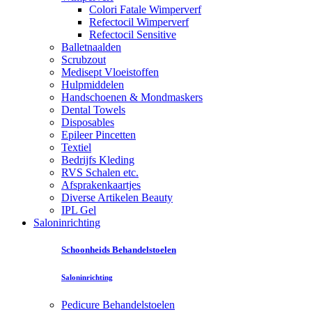
Colori Fatale Wimperverf
Refectocil Wimperverf
Refectocil Sensitive
Balletnaalden
Scrubzout
Medisept Vloeistoffen
Hulpmiddelen
Handschoenen & Mondmaskers
Dental Towels
Disposables
Epileer Pincetten
Textiel
Bedrijfs Kleding
RVS Schalen etc.
Afsprakenkaartjes
Diverse Artikelen Beauty
IPL Gel
Saloninrichting
Schoonheids Behandelstoelen
Saloninrichting
Pedicure Behandelstoelen