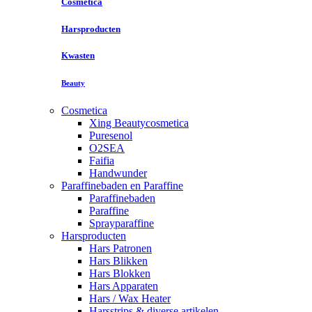
Cosmetica
Harsproducten
Kwasten
Beauty
Cosmetica
Xing Beautycosmetica
Puresenol
O2SEA
Faifia
Handwunder
Paraffinebaden en Paraffine
Paraffinebaden
Paraffine
Sprayparaffine
Harsproducten
Hars Patronen
Hars Blikken
Hars Blokken
Hars Apparaten
Hars / Wax Heater
Harsstrips & diverse artikelen