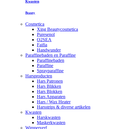
Kwasten
Beauty
Cosmetica
Xing Beautycosmetica
Puresenol
O2SEA
Faifia
Handwunder
Paraffinebaden en Paraffine
Paraffinebaden
Paraffine
Sprayparaffine
Harsproducten
Hars Patronen
Hars Blikken
Hars Blokken
Hars Apparaten
Hars / Wax Heater
Harsstrips & diverse artikelen
Kwasten
Harskwasten
Maskerkwasten
Wimperverf