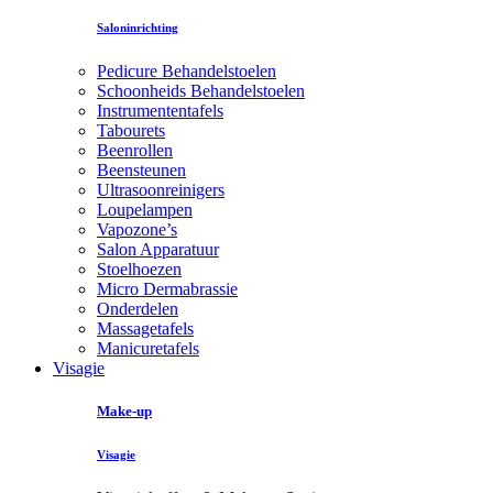
Saloninrichting
Pedicure Behandelstoelen
Schoonheids Behandelstoelen
Instrumententafels
Tabourets
Beenrollen
Beensteunen
Ultrasoonreinigers
Loupelampen
Vapozone’s
Salon Apparatuur
Stoelhoezen
Micro Dermabrassie
Onderdelen
Massagetafels
Manicuretafels
Visagie
Make-up
Visagie