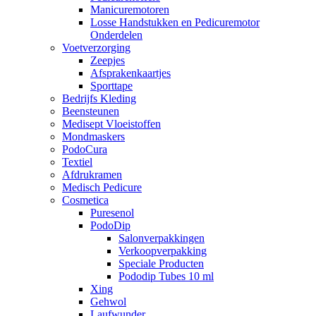
Manicuremotoren
Losse Handstukken en Pedicuremotor
Onderdelen
Voetverzorging
Zeepjes
Afsprakenkaartjes
Sporttape
Bedrijfs Kleding
Beensteunen
Medisept Vloeistoffen
Mondmaskers
PodoCura
Textiel
Afdrukramen
Medisch Pedicure
Cosmetica
Puresenol
PodoDip
Salonverpakkingen
Verkoopverpakking
Speciale Producten
Pododip Tubes 10 ml
Xing
Gehwol
Laufwunder