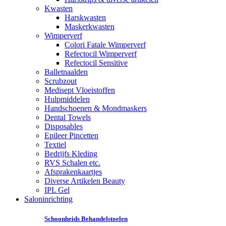
Kwasten
Harskwasten
Maskerkwasten
Wimperverf
Colori Fatale Wimperverf
Refectocil Wimperverf
Refectocil Sensitive
Balletnaalden
Scrubzout
Medisept Vloeistoffen
Hulpmiddelen
Handschoenen & Mondmaskers
Dental Towels
Disposables
Epileer Pincetten
Textiel
Bedrijfs Kleding
RVS Schalen etc.
Afsprakenkaartjes
Diverse Artikelen Beauty
IPL Gel
Saloninrichting
Schoonheids Behandelstoelen