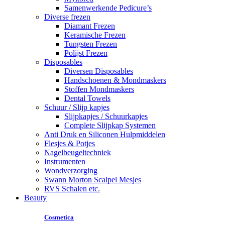
Samenwerkende Pedicure’s
Diverse frezen
Diamant Frezen
Keramische Frezen
Tungsten Frezen
Polijst Frezen
Disposables
Diversen Disposables
Handschoenen & Mondmaskers
Stoffen Mondmaskers
Dental Towels
Schuur / Slijp kapjes
Slijpkapjes / Schuurkapjes
Complete Slijpkap Systemen
Anti Druk en Siliconen Hulpmiddelen
Flesjes & Potjes
Nagelbeugeltechniek
Instrumenten
Wondverzorging
Swann Morton Scalpel Mesjes
RVS Schalen etc.
Beauty
Cosmetica