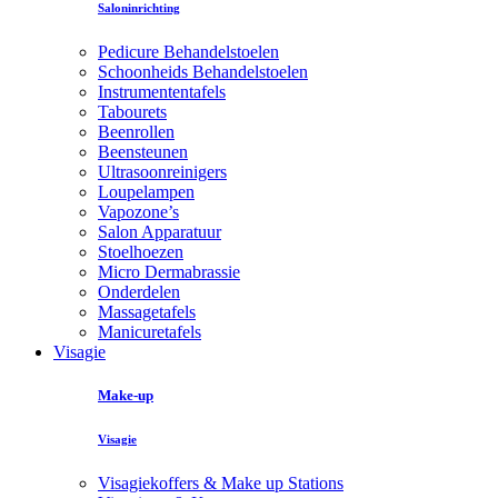
Saloninrichting
Pedicure Behandelstoelen
Schoonheids Behandelstoelen
Instrumententafels
Tabourets
Beenrollen
Beensteunen
Ultrasoonreinigers
Loupelampen
Vapozone’s
Salon Apparatuur
Stoelhoezen
Micro Dermabrassie
Onderdelen
Massagetafels
Manicuretafels
Visagie
Make-up
Visagie
Visagiekoffers & Make up Stations