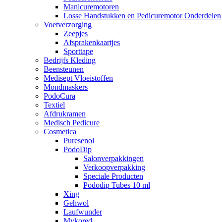
Manicuremotoren
Losse Handstukken en Pedicuremotor Onderdelen
Voetverzorging
Zeepjes
Afsprakenkaartjes
Sporttape
Bedrijfs Kleding
Beensteunen
Medisept Vloeistoffen
Mondmaskers
PodoCura
Textiel
Afdrukramen
Medisch Pedicure
Cosmetica
Puresenol
PodoDip
Salonverpakkingen
Verkoopverpakking
Speciale Producten
Pododip Tubes 10 ml
Xing
Gehwol
Laufwunder
Mykored