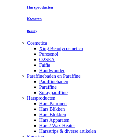
Harsproducten
Kwasten
Beauty
Cosmetica
Xing Beautycosmetica
Puresenol
O2SEA
Faifia
Handwunder
Paraffinebaden en Paraffine
Paraffinebaden
Paraffine
Sprayparaffine
Harsproducten
Hars Patronen
Hars Blikken
Hars Blokken
Hars Apparaten
Hars / Wax Heater
Harsstrips & diverse artikelen
Kwasten