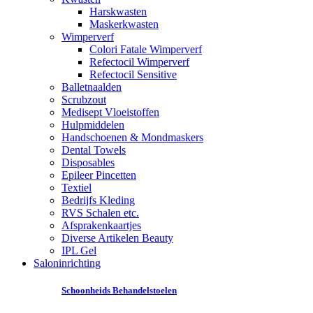
Harskwasten
Maskerkwasten
Wimperverf
Colori Fatale Wimperverf
Refectocil Wimperverf
Refectocil Sensitive
Balletnaalden
Scrubzout
Medisept Vloeistoffen
Hulpmiddelen
Handschoenen & Mondmaskers
Dental Towels
Disposables
Epileer Pincetten
Textiel
Bedrijfs Kleding
RVS Schalen etc.
Afsprakenkaartjes
Diverse Artikelen Beauty
IPL Gel
Saloninrichting
Schoonheids Behandelstoelen