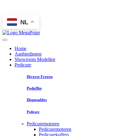
NL
Home
Aanbiedingen
Showroom Modellen
Pedicure
Diverse Frezen
PodoDip
Disposables
Pedicure
Pedicuremotoren
Pedicuremotoren
Pedicurekoffers