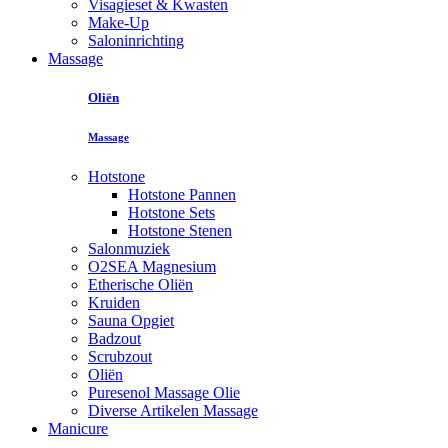
Visagieset & Kwasten
Make-Up
Saloninrichting
Massage
Oliën
Massage
Hotstone
Hotstone Pannen
Hotstone Sets
Hotstone Stenen
Salonmuziek
O2SEA Magnesium
Etherische Oliën
Kruiden
Sauna Opgiet
Badzout
Scrubzout
Oliën
Puresenol Massage Olie
Diverse Artikelen Massage
Manicure