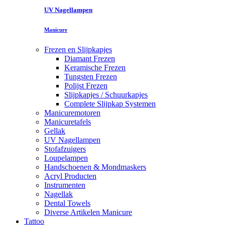
UV Nagellampen
Manicure
Frezen en Slijpkapjes
Diamant Frezen
Keramische Frezen
Tungsten Frezen
Polijst Frezen
Slijpkapjes / Schuurkapjes
Complete Slijpkap Systemen
Manicuremotoren
Manicuretafels
Gellak
UV Nagellampen
Stofafzuigers
Loupelampen
Handschoenen & Mondmaskers
Acryl Producten
Instrumenten
Nagellak
Dental Towels
Diverse Artikelen Manicure
Tattoo