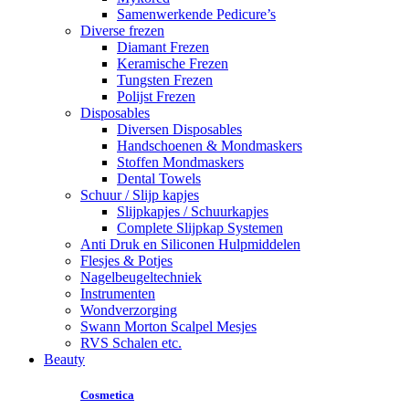
Samenwerkende Pedicure’s
Diverse frezen
Diamant Frezen
Keramische Frezen
Tungsten Frezen
Polijst Frezen
Disposables
Diversen Disposables
Handschoenen & Mondmaskers
Stoffen Mondmaskers
Dental Towels
Schuur / Slijp kapjes
Slijpkapjes / Schuurkapjes
Complete Slijpkap Systemen
Anti Druk en Siliconen Hulpmiddelen
Flesjes & Potjes
Nagelbeugeltechniek
Instrumenten
Wondverzorging
Swann Morton Scalpel Mesjes
RVS Schalen etc.
Beauty
Cosmetica