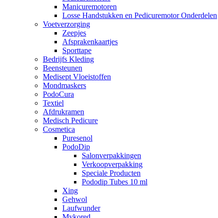
Manicuremotoren
Losse Handstukken en Pedicuremotor Onderdelen
Voetverzorging
Zeepjes
Afsprakenkaartjes
Sporttape
Bedrijfs Kleding
Beensteunen
Medisept Vloeistoffen
Mondmaskers
PodoCura
Textiel
Afdrukramen
Medisch Pedicure
Cosmetica
Puresenol
PodoDip
Salonverpakkingen
Verkoopverpakking
Speciale Producten
Pododip Tubes 10 ml
Xing
Gehwol
Laufwunder
Mykored