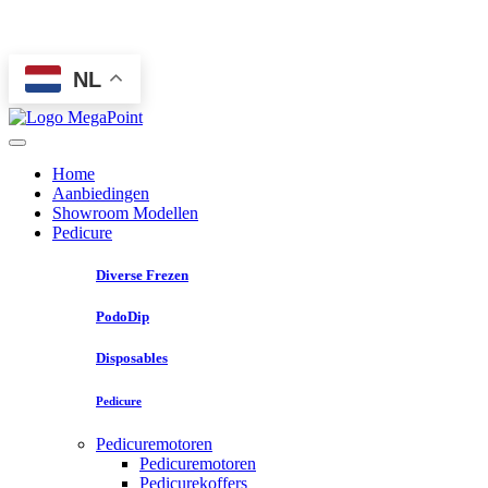
NL
Home
Aanbiedingen
Showroom Modellen
Pedicure
Diverse Frezen
PodoDip
Disposables
Pedicure
Pedicuremotoren
Pedicuremotoren
Pedicurekoffers