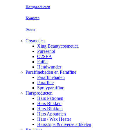
Harsproducten
Kwasten
Beauty
Cosmetica
Xing Beautycosmetica
Puresenol
O2SEA
Faifia
Handwunder
Paraffinebaden en Paraffine
Paraffinebaden
Paraffine
Sprayparaffine
Harsproducten
Hars Patronen
Hars Blikken
Hars Blokken
Hars Apparaten
Hars / Wax Heater
Harsstrips & diverse artikelen
Kwasten