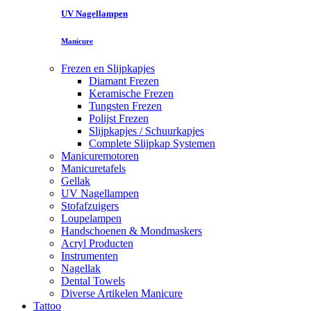
UV Nagellampen
Manicure
Frezen en Slijpkapjes
Diamant Frezen
Keramische Frezen
Tungsten Frezen
Polijst Frezen
Slijpkapjes / Schuurkapjes
Complete Slijpkap Systemen
Manicuremotoren
Manicuretafels
Gellak
UV Nagellampen
Stofafzuigers
Loupelampen
Handschoenen & Mondmaskers
Acryl Producten
Instrumenten
Nagellak
Dental Towels
Diverse Artikelen Manicure
Tattoo