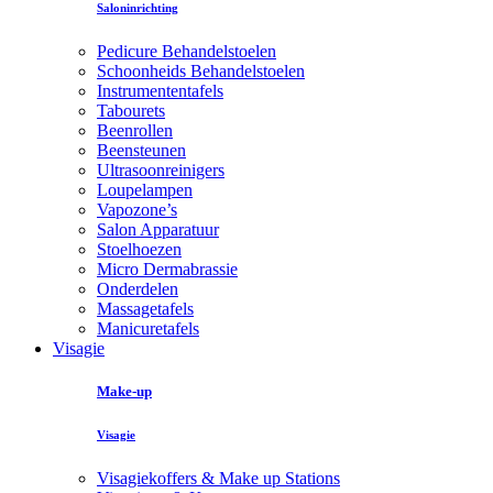
Saloninrichting
Pedicure Behandelstoelen
Schoonheids Behandelstoelen
Instrumententafels
Tabourets
Beenrollen
Beensteunen
Ultrasoonreinigers
Loupelampen
Vapozone’s
Salon Apparatuur
Stoelhoezen
Micro Dermabrassie
Onderdelen
Massagetafels
Manicuretafels
Visagie
Make-up
Visagie
Visagiekoffers & Make up Stations