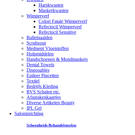
Harskwasten
Maskerkwasten
Wimperverf
Colori Fatale Wimperverf
Refectocil Wimperverf
Refectocil Sensitive
Balletnaalden
Scrubzout
Medisept Vloeistoffen
Hulpmiddelen
Handschoenen & Mondmaskers
Dental Towels
Disposables
Epileer Pincetten
Textiel
Bedrijfs Kleding
RVS Schalen etc.
Afsprakenkaartjes
Diverse Artikelen Beauty
IPL Gel
Saloninrichting
Schoonheids Behandelstoelen