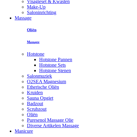
Visagieset & Kwasten
Make-Up
Saloninrichting
Massage
Oliën
Massage
Hotstone
Hotstone Pannen
Hotstone Sets
Hotstone Stenen
Salonmuziek
O2SEA Magnesium
Etherische Oliën
Kruiden
Sauna Opgiet
Badzout
Scrubzout
Oliën
Puresenol Massage Olie
Diverse Artikelen Massage
Manicure