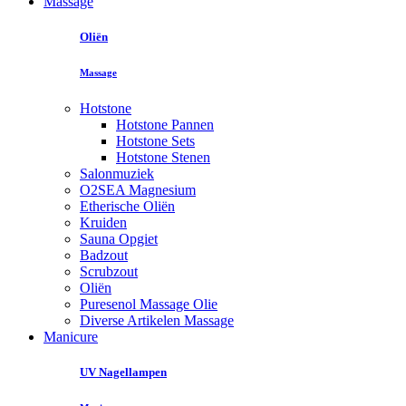
Massage
Oliën
Massage
Hotstone
Hotstone Pannen
Hotstone Sets
Hotstone Stenen
Salonmuziek
O2SEA Magnesium
Etherische Oliën
Kruiden
Sauna Opgiet
Badzout
Scrubzout
Oliën
Puresenol Massage Olie
Diverse Artikelen Massage
Manicure
UV Nagellampen