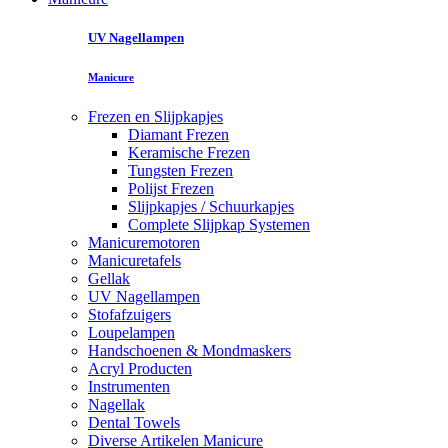
UV Nagellampen
Manicure
Frezen en Slijpkapjes
Diamant Frezen
Keramische Frezen
Tungsten Frezen
Polijst Frezen
Slijpkapjes / Schuurkapjes
Complete Slijpkap Systemen
Manicuremotoren
Manicuretafels
Gellak
UV Nagellampen
Stofafzuigers
Loupelampen
Handschoenen & Mondmaskers
Acryl Producten
Instrumenten
Nagellak
Dental Towels
Diverse Artikelen Manicure