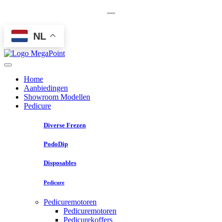
—
NL
Home
Aanbiedingen
Showroom Modellen
Pedicure
Diverse Frezen
PodoDip
Disposables
Pedicure
Pedicuremotoren
Pedicuremotoren
Pedicurekoffers