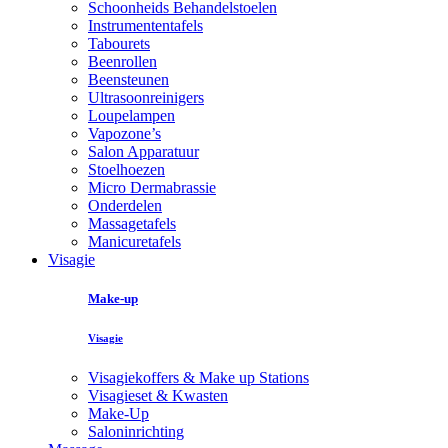
Schoonheids Behandelstoelen
Instrumententafels
Tabourets
Beenrollen
Beensteunen
Ultrasoonreinigers
Loupelampen
Vapozone’s
Salon Apparatuur
Stoelhoezen
Micro Dermabrassie
Onderdelen
Massagetafels
Manicuretafels
Visagie
Make-up
Visagie
Visagiekoffers & Make up Stations
Visagieset & Kwasten
Make-Up
Saloninrichting