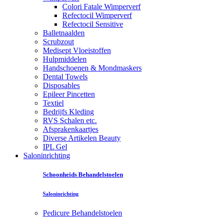
Colori Fatale Wimperverf
Refectocil Wimperverf
Refectocil Sensitive
Balletnaalden
Scrubzout
Medisept Vloeistoffen
Hulpmiddelen
Handschoenen & Mondmaskers
Dental Towels
Disposables
Epileer Pincetten
Textiel
Bedrijfs Kleding
RVS Schalen etc.
Afsprakenkaartjes
Diverse Artikelen Beauty
IPL Gel
Saloninrichting
Schoonheids Behandelstoelen
Saloninrichting
Pedicure Behandelstoelen