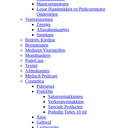
Manicuremotoren
Losse Handstukken en Pedicuremotor
Onderdelen
Voetverzorging
Zeepjes
Afsprakenkaartjes
Sporttape
Bedrijfs Kleding
Beensteunen
Medisept Vloeistoffen
Mondmaskers
PodoCura
Textiel
Afdrukramen
Medisch Pedicure
Cosmetica
Puresenol
PodoDip
Salonverpakkingen
Verkoopverpakking
Speciale Producten
Pododip Tubes 10 ml
Xing
Gehwol
Laufwunder