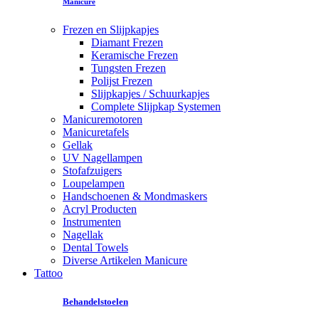
Manicure
Frezen en Slijpkapjes
Diamant Frezen
Keramische Frezen
Tungsten Frezen
Polijst Frezen
Slijpkapjes / Schuurkapjes
Complete Slijpkap Systemen
Manicuremotoren
Manicuretafels
Gellak
UV Nagellampen
Stofafzuigers
Loupelampen
Handschoenen & Mondmaskers
Acryl Producten
Instrumenten
Nagellak
Dental Towels
Diverse Artikelen Manicure
Tattoo
Behandelstoelen