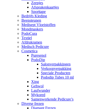
Zeepjes
Afsprakenkaartjes
Sporttape
Bedrijfs Kleding
Beensteunen
Medisept Vloeistoffen
Mondmaskers
PodoCura
Textiel
Afdrukramen
Medisch Pedicure
Cosmetica
Puresenol
PodoDip
Salonverpakkingen
Verkoopverpakking
Speciale Producten
Pododip Tubes 10 ml
Xing
Gehwol
Laufwunder
Mykored
Samenwerkende Pedicure’s
Diverse frezen
Diamant Frezen