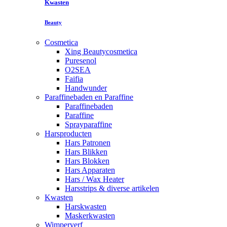
Kwasten
Beauty
Cosmetica
Xing Beautycosmetica
Puresenol
O2SEA
Faifia
Handwunder
Paraffinebaden en Paraffine
Paraffinebaden
Paraffine
Sprayparaffine
Harsproducten
Hars Patronen
Hars Blikken
Hars Blokken
Hars Apparaten
Hars / Wax Heater
Harsstrips & diverse artikelen
Kwasten
Harskwasten
Maskerkwasten
Wimperverf