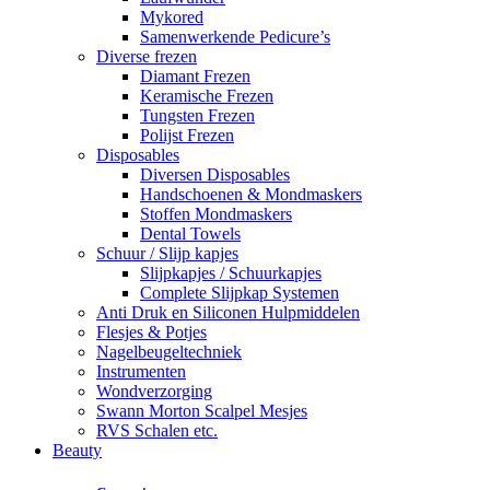
Mykored
Samenwerkende Pedicure’s
Diverse frezen
Diamant Frezen
Keramische Frezen
Tungsten Frezen
Polijst Frezen
Disposables
Diversen Disposables
Handschoenen & Mondmaskers
Stoffen Mondmaskers
Dental Towels
Schuur / Slijp kapjes
Slijpkapjes / Schuurkapjes
Complete Slijpkap Systemen
Anti Druk en Siliconen Hulpmiddelen
Flesjes & Potjes
Nagelbeugeltechniek
Instrumenten
Wondverzorging
Swann Morton Scalpel Mesjes
RVS Schalen etc.
Beauty