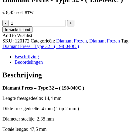
€
8,45
excl. BTW
Diamant
-
+
Frees
In winkelmand
-
Add to Wishlist
Type
SKU:
120172
Categorieën:
Diamant Frezen
,
Diamant Frezen
Tag:
32
Diamant Frees - Type 32 - ( 198-040C )
-
(
Beschrijving
198-
Beoordelingen
040C
)
Beschrijving
hoeveelheid
Diamant Frees – Type 32 – ( 198-040C )
Lengte freesgedeelte: 14,4 mm
Dikte freesgedeelte: 4 mm ( Top 2 mm )
Diameter steeltje: 2,35 mm
Totale lengte: 47,5 mm