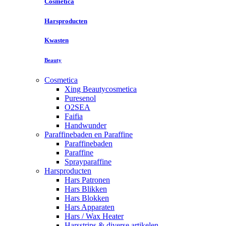
Cosmetica
Harsproducten
Kwasten
Beauty
Cosmetica
Xing Beautycosmetica
Puresenol
O2SEA
Faifia
Handwunder
Paraffinebaden en Paraffine
Paraffinebaden
Paraffine
Sprayparaffine
Harsproducten
Hars Patronen
Hars Blikken
Hars Blokken
Hars Apparaten
Hars / Wax Heater
Harsstrips & diverse artikelen