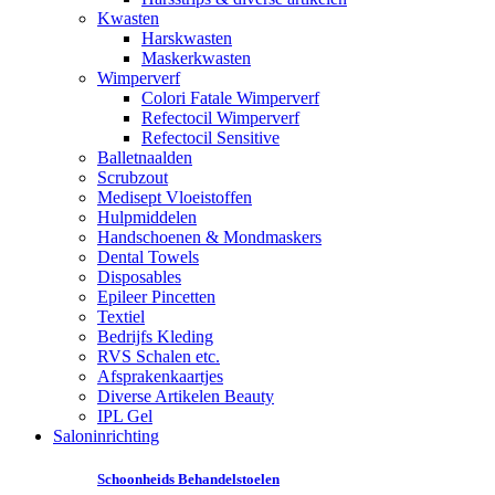
Kwasten
Harskwasten
Maskerkwasten
Wimperverf
Colori Fatale Wimperverf
Refectocil Wimperverf
Refectocil Sensitive
Balletnaalden
Scrubzout
Medisept Vloeistoffen
Hulpmiddelen
Handschoenen & Mondmaskers
Dental Towels
Disposables
Epileer Pincetten
Textiel
Bedrijfs Kleding
RVS Schalen etc.
Afsprakenkaartjes
Diverse Artikelen Beauty
IPL Gel
Saloninrichting
Schoonheids Behandelstoelen