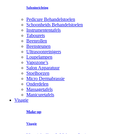
Saloninrichting
Pedicure Behandelstoelen
Schoonheids Behandelstoelen
Instrumententafels
Tabourets
Beenrollen
Beensteunen
Ultrasoonreinigers
Loupelampen
Vapozone’s
Salon Apparatuur
Stoelhoezen
Micro Dermabrassie
Onderdelen
Massagetafels
Manicuretafels
Visagie
Make-up
Visagie