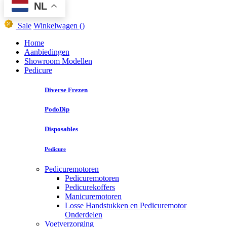
NL
Sale
Winkelwagen
()
Home
Aanbiedingen
Showroom Modellen
Pedicure
Diverse Frezen
PodoDip
Disposables
Pedicure
Pedicuremotoren
Pedicuremotoren
Pedicurekoffers
Manicuremotoren
Losse Handstukken en Pedicuremotor
Onderdelen
Voetverzorging