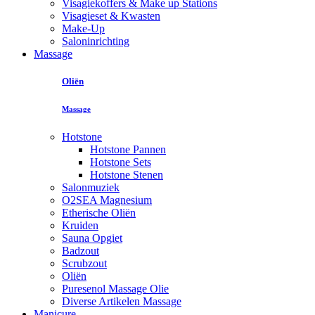
Visagiekoffers & Make up Stations
Visagieset & Kwasten
Make-Up
Saloninrichting
Massage
Oliën
Massage
Hotstone
Hotstone Pannen
Hotstone Sets
Hotstone Stenen
Salonmuziek
O2SEA Magnesium
Etherische Oliën
Kruiden
Sauna Opgiet
Badzout
Scrubzout
Oliën
Puresenol Massage Olie
Diverse Artikelen Massage
Manicure