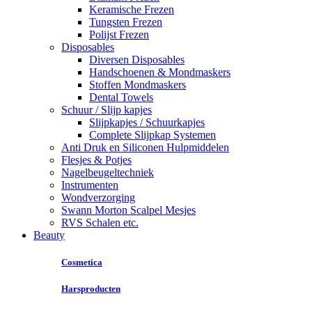
Keramische Frezen
Tungsten Frezen
Polijst Frezen
Disposables
Diversen Disposables
Handschoenen & Mondmaskers
Stoffen Mondmaskers
Dental Towels
Schuur / Slijp kapjes
Slijpkapjes / Schuurkapjes
Complete Slijpkap Systemen
Anti Druk en Siliconen Hulpmiddelen
Flesjes & Potjes
Nagelbeugeltechniek
Instrumenten
Wondverzorging
Swann Morton Scalpel Mesjes
RVS Schalen etc.
Beauty
Cosmetica
Harsproducten