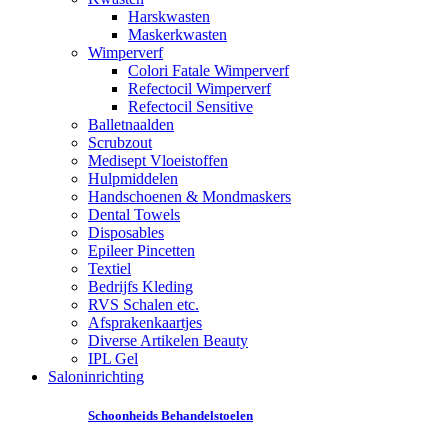
Harskwasten
Maskerkwasten
Wimperverf
Colori Fatale Wimperverf
Refectocil Wimperverf
Refectocil Sensitive
Balletnaalden
Scrubzout
Medisept Vloeistoffen
Hulpmiddelen
Handschoenen & Mondmaskers
Dental Towels
Disposables
Epileer Pincetten
Textiel
Bedrijfs Kleding
RVS Schalen etc.
Afsprakenkaartjes
Diverse Artikelen Beauty
IPL Gel
Saloninrichting
Schoonheids Behandelstoelen