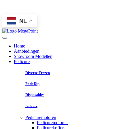
NL
Home
Aanbiedingen
Showroom Modellen
Pedicure
Diverse Frezen
PodoDip
Disposables
Pedicure
Pedicuremotoren
Pedicuremotoren
Pedicurekoffers