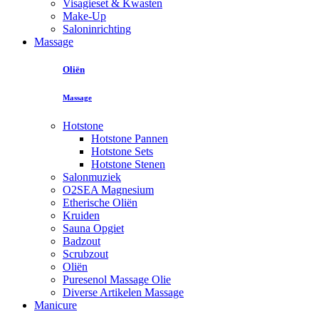
Visagieset & Kwasten
Make-Up
Saloninrichting
Massage
Oliën
Massage
Hotstone
Hotstone Pannen
Hotstone Sets
Hotstone Stenen
Salonmuziek
O2SEA Magnesium
Etherische Oliën
Kruiden
Sauna Opgiet
Badzout
Scrubzout
Oliën
Puresenol Massage Olie
Diverse Artikelen Massage
Manicure