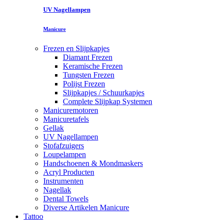
UV Nagellampen
Manicure
Frezen en Slijpkapjes
Diamant Frezen
Keramische Frezen
Tungsten Frezen
Polijst Frezen
Slijpkapjes / Schuurkapjes
Complete Slijpkap Systemen
Manicuremotoren
Manicuretafels
Gellak
UV Nagellampen
Stofafzuigers
Loupelampen
Handschoenen & Mondmaskers
Acryl Producten
Instrumenten
Nagellak
Dental Towels
Diverse Artikelen Manicure
Tattoo