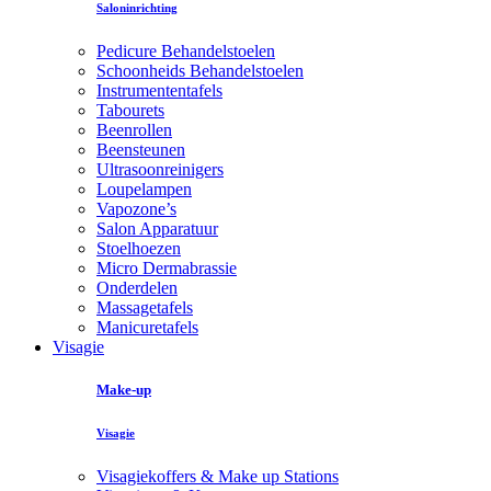
Saloninrichting
Pedicure Behandelstoelen
Schoonheids Behandelstoelen
Instrumententafels
Tabourets
Beenrollen
Beensteunen
Ultrasoonreinigers
Loupelampen
Vapozone’s
Salon Apparatuur
Stoelhoezen
Micro Dermabrassie
Onderdelen
Massagetafels
Manicuretafels
Visagie
Make-up
Visagie
Visagiekoffers & Make up Stations