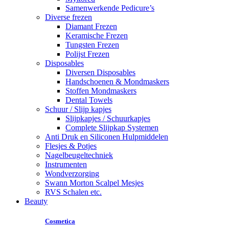
Samenwerkende Pedicure’s
Diverse frezen
Diamant Frezen
Keramische Frezen
Tungsten Frezen
Polijst Frezen
Disposables
Diversen Disposables
Handschoenen & Mondmaskers
Stoffen Mondmaskers
Dental Towels
Schuur / Slijp kapjes
Slijpkapjes / Schuurkapjes
Complete Slijpkap Systemen
Anti Druk en Siliconen Hulpmiddelen
Flesjes & Potjes
Nagelbeugeltechniek
Instrumenten
Wondverzorging
Swann Morton Scalpel Mesjes
RVS Schalen etc.
Beauty
Cosmetica