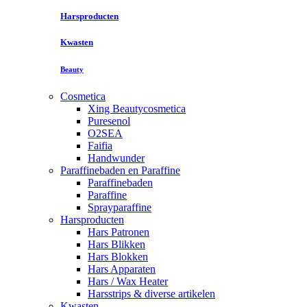
Harsproducten
Kwasten
Beauty
Cosmetica
Xing Beautycosmetica
Puresenol
O2SEA
Faifia
Handwunder
Paraffinebaden en Paraffine
Paraffinebaden
Paraffine
Sprayparaffine
Harsproducten
Hars Patronen
Hars Blikken
Hars Blokken
Hars Apparaten
Hars / Wax Heater
Harsstrips & diverse artikelen
Kwasten