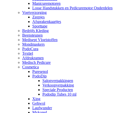
Manicuremotoren
Losse Handstukken en Pedicuremotor Onderdelen
Voetverzorging
Zeepjes
Afsprakenkaartjes
Sporttape
Bedrijfs Kleding
Beensteunen
Medisept Vloeistoffen
Mondmaskers
PodoCura
Textiel
Afdrukramen
Medisch Pedicure
Cosmetica
Puresenol
PodoDip
Salonverpakkingen
Verkoopverpakking
Speciale Producten
Pododip Tubes 10 ml
Xing
Gehwol
Laufwunder
Mykored