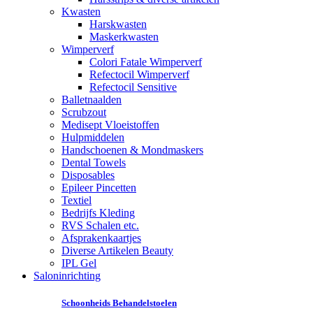
Kwasten
Harskwasten
Maskerkwasten
Wimperverf
Colori Fatale Wimperverf
Refectocil Wimperverf
Refectocil Sensitive
Balletnaalden
Scrubzout
Medisept Vloeistoffen
Hulpmiddelen
Handschoenen & Mondmaskers
Dental Towels
Disposables
Epileer Pincetten
Textiel
Bedrijfs Kleding
RVS Schalen etc.
Afsprakenkaartjes
Diverse Artikelen Beauty
IPL Gel
Saloninrichting
Schoonheids Behandelstoelen