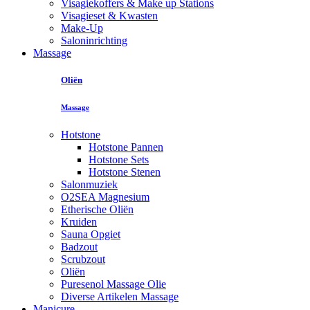
Visagiekoffers & Make up Stations
Visagieset & Kwasten
Make-Up
Saloninrichting
Massage
Oliën
Massage
Hotstone
Hotstone Pannen
Hotstone Sets
Hotstone Stenen
Salonmuziek
O2SEA Magnesium
Etherische Oliën
Kruiden
Sauna Opgiet
Badzout
Scrubzout
Oliën
Puresenol Massage Olie
Diverse Artikelen Massage
Manicure