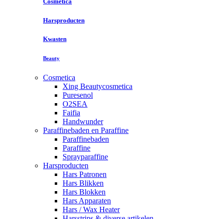
Cosmetica
Harsproducten
Kwasten
Beauty
Cosmetica
Xing Beautycosmetica
Puresenol
O2SEA
Faifia
Handwunder
Paraffinebaden en Paraffine
Paraffinebaden
Paraffine
Sprayparaffine
Harsproducten
Hars Patronen
Hars Blikken
Hars Blokken
Hars Apparaten
Hars / Wax Heater
Harsstrips & diverse artikelen