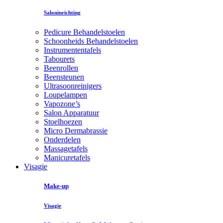
Saloninrichting
Pedicure Behandelstoelen
Schoonheids Behandelstoelen
Instrumententafels
Tabourets
Beenrollen
Beensteunen
Ultrasoonreinigers
Loupelampen
Vapozone’s
Salon Apparatuur
Stoelhoezen
Micro Dermabrassie
Onderdelen
Massagetafels
Manicuretafels
Visagie
Make-up
Visagie