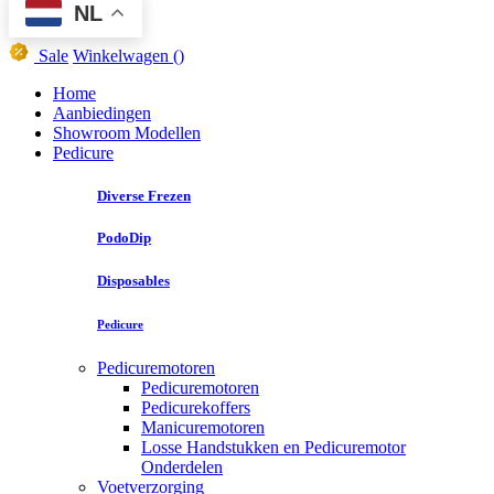
NL
Sale
Winkelwagen
()
Home
Aanbiedingen
Showroom Modellen
Pedicure
Diverse Frezen
PodoDip
Disposables
Pedicure
Pedicuremotoren
Pedicuremotoren
Pedicurekoffers
Manicuremotoren
Losse Handstukken en Pedicuremotor
Onderdelen
Voetverzorging