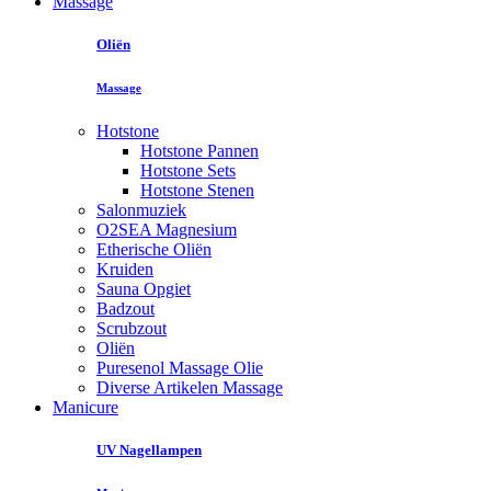
Massage
Oliën
Massage
Hotstone
Hotstone Pannen
Hotstone Sets
Hotstone Stenen
Salonmuziek
O2SEA Magnesium
Etherische Oliën
Kruiden
Sauna Opgiet
Badzout
Scrubzout
Oliën
Puresenol Massage Olie
Diverse Artikelen Massage
Manicure
UV Nagellampen