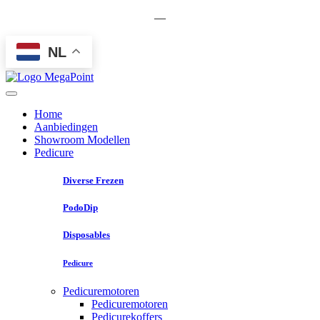
—
NL
Home
Aanbiedingen
Showroom Modellen
Pedicure
Diverse Frezen
PodoDip
Disposables
Pedicure
Pedicuremotoren
Pedicuremotoren
Pedicurekoffers