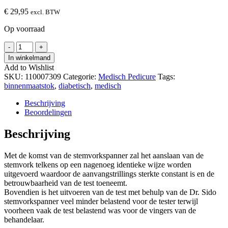
€
29,95
excl. BTW
Op voorraad
Dr.
-
+
Sido
In winkelmand
Stemvork
Add to Wishlist
Spanner
SKU:
110007309
Categorie:
Medisch Pedicure
Tags:
hoeveelheid
binnenmaatstok
,
diabetisch
,
medisch
Beschrijving
Beoordelingen
Beschrijving
Met de komst van de stemvorkspanner zal het aanslaan van de
stemvork telkens op een nagenoeg identieke wijze worden
uitgevoerd waardoor de aanvangstrillings sterkte constant is en de
betrouwbaarheid van de test toeneemt.
Bovendien is het uitvoeren van de test met behulp van de Dr. Sido
stemvorkspanner veel minder belastend voor de tester terwijl
voorheen vaak de test belastend was voor de vingers van de
behandelaar.