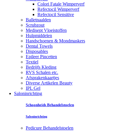
Colori Fatale Wimperverf
Refectocil Wimperverf
Refectocil Sensitive
Balletnaalden
Scrubzout
Medisept Vloeistoffen
Hulpmiddelen
Handschoenen & Mondmaskers
Dental Towels
Disposables
Epileer Pincetten
Textiel
Bedrijfs Kleding
RVS Schalen etc.
Afsprakenkaartjes
Diverse Artikelen Beauty
IPL Gel
Saloninrichting
Schoonheids Behandelstoelen
Saloninrichting
Pedicure Behandelstoelen