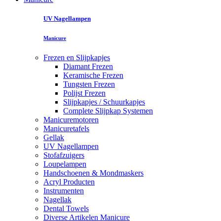
UV Nagellampen
Manicure
Frezen en Slijpkapjes
Diamant Frezen
Keramische Frezen
Tungsten Frezen
Polijst Frezen
Slijpkapjes / Schuurkapjes
Complete Slijpkap Systemen
Manicuremotoren
Manicuretafels
Gellak
UV Nagellampen
Stofafzuigers
Loupelampen
Handschoenen & Mondmaskers
Acryl Producten
Instrumenten
Nagellak
Dental Towels
Diverse Artikelen Manicure