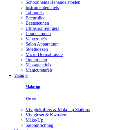
Schoonheids Behandelstoelen
Instrumententafels
Tabourets
Beenrollen
Beensteunen
Ultrasoonreinigers
Loupelampen
Vapozone’s
Salon Apparatuur
Stoelhoezen
Micro Dermabrassie
Onderdelen
Massagetafels
Manicuretafels
Visagie
Make-up
Visagie
Visagiekoffers & Make up Stations
Visagieset & Kwasten
Make-Up
Saloninrichting