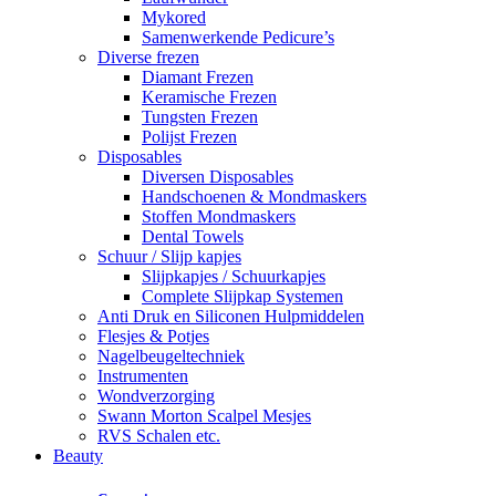
Mykored
Samenwerkende Pedicure’s
Diverse frezen
Diamant Frezen
Keramische Frezen
Tungsten Frezen
Polijst Frezen
Disposables
Diversen Disposables
Handschoenen & Mondmaskers
Stoffen Mondmaskers
Dental Towels
Schuur / Slijp kapjes
Slijpkapjes / Schuurkapjes
Complete Slijpkap Systemen
Anti Druk en Siliconen Hulpmiddelen
Flesjes & Potjes
Nagelbeugeltechniek
Instrumenten
Wondverzorging
Swann Morton Scalpel Mesjes
RVS Schalen etc.
Beauty