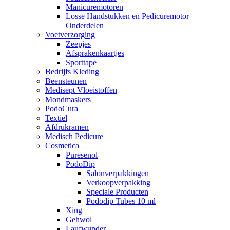
Manicuremotoren
Losse Handstukken en Pedicuremotor
Onderdelen
Voetverzorging
Zeepjes
Afsprakenkaartjes
Sporttape
Bedrijfs Kleding
Beensteunen
Medisept Vloeistoffen
Mondmaskers
PodoCura
Textiel
Afdrukramen
Medisch Pedicure
Cosmetica
Puresenol
PodoDip
Salonverpakkingen
Verkoopverpakking
Speciale Producten
Pododip Tubes 10 ml
Xing
Gehwol
Laufwunder