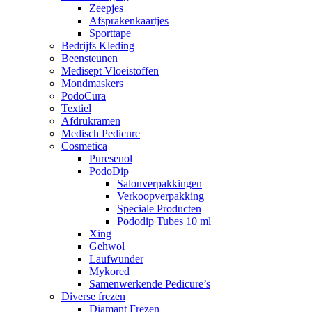
Zeepjes
Afsprakenkaartjes
Sporttape
Bedrijfs Kleding
Beensteunen
Medisept Vloeistoffen
Mondmaskers
PodoCura
Textiel
Afdrukramen
Medisch Pedicure
Cosmetica
Puresenol
PodoDip
Salonverpakkingen
Verkoopverpakking
Speciale Producten
Pododip Tubes 10 ml
Xing
Gehwol
Laufwunder
Mykored
Samenwerkende Pedicure’s
Diverse frezen
Diamant Frezen