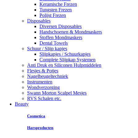
Keramische Frezen
Tungsten Frezen
Polijst Frezen
Disposables
Diversen Disposables
Handschoenen & Mondmaskers
Stoffen Mondmaskers
Dental Towels
Schuur / Slijp kapjes
Slijpkapjes / Schuurkapjes
Complete Slijpkap Systemen
Anti Druk en Siliconen Hulpmiddelen
Flesjes & Potjes
Nagelbeugeltechniek
Instrumenten
Wondverzorging
Swann Morton Scalpel Mesjes
RVS Schalen etc.
Beauty
Cosmetica
Harsproducten