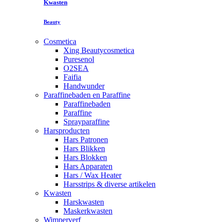
Kwasten
Beauty
Cosmetica
Xing Beautycosmetica
Puresenol
O2SEA
Faifia
Handwunder
Paraffinebaden en Paraffine
Paraffinebaden
Paraffine
Sprayparaffine
Harsproducten
Hars Patronen
Hars Blikken
Hars Blokken
Hars Apparaten
Hars / Wax Heater
Harsstrips & diverse artikelen
Kwasten
Harskwasten
Maskerkwasten
Wimperverf