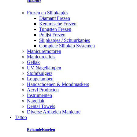
Manicure
Frezen en Slijpkapjes
Diamant Frezen
Keramische Frezen
Tungsten Frezen
Polijst Frezen
Slijpkapjes / Schuurkapjes
Complete Slijpkap Systemen
Manicuremotoren
Manicuretafels
Gellak
UV Nagellampen
Stofafzuigers
Loupelampen
Handschoenen & Mondmaskers
Acryl Producten
Instrumenten
Nagellak
Dental Towels
Diverse Artikelen Manicure
Tattoo
Behandelstoelen