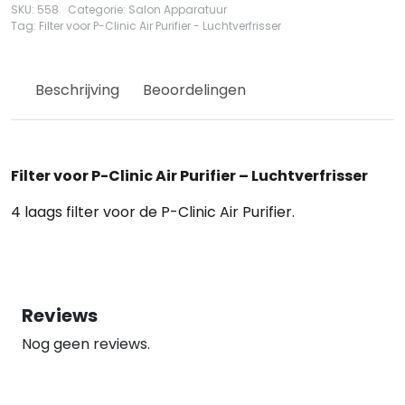
Clinic
SKU:
558
Categorie:
Salon Apparatuur
Air
Tag:
Filter voor P-Clinic Air Purifier - Luchtverfrisser
Purifier
-
Luchtverfrisser
Beschrijving
Beoordelingen
hoeveelheid
Filter voor P-Clinic Air Purifier – Luchtverfrisser
4 laags filter voor de P-Clinic Air Purifier.
Reviews
Nog geen reviews.