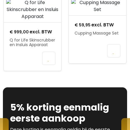
Product openen
Product openen
excl. BTW
€
59,95
excl. BTW
€
999,00
Cupping Massage Set
Q for Life Skinscrubber
en Insluis Apparaat
In
winkelmand
In
winkelmand
5% korting eenmalig
eerste aankoop
Deze korting is eenmalig geldig bij de eerste