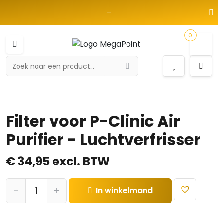
—
0
Filter voor P-Clinic Air
Purifier - Luchtverfrisser
€
34,95
excl. BTW
Filter
-
+
In winkelmand
voor
P-