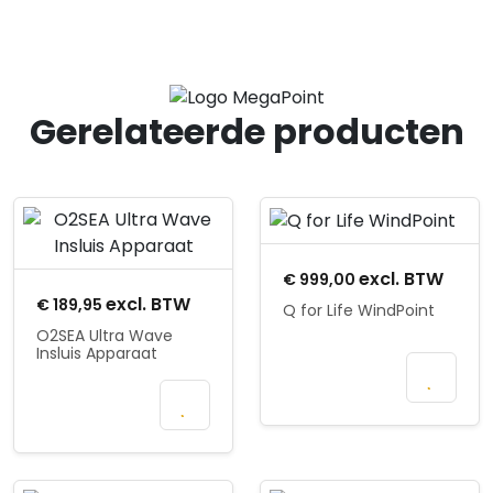
Gerelateerde producten
Product openen
Product openen
excl. BTW
€
999,00
excl. BTW
€
189,95
Q for Life WindPoint
O2SEA Ultra Wave
Insluis Apparaat
In
winkelmand
In
winkelmand