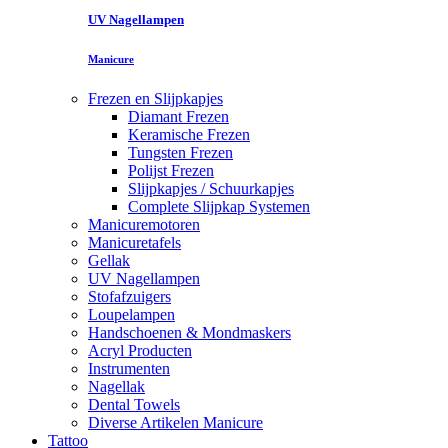
UV Nagellampen
Manicure
Frezen en Slijpkapjes
Diamant Frezen
Keramische Frezen
Tungsten Frezen
Polijst Frezen
Slijpkapjes / Schuurkapjes
Complete Slijpkap Systemen
Manicuremotoren
Manicuretafels
Gellak
UV Nagellampen
Stofafzuigers
Loupelampen
Handschoenen & Mondmaskers
Acryl Producten
Instrumenten
Nagellak
Dental Towels
Diverse Artikelen Manicure
Tattoo