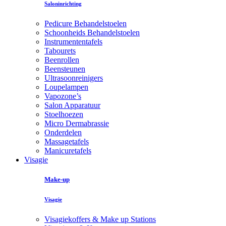
Saloninrichting
Pedicure Behandelstoelen
Schoonheids Behandelstoelen
Instrumententafels
Tabourets
Beenrollen
Beensteunen
Ultrasoonreinigers
Loupelampen
Vapozone’s
Salon Apparatuur
Stoelhoezen
Micro Dermabrassie
Onderdelen
Massagetafels
Manicuretafels
Visagie
Make-up
Visagie
Visagiekoffers & Make up Stations