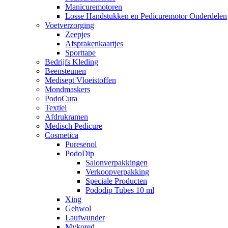
Manicuremotoren
Losse Handstukken en Pedicuremotor Onderdelen
Voetverzorging
Zeepjes
Afsprakenkaartjes
Sporttape
Bedrijfs Kleding
Beensteunen
Medisept Vloeistoffen
Mondmaskers
PodoCura
Textiel
Afdrukramen
Medisch Pedicure
Cosmetica
Puresenol
PodoDip
Salonverpakkingen
Verkoopverpakking
Speciale Producten
Pododip Tubes 10 ml
Xing
Gehwol
Laufwunder
Mykored