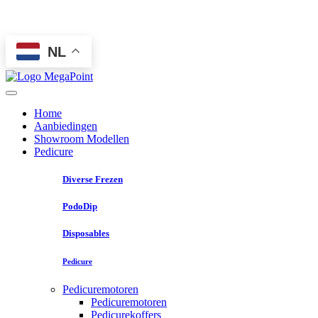
NL
Home
Aanbiedingen
Showroom Modellen
Pedicure
Diverse Frezen
PodoDip
Disposables
Pedicure
Pedicuremotoren
Pedicuremotoren
Pedicurekoffers