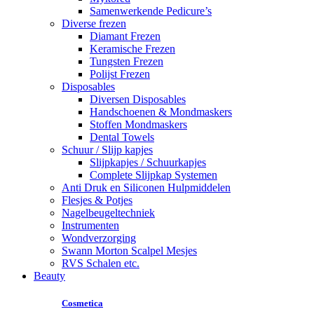
Samenwerkende Pedicure’s
Diverse frezen
Diamant Frezen
Keramische Frezen
Tungsten Frezen
Polijst Frezen
Disposables
Diversen Disposables
Handschoenen & Mondmaskers
Stoffen Mondmaskers
Dental Towels
Schuur / Slijp kapjes
Slijpkapjes / Schuurkapjes
Complete Slijpkap Systemen
Anti Druk en Siliconen Hulpmiddelen
Flesjes & Potjes
Nagelbeugeltechniek
Instrumenten
Wondverzorging
Swann Morton Scalpel Mesjes
RVS Schalen etc.
Beauty
Cosmetica