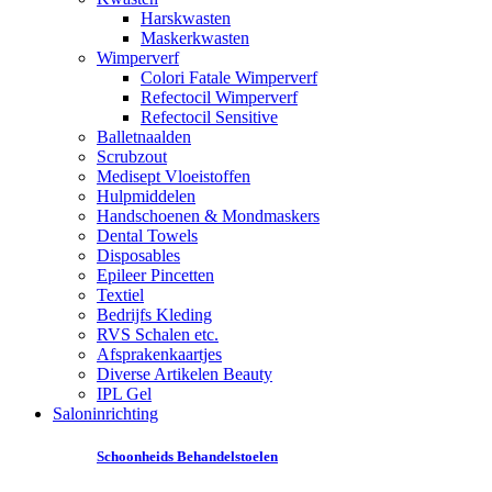
Harskwasten
Maskerkwasten
Wimperverf
Colori Fatale Wimperverf
Refectocil Wimperverf
Refectocil Sensitive
Balletnaalden
Scrubzout
Medisept Vloeistoffen
Hulpmiddelen
Handschoenen & Mondmaskers
Dental Towels
Disposables
Epileer Pincetten
Textiel
Bedrijfs Kleding
RVS Schalen etc.
Afsprakenkaartjes
Diverse Artikelen Beauty
IPL Gel
Saloninrichting
Schoonheids Behandelstoelen