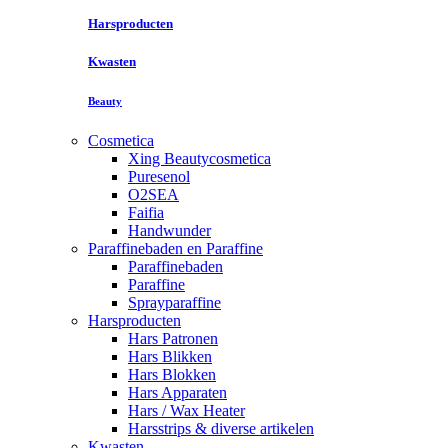
Harsproducten
Kwasten
Beauty
Cosmetica
Xing Beautycosmetica
Puresenol
O2SEA
Faifia
Handwunder
Paraffinebaden en Paraffine
Paraffinebaden
Paraffine
Sprayparaffine
Harsproducten
Hars Patronen
Hars Blikken
Hars Blokken
Hars Apparaten
Hars / Wax Heater
Harsstrips & diverse artikelen
Kwasten