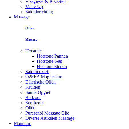
Visagieset & Kwasten
Make-Up
Saloninrichting
Massage
Oliën
Massage
Hotstone
Hotstone Pannen
Hotstone Sets
Hotstone Stenen
Salonmuziek
O2SEA Magnesium
Etherische Oliën
Kruiden
Sauna Opgiet
Badzout
Scrubzout
Oliën
Puresenol Massage Olie
Diverse Artikelen Massage
Manicure