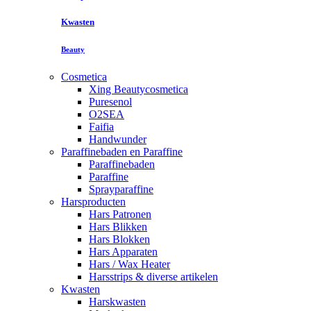
Kwasten
Beauty
Cosmetica
Xing Beautycosmetica
Puresenol
O2SEA
Faifia
Handwunder
Paraffinebaden en Paraffine
Paraffinebaden
Paraffine
Sprayparaffine
Harsproducten
Hars Patronen
Hars Blikken
Hars Blokken
Hars Apparaten
Hars / Wax Heater
Harsstrips & diverse artikelen
Kwasten
Harskwasten