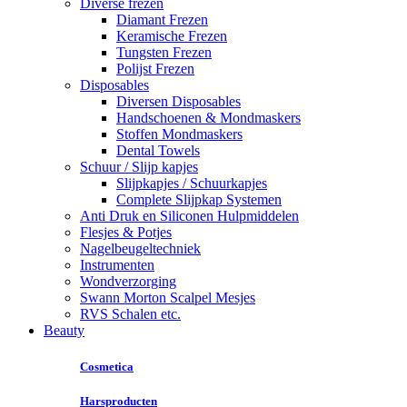
Diverse frezen
Diamant Frezen
Keramische Frezen
Tungsten Frezen
Polijst Frezen
Disposables
Diversen Disposables
Handschoenen & Mondmaskers
Stoffen Mondmaskers
Dental Towels
Schuur / Slijp kapjes
Slijpkapjes / Schuurkapjes
Complete Slijpkap Systemen
Anti Druk en Siliconen Hulpmiddelen
Flesjes & Potjes
Nagelbeugeltechniek
Instrumenten
Wondverzorging
Swann Morton Scalpel Mesjes
RVS Schalen etc.
Beauty
Cosmetica
Harsproducten