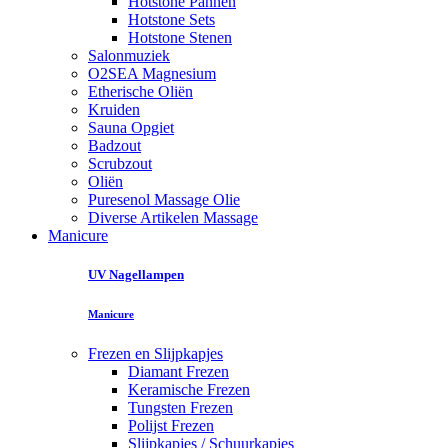
Hotstone Pannen
Hotstone Sets
Hotstone Stenen
Salonmuziek
O2SEA Magnesium
Etherische Oliën
Kruiden
Sauna Opgiet
Badzout
Scrubzout
Oliën
Puresenol Massage Olie
Diverse Artikelen Massage
Manicure
UV Nagellampen
Manicure
Frezen en Slijpkapjes
Diamant Frezen
Keramische Frezen
Tungsten Frezen
Polijst Frezen
Slijpkapjes / Schuurkapjes