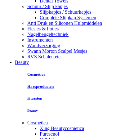
Dental Towels
Schuur / Slijp kapjes
Slijpkapjes / Schuurkapjes
Complete Slijpkap Systemen
Anti Druk en Siliconen Hulpmiddelen
Flesjes & Potjes
Nagelbeugeltechniek
Instrumenten
Wondverzorging
Swann Morton Scalpel Mesjes
RVS Schalen etc.
Beauty
Cosmetica
Harsproducten
Kwasten
Beauty
Cosmetica
Xing Beautycosmetica
Puresenol