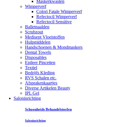
Maskerkwasten
Wimperverf
Colori Fatale Wimperverf
Refectocil Wimperverf
Refectocil Sensitive
Balletnaalden
Scrubzout
Medisept Vloeistoffen
Hulpmiddelen
Handschoenen & Mondmaskers
Dental Towels
Disposables
Epileer Pincetten
Textiel
Bedrijfs Kleding
RVS Schalen etc.
Afsprakenkaartjes
Diverse Artikelen Beauty
IPL Gel
Saloninrichting
Schoonheids Behandelstoelen
Saloninrichting