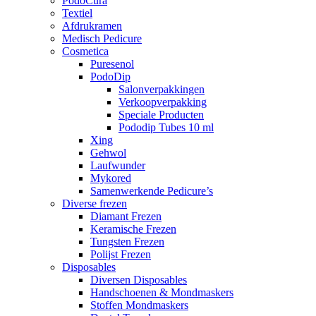
PodoCura
Textiel
Afdrukramen
Medisch Pedicure
Cosmetica
Puresenol
PodoDip
Salonverpakkingen
Verkoopverpakking
Speciale Producten
Pododip Tubes 10 ml
Xing
Gehwol
Laufwunder
Mykored
Samenwerkende Pedicure’s
Diverse frezen
Diamant Frezen
Keramische Frezen
Tungsten Frezen
Polijst Frezen
Disposables
Diversen Disposables
Handschoenen & Mondmaskers
Stoffen Mondmaskers