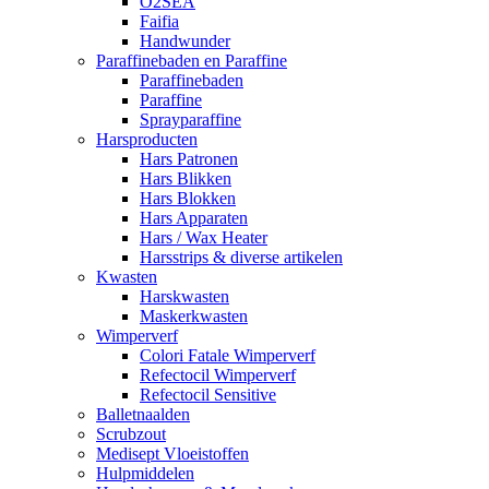
O2SEA
Faifia
Handwunder
Paraffinebaden en Paraffine
Paraffinebaden
Paraffine
Sprayparaffine
Harsproducten
Hars Patronen
Hars Blikken
Hars Blokken
Hars Apparaten
Hars / Wax Heater
Harsstrips & diverse artikelen
Kwasten
Harskwasten
Maskerkwasten
Wimperverf
Colori Fatale Wimperverf
Refectocil Wimperverf
Refectocil Sensitive
Balletnaalden
Scrubzout
Medisept Vloeistoffen
Hulpmiddelen