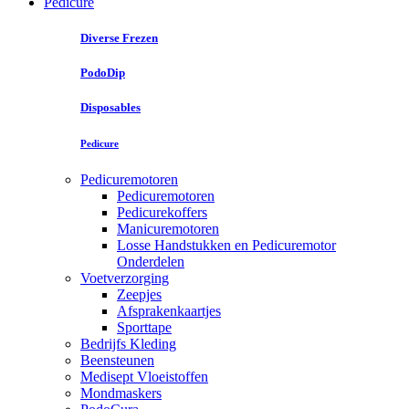
Pedicure
Diverse Frezen
PodoDip
Disposables
Pedicure
Pedicuremotoren
Pedicuremotoren
Pedicurekoffers
Manicuremotoren
Losse Handstukken en Pedicuremotor
Onderdelen
Voetverzorging
Zeepjes
Afsprakenkaartjes
Sporttape
Bedrijfs Kleding
Beensteunen
Medisept Vloeistoffen
Mondmaskers