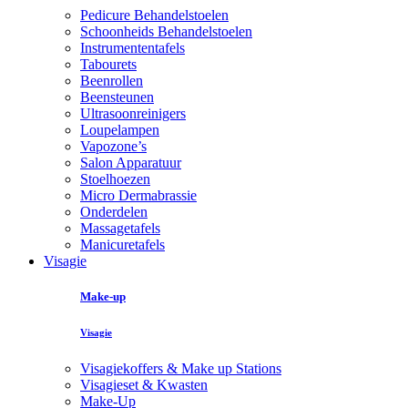
Pedicure Behandelstoelen
Schoonheids Behandelstoelen
Instrumententafels
Tabourets
Beenrollen
Beensteunen
Ultrasoonreinigers
Loupelampen
Vapozone’s
Salon Apparatuur
Stoelhoezen
Micro Dermabrassie
Onderdelen
Massagetafels
Manicuretafels
Visagie
Make-up
Visagie
Visagiekoffers & Make up Stations
Visagieset & Kwasten
Make-Up