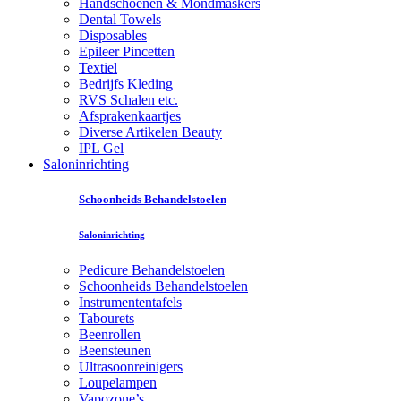
Handschoenen & Mondmaskers
Dental Towels
Disposables
Epileer Pincetten
Textiel
Bedrijfs Kleding
RVS Schalen etc.
Afsprakenkaartjes
Diverse Artikelen Beauty
IPL Gel
Saloninrichting
Schoonheids Behandelstoelen
Saloninrichting
Pedicure Behandelstoelen
Schoonheids Behandelstoelen
Instrumententafels
Tabourets
Beenrollen
Beensteunen
Ultrasoonreinigers
Loupelampen
Vapozone’s