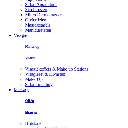
Salon Apparatuur
Stoelhoezen
Micro Dermabrassie
Onderdelen
Massagetafels
Manicuretafels
Visagie
Make-up
Visagie
Visagiekoffers & Make up Stations
Visagieset & Kwasten
Make-Up
Saloninrichting
Massage
Oliën
Massage
Hotstone