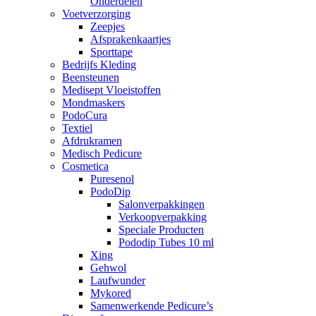
Onderdelen
Voetverzorging
Zeepjes
Afsprakenkaartjes
Sporttape
Bedrijfs Kleding
Beensteunen
Medisept Vloeistoffen
Mondmaskers
PodoCura
Textiel
Afdrukramen
Medisch Pedicure
Cosmetica
Puresenol
PodoDip
Salonverpakkingen
Verkoopverpakking
Speciale Producten
Pododip Tubes 10 ml
Xing
Gehwol
Laufwunder
Mykored
Samenwerkende Pedicure’s