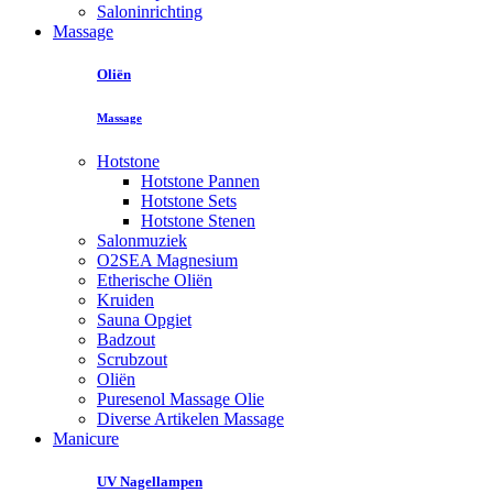
Saloninrichting
Massage
Oliën
Massage
Hotstone
Hotstone Pannen
Hotstone Sets
Hotstone Stenen
Salonmuziek
O2SEA Magnesium
Etherische Oliën
Kruiden
Sauna Opgiet
Badzout
Scrubzout
Oliën
Puresenol Massage Olie
Diverse Artikelen Massage
Manicure
UV Nagellampen