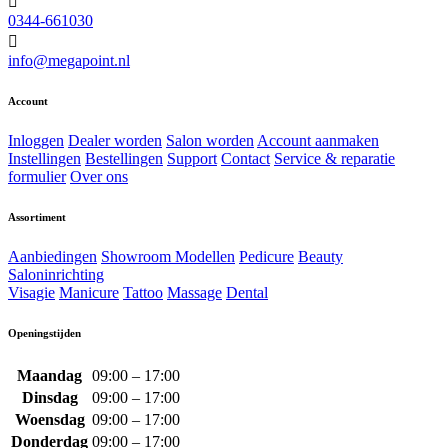
0344-661030
info@megapoint.nl
Account
Inloggen
Dealer worden
Salon worden
Account aanmaken
Instellingen
Bestellingen
Support
Contact
Service & reparatie
formulier
Over ons
Assortiment
Aanbiedingen
Showroom Modellen
Pedicure
Beauty
Saloninrichting
Visagie
Manicure
Tattoo
Massage
Dental
Openingstijden
Maandag
09:00 – 17:00
Dinsdag
09:00 – 17:00
Woensdag
09:00 – 17:00
Donderdag
09:00 – 17:00