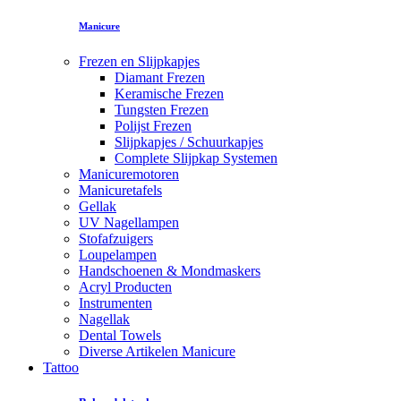
Manicure
Frezen en Slijpkapjes
Diamant Frezen
Keramische Frezen
Tungsten Frezen
Polijst Frezen
Slijpkapjes / Schuurkapjes
Complete Slijpkap Systemen
Manicuremotoren
Manicuretafels
Gellak
UV Nagellampen
Stofafzuigers
Loupelampen
Handschoenen & Mondmaskers
Acryl Producten
Instrumenten
Nagellak
Dental Towels
Diverse Artikelen Manicure
Tattoo