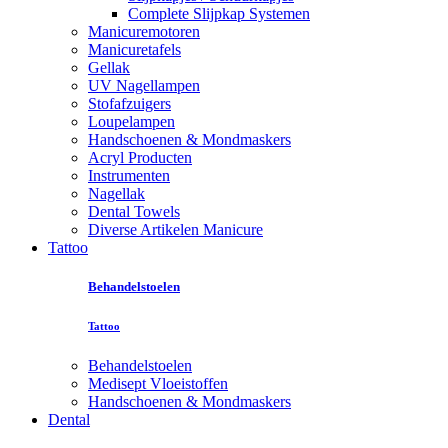
Complete Slijpkap Systemen
Manicuremotoren
Manicuretafels
Gellak
UV Nagellampen
Stofafzuigers
Loupelampen
Handschoenen & Mondmaskers
Acryl Producten
Instrumenten
Nagellak
Dental Towels
Diverse Artikelen Manicure
Tattoo
Behandelstoelen
Tattoo
Behandelstoelen
Medisept Vloeistoffen
Handschoenen & Mondmaskers
Dental