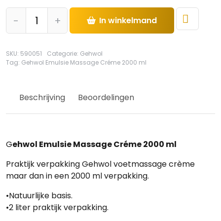
Gehwol
-
+
In winkelmand
Emulsie
Massage
Créme
SKU:
590051
Categorie:
Gehwol
2000
Tag:
Gehwol Emulsie Massage Créme 2000 ml
ml
hoeveelheid
Beschrijving
Beoordelingen
G
ehwol Emulsie Massage Créme 2000 ml
Praktijk verpakking Gehwol voetmassage crème
maar dan in een 2000 ml verpakking.
•Natuurlijke basis.
•2 liter praktijk verpakking.