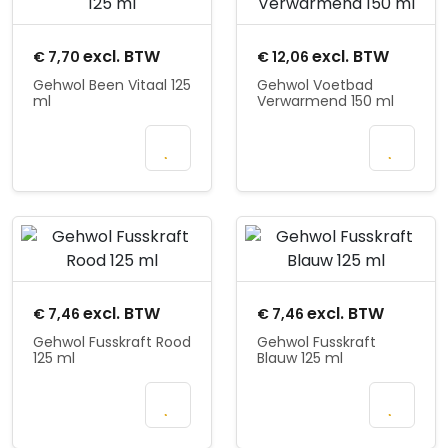
excl. BTW
excl. BTW
€
7,70
€
12,06
Gehwol Been Vitaal 125
Gehwol Voetbad
ml
Verwarmend 150 ml
In
In
winkelmand
winkelmand
Product openen
Product openen
excl. BTW
excl. BTW
€
7,46
€
7,46
Gehwol Fusskraft Rood
Gehwol Fusskraft
125 ml
Blauw 125 ml
In
In
winkelmand
winkelmand