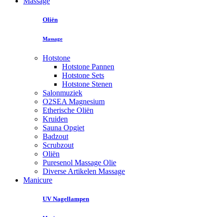
Massage
Oliën
Massage
Hotstone
Hotstone Pannen
Hotstone Sets
Hotstone Stenen
Salonmuziek
O2SEA Magnesium
Etherische Oliën
Kruiden
Sauna Opgiet
Badzout
Scrubzout
Oliën
Puresenol Massage Olie
Diverse Artikelen Massage
Manicure
UV Nagellampen