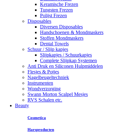
Keramische Frezen
Tungsten Frezen
Polijst Frezen
Disposables
Diversen Disposables
Handschoenen & Mondmaskers
Stoffen Mondmaskers
Dental Towels
Schuur / Slijp kapjes
Slijpkapjes / Schuurkapjes
Complete Slijpkap Systemen
Anti Druk en Siliconen Hulpmiddelen
Flesjes & Potjes
Nagelbeugeltechniek
Instrumenten
Wondverzorging
Swann Morton Scalpel Mesjes
RVS Schalen etc.
Beauty
Cosmetica
Harsproducten