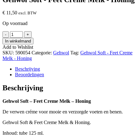
€
11,50
excl. BTW
Op voorraad
Gehwol
-
+
Soft
In winkelmand
-
Add to Wishlist
Feet
SKU:
590054
Categorie:
Gehwol
Tag:
Gehwol Soft - Feet Creme
Creme
Melk - Honing
Melk
-
Beschrijving
Honing
Beoordelingen
hoeveelheid
Beschrijving
Gehwol Soft – Feet Creme Melk – Honing
De verwen créme voor mooie en verzorgde voeten en benen.
Gehwol Soft & Feet Creme Melk & Honing.
Inhoud: tube 125 ml.