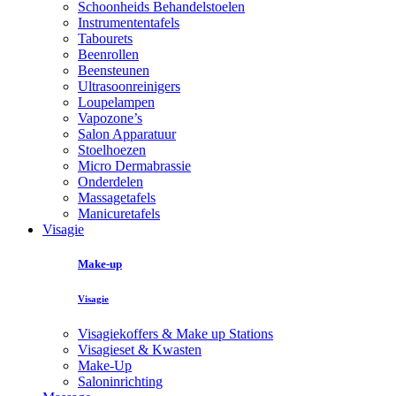
Schoonheids Behandelstoelen
Instrumententafels
Tabourets
Beenrollen
Beensteunen
Ultrasoonreinigers
Loupelampen
Vapozone’s
Salon Apparatuur
Stoelhoezen
Micro Dermabrassie
Onderdelen
Massagetafels
Manicuretafels
Visagie
Make-up
Visagie
Visagiekoffers & Make up Stations
Visagieset & Kwasten
Make-Up
Saloninrichting