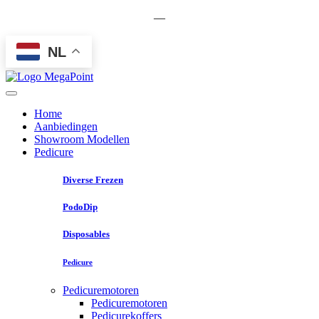
—
NL
Home
Aanbiedingen
Showroom Modellen
Pedicure
Diverse Frezen
PodoDip
Disposables
Pedicure
Pedicuremotoren
Pedicuremotoren
Pedicurekoffers