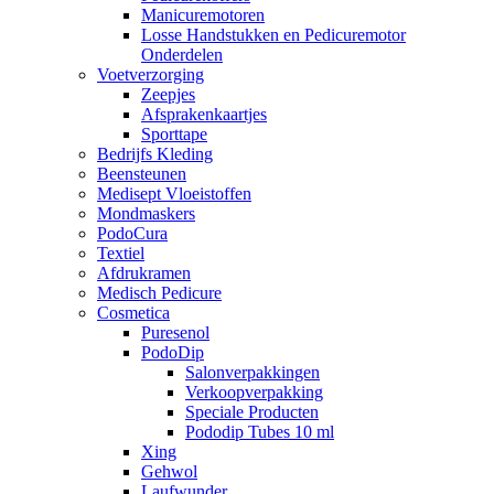
Manicuremotoren
Losse Handstukken en Pedicuremotor
Onderdelen
Voetverzorging
Zeepjes
Afsprakenkaartjes
Sporttape
Bedrijfs Kleding
Beensteunen
Medisept Vloeistoffen
Mondmaskers
PodoCura
Textiel
Afdrukramen
Medisch Pedicure
Cosmetica
Puresenol
PodoDip
Salonverpakkingen
Verkoopverpakking
Speciale Producten
Pododip Tubes 10 ml
Xing
Gehwol
Laufwunder