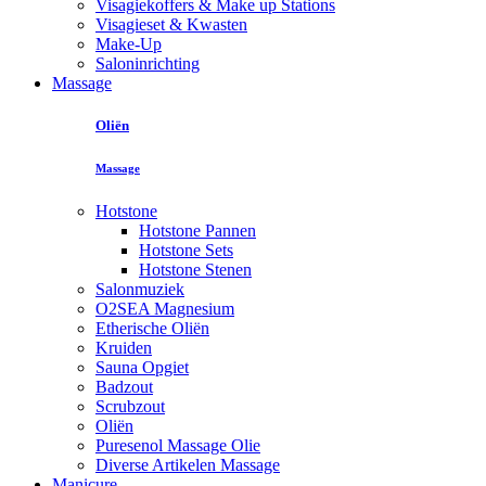
Visagiekoffers & Make up Stations
Visagieset & Kwasten
Make-Up
Saloninrichting
Massage
Oliën
Massage
Hotstone
Hotstone Pannen
Hotstone Sets
Hotstone Stenen
Salonmuziek
O2SEA Magnesium
Etherische Oliën
Kruiden
Sauna Opgiet
Badzout
Scrubzout
Oliën
Puresenol Massage Olie
Diverse Artikelen Massage
Manicure