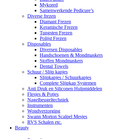
Mykored
Samenwerkende Pedicure’s
Diverse frezen
Diamant Frezen
Keramische Frezen
Tungsten Frezen
Polijst Frezen
Disposables
Diversen Disposables
Handschoenen & Mondmaskers
Stoffen Mondmaskers
Dental Towels
Schuur / Slijp kapjes
Slijpkapjes / Schuurkapjes
Complete Slijpkap Systemen
Anti Druk en Siliconen Hulpmiddelen
Flesjes & Potjes
Nagelbeugeltechniek
Instrumenten
Wondverzorging
Swann Morton Scalpel Mesjes
RVS Schalen etc.
Beauty