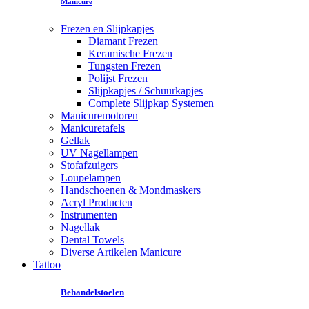
Manicure
Frezen en Slijpkapjes
Diamant Frezen
Keramische Frezen
Tungsten Frezen
Polijst Frezen
Slijpkapjes / Schuurkapjes
Complete Slijpkap Systemen
Manicuremotoren
Manicuretafels
Gellak
UV Nagellampen
Stofafzuigers
Loupelampen
Handschoenen & Mondmaskers
Acryl Producten
Instrumenten
Nagellak
Dental Towels
Diverse Artikelen Manicure
Tattoo
Behandelstoelen