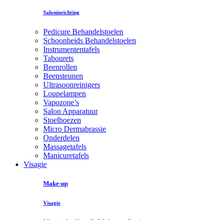
Saloninrichting
Pedicure Behandelstoelen
Schoonheids Behandelstoelen
Instrumententafels
Tabourets
Beenrollen
Beensteunen
Ultrasoonreinigers
Loupelampen
Vapozone’s
Salon Apparatuur
Stoelhoezen
Micro Dermabrassie
Onderdelen
Massagetafels
Manicuretafels
Visagie
Make-up
Visagie