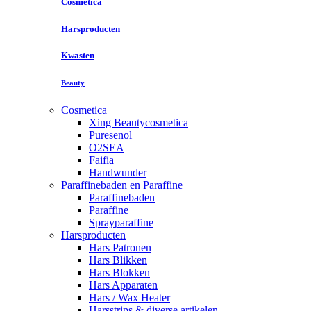
Cosmetica
Harsproducten
Kwasten
Beauty
Cosmetica
Xing Beautycosmetica
Puresenol
O2SEA
Faifia
Handwunder
Paraffinebaden en Paraffine
Paraffinebaden
Paraffine
Sprayparaffine
Harsproducten
Hars Patronen
Hars Blikken
Hars Blokken
Hars Apparaten
Hars / Wax Heater
Harsstrips & diverse artikelen