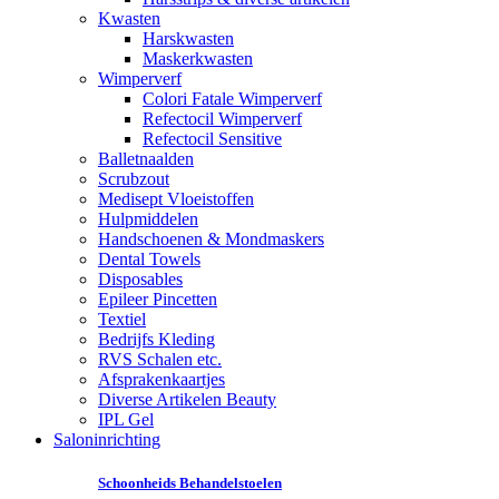
Kwasten
Harskwasten
Maskerkwasten
Wimperverf
Colori Fatale Wimperverf
Refectocil Wimperverf
Refectocil Sensitive
Balletnaalden
Scrubzout
Medisept Vloeistoffen
Hulpmiddelen
Handschoenen & Mondmaskers
Dental Towels
Disposables
Epileer Pincetten
Textiel
Bedrijfs Kleding
RVS Schalen etc.
Afsprakenkaartjes
Diverse Artikelen Beauty
IPL Gel
Saloninrichting
Schoonheids Behandelstoelen