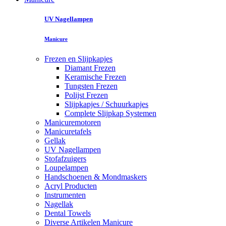
UV Nagellampen
Manicure
Frezen en Slijpkapjes
Diamant Frezen
Keramische Frezen
Tungsten Frezen
Polijst Frezen
Slijpkapjes / Schuurkapjes
Complete Slijpkap Systemen
Manicuremotoren
Manicuretafels
Gellak
UV Nagellampen
Stofafzuigers
Loupelampen
Handschoenen & Mondmaskers
Acryl Producten
Instrumenten
Nagellak
Dental Towels
Diverse Artikelen Manicure