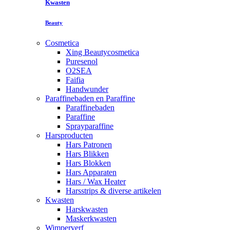
Kwasten
Beauty
Cosmetica
Xing Beautycosmetica
Puresenol
O2SEA
Faifia
Handwunder
Paraffinebaden en Paraffine
Paraffinebaden
Paraffine
Sprayparaffine
Harsproducten
Hars Patronen
Hars Blikken
Hars Blokken
Hars Apparaten
Hars / Wax Heater
Harsstrips & diverse artikelen
Kwasten
Harskwasten
Maskerkwasten
Wimperverf