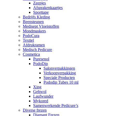
Zeepjes
Afsprakenkaartjes
Sporttape
Bedrijfs Kleding
Beensteunen
Medisept Vloeistoffen
Mondmaskers
PodoCura
Textiel
Afdrukramen
Medisch Pedicure
Cosmetica
Puresenol
PodoDip
Salonverpakkingen
Verkoopverpakking
Speciale Producten
Pododip Tubes 10 ml
Xing
Gehwol
Laufwunder
Mykored
Samenwerkende Pedicure’s
Diverse frezen
Diamant Frezen