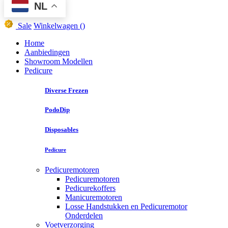
NL
Sale
Winkelwagen
()
Home
Aanbiedingen
Showroom Modellen
Pedicure
Diverse Frezen
PodoDip
Disposables
Pedicure
Pedicuremotoren
Pedicuremotoren
Pedicurekoffers
Manicuremotoren
Losse Handstukken en Pedicuremotor
Onderdelen
Voetverzorging