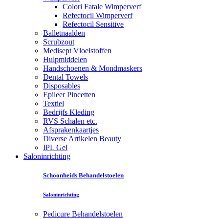
Colori Fatale Wimperverf
Refectocil Wimperverf
Refectocil Sensitive
Balletnaalden
Scrubzout
Medisept Vloeistoffen
Hulpmiddelen
Handschoenen & Mondmaskers
Dental Towels
Disposables
Epileer Pincetten
Textiel
Bedrijfs Kleding
RVS Schalen etc.
Afsprakenkaartjes
Diverse Artikelen Beauty
IPL Gel
Saloninrichting
Schoonheids Behandelstoelen
Saloninrichting
Pedicure Behandelstoelen