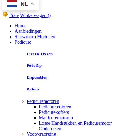
NL
Sale
Winkelwagen
()
Home
Aanbiedingen
Showroom Modellen
Pedicure
Diverse Frezen
PodoDip
Disposables
Pedicure
Pedicuremotoren
Pedicuremotoren
Pedicurekoffers
Manicuremotoren
Losse Handstukken en Pedicuremotor
Onderdelen
Voetverzorging