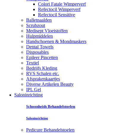
Colori Fatale Wimperverf
Refectocil Wimperverf
Refectocil Sensitive
Balletnaalden
Scrubzout
Medisept Vloeistoffen
Hulpmiddelen
Handschoenen & Mondmaskers
Dental Towels
Disposables
Epileer Pincetten
Textiel
Bedrijfs Kleding
RVS Schalen etc.
Afsprakenkaartjes
Diverse Artikelen Beauty
IPL Gel
Saloninrichting
Schoonheids Behandelstoelen
Saloninrichting
Pedicure Behandelstoelen