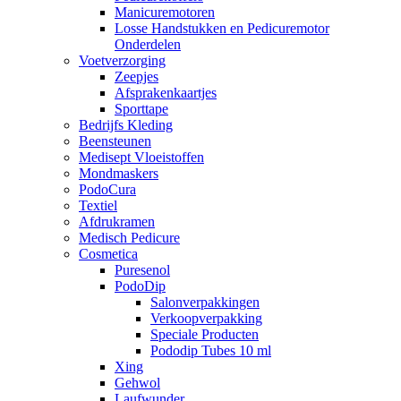
Manicuremotoren
Losse Handstukken en Pedicuremotor
Onderdelen
Voetverzorging
Zeepjes
Afsprakenkaartjes
Sporttape
Bedrijfs Kleding
Beensteunen
Medisept Vloeistoffen
Mondmaskers
PodoCura
Textiel
Afdrukramen
Medisch Pedicure
Cosmetica
Puresenol
PodoDip
Salonverpakkingen
Verkoopverpakking
Speciale Producten
Pododip Tubes 10 ml
Xing
Gehwol
Laufwunder