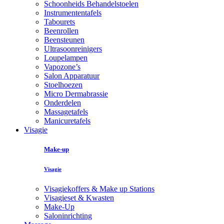
Schoonheids Behandelstoelen
Instrumententafels
Tabourets
Beenrollen
Beensteunen
Ultrasoonreinigers
Loupelampen
Vapozone’s
Salon Apparatuur
Stoelhoezen
Micro Dermabrassie
Onderdelen
Massagetafels
Manicuretafels
Visagie
Make-up
Visagie
Visagiekoffers & Make up Stations
Visagieset & Kwasten
Make-Up
Saloninrichting