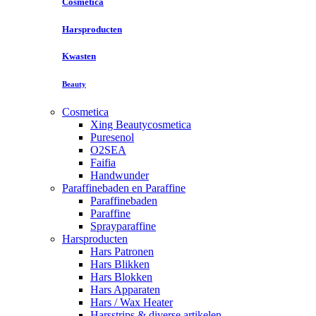
Cosmetica
Harsproducten
Kwasten
Beauty
Cosmetica
Xing Beautycosmetica
Puresenol
O2SEA
Faifia
Handwunder
Paraffinebaden en Paraffine
Paraffinebaden
Paraffine
Sprayparaffine
Harsproducten
Hars Patronen
Hars Blikken
Hars Blokken
Hars Apparaten
Hars / Wax Heater
Harsstrips & diverse artikelen