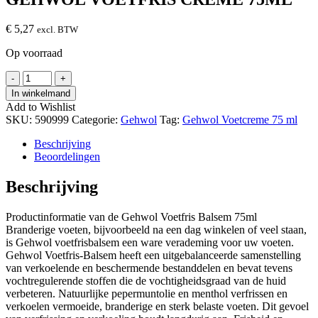
€
5,27
excl. BTW
Op voorraad
GEHWOL
-
+
VOETFRIS
In winkelmand
CREME
Add to Wishlist
75ML
SKU:
590999
Categorie:
Gehwol
Tag:
Gehwol Voetcreme 75 ml
hoeveelheid
Beschrijving
Beoordelingen
Beschrijving
Productinformatie van de Gehwol Voetfris Balsem 75ml
Branderige voeten, bijvoorbeeld na een dag winkelen of veel staan,
is Gehwol voetfrisbalsem een ware verademing voor uw voeten.
Gehwol Voetfris-Balsem heeft een uitgebalanceerde samenstelling
van verkoelende en beschermende bestanddelen en bevat tevens
vochtregulerende stoffen die de vochtigheidsgraad van de huid
verbeteren. Natuurlijke pepermuntolie en menthol verfrissen en
verkoelen vermoeide, branderige en sterk belaste voeten. Dit gevoel