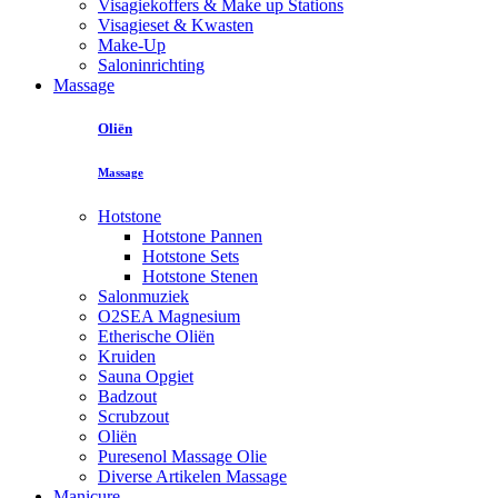
Visagiekoffers & Make up Stations
Visagieset & Kwasten
Make-Up
Saloninrichting
Massage
Oliën
Massage
Hotstone
Hotstone Pannen
Hotstone Sets
Hotstone Stenen
Salonmuziek
O2SEA Magnesium
Etherische Oliën
Kruiden
Sauna Opgiet
Badzout
Scrubzout
Oliën
Puresenol Massage Olie
Diverse Artikelen Massage
Manicure