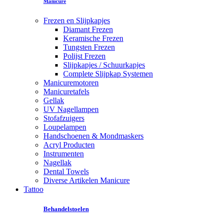
Manicure
Frezen en Slijpkapjes
Diamant Frezen
Keramische Frezen
Tungsten Frezen
Polijst Frezen
Slijpkapjes / Schuurkapjes
Complete Slijpkap Systemen
Manicuremotoren
Manicuretafels
Gellak
UV Nagellampen
Stofafzuigers
Loupelampen
Handschoenen & Mondmaskers
Acryl Producten
Instrumenten
Nagellak
Dental Towels
Diverse Artikelen Manicure
Tattoo
Behandelstoelen