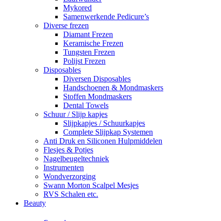
Mykored
Samenwerkende Pedicure’s
Diverse frezen
Diamant Frezen
Keramische Frezen
Tungsten Frezen
Polijst Frezen
Disposables
Diversen Disposables
Handschoenen & Mondmaskers
Stoffen Mondmaskers
Dental Towels
Schuur / Slijp kapjes
Slijpkapjes / Schuurkapjes
Complete Slijpkap Systemen
Anti Druk en Siliconen Hulpmiddelen
Flesjes & Potjes
Nagelbeugeltechniek
Instrumenten
Wondverzorging
Swann Morton Scalpel Mesjes
RVS Schalen etc.
Beauty