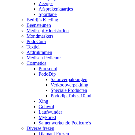
Zeepjes
Afsprakenkaartjes
Sporttape
Bedrijfs Kleding
Beensteunen
Medisept Vloeistoffen
Mondmaskers
PodoCura
Textiel
Afdrukramen
Medisch Pedicure
Cosmetica
Puresenol
PodoDip
Salonverpakkingen
Verkoopverpakking
Speciale Producten
Pododip Tubes 10 ml
Xing
Gehwol
Laufwunder
Mykored
Samenwerkende Pedicure’s
Diverse frezen
Diamant Frezen