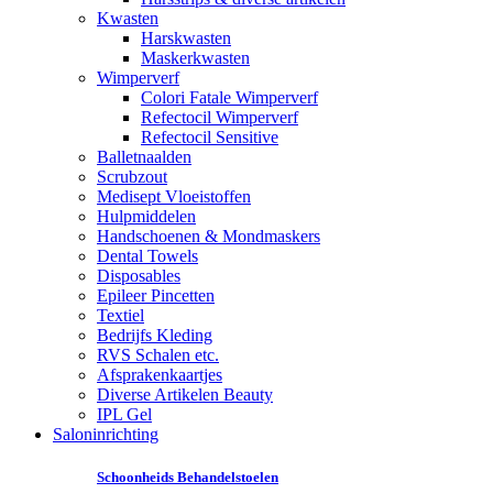
Kwasten
Harskwasten
Maskerkwasten
Wimperverf
Colori Fatale Wimperverf
Refectocil Wimperverf
Refectocil Sensitive
Balletnaalden
Scrubzout
Medisept Vloeistoffen
Hulpmiddelen
Handschoenen & Mondmaskers
Dental Towels
Disposables
Epileer Pincetten
Textiel
Bedrijfs Kleding
RVS Schalen etc.
Afsprakenkaartjes
Diverse Artikelen Beauty
IPL Gel
Saloninrichting
Schoonheids Behandelstoelen