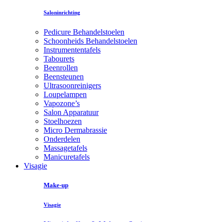
Saloninrichting
Pedicure Behandelstoelen
Schoonheids Behandelstoelen
Instrumententafels
Tabourets
Beenrollen
Beensteunen
Ultrasoonreinigers
Loupelampen
Vapozone’s
Salon Apparatuur
Stoelhoezen
Micro Dermabrassie
Onderdelen
Massagetafels
Manicuretafels
Visagie
Make-up
Visagie