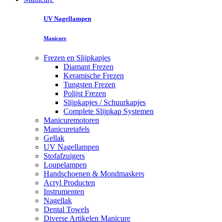
UV Nagellampen
Manicure
Frezen en Slijpkapjes
Diamant Frezen
Keramische Frezen
Tungsten Frezen
Polijst Frezen
Slijpkapjes / Schuurkapjes
Complete Slijpkap Systemen
Manicuremotoren
Manicuretafels
Gellak
UV Nagellampen
Stofafzuigers
Loupelampen
Handschoenen & Mondmaskers
Acryl Producten
Instrumenten
Nagellak
Dental Towels
Diverse Artikelen Manicure