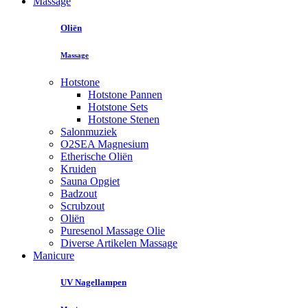
Massage
Oliën
Massage
Hotstone
Hotstone Pannen
Hotstone Sets
Hotstone Stenen
Salonmuziek
O2SEA Magnesium
Etherische Oliën
Kruiden
Sauna Opgiet
Badzout
Scrubzout
Oliën
Puresenol Massage Olie
Diverse Artikelen Massage
Manicure
UV Nagellampen