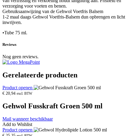
van verfrissing en verkoeling houdt langdurig aan. Frisheid en
verzorging voor voeten en benen.
Gebruiksaanwijzing van de Gehwol Voetfris Balsem
1-2 maal daags Gehwol Voetfris-Balsem dun opbrengen en licht
inwrijven.
•Tube 75 ml.
Reviews
Nog geen reviews.
Gerelateerde producten
Product openen
€
20,94
excl. BTW
Gehwol Fusskraft Groen 500 ml
Mail wanneer beschikbaar
Add to Wishlist
Product openen
€
25,35
excl. BTW