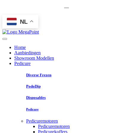
—
NL
Home
Aanbiedingen
Showroom Modellen
Pedicure
Diverse Frezen
PodoDip
Disposables
Pedicure
Pedicuremotoren
Pedicuremotoren
Pedicurekoffers