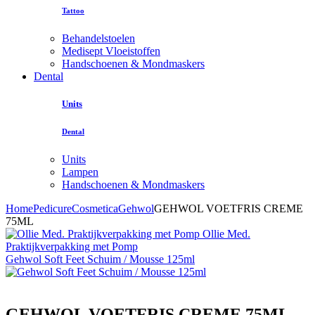
Tattoo
Behandelstoelen
Medisept Vloeistoffen
Handschoenen & Mondmaskers
Dental
Units
Dental
Units
Lampen
Handschoenen & Mondmaskers
Home
Pedicure
Cosmetica
Gehwol
GEHWOL VOETFRIS CREME
75ML
Ollie Med.
Praktijkverpakking met Pomp
Gehwol Soft Feet Schuim / Mousse 125ml
GEHWOL VOETFRIS CREME 75ML