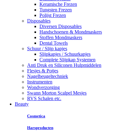
Keramische Frezen
Tungsten Frezen
Polijst Frezen
Disposables
Diversen Disposables
Handschoenen & Mondmaskers
Stoffen Mondmaskers
Dental Towels
Schuur / Slijp kapjes
Slijpkapjes / Schuurkapjes
Complete Slijpkap Systemen
Anti Druk en Siliconen Hulpmiddelen
Flesjes & Potjes
Nagelbeugeltechniek
Instrumenten
Wondverzorging
Swann Morton Scalpel Mesjes
RVS Schalen etc.
Beauty
Cosmetica
Harsproducten