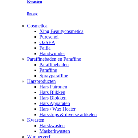
Kwasten
Beauty
Cosmetica
Xing Beautycosmetica
Puresenol
O2SEA
Faifia
Handwunder
Paraffinebaden en Paraffine
Paraffinebaden
Paraffine
Sprayparaffine
Harsproducten
Hars Patronen
Hars Blikken
Hars Blokken
Hars Apparaten
Hars / Wax Heater
Harsstrips & diverse artikelen
Kwasten
Harskwasten
Maskerkwasten
Wimperverf