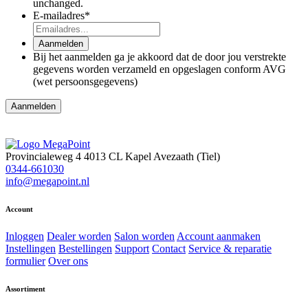
unchanged.
E-mailadres
*
Aanmelden
Bij het aanmelden ga je akkoord dat de door jou verstrekte
gegevens worden verzameld en opgeslagen conform AVG
(wet persoonsgegevens)
Aanmelden
Provincialeweg 4
4013 CL Kapel Avezaath (Tiel)
0344-661030
info@megapoint.nl
Account
Inloggen
Dealer worden
Salon worden
Account aanmaken
Instellingen
Bestellingen
Support
Contact
Service & reparatie
formulier
Over ons
Assortiment