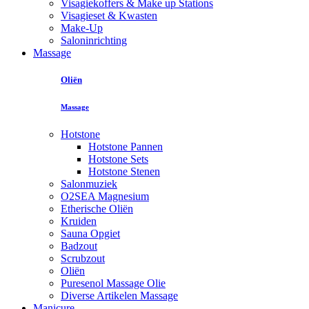
Visagiekoffers & Make up Stations
Visagieset & Kwasten
Make-Up
Saloninrichting
Massage
Oliën
Massage
Hotstone
Hotstone Pannen
Hotstone Sets
Hotstone Stenen
Salonmuziek
O2SEA Magnesium
Etherische Oliën
Kruiden
Sauna Opgiet
Badzout
Scrubzout
Oliën
Puresenol Massage Olie
Diverse Artikelen Massage
Manicure