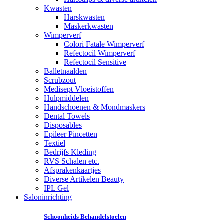
Kwasten
Harskwasten
Maskerkwasten
Wimperverf
Colori Fatale Wimperverf
Refectocil Wimperverf
Refectocil Sensitive
Balletnaalden
Scrubzout
Medisept Vloeistoffen
Hulpmiddelen
Handschoenen & Mondmaskers
Dental Towels
Disposables
Epileer Pincetten
Textiel
Bedrijfs Kleding
RVS Schalen etc.
Afsprakenkaartjes
Diverse Artikelen Beauty
IPL Gel
Saloninrichting
Schoonheids Behandelstoelen