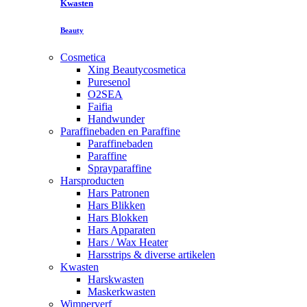
Kwasten
Beauty
Cosmetica
Xing Beautycosmetica
Puresenol
O2SEA
Faifia
Handwunder
Paraffinebaden en Paraffine
Paraffinebaden
Paraffine
Sprayparaffine
Harsproducten
Hars Patronen
Hars Blikken
Hars Blokken
Hars Apparaten
Hars / Wax Heater
Harsstrips & diverse artikelen
Kwasten
Harskwasten
Maskerkwasten
Wimperverf