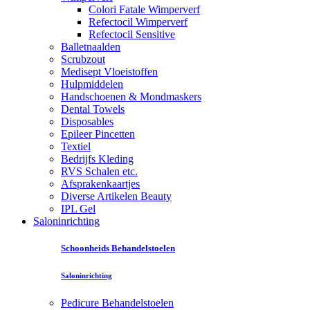
Colori Fatale Wimperverf
Refectocil Wimperverf
Refectocil Sensitive
Balletnaalden
Scrubzout
Medisept Vloeistoffen
Hulpmiddelen
Handschoenen & Mondmaskers
Dental Towels
Disposables
Epileer Pincetten
Textiel
Bedrijfs Kleding
RVS Schalen etc.
Afsprakenkaartjes
Diverse Artikelen Beauty
IPL Gel
Saloninrichting
Schoonheids Behandelstoelen
Saloninrichting
Pedicure Behandelstoelen