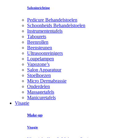
Saloninrichting
Pedicure Behandelstoelen
Schoonheids Behandelstoelen
Instrumententafels
Tabourets
Beenrollen
Beensteunen
Ultrasoonreinigers
Loupelampen
Vapozone’s
Salon Apparatuur
Stoelhoezen
Micro Dermabrassie
Onderdelen
Massagetafels
Manicuretafels
Visagie
Make-up
Visagie