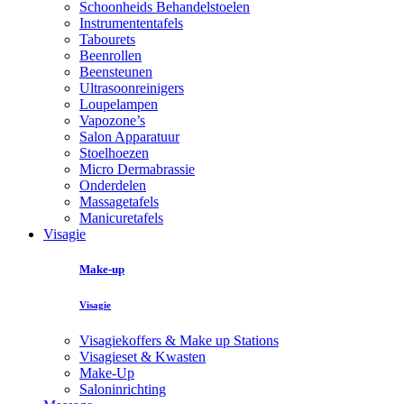
Schoonheids Behandelstoelen
Instrumententafels
Tabourets
Beenrollen
Beensteunen
Ultrasoonreinigers
Loupelampen
Vapozone’s
Salon Apparatuur
Stoelhoezen
Micro Dermabrassie
Onderdelen
Massagetafels
Manicuretafels
Visagie
Make-up
Visagie
Visagiekoffers & Make up Stations
Visagieset & Kwasten
Make-Up
Saloninrichting