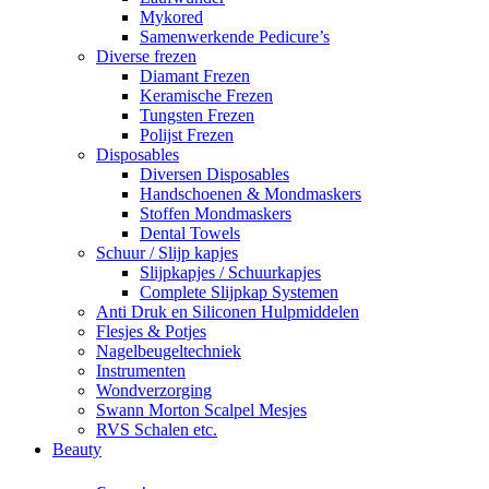
Mykored
Samenwerkende Pedicure’s
Diverse frezen
Diamant Frezen
Keramische Frezen
Tungsten Frezen
Polijst Frezen
Disposables
Diversen Disposables
Handschoenen & Mondmaskers
Stoffen Mondmaskers
Dental Towels
Schuur / Slijp kapjes
Slijpkapjes / Schuurkapjes
Complete Slijpkap Systemen
Anti Druk en Siliconen Hulpmiddelen
Flesjes & Potjes
Nagelbeugeltechniek
Instrumenten
Wondverzorging
Swann Morton Scalpel Mesjes
RVS Schalen etc.
Beauty