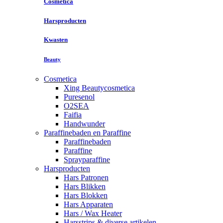
Cosmetica
Harsproducten
Kwasten
Beauty
Cosmetica
Xing Beautycosmetica
Puresenol
O2SEA
Faifia
Handwunder
Paraffinebaden en Paraffine
Paraffinebaden
Paraffine
Sprayparaffine
Harsproducten
Hars Patronen
Hars Blikken
Hars Blokken
Hars Apparaten
Hars / Wax Heater
Harsstrips & diverse artikelen