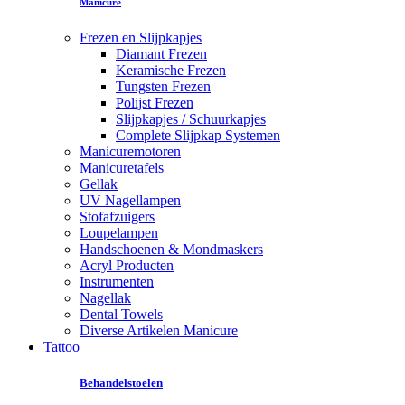
Manicure
Frezen en Slijpkapjes
Diamant Frezen
Keramische Frezen
Tungsten Frezen
Polijst Frezen
Slijpkapjes / Schuurkapjes
Complete Slijpkap Systemen
Manicuremotoren
Manicuretafels
Gellak
UV Nagellampen
Stofafzuigers
Loupelampen
Handschoenen & Mondmaskers
Acryl Producten
Instrumenten
Nagellak
Dental Towels
Diverse Artikelen Manicure
Tattoo
Behandelstoelen