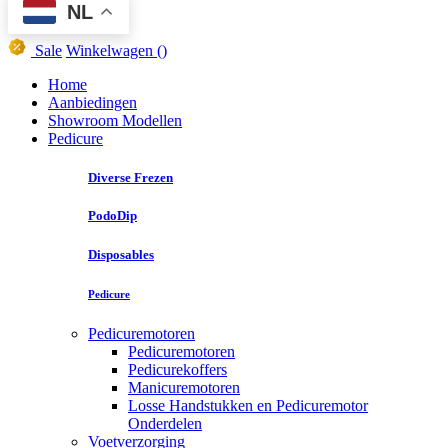
NL
Sale
Winkelwagen
()
Home
Aanbiedingen
Showroom Modellen
Pedicure
Diverse Frezen
PodoDip
Disposables
Pedicure
Pedicuremotoren
Pedicuremotoren
Pedicurekoffers
Manicuremotoren
Losse Handstukken en Pedicuremotor
Onderdelen
Voetverzorging