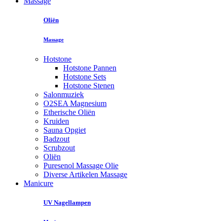
Massage
Oliën
Massage
Hotstone
Hotstone Pannen
Hotstone Sets
Hotstone Stenen
Salonmuziek
O2SEA Magnesium
Etherische Oliën
Kruiden
Sauna Opgiet
Badzout
Scrubzout
Oliën
Puresenol Massage Olie
Diverse Artikelen Massage
Manicure
UV Nagellampen