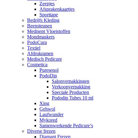
Zeepjes
Afsprakenkaartjes
Sporttape
Bedrijfs Kleding
Beensteunen
Medisept Vloeistoffen
Mondmaskers
PodoCura
Textiel
Afdrukramen
Medisch Pedicure
Cosmetica
Puresenol
PodoDip
Salonverpakkingen
Verkoopverpakking
Speciale Producten
Pododip Tubes 10 ml
Xing
Gehwol
Laufwunder
Mykored
Samenwerkende Pedicure’s
Diverse frezen
Diamant Frezen