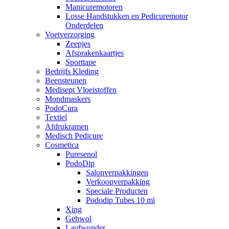
Manicuremotoren
Losse Handstukken en Pedicuremotor
Onderdelen
Voetverzorging
Zeepjes
Afsprakenkaartjes
Sporttape
Bedrijfs Kleding
Beensteunen
Medisept Vloeistoffen
Mondmaskers
PodoCura
Textiel
Afdrukramen
Medisch Pedicure
Cosmetica
Puresenol
PodoDip
Salonverpakkingen
Verkoopverpakking
Speciale Producten
Pododip Tubes 10 ml
Xing
Gehwol
Laufwunder