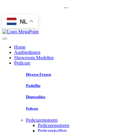
—
NL
Home
Aanbiedingen
Showroom Modellen
Pedicure
Diverse Frezen
PodoDip
Disposables
Pedicure
Pedicuremotoren
Pedicuremotoren
Pedicurekoffers