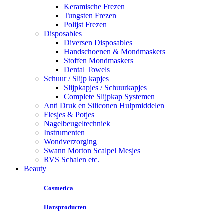
Keramische Frezen
Tungsten Frezen
Polijst Frezen
Disposables
Diversen Disposables
Handschoenen & Mondmaskers
Stoffen Mondmaskers
Dental Towels
Schuur / Slijp kapjes
Slijpkapjes / Schuurkapjes
Complete Slijpkap Systemen
Anti Druk en Siliconen Hulpmiddelen
Flesjes & Potjes
Nagelbeugeltechniek
Instrumenten
Wondverzorging
Swann Morton Scalpel Mesjes
RVS Schalen etc.
Beauty
Cosmetica
Harsproducten