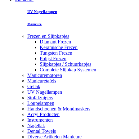
UV Nagellampen
Manicure
Frezen en Slijpkapjes
Diamant Frezen
Keramische Frezen
Tungsten Frezen
Polijst Frezen
Slijpkapjes / Schuurkapjes
Complete Slijpkap Systemen
Manicuremotoren
Manicuretafels
Gellak
UV Nagellampen
Stofafzuigers
Loupelampen
Handschoenen & Mondmaskers
Acryl Producten
Instrumenten
Nagellak
Dental Towels
Diverse Artikelen Manicure