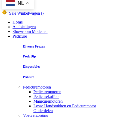
NL
Sale
Winkelwagen
()
Home
Aanbiedingen
Showroom Modellen
Pedicure
Diverse Frezen
PodoDip
Disposables
Pedicure
Pedicuremotoren
Pedicuremotoren
Pedicurekoffers
Manicuremotoren
Losse Handstukken en Pedicuremotor
Onderdelen
Voetverzorging