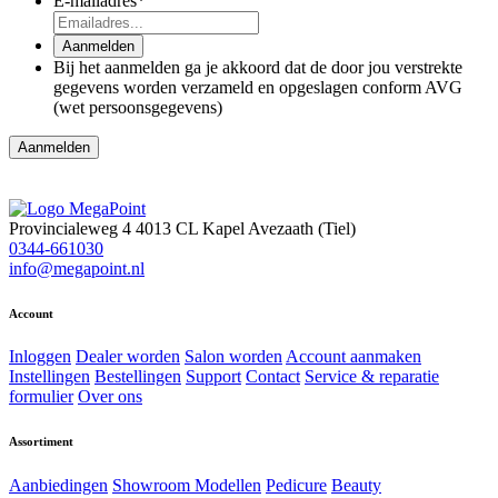
E-mailadres
*
Aanmelden
Bij het aanmelden ga je akkoord dat de door jou verstrekte
gegevens worden verzameld en opgeslagen conform AVG
(wet persoonsgegevens)
Provincialeweg 4
4013 CL Kapel Avezaath (Tiel)
0344-661030
info@megapoint.nl
Account
Inloggen
Dealer worden
Salon worden
Account aanmaken
Instellingen
Bestellingen
Support
Contact
Service & reparatie
formulier
Over ons
Assortiment
Aanbiedingen
Showroom Modellen
Pedicure
Beauty