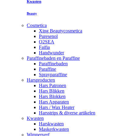
Kwasten
Beauty
Cosmetica
Xing Beautycosmetica
Puresenol
O2SEA
Faifia
Handwunder
Paraffinebaden en Paraffine
Paraffinebaden
Paraffine
Sprayparaffine
Harsproducten
Hars Patronen
Hars Blikken
Hars Blokken
Hars Apparaten
Hars / Wax Heater
Harsstrips & diverse artikelen
Kwasten
Harskwasten
Maskerkwasten
Wimperverf