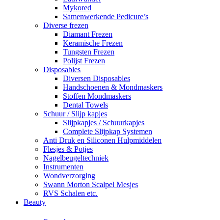
Mykored
Samenwerkende Pedicure’s
Diverse frezen
Diamant Frezen
Keramische Frezen
Tungsten Frezen
Polijst Frezen
Disposables
Diversen Disposables
Handschoenen & Mondmaskers
Stoffen Mondmaskers
Dental Towels
Schuur / Slijp kapjes
Slijpkapjes / Schuurkapjes
Complete Slijpkap Systemen
Anti Druk en Siliconen Hulpmiddelen
Flesjes & Potjes
Nagelbeugeltechniek
Instrumenten
Wondverzorging
Swann Morton Scalpel Mesjes
RVS Schalen etc.
Beauty