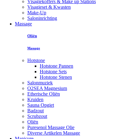
Visagiekoffers & Make up Stations
Visagieset & Kwasten
Make-Up
Saloninrichting
Massage
Oliën
Massage
Hotstone
Hotstone Pannen
Hotstone Sets
Hotstone Stenen
Salonmuziek
O2SEA Magnesium
Etherische Oliën
Kruiden
Sauna Opgiet
Badzout
Scrubzout
Oliën
Puresenol Massage Olie
Diverse Artikelen Massage
Manicure