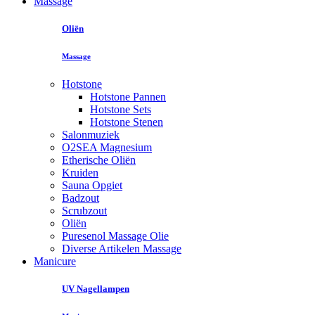
Massage
Oliën
Massage
Hotstone
Hotstone Pannen
Hotstone Sets
Hotstone Stenen
Salonmuziek
O2SEA Magnesium
Etherische Oliën
Kruiden
Sauna Opgiet
Badzout
Scrubzout
Oliën
Puresenol Massage Olie
Diverse Artikelen Massage
Manicure
UV Nagellampen