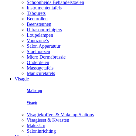
Schoonheids Behandelstoelen
Instrumententafels
Tabourets
Beenrollen
Beensteunen
Ultrasoonreinigers
Loupelampen
Vapozone’s
Salon Apparatuur
Stoelhoezen
Micro Dermabrassie
Onderdelen
Massagetafels
Manicuretafels
Visagie
Make-up
Visagie
Visagiekoffers & Make up Stations
Visagieset & Kwasten
Make-Up
Saloninrichting