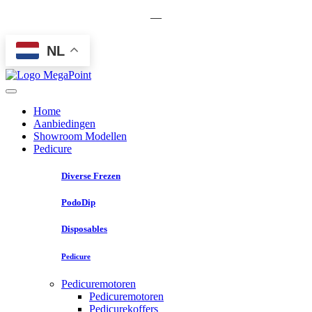
—
NL
Home
Aanbiedingen
Showroom Modellen
Pedicure
Diverse Frezen
PodoDip
Disposables
Pedicure
Pedicuremotoren
Pedicuremotoren
Pedicurekoffers