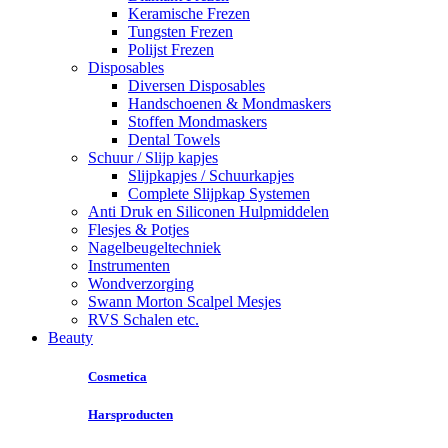
Keramische Frezen
Tungsten Frezen
Polijst Frezen
Disposables
Diversen Disposables
Handschoenen & Mondmaskers
Stoffen Mondmaskers
Dental Towels
Schuur / Slijp kapjes
Slijpkapjes / Schuurkapjes
Complete Slijpkap Systemen
Anti Druk en Siliconen Hulpmiddelen
Flesjes & Potjes
Nagelbeugeltechniek
Instrumenten
Wondverzorging
Swann Morton Scalpel Mesjes
RVS Schalen etc.
Beauty
Cosmetica
Harsproducten