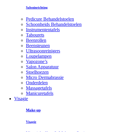
Saloninrichting
Pedicure Behandelstoelen
Schoonheids Behandelstoelen
Instrumententafels
Tabourets
Beenrollen
Beensteunen
Ultrasoonreinigers
Loupelampen
Vapozone’s
Salon Apparatuur
Stoelhoezen
Micro Dermabrassie
Onderdelen
Massagetafels
Manicuretafels
Visagie
Make-up
Visagie