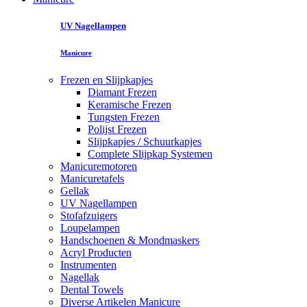
UV Nagellampen
Manicure
Frezen en Slijpkapjes
Diamant Frezen
Keramische Frezen
Tungsten Frezen
Polijst Frezen
Slijpkapjes / Schuurkapjes
Complete Slijpkap Systemen
Manicuremotoren
Manicuretafels
Gellak
UV Nagellampen
Stofafzuigers
Loupelampen
Handschoenen & Mondmaskers
Acryl Producten
Instrumenten
Nagellak
Dental Towels
Diverse Artikelen Manicure