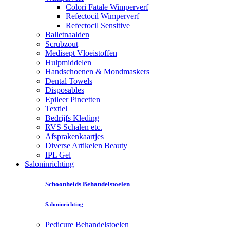
Colori Fatale Wimperverf
Refectocil Wimperverf
Refectocil Sensitive
Balletnaalden
Scrubzout
Medisept Vloeistoffen
Hulpmiddelen
Handschoenen & Mondmaskers
Dental Towels
Disposables
Epileer Pincetten
Textiel
Bedrijfs Kleding
RVS Schalen etc.
Afsprakenkaartjes
Diverse Artikelen Beauty
IPL Gel
Saloninrichting
Schoonheids Behandelstoelen
Saloninrichting
Pedicure Behandelstoelen