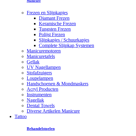
Manicure
Frezen en Slijpkapjes
Diamant Frezen
Keramische Frezen
Tungsten Frezen
Polijst Frezen
Slijpkapjes / Schuurkapjes
Complete Slijpkap Systemen
Manicuremotoren
Manicuretafels
Gellak
UV Nagellampen
Stofafzuigers
Loupelampen
Handschoenen & Mondmaskers
Acryl Producten
Instrumenten
Nagellak
Dental Towels
Diverse Artikelen Manicure
Tattoo
Behandelstoelen