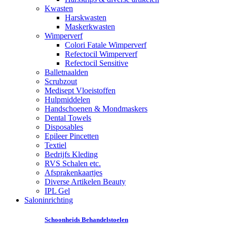
Kwasten
Harskwasten
Maskerkwasten
Wimperverf
Colori Fatale Wimperverf
Refectocil Wimperverf
Refectocil Sensitive
Balletnaalden
Scrubzout
Medisept Vloeistoffen
Hulpmiddelen
Handschoenen & Mondmaskers
Dental Towels
Disposables
Epileer Pincetten
Textiel
Bedrijfs Kleding
RVS Schalen etc.
Afsprakenkaartjes
Diverse Artikelen Beauty
IPL Gel
Saloninrichting
Schoonheids Behandelstoelen