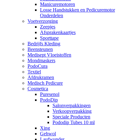
Manicuremotoren
Losse Handstukken en Pedicuremotor
Onderdelen
Voetverzorging
Zeepjes
Afsprakenkaartjes
Sporttape
Bedrijfs Kleding
Beensteunen
Medisept Vloeistoffen
Mondmaskers
PodoCura
Textiel
Afdrukramen
Medisch Pedicure
Cosmetica
Puresenol
PodoDip
Salonverpakkingen
Verkoopverpakking
Speciale Producten
Pododip Tubes 10 ml
Xing
Gehwol
Laufwunder