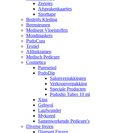
Zeepjes
Afsprakenkaartjes
Sporttape
Bedrijfs Kleding
Beensteunen
Medisept Vloeistoffen
Mondmaskers
PodoCura
Textiel
Afdrukramen
Medisch Pedicure
Cosmetica
Puresenol
PodoDip
Salonverpakkingen
Verkoopverpakking
Speciale Producten
Pododip Tubes 10 ml
Xing
Gehwol
Laufwunder
Mykored
Samenwerkende Pedicure’s
Diverse frezen
Diamant Frezen