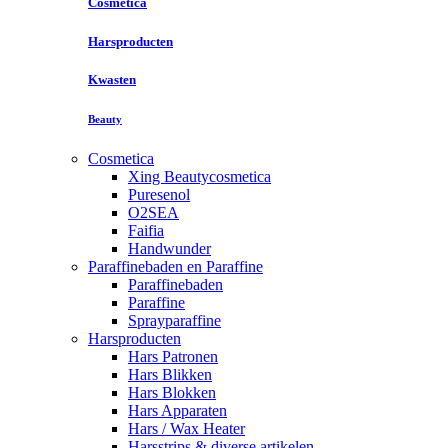
Cosmetica
Harsproducten
Kwasten
Beauty
Cosmetica
Xing Beautycosmetica
Puresenol
O2SEA
Faifia
Handwunder
Paraffinebaden en Paraffine
Paraffinebaden
Paraffine
Sprayparaffine
Harsproducten
Hars Patronen
Hars Blikken
Hars Blokken
Hars Apparaten
Hars / Wax Heater
Harsstrips & diverse artikelen