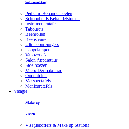
Saloninrichting
Pedicure Behandelstoelen
Schoonheids Behandelstoelen
Instrumententafels
Tabourets
Beenrollen
Beensteunen
Ultrasoonreinigers
Loupelampen
Vapozone’s
Salon Apparatuur
Stoelhoezen
Micro Dermabrassie
Onderdelen
Massagetafels
Manicuretafels
Visagie
Make-up
Visagie
Visagiekoffers & Make up Stations