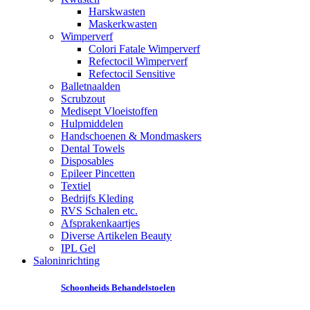
Harskwasten
Maskerkwasten
Wimperverf
Colori Fatale Wimperverf
Refectocil Wimperverf
Refectocil Sensitive
Balletnaalden
Scrubzout
Medisept Vloeistoffen
Hulpmiddelen
Handschoenen & Mondmaskers
Dental Towels
Disposables
Epileer Pincetten
Textiel
Bedrijfs Kleding
RVS Schalen etc.
Afsprakenkaartjes
Diverse Artikelen Beauty
IPL Gel
Saloninrichting
Schoonheids Behandelstoelen