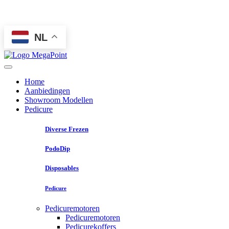
NL
Home
Aanbiedingen
Showroom Modellen
Pedicure
Diverse Frezen
PodoDip
Disposables
Pedicure
Pedicuremotoren
Pedicuremotoren
Pedicurekoffers