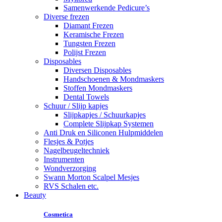
Samenwerkende Pedicure’s
Diverse frezen
Diamant Frezen
Keramische Frezen
Tungsten Frezen
Polijst Frezen
Disposables
Diversen Disposables
Handschoenen & Mondmaskers
Stoffen Mondmaskers
Dental Towels
Schuur / Slijp kapjes
Slijpkapjes / Schuurkapjes
Complete Slijpkap Systemen
Anti Druk en Siliconen Hulpmiddelen
Flesjes & Potjes
Nagelbeugeltechniek
Instrumenten
Wondverzorging
Swann Morton Scalpel Mesjes
RVS Schalen etc.
Beauty
Cosmetica