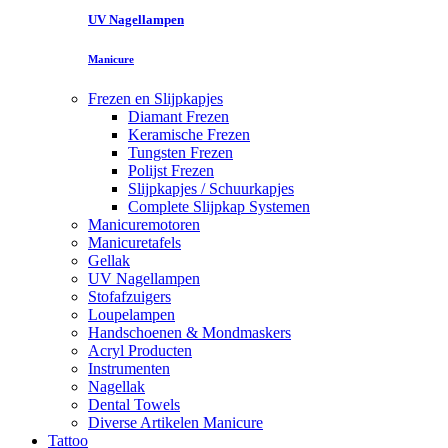
UV Nagellampen
Manicure
Frezen en Slijpkapjes
Diamant Frezen
Keramische Frezen
Tungsten Frezen
Polijst Frezen
Slijpkapjes / Schuurkapjes
Complete Slijpkap Systemen
Manicuremotoren
Manicuretafels
Gellak
UV Nagellampen
Stofafzuigers
Loupelampen
Handschoenen & Mondmaskers
Acryl Producten
Instrumenten
Nagellak
Dental Towels
Diverse Artikelen Manicure
Tattoo