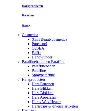
Harsproducten
Kwasten
Beauty
Cosmetica
Xing Beautycosmetica
Puresenol
O2SEA
Faifia
Handwunder
Paraffinebaden en Paraffine
Paraffinebaden
Paraffine
Sprayparaffine
Harsproducten
Hars Patronen
Hars Blikken
Hars Blokken
Hars Apparaten
Hars / Wax Heater
Harsstrips & diverse artikelen
Kwasten