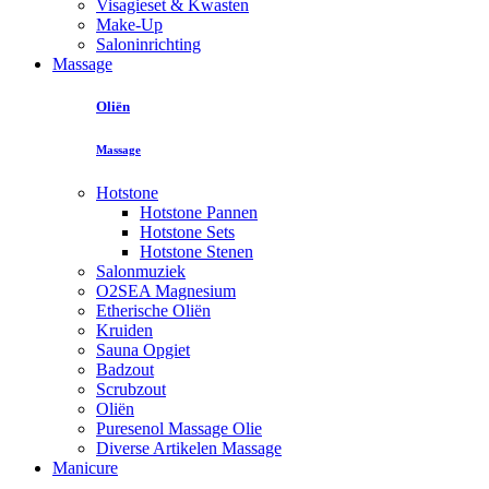
Visagieset & Kwasten
Make-Up
Saloninrichting
Massage
Oliën
Massage
Hotstone
Hotstone Pannen
Hotstone Sets
Hotstone Stenen
Salonmuziek
O2SEA Magnesium
Etherische Oliën
Kruiden
Sauna Opgiet
Badzout
Scrubzout
Oliën
Puresenol Massage Olie
Diverse Artikelen Massage
Manicure