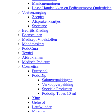
Manicuremotoren
Losse Handstukken en Pedicuremotor Onderdelen
Voetverzorging
Zeepjes
Afsprakenkaartjes
Sporttape
Bedrijfs Kleding
Beensteunen
Medisept Vloeistoffen
Mondmaskers
PodoCura
Textiel
Afdrukramen
Medisch Pedicure
Cosmetica
Puresenol
PodoDip
Salonverpakkingen
Verkoopverpakking
Speciale Producten
Pododip Tubes 10 ml
Xing
Gehwol
Laufwunder
Mykored