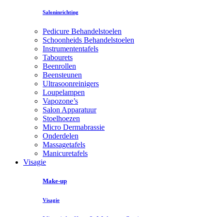
Saloninrichting
Pedicure Behandelstoelen
Schoonheids Behandelstoelen
Instrumententafels
Tabourets
Beenrollen
Beensteunen
Ultrasoonreinigers
Loupelampen
Vapozone’s
Salon Apparatuur
Stoelhoezen
Micro Dermabrassie
Onderdelen
Massagetafels
Manicuretafels
Visagie
Make-up
Visagie