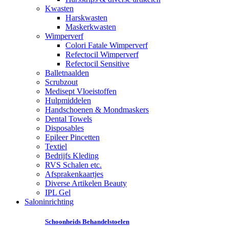
Kwasten
Harskwasten
Maskerkwasten
Wimperverf
Colori Fatale Wimperverf
Refectocil Wimperverf
Refectocil Sensitive
Balletnaalden
Scrubzout
Medisept Vloeistoffen
Hulpmiddelen
Handschoenen & Mondmaskers
Dental Towels
Disposables
Epileer Pincetten
Textiel
Bedrijfs Kleding
RVS Schalen etc.
Afsprakenkaartjes
Diverse Artikelen Beauty
IPL Gel
Saloninrichting
Schoonheids Behandelstoelen