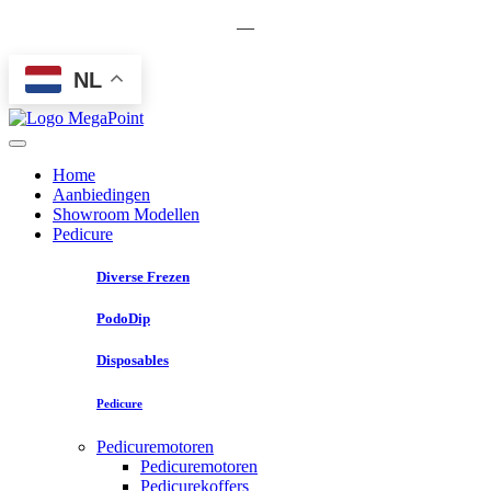
—
NL
Home
Aanbiedingen
Showroom Modellen
Pedicure
Diverse Frezen
PodoDip
Disposables
Pedicure
Pedicuremotoren
Pedicuremotoren
Pedicurekoffers