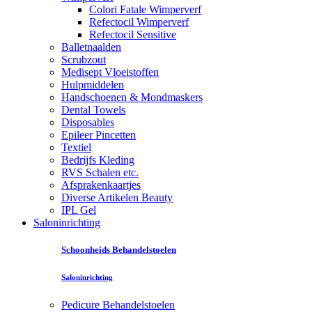
Colori Fatale Wimperverf
Refectocil Wimperverf
Refectocil Sensitive
Balletnaalden
Scrubzout
Medisept Vloeistoffen
Hulpmiddelen
Handschoenen & Mondmaskers
Dental Towels
Disposables
Epileer Pincetten
Textiel
Bedrijfs Kleding
RVS Schalen etc.
Afsprakenkaartjes
Diverse Artikelen Beauty
IPL Gel
Saloninrichting
Schoonheids Behandelstoelen
Saloninrichting
Pedicure Behandelstoelen