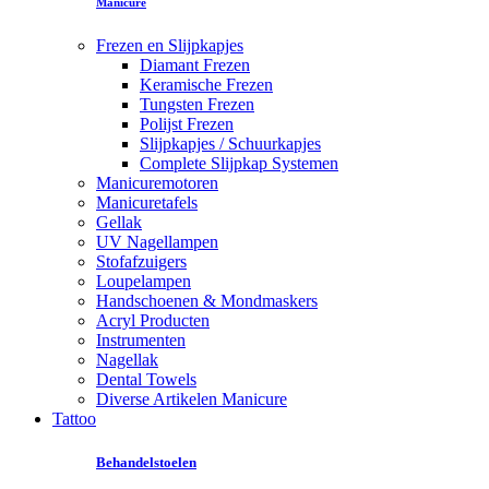
Manicure
Frezen en Slijpkapjes
Diamant Frezen
Keramische Frezen
Tungsten Frezen
Polijst Frezen
Slijpkapjes / Schuurkapjes
Complete Slijpkap Systemen
Manicuremotoren
Manicuretafels
Gellak
UV Nagellampen
Stofafzuigers
Loupelampen
Handschoenen & Mondmaskers
Acryl Producten
Instrumenten
Nagellak
Dental Towels
Diverse Artikelen Manicure
Tattoo
Behandelstoelen