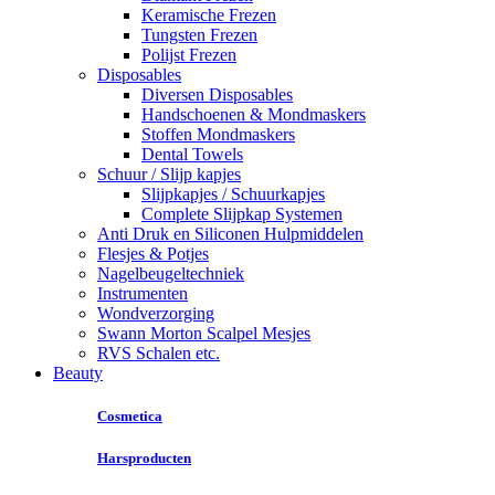
Keramische Frezen
Tungsten Frezen
Polijst Frezen
Disposables
Diversen Disposables
Handschoenen & Mondmaskers
Stoffen Mondmaskers
Dental Towels
Schuur / Slijp kapjes
Slijpkapjes / Schuurkapjes
Complete Slijpkap Systemen
Anti Druk en Siliconen Hulpmiddelen
Flesjes & Potjes
Nagelbeugeltechniek
Instrumenten
Wondverzorging
Swann Morton Scalpel Mesjes
RVS Schalen etc.
Beauty
Cosmetica
Harsproducten