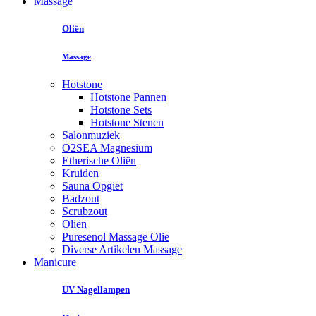
Massage
Oliën
Massage
Hotstone
Hotstone Pannen
Hotstone Sets
Hotstone Stenen
Salonmuziek
O2SEA Magnesium
Etherische Oliën
Kruiden
Sauna Opgiet
Badzout
Scrubzout
Oliën
Puresenol Massage Olie
Diverse Artikelen Massage
Manicure
UV Nagellampen