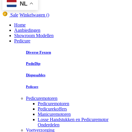
NL
Sale
Winkelwagen
()
Home
Aanbiedingen
Showroom Modellen
Pedicure
Diverse Frezen
PodoDip
Disposables
Pedicure
Pedicuremotoren
Pedicuremotoren
Pedicurekoffers
Manicuremotoren
Losse Handstukken en Pedicuremotor
Onderdelen
Voetverzorging