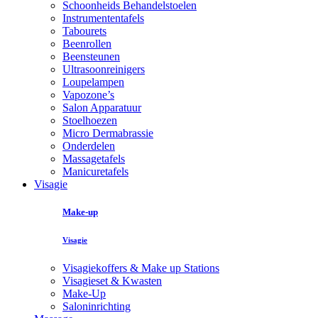
Schoonheids Behandelstoelen
Instrumententafels
Tabourets
Beenrollen
Beensteunen
Ultrasoonreinigers
Loupelampen
Vapozone’s
Salon Apparatuur
Stoelhoezen
Micro Dermabrassie
Onderdelen
Massagetafels
Manicuretafels
Visagie
Make-up
Visagie
Visagiekoffers & Make up Stations
Visagieset & Kwasten
Make-Up
Saloninrichting