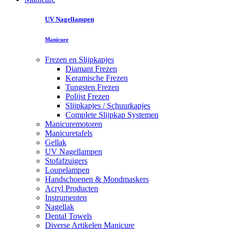
UV Nagellampen
Manicure
Frezen en Slijpkapjes
Diamant Frezen
Keramische Frezen
Tungsten Frezen
Polijst Frezen
Slijpkapjes / Schuurkapjes
Complete Slijpkap Systemen
Manicuremotoren
Manicuretafels
Gellak
UV Nagellampen
Stofafzuigers
Loupelampen
Handschoenen & Mondmaskers
Acryl Producten
Instrumenten
Nagellak
Dental Towels
Diverse Artikelen Manicure