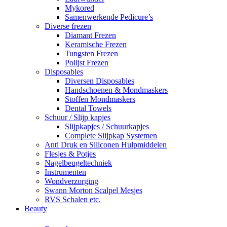
Mykored
Samenwerkende Pedicure’s
Diverse frezen
Diamant Frezen
Keramische Frezen
Tungsten Frezen
Polijst Frezen
Disposables
Diversen Disposables
Handschoenen & Mondmaskers
Stoffen Mondmaskers
Dental Towels
Schuur / Slijp kapjes
Slijpkapjes / Schuurkapjes
Complete Slijpkap Systemen
Anti Druk en Siliconen Hulpmiddelen
Flesjes & Potjes
Nagelbeugeltechniek
Instrumenten
Wondverzorging
Swann Morton Scalpel Mesjes
RVS Schalen etc.
Beauty