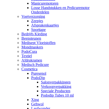
Manicuremotoren
Losse Handstukken en Pedicuremotor
Onderdelen
Voetverzorging
Zeepjes
Afsprakenkaartjes
Sporttape
Bedrijfs Kleding
Beensteunen
Medisept Vloeistoffen
Mondmaskers
PodoCura
Textiel
Afdrukramen
Medisch Pedicure
Cosmetica
Puresenol
PodoDip
Salonverpakkingen
Verkoopverpakking
Speciale Producten
Pododip Tubes 10 ml
Xing
Gehwol
Laufwunder