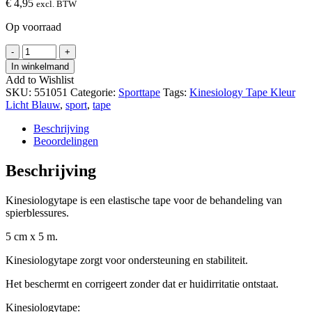
€
4,95
excl. BTW
Op voorraad
Kinesiology
-
+
Tape
In winkelmand
Kleur
Add to Wishlist
Licht
SKU:
551051
Categorie:
Sporttape
Tags:
Kinesiology Tape Kleur
Blauw
Licht Blauw
,
sport
,
tape
hoeveelheid
Beschrijving
Beoordelingen
Beschrijving
Kinesiologytape is een elastische tape voor de behandeling van
spierblessures.
5 cm x 5 m.
Kinesiologytape zorgt voor ondersteuning en stabiliteit.
Het beschermt en corrigeert zonder dat er huidirritatie ontstaat.
Kinesiologytape: