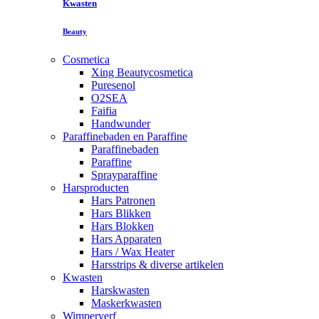
Kwasten
Beauty
Cosmetica
Xing Beautycosmetica
Puresenol
O2SEA
Faifia
Handwunder
Paraffinebaden en Paraffine
Paraffinebaden
Paraffine
Sprayparaffine
Harsproducten
Hars Patronen
Hars Blikken
Hars Blokken
Hars Apparaten
Hars / Wax Heater
Harsstrips & diverse artikelen
Kwasten
Harskwasten
Maskerkwasten
Wimperverf