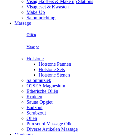
Visagiekoffers & Make up Stations
Visagieset & Kwasten
Make-Up
Saloninrichting
Massage
Oliën
Massage
Hotstone
Hotstone Pannen
Hotstone Sets
Hotstone Stenen
Salonmuziek
O2SEA Magnesium
Etherische Oliën
Kruiden
Sauna Opgiet
Badzout
Scrubzout
Oliën
Puresenol Massage Olie
Diverse Artikelen Massage
Manicure