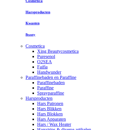
Cosmetica
Harsproducten
Kwasten
Beauty
Cosmetica
Xing Beautycosmetica
Puresenol
O2SEA
Faifia
Handwunder
Paraffinebaden en Paraffine
Paraffinebaden
Paraffine
Sprayparaffine
Harsproducten
Hars Patronen
Hars Blikken
Hars Blokken
Hars Apparaten
Hars / Wax Heater
Harsstrips & diverse artikelen