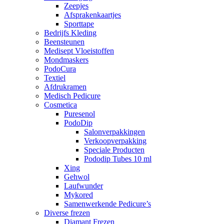
Zeepjes
Afsprakenkaartjes
Sporttape
Bedrijfs Kleding
Beensteunen
Medisept Vloeistoffen
Mondmaskers
PodoCura
Textiel
Afdrukramen
Medisch Pedicure
Cosmetica
Puresenol
PodoDip
Salonverpakkingen
Verkoopverpakking
Speciale Producten
Pododip Tubes 10 ml
Xing
Gehwol
Laufwunder
Mykored
Samenwerkende Pedicure’s
Diverse frezen
Diamant Frezen