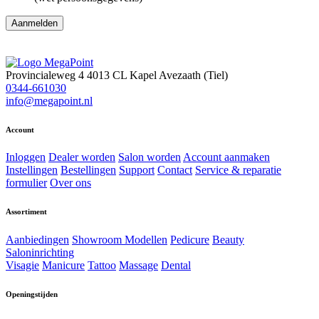
Aanmelden
Provincialeweg 4
4013 CL Kapel Avezaath (Tiel)
0344-661030
info@megapoint.nl
Account
Inloggen
Dealer worden
Salon worden
Account aanmaken
Instellingen
Bestellingen
Support
Contact
Service & reparatie
formulier
Over ons
Assortiment
Aanbiedingen
Showroom Modellen
Pedicure
Beauty
Saloninrichting
Visagie
Manicure
Tattoo
Massage
Dental
Openingstijden