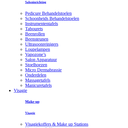
Saloninrichting
Pedicure Behandelstoelen
Schoonheids Behandelstoelen
Instrumententafels
Tabourets
Beenrollen
Beensteunen
Ultrasoonreinigers
Loupelampen
Vapozone’s
Salon Apparatuur
Stoelhoezen
Micro Dermabrassie
Onderdelen
Massagetafels
Manicuretafels
Visagie
Make-up
Visagie
Visagiekoffers & Make up Stations