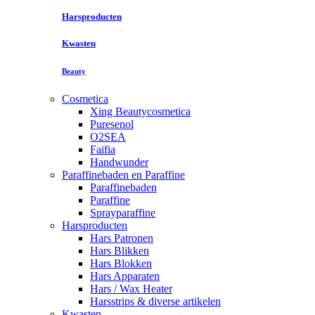
Harsproducten
Kwasten
Beauty
Cosmetica
Xing Beautycosmetica
Puresenol
O2SEA
Faifia
Handwunder
Paraffinebaden en Paraffine
Paraffinebaden
Paraffine
Sprayparaffine
Harsproducten
Hars Patronen
Hars Blikken
Hars Blokken
Hars Apparaten
Hars / Wax Heater
Harsstrips & diverse artikelen
Kwasten