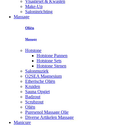
Visagieset & Kwasten
Make-Up
Saloninrichting
Massage
Oliën
Massage
Hotstone
Hotstone Pannen
Hotstone Sets
Hotstone Stenen
Salonmuziek
O2SEA Magnesium
Etherische Oliën
Kruiden
Sauna Opgiet
Badzout
Scrubzout
Oliën
Puresenol Massage Olie
Diverse Artikelen Massage
Manicure