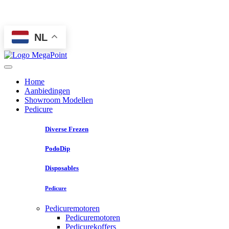
NL
Home
Aanbiedingen
Showroom Modellen
Pedicure
Diverse Frezen
PodoDip
Disposables
Pedicure
Pedicuremotoren
Pedicuremotoren
Pedicurekoffers