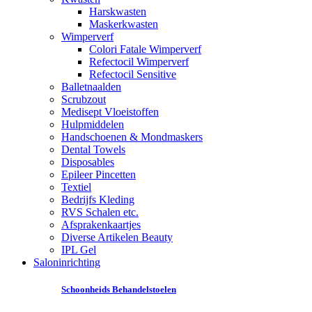
Harskwasten
Maskerkwasten
Wimperverf
Colori Fatale Wimperverf
Refectocil Wimperverf
Refectocil Sensitive
Balletnaalden
Scrubzout
Medisept Vloeistoffen
Hulpmiddelen
Handschoenen & Mondmaskers
Dental Towels
Disposables
Epileer Pincetten
Textiel
Bedrijfs Kleding
RVS Schalen etc.
Afsprakenkaartjes
Diverse Artikelen Beauty
IPL Gel
Saloninrichting
Schoonheids Behandelstoelen