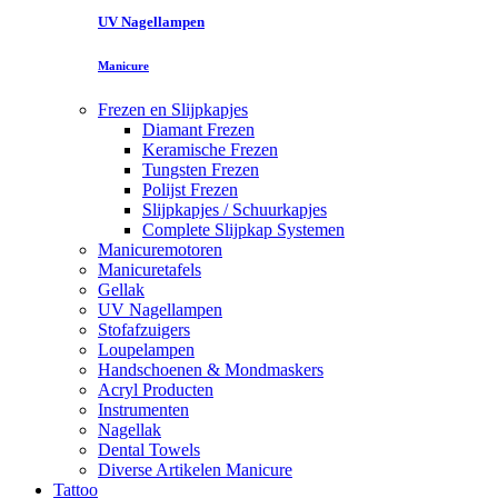
UV Nagellampen
Manicure
Frezen en Slijpkapjes
Diamant Frezen
Keramische Frezen
Tungsten Frezen
Polijst Frezen
Slijpkapjes / Schuurkapjes
Complete Slijpkap Systemen
Manicuremotoren
Manicuretafels
Gellak
UV Nagellampen
Stofafzuigers
Loupelampen
Handschoenen & Mondmaskers
Acryl Producten
Instrumenten
Nagellak
Dental Towels
Diverse Artikelen Manicure
Tattoo