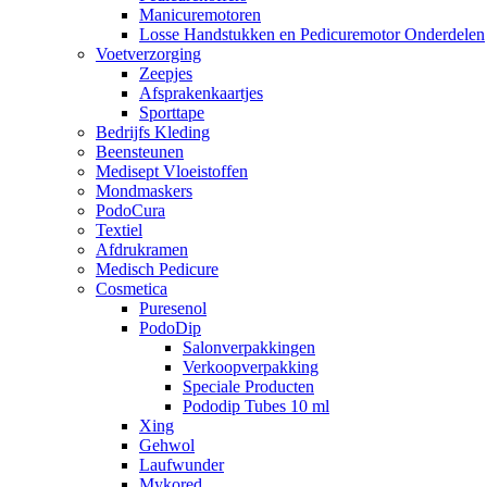
Manicuremotoren
Losse Handstukken en Pedicuremotor Onderdelen
Voetverzorging
Zeepjes
Afsprakenkaartjes
Sporttape
Bedrijfs Kleding
Beensteunen
Medisept Vloeistoffen
Mondmaskers
PodoCura
Textiel
Afdrukramen
Medisch Pedicure
Cosmetica
Puresenol
PodoDip
Salonverpakkingen
Verkoopverpakking
Speciale Producten
Pododip Tubes 10 ml
Xing
Gehwol
Laufwunder
Mykored