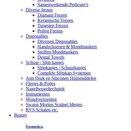
Samenwerkende Pedicure’s
Diverse frezen
Diamant Frezen
Keramische Frezen
Tungsten Frezen
Polijst Frezen
Disposables
Diversen Disposables
Handschoenen & Mondmaskers
Stoffen Mondmaskers
Dental Towels
Schuur / Slijp kapjes
Slijpkapjes / Schuurkapjes
Complete Slijpkap Systemen
Anti Druk en Siliconen Hulpmiddelen
Flesjes & Potjes
Nagelbeugeltechniek
Instrumenten
Wondverzorging
Swann Morton Scalpel Mesjes
RVS Schalen etc.
Beauty
Cosmetica