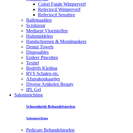
Colori Fatale Wimperverf
Refectocil Wimperverf
Refectocil Sensitive
Balletnaalden
Scrubzout
Medisept Vloeistoffen
Hulpmiddelen
Handschoenen & Mondmaskers
Dental Towels
Disposables
Epileer Pincetten
Textiel
Bedrijfs Kleding
RVS Schalen etc.
Afsprakenkaartjes
Diverse Artikelen Beauty
IPL Gel
Saloninrichting
Schoonheids Behandelstoelen
Saloninrichting
Pedicure Behandelstoelen