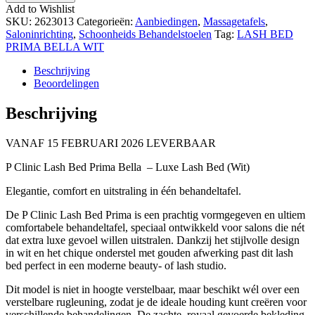
PRIMA
Add to Wishlist
BELLA
SKU:
2623013
Categorieën:
Aanbiedingen
,
Massagetafels
,
WIT
Saloninrichting
,
Schoonheids Behandelstoelen
Tag:
LASH BED
hoeveelheid
PRIMA BELLA WIT
Beschrijving
Beoordelingen
Beschrijving
VANAF 15 FEBRUARI 2026 LEVERBAAR
P Clinic Lash Bed Prima Bella – Luxe Lash Bed (Wit)
Elegantie, comfort en uitstraling in één behandeltafel.
De P Clinic Lash Bed Prima is een prachtig vormgegeven en ultiem
comfortabele behandeltafel, speciaal ontwikkeld voor salons die nét
dat extra luxe gevoel willen uitstralen. Dankzij het stijlvolle design
in wit en het chique onderstel met gouden afwerking past dit lash
bed perfect in een moderne beauty- of lash studio.
Dit model is niet in hoogte verstelbaar, maar beschikt wél over een
verstelbare rugleuning, zodat je de ideale houding kunt creëren voor
verschillende behandelingen. De zachte, royaal gevoerde bekleding