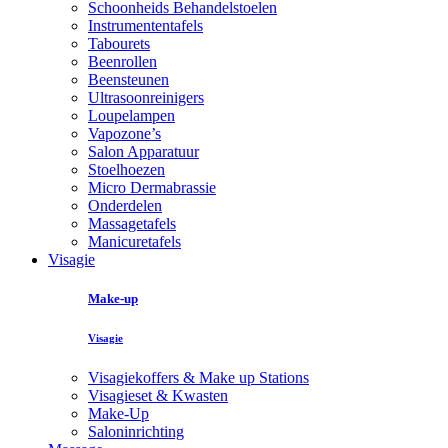
Schoonheids Behandelstoelen
Instrumententafels
Tabourets
Beenrollen
Beensteunen
Ultrasoonreinigers
Loupelampen
Vapozone’s
Salon Apparatuur
Stoelhoezen
Micro Dermabrassie
Onderdelen
Massagetafels
Manicuretafels
Visagie
Make-up
Visagie
Visagiekoffers & Make up Stations
Visagieset & Kwasten
Make-Up
Saloninrichting