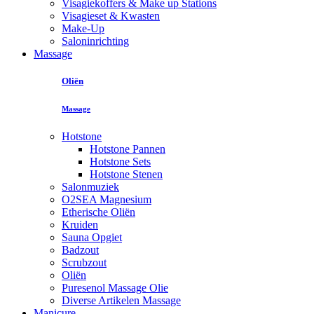
Visagiekoffers & Make up Stations
Visagieset & Kwasten
Make-Up
Saloninrichting
Massage
Oliën
Massage
Hotstone
Hotstone Pannen
Hotstone Sets
Hotstone Stenen
Salonmuziek
O2SEA Magnesium
Etherische Oliën
Kruiden
Sauna Opgiet
Badzout
Scrubzout
Oliën
Puresenol Massage Olie
Diverse Artikelen Massage
Manicure