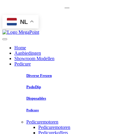
—
NL
Home
Aanbiedingen
Showroom Modellen
Pedicure
Diverse Frezen
PodoDip
Disposables
Pedicure
Pedicuremotoren
Pedicuremotoren
Pedicurekoffers