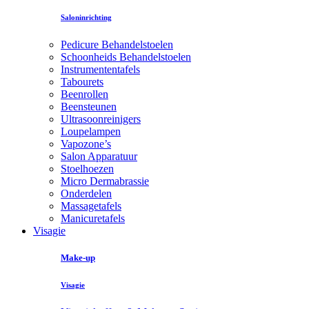
Saloninrichting
Pedicure Behandelstoelen
Schoonheids Behandelstoelen
Instrumententafels
Tabourets
Beenrollen
Beensteunen
Ultrasoonreinigers
Loupelampen
Vapozone’s
Salon Apparatuur
Stoelhoezen
Micro Dermabrassie
Onderdelen
Massagetafels
Manicuretafels
Visagie
Make-up
Visagie