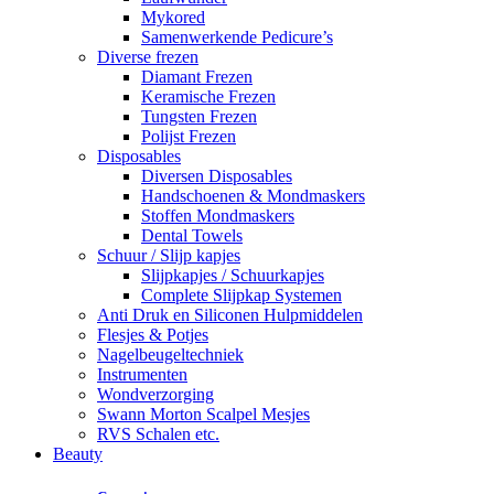
Mykored
Samenwerkende Pedicure’s
Diverse frezen
Diamant Frezen
Keramische Frezen
Tungsten Frezen
Polijst Frezen
Disposables
Diversen Disposables
Handschoenen & Mondmaskers
Stoffen Mondmaskers
Dental Towels
Schuur / Slijp kapjes
Slijpkapjes / Schuurkapjes
Complete Slijpkap Systemen
Anti Druk en Siliconen Hulpmiddelen
Flesjes & Potjes
Nagelbeugeltechniek
Instrumenten
Wondverzorging
Swann Morton Scalpel Mesjes
RVS Schalen etc.
Beauty