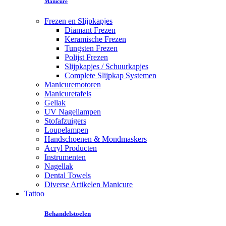
Manicure
Frezen en Slijpkapjes
Diamant Frezen
Keramische Frezen
Tungsten Frezen
Polijst Frezen
Slijpkapjes / Schuurkapjes
Complete Slijpkap Systemen
Manicuremotoren
Manicuretafels
Gellak
UV Nagellampen
Stofafzuigers
Loupelampen
Handschoenen & Mondmaskers
Acryl Producten
Instrumenten
Nagellak
Dental Towels
Diverse Artikelen Manicure
Tattoo
Behandelstoelen