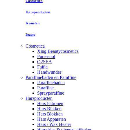
Cosmetica
Harsproducten
Kwasten
Beauty
Cosmetica
Xing Beautycosmetica
Puresenol
O2SEA
Faifia
Handwunder
Paraffinebaden en Paraffine
Paraffinebaden
Paraffine
Sprayparaffine
Harsproducten
Hars Patronen
Hars Blikken
Hars Blokken
Hars Apparaten
Hars / Wax Heater
Harsstrips & diverse artikelen