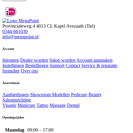
Provincialeweg 4
4013 CL Kapel Avezaath (Tiel)
0344-661030
info@megapoint.nl
Account
Inloggen
Dealer worden
Salon worden
Account aanmaken
Instellingen
Bestellingen
Support
Contact
Service & reparatie
formulier
Over ons
Assortiment
Aanbiedingen
Showroom Modellen
Pedicure
Beauty
Saloninrichting
Visagie
Manicure
Tattoo
Massage
Dental
Openingstijden
Maandag
09:00 – 17:00