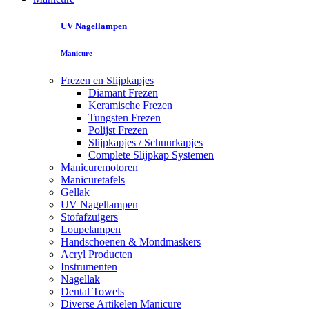
UV Nagellampen
Manicure
Frezen en Slijpkapjes
Diamant Frezen
Keramische Frezen
Tungsten Frezen
Polijst Frezen
Slijpkapjes / Schuurkapjes
Complete Slijpkap Systemen
Manicuremotoren
Manicuretafels
Gellak
UV Nagellampen
Stofafzuigers
Loupelampen
Handschoenen & Mondmaskers
Acryl Producten
Instrumenten
Nagellak
Dental Towels
Diverse Artikelen Manicure