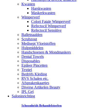
Kwasten
Harskwasten
Maskerkwasten
Wimperverf
Colori Fatale Wimperverf
Refectocil Wimperverf
Refectocil Sensitive
Balletnaalden
Scrubzout
Medisept Vloeistoffen
Hulpmiddelen
Handschoenen & Mondmaskers
Dental Towels
Disposables
Epileer Pincetten
Textiel
Bedrijfs Kleding
RVS Schalen etc.
Afsprakenkaartjes
Diverse Artikelen Beauty
IPL Gel
Saloninrichting
Schoonheids Behandelstoelen