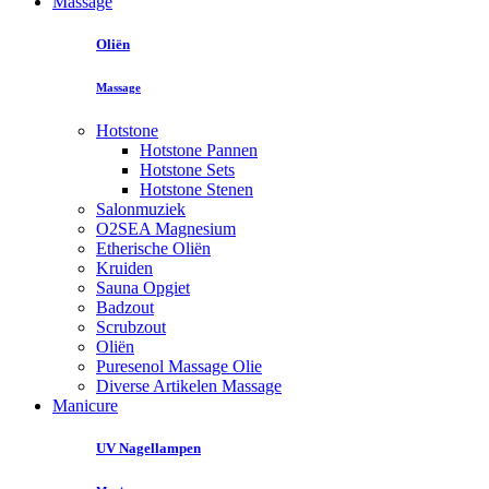
Massage
Oliën
Massage
Hotstone
Hotstone Pannen
Hotstone Sets
Hotstone Stenen
Salonmuziek
O2SEA Magnesium
Etherische Oliën
Kruiden
Sauna Opgiet
Badzout
Scrubzout
Oliën
Puresenol Massage Olie
Diverse Artikelen Massage
Manicure
UV Nagellampen