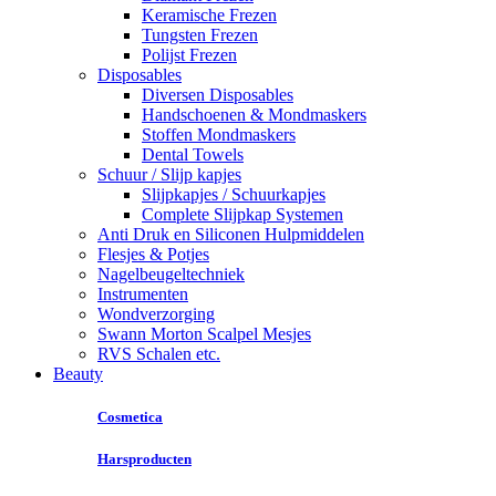
Keramische Frezen
Tungsten Frezen
Polijst Frezen
Disposables
Diversen Disposables
Handschoenen & Mondmaskers
Stoffen Mondmaskers
Dental Towels
Schuur / Slijp kapjes
Slijpkapjes / Schuurkapjes
Complete Slijpkap Systemen
Anti Druk en Siliconen Hulpmiddelen
Flesjes & Potjes
Nagelbeugeltechniek
Instrumenten
Wondverzorging
Swann Morton Scalpel Mesjes
RVS Schalen etc.
Beauty
Cosmetica
Harsproducten