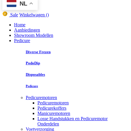
NL
Sale
Winkelwagen
()
Home
Aanbiedingen
Showroom Modellen
Pedicure
Diverse Frezen
PodoDip
Disposables
Pedicure
Pedicuremotoren
Pedicuremotoren
Pedicurekoffers
Manicuremotoren
Losse Handstukken en Pedicuremotor
Onderdelen
Voetverzorging