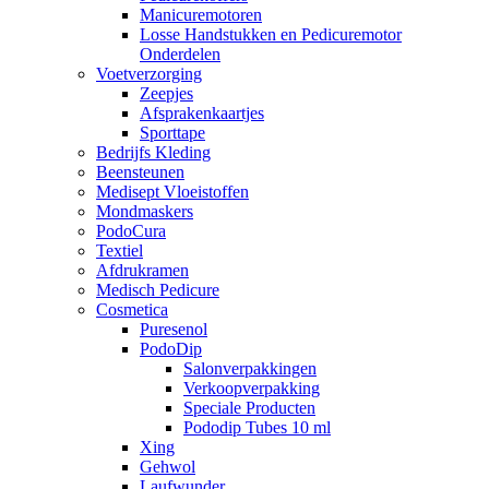
Manicuremotoren
Losse Handstukken en Pedicuremotor
Onderdelen
Voetverzorging
Zeepjes
Afsprakenkaartjes
Sporttape
Bedrijfs Kleding
Beensteunen
Medisept Vloeistoffen
Mondmaskers
PodoCura
Textiel
Afdrukramen
Medisch Pedicure
Cosmetica
Puresenol
PodoDip
Salonverpakkingen
Verkoopverpakking
Speciale Producten
Pododip Tubes 10 ml
Xing
Gehwol
Laufwunder