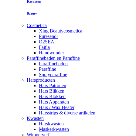
Kwasten
Beauty
Cosmetica
Xing Beautycosmetica
Puresenol
O2SEA
Faifia
Handwunder
Paraffinebaden en Paraffine
Paraffinebaden
Paraffine
Sprayparaffine
Harsproducten
Hars Patronen
Hars Blikken
Hars Blokken
Hars Apparaten
Hars / Wax Heater
Harsstrips & diverse artikelen
Kwasten
Harskwasten
Maskerkwasten
Wimperverf