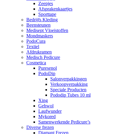
Zeepjes
Afsprakenkaartjes
Sporttape
Bedrijfs Kleding
Beensteunen
Medisept Vloeistoffen
Mondmaskers
PodoCura
Textiel
Afdrukramen
Medisch Pedicure
Cosmetica
Puresenol
PodoDip
Salonverpakkingen
Verkoopverpakking
Speciale Producten
Pododip Tubes 10 ml
Xing
Gehwol
Laufwunder
Mykored
Samenwerkende Pedicure’s
Diverse frezen
Diamant Frezen