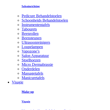
Saloninrichting
Pedicure Behandelstoelen
Schoonheids Behandelstoelen
Instrumententafels
Tabourets
Beenrollen
Beensteunen
Ultrasoonreinigers
Loupelampen
Vapozone’s
Salon Apparatuur
Stoelhoezen
Micro Dermabrassie
Onderdelen
Massagetafels
Manicuretafels
Visagie
Make-up
Visagie