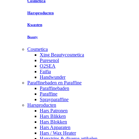
Cosmetica
Harsproducten
Kwasten
Beauty
Cosmetica
Xing Beautycosmetica
Puresenol
O2SEA
Faifia
Handwunder
Paraffinebaden en Paraffine
Paraffinebaden
Paraffine
Sprayparaffine
Harsproducten
Hars Patronen
Hars Blikken
Hars Blokken
Hars Apparaten
Hars / Wax Heater
Harsstrips & diverse artikelen