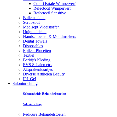
Colori Fatale Wimperverf
Refectocil Wimperverf
Refectocil Sensitive
Balletnaalden
Scrubzout
Medisept Vloeistoffen
Hulpmiddelen
Handschoenen & Mondmaskers
Dental Towels
Disposables
Epileer Pincetten
Textiel
Bedrijfs Kleding
RVS Schalen etc.
Afsprakenkaartjes
Diverse Artikelen Beauty
IPL Gel
Saloninrichting
Schoonheids Behandelstoelen
Saloninrichting
Pedicure Behandelstoelen