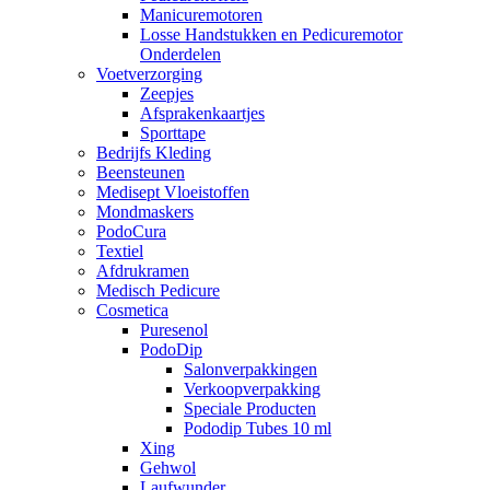
Manicuremotoren
Losse Handstukken en Pedicuremotor
Onderdelen
Voetverzorging
Zeepjes
Afsprakenkaartjes
Sporttape
Bedrijfs Kleding
Beensteunen
Medisept Vloeistoffen
Mondmaskers
PodoCura
Textiel
Afdrukramen
Medisch Pedicure
Cosmetica
Puresenol
PodoDip
Salonverpakkingen
Verkoopverpakking
Speciale Producten
Pododip Tubes 10 ml
Xing
Gehwol
Laufwunder