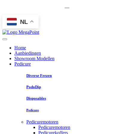
—
NL
Home
Aanbiedingen
Showroom Modellen
Pedicure
Diverse Frezen
PodoDip
Disposables
Pedicure
Pedicuremotoren
Pedicuremotoren
Pedicurekoffers