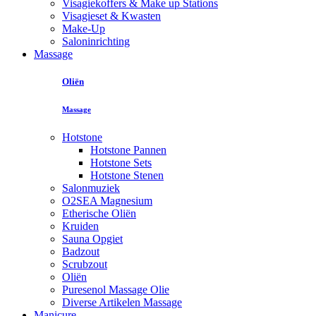
Visagiekoffers & Make up Stations
Visagieset & Kwasten
Make-Up
Saloninrichting
Massage
Oliën
Massage
Hotstone
Hotstone Pannen
Hotstone Sets
Hotstone Stenen
Salonmuziek
O2SEA Magnesium
Etherische Oliën
Kruiden
Sauna Opgiet
Badzout
Scrubzout
Oliën
Puresenol Massage Olie
Diverse Artikelen Massage
Manicure