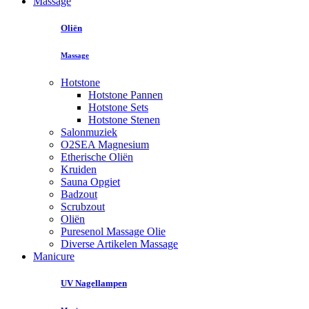
Massage
Oliën
Massage
Hotstone
Hotstone Pannen
Hotstone Sets
Hotstone Stenen
Salonmuziek
O2SEA Magnesium
Etherische Oliën
Kruiden
Sauna Opgiet
Badzout
Scrubzout
Oliën
Puresenol Massage Olie
Diverse Artikelen Massage
Manicure
UV Nagellampen