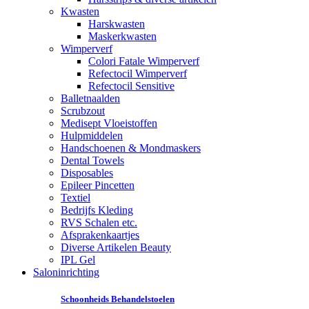
Kwasten
Harskwasten
Maskerkwasten
Wimperverf
Colori Fatale Wimperverf
Refectocil Wimperverf
Refectocil Sensitive
Balletnaalden
Scrubzout
Medisept Vloeistoffen
Hulpmiddelen
Handschoenen & Mondmaskers
Dental Towels
Disposables
Epileer Pincetten
Textiel
Bedrijfs Kleding
RVS Schalen etc.
Afsprakenkaartjes
Diverse Artikelen Beauty
IPL Gel
Saloninrichting
Schoonheids Behandelstoelen