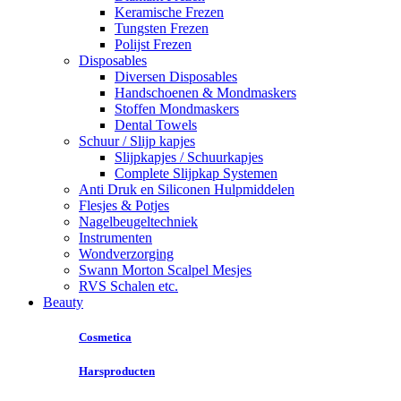
Keramische Frezen
Tungsten Frezen
Polijst Frezen
Disposables
Diversen Disposables
Handschoenen & Mondmaskers
Stoffen Mondmaskers
Dental Towels
Schuur / Slijp kapjes
Slijpkapjes / Schuurkapjes
Complete Slijpkap Systemen
Anti Druk en Siliconen Hulpmiddelen
Flesjes & Potjes
Nagelbeugeltechniek
Instrumenten
Wondverzorging
Swann Morton Scalpel Mesjes
RVS Schalen etc.
Beauty
Cosmetica
Harsproducten