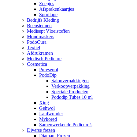
Zeepjes
Afsprakenkaartjes
Sporttape
Bedrijfs Kleding
Beensteunen
Medisept Vloeistoffen
Mondmaskers
PodoCura
Textiel
Afdrukramen
Medisch Pedicure
Cosmetica
Puresenol
PodoDip
Salonverpakkingen
Verkoopverpakking
Speciale Producten
Pododip Tubes 10 ml
Xing
Gehwol
Laufwunder
Mykored
Samenwerkende Pedicure’s
Diverse frezen
Diamant Frezen