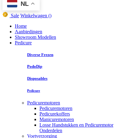
NL
Sale
Winkelwagen
()
Home
Aanbiedingen
Showroom Modellen
Pedicure
Diverse Frezen
PodoDip
Disposables
Pedicure
Pedicuremotoren
Pedicuremotoren
Pedicurekoffers
Manicuremotoren
Losse Handstukken en Pedicuremotor
Onderdelen
Voetverzorging