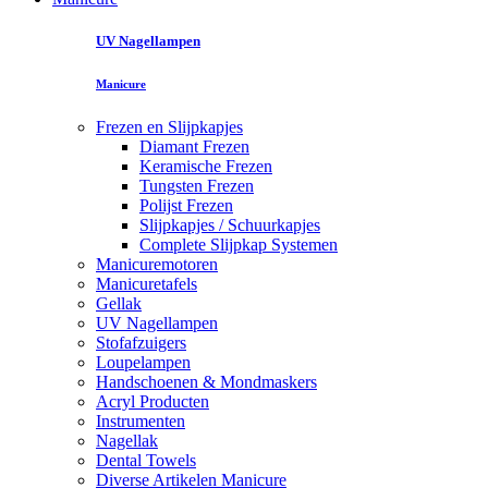
UV Nagellampen
Manicure
Frezen en Slijpkapjes
Diamant Frezen
Keramische Frezen
Tungsten Frezen
Polijst Frezen
Slijpkapjes / Schuurkapjes
Complete Slijpkap Systemen
Manicuremotoren
Manicuretafels
Gellak
UV Nagellampen
Stofafzuigers
Loupelampen
Handschoenen & Mondmaskers
Acryl Producten
Instrumenten
Nagellak
Dental Towels
Diverse Artikelen Manicure