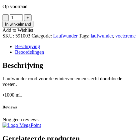
Op voorraad
Laufwunder
-
+
Rood
In winkelmand
1000
Add to Wishlist
ml
SKU:
591003
Categorie:
Laufwunder
Tags:
laufwunder
,
voetcreme
hoeveelheid
Beschrijving
Beoordelingen
Beschrijving
Laufwunder rood voor de wintervoeten en slecht doorbloede
voeten.
•1000 ml.
Reviews
Nog geen reviews.
Gerelateerde producten