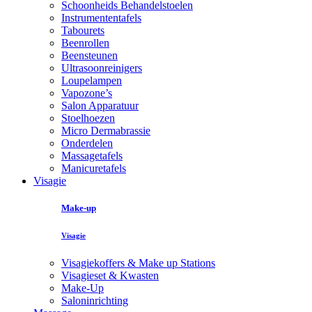
Schoonheids Behandelstoelen
Instrumententafels
Tabourets
Beenrollen
Beensteunen
Ultrasoonreinigers
Loupelampen
Vapozone’s
Salon Apparatuur
Stoelhoezen
Micro Dermabrassie
Onderdelen
Massagetafels
Manicuretafels
Visagie
Make-up
Visagie
Visagiekoffers & Make up Stations
Visagieset & Kwasten
Make-Up
Saloninrichting