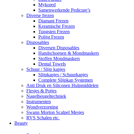
Mykored
Samenwerkende Pedicure’s
Diverse frezen
Diamant Frezen
Keramische Frezen
Tungsten Frezen
Polijst Frezen
Disposables
Diversen Disposables
Handschoenen & Mondmaskers
Stoffen Mondmaskers
Dental Towels
Schuur / Slijp kapjes
Slijpkapjes / Schuurkapjes
Complete Slijpkap Systemen
Anti Druk en Siliconen Hulpmiddelen
Flesjes & Potjes
Nagelbeugeltechniek
Instrumenten
Wondverzorging
Swann Morton Scalpel Mesjes
RVS Schalen etc.
Beauty