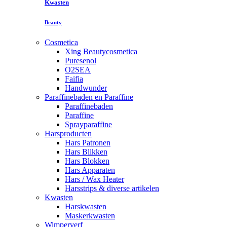
Kwasten
Beauty
Cosmetica
Xing Beautycosmetica
Puresenol
O2SEA
Faifia
Handwunder
Paraffinebaden en Paraffine
Paraffinebaden
Paraffine
Sprayparaffine
Harsproducten
Hars Patronen
Hars Blikken
Hars Blokken
Hars Apparaten
Hars / Wax Heater
Harsstrips & diverse artikelen
Kwasten
Harskwasten
Maskerkwasten
Wimperverf