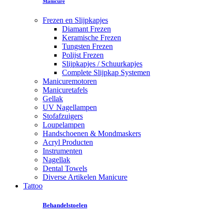
Manicure
Frezen en Slijpkapjes
Diamant Frezen
Keramische Frezen
Tungsten Frezen
Polijst Frezen
Slijpkapjes / Schuurkapjes
Complete Slijpkap Systemen
Manicuremotoren
Manicuretafels
Gellak
UV Nagellampen
Stofafzuigers
Loupelampen
Handschoenen & Mondmaskers
Acryl Producten
Instrumenten
Nagellak
Dental Towels
Diverse Artikelen Manicure
Tattoo
Behandelstoelen