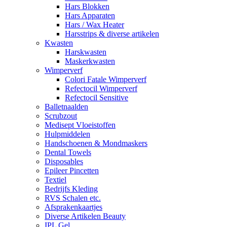
Hars Blokken
Hars Apparaten
Hars / Wax Heater
Harsstrips & diverse artikelen
Kwasten
Harskwasten
Maskerkwasten
Wimperverf
Colori Fatale Wimperverf
Refectocil Wimperverf
Refectocil Sensitive
Balletnaalden
Scrubzout
Medisept Vloeistoffen
Hulpmiddelen
Handschoenen & Mondmaskers
Dental Towels
Disposables
Epileer Pincetten
Textiel
Bedrijfs Kleding
RVS Schalen etc.
Afsprakenkaartjes
Diverse Artikelen Beauty
IPL Gel