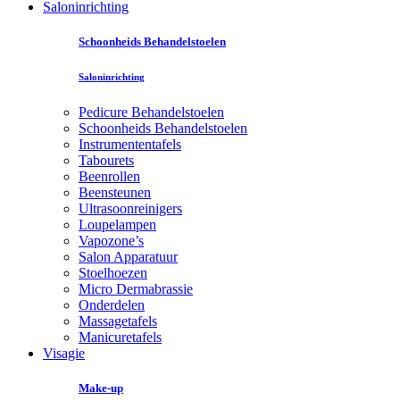
Saloninrichting
Schoonheids Behandelstoelen
Saloninrichting
Pedicure Behandelstoelen
Schoonheids Behandelstoelen
Instrumententafels
Tabourets
Beenrollen
Beensteunen
Ultrasoonreinigers
Loupelampen
Vapozone’s
Salon Apparatuur
Stoelhoezen
Micro Dermabrassie
Onderdelen
Massagetafels
Manicuretafels
Visagie
Make-up