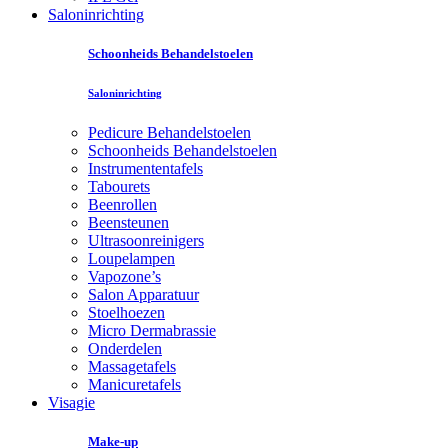
Saloninrichting
Schoonheids Behandelstoelen
Saloninrichting
Pedicure Behandelstoelen
Schoonheids Behandelstoelen
Instrumententafels
Tabourets
Beenrollen
Beensteunen
Ultrasoonreinigers
Loupelampen
Vapozone’s
Salon Apparatuur
Stoelhoezen
Micro Dermabrassie
Onderdelen
Massagetafels
Manicuretafels
Visagie
Make-up