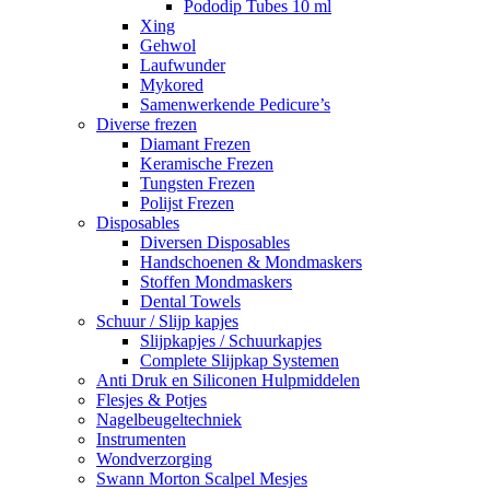
Pododip Tubes 10 ml
Xing
Gehwol
Laufwunder
Mykored
Samenwerkende Pedicure’s
Diverse frezen
Diamant Frezen
Keramische Frezen
Tungsten Frezen
Polijst Frezen
Disposables
Diversen Disposables
Handschoenen & Mondmaskers
Stoffen Mondmaskers
Dental Towels
Schuur / Slijp kapjes
Slijpkapjes / Schuurkapjes
Complete Slijpkap Systemen
Anti Druk en Siliconen Hulpmiddelen
Flesjes & Potjes
Nagelbeugeltechniek
Instrumenten
Wondverzorging
Swann Morton Scalpel Mesjes