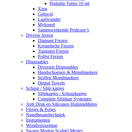
Pododip Tubes 10 ml
Xing
Gehwol
Laufwunder
Mykored
Samenwerkende Pedicure’s
Diverse frezen
Diamant Frezen
Keramische Frezen
Tungsten Frezen
Polijst Frezen
Disposables
Diversen Disposables
Handschoenen & Mondmaskers
Stoffen Mondmaskers
Dental Towels
Schuur / Slijp kapjes
Slijpkapjes / Schuurkapjes
Complete Slijpkap Systemen
Anti Druk en Siliconen Hulpmiddelen
Flesjes & Potjes
Nagelbeugeltechniek
Instrumenten
Wondverzorging
Swann Morton Scalpel Mesjes