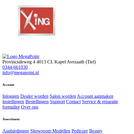
Provincialeweg 4
4013 CL Kapel Avezaath (Tiel)
0344-661030
info@megapoint.nl
Account
Inloggen
Dealer worden
Salon worden
Account aanmaken
Instellingen
Bestellingen
Support
Contact
Service & reparatie
formulier
Over ons
Assortiment
Aanbiedingen
Showroom Modellen
Pedicure
Beauty