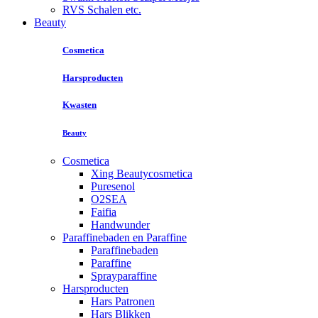
RVS Schalen etc.
Beauty
Cosmetica
Harsproducten
Kwasten
Beauty
Cosmetica
Xing Beautycosmetica
Puresenol
O2SEA
Faifia
Handwunder
Paraffinebaden en Paraffine
Paraffinebaden
Paraffine
Sprayparaffine
Harsproducten
Hars Patronen
Hars Blikken