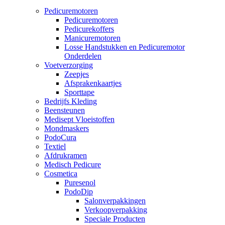
Pedicuremotoren
Pedicuremotoren
Pedicurekoffers
Manicuremotoren
Losse Handstukken en Pedicuremotor
Onderdelen
Voetverzorging
Zeepjes
Afsprakenkaartjes
Sporttape
Bedrijfs Kleding
Beensteunen
Medisept Vloeistoffen
Mondmaskers
PodoCura
Textiel
Afdrukramen
Medisch Pedicure
Cosmetica
Puresenol
PodoDip
Salonverpakkingen
Verkoopverpakking
Speciale Producten