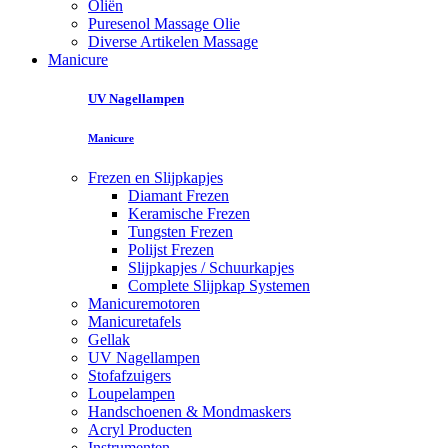
Oliën
Puresenol Massage Olie
Diverse Artikelen Massage
Manicure
UV Nagellampen
Manicure
Frezen en Slijpkapjes
Diamant Frezen
Keramische Frezen
Tungsten Frezen
Polijst Frezen
Slijpkapjes / Schuurkapjes
Complete Slijpkap Systemen
Manicuremotoren
Manicuretafels
Gellak
UV Nagellampen
Stofafzuigers
Loupelampen
Handschoenen & Mondmaskers
Acryl Producten
Instrumenten