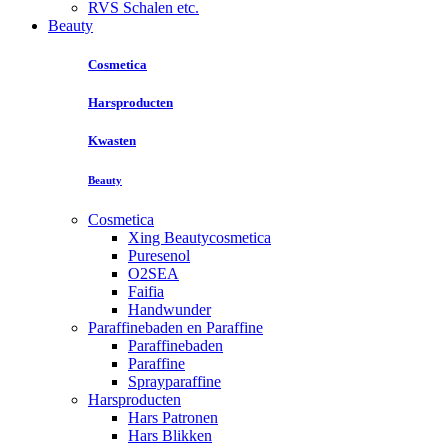
RVS Schalen etc.
Beauty
Cosmetica
Harsproducten
Kwasten
Beauty
Cosmetica
Xing Beautycosmetica
Puresenol
O2SEA
Faifia
Handwunder
Paraffinebaden en Paraffine
Paraffinebaden
Paraffine
Sprayparaffine
Harsproducten
Hars Patronen
Hars Blikken