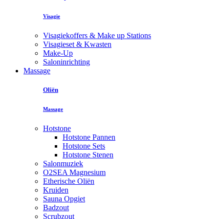
Visagie
Visagiekoffers & Make up Stations
Visagieset & Kwasten
Make-Up
Saloninrichting
Massage
Oliën
Massage
Hotstone
Hotstone Pannen
Hotstone Sets
Hotstone Stenen
Salonmuziek
O2SEA Magnesium
Etherische Oliën
Kruiden
Sauna Opgiet
Badzout
Scrubzout