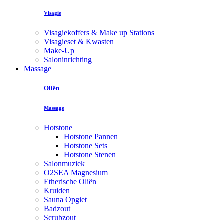
Visagie
Visagiekoffers & Make up Stations
Visagieset & Kwasten
Make-Up
Saloninrichting
Massage
Oliën
Massage
Hotstone
Hotstone Pannen
Hotstone Sets
Hotstone Stenen
Salonmuziek
O2SEA Magnesium
Etherische Oliën
Kruiden
Sauna Opgiet
Badzout
Scrubzout