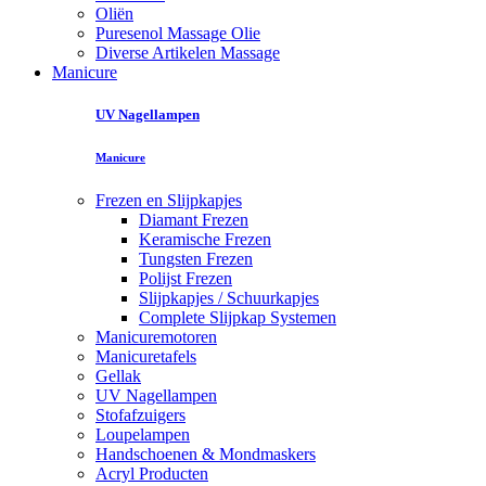
Oliën
Puresenol Massage Olie
Diverse Artikelen Massage
Manicure
UV Nagellampen
Manicure
Frezen en Slijpkapjes
Diamant Frezen
Keramische Frezen
Tungsten Frezen
Polijst Frezen
Slijpkapjes / Schuurkapjes
Complete Slijpkap Systemen
Manicuremotoren
Manicuretafels
Gellak
UV Nagellampen
Stofafzuigers
Loupelampen
Handschoenen & Mondmaskers
Acryl Producten