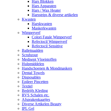
Hars Blokken
Hars Apparaten
Hars / Wax Heater
Harsstrips & diverse artikelen
Kwasten
Harskwasten
Maskerkwasten
Wimperverf
Colori Fatale Wimperverf
Refectocil Wimperverf
Refectocil Sensitive
Balletnaalden
Scrubzout
Medisept Vloeistoffen
Hulpmiddelen
Handschoenen & Mondmaskers
Dental Towels
Disposables
Epileer Pincetten
Textiel
Bedrijfs Kleding
RVS Schalen etc.
Afsprakenkaartjes
Diverse Artikelen Beauty
IPL Gel