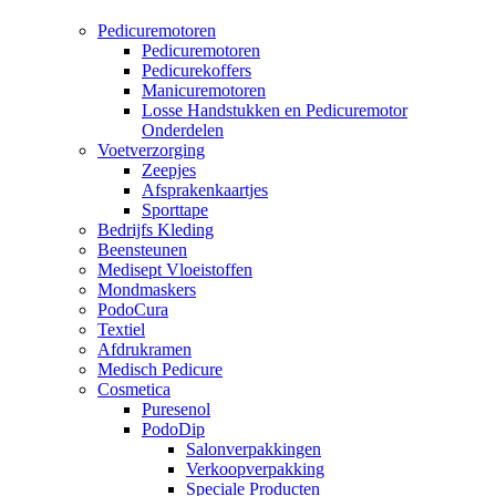
Pedicuremotoren
Pedicuremotoren
Pedicurekoffers
Manicuremotoren
Losse Handstukken en Pedicuremotor
Onderdelen
Voetverzorging
Zeepjes
Afsprakenkaartjes
Sporttape
Bedrijfs Kleding
Beensteunen
Medisept Vloeistoffen
Mondmaskers
PodoCura
Textiel
Afdrukramen
Medisch Pedicure
Cosmetica
Puresenol
PodoDip
Salonverpakkingen
Verkoopverpakking
Speciale Producten